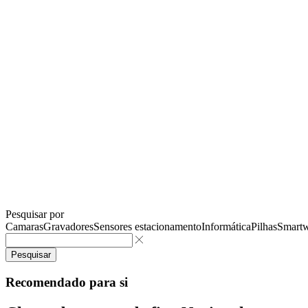
Pesquisar por
Camaras
Gravadores
Sensores estacionamento
Informática
Pilhas
Smartw
Pesquisar
Recomendado para si