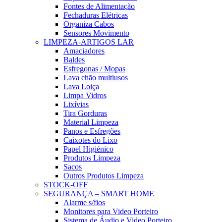
Fontes de Alimentação
Fechaduras Elétricas
Organiza Cabos
Sensores Movimento
LIMPEZA-ARTIGOS LAR
Amaciadores
Baldes
Esfregonas / Mopas
Lava chão multiusos
Lava Loiça
Limpa Vidros
Lixívias
Tira Gorduras
Material Limpeza
Panos e Esfregões
Caixotes do Lixo
Papel Higiénico
Produtos Limpeza
Sacos
Outros Produtos Limpeza
STOCK-OFF
SEGURANÇA – SMART HOME
Alarme s/fios
Monitores para Video Porteiro
Sistema de Áudio e Video Porteiro