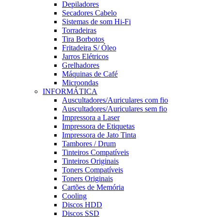
Depiladores
Secadores Cabelo
Sistemas de som Hi-Fi
Torradeiras
Tira Borbotos
Fritadeira S/ Óleo
Jarros Elétricos
Grelhadores
Máquinas de Café
Microondas
INFORMÁTICA
Auscultadores/Auriculares com fio
Auscultadores/Auriculares sem fio
Impressora a Laser
Impressora de Etiquetas
Impressora de Jato Tinta
Tambores / Drum
Tinteiros Compatíveis
Tinteiros Originais
Toners Compatíveis
Toners Originais
Cartões de Memória
Cooling
Discos HDD
Discos SSD