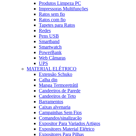
Produtos Limpeza PC
Impressoras Multifunções
Ratos sem fio
Ratos com fio
Tapetes para Ratos
Redes
Pens USB
Smartband
Smartwatch
PowerBank
Web Câmaras
UPS
MATERIAL ELÉTRICO
Extensão Schuko
Calha din
Manga Termoretrátil
Candeeiros de Parede
Candeeiros de Teto
Barramentos
Caixas alvenaria
Campainhas Sem Fios
Comandos/sinalização
Expositor Para Variados Artigos
Expositores Material Elétrico
Expositores Para Pilhas