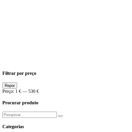
Filtrar por preço
Preço
Preço
Repor
Min
Max
Preço:
1 €
—
530 €
Procurar produto
Pesquisar
por:
Categorias