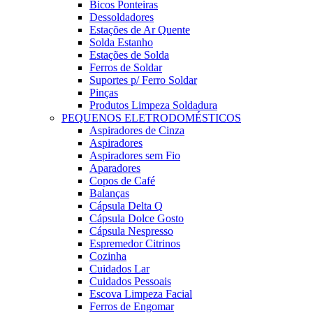
Bicos Ponteiras
Dessoldadores
Estações de Ar Quente
Solda Estanho
Estações de Solda
Ferros de Soldar
Suportes p/ Ferro Soldar
Pinças
Produtos Limpeza Soldadura
PEQUENOS ELETRODOMÉSTICOS
Aspiradores de Cinza
Aspiradores
Aspiradores sem Fio
Aparadores
Copos de Café
Balanças
Cápsula Delta Q
Cápsula Dolce Gosto
Cápsula Nespresso
Espremedor Citrinos
Cozinha
Cuidados Lar
Cuidados Pessoais
Escova Limpeza Facial
Ferros de Engomar