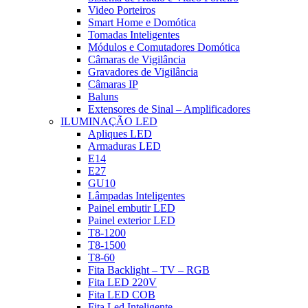
Video Porteiros
Smart Home e Domótica
Tomadas Inteligentes
Módulos e Comutadores Domótica
Câmaras de Vigilância
Gravadores de Vigilância
Câmaras IP
Baluns
Extensores de Sinal – Amplificadores
ILUMINAÇÃO LED
Apliques LED
Armaduras LED
E14
E27
GU10
Lâmpadas Inteligentes
Painel embutir LED
Painel exterior LED
T8-1200
T8-1500
T8-60
Fita Backlight – TV – RGB
Fita LED 220V
Fita LED COB
Fita Led Inteligente