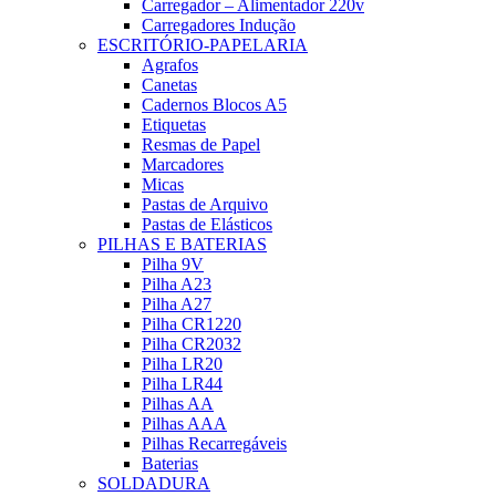
Carregador – Alimentador 220v
Carregadores Indução
ESCRITÓRIO-PAPELARIA
Agrafos
Canetas
Cadernos Blocos A5
Etiquetas
Resmas de Papel
Marcadores
Micas
Pastas de Arquivo
Pastas de Elásticos
PILHAS E BATERIAS
Pilha 9V
Pilha A23
Pilha A27
Pilha CR1220
Pilha CR2032
Pilha LR20
Pilha LR44
Pilhas AA
Pilhas AAA
Pilhas Recarregáveis
Baterias
SOLDADURA