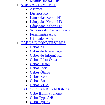
Motores de Batente
AREA AUTOMÓVEL
Alarmes
Diagnóstico
Lâmpadas Xénon H1
Lâmpadas Xénon H3
Lâmpadas Xénon H7
Sensores de Parqueamento
Ferramentas Auto
Utilidades Auto
CABOS E CONVERSORES
Cabos AC
Cabos de Alimentação
Cabos de Informática
Cabos Fibra Ótica
Cabos HDMI
Cabos Jack
Cabos Óticos
Cabos Rede
Cabos Sata
Cabos VGA
CABOS E CARREGADORES
Cabo lighting-Iphone
Cabo Type A/B
Cabo Type C