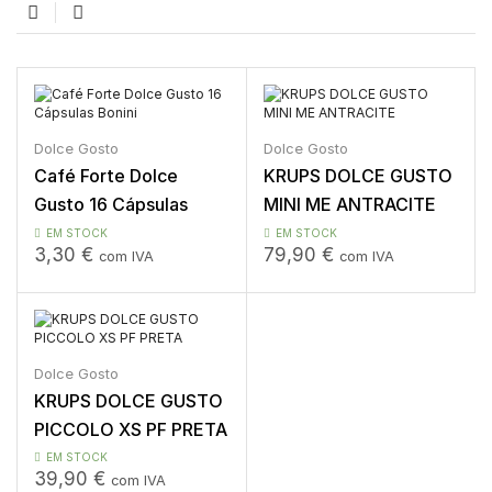
Dolce Gosto
Dolce Gosto
Café Forte Dolce
KRUPS DOLCE GUSTO
Gusto 16 Cápsulas
MINI ME ANTRACITE
Bonini
EM STOCK
EM STOCK
3,30
€
79,90
€
com IVA
com IVA
Dolce Gosto
KRUPS DOLCE GUSTO
PICCOLO XS PF PRETA
EM STOCK
39,90
€
com IVA