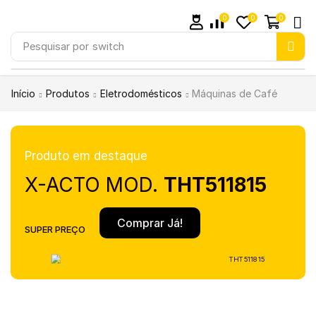
0
0
0
Pesquisar por
switch
Início
Produtos
Eletrodomésticos
Máquinas de Café
Produto em destaque
X-ACTO MOD.
THT511815
Comprar Já!
SUPER PREÇO