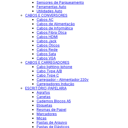
Sensores de Parqueamento
Ferramentas Auto
Utilidades Auto
CABOS E CONVERSORES
Cabos AC
Cabos de Alimentação
Cabos de Informática
Cabos Fibra Ótica
Cabos HDMI
Cabos Jack
Cabos Óticos
Cabos Rede
Cabos Sata
Cabos VGA
CABOS E CARREGADORES
Cabo lighting-Iphone
Cabo Type A/B
Cabo Type C
Carregador – Alimentador 220v
Carregadores Indução
ESCRITÓRIO-PAPELARIA
Agrafos
Canetas
Cadernos Blocos A5
Etiquetas
Resmas de Papel
Marcadores
Micas
Pastas de Arquivo
Pastas de Elásticos