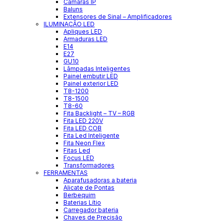
Câmaras IP
Baluns
Extensores de Sinal – Amplificadores
ILUMINAÇÃO LED
Apliques LED
Armaduras LED
E14
E27
GU10
Lâmpadas Inteligentes
Painel embutir LED
Painel exterior LED
T8-1200
T8-1500
T8-60
Fita Backlight – TV – RGB
Fita LED 220V
Fita LED COB
Fita Led Inteligente
Fita Neon Flex
Fitas Led
Focus LED
Transformadores
FERRAMENTAS
Aparafusadoras a bateria
Alicate de Pontas
Berbequim
Baterias Lítio
Carregador bateria
Chaves de Precisão