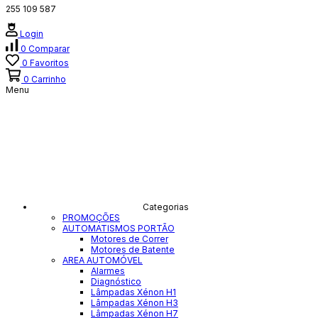
255 109 587
Login
0
Comparar
0
Favoritos
0
Carrinho
Menu
Categorias
PROMOÇÕES
AUTOMATISMOS PORTÃO
Motores de Correr
Motores de Batente
AREA AUTOMÓVEL
Alarmes
Diagnóstico
Lâmpadas Xénon H1
Lâmpadas Xénon H3
Lâmpadas Xénon H7