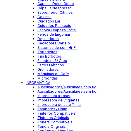
Cápsula Dolce Gosto
Cápsula Nespresso
Espremedor Citrinos
Cozinha
Cuidados Lar
Cuidados Pessoais
Escova Limpeza Facial
Ferros de Engomar
Depiladores
Secadores Cabelo
Sistemas de som Hi-Fi
Torradeiras
Tira Borbotos
Fritadeira S/ Óleo
Jarros Elétricos
Grelhadores
Máquinas de Café
Microondas
INFORMÁTICA
Auscultadores/Auriculares com fio
Auscultadores/Auriculares sem fio
Impressora a Laser
Impressora de Etiquetas
Impressora de Jato Tinta
Tambores / Drum
Tinteiros Compatíveis
Tinteiros Originais
Toners Compatíveis
Toners Originais
Cartões de Memória