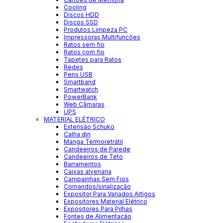
Cooling
Discos HDD
Discos SSD
Produtos Limpeza PC
Impressoras Multifunções
Ratos sem fio
Ratos com fio
Tapetes para Ratos
Redes
Pens USB
Smartband
Smartwatch
PowerBank
Web Câmaras
UPS
MATERIAL ELÉTRICO
Extensão Schuko
Calha din
Manga Termoretrátil
Candeeiros de Parede
Candeeiros de Teto
Barramentos
Caixas alvenaria
Campainhas Sem Fios
Comandos/sinalização
Expositor Para Variados Artigos
Expositores Material Elétrico
Expositores Para Pilhas
Fontes de Alimentação