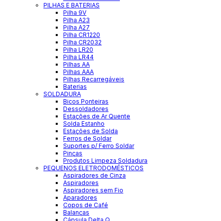
PILHAS E BATERIAS
Pilha 9V
Pilha A23
Pilha A27
Pilha CR1220
Pilha CR2032
Pilha LR20
Pilha LR44
Pilhas AA
Pilhas AAA
Pilhas Recarregáveis
Baterias
SOLDADURA
Bicos Ponteiras
Dessoldadores
Estações de Ar Quente
Solda Estanho
Estações de Solda
Ferros de Soldar
Suportes p/ Ferro Soldar
Pinças
Produtos Limpeza Soldadura
PEQUENOS ELETRODOMÉSTICOS
Aspiradores de Cinza
Aspiradores
Aspiradores sem Fio
Aparadores
Copos de Café
Balanças
Cápsula Delta Q