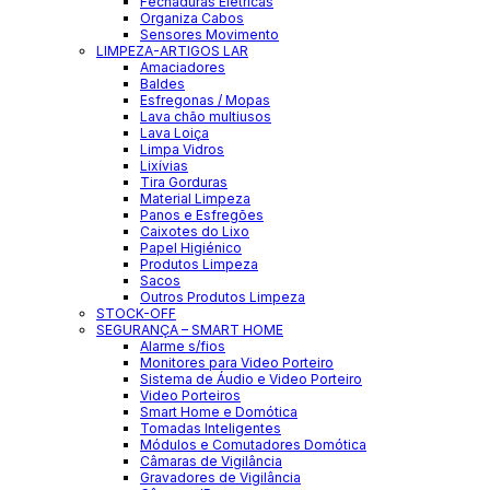
Fechaduras Elétricas
Organiza Cabos
Sensores Movimento
LIMPEZA-ARTIGOS LAR
Amaciadores
Baldes
Esfregonas / Mopas
Lava chão multiusos
Lava Loiça
Limpa Vidros
Lixívias
Tira Gorduras
Material Limpeza
Panos e Esfregões
Caixotes do Lixo
Papel Higiénico
Produtos Limpeza
Sacos
Outros Produtos Limpeza
STOCK-OFF
SEGURANÇA – SMART HOME
Alarme s/fios
Monitores para Video Porteiro
Sistema de Áudio e Video Porteiro
Video Porteiros
Smart Home e Domótica
Tomadas Inteligentes
Módulos e Comutadores Domótica
Câmaras de Vigilância
Gravadores de Vigilância