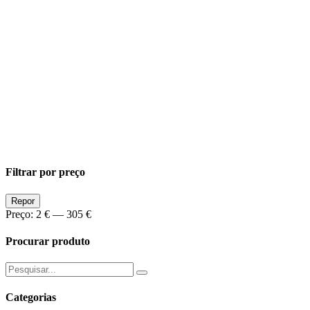
Filtrar por preço
Preço
Preço
Repor
Min
Max
Preço:
2 €
—
305 €
Procurar produto
Pesquisar
por:
Categorias