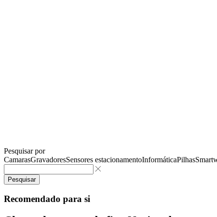
Pesquisar por
Camaras
Gravadores
Sensores estacionamento
Informática
Pilhas
Smartw
Pesquisar
Recomendado para si