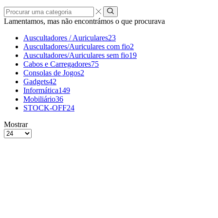
Procurar
uma
Lamentamos, mas não encontrámos o que procurava
categoria
Auscultadores / Auriculares
23
Auscultadores/Auriculares com fio
2
Auscultadores/Auriculares sem fio
19
Cabos e Carregadores
75
Consolas de Jogos
2
Gadgets
42
Informática
149
Mobiliário
36
STOCK-OFF
24
grelha
Lista
Mostrar
de
Produtos
4
por
colunas
Página