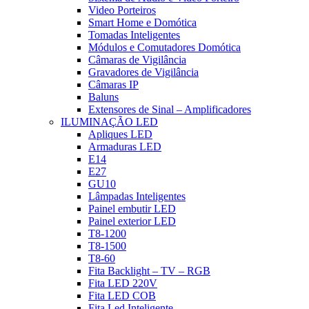
Video Porteiros
Smart Home e Domótica
Tomadas Inteligentes
Módulos e Comutadores Domótica
Câmaras de Vigilância
Gravadores de Vigilância
Câmaras IP
Baluns
Extensores de Sinal – Amplificadores
ILUMINAÇÃO LED
Apliques LED
Armaduras LED
E14
E27
GU10
Lâmpadas Inteligentes
Painel embutir LED
Painel exterior LED
T8-1200
T8-1500
T8-60
Fita Backlight – TV – RGB
Fita LED 220V
Fita LED COB
Fita Led Inteligente