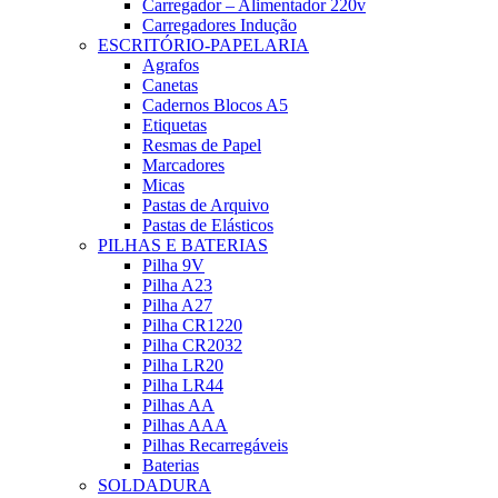
Carregador – Alimentador 220v
Carregadores Indução
ESCRITÓRIO-PAPELARIA
Agrafos
Canetas
Cadernos Blocos A5
Etiquetas
Resmas de Papel
Marcadores
Micas
Pastas de Arquivo
Pastas de Elásticos
PILHAS E BATERIAS
Pilha 9V
Pilha A23
Pilha A27
Pilha CR1220
Pilha CR2032
Pilha LR20
Pilha LR44
Pilhas AA
Pilhas AAA
Pilhas Recarregáveis
Baterias
SOLDADURA