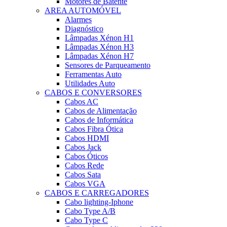
Motores de Batente
AREA AUTOMÓVEL
Alarmes
Diagnóstico
Lâmpadas Xénon H1
Lâmpadas Xénon H3
Lâmpadas Xénon H7
Sensores de Parqueamento
Ferramentas Auto
Utilidades Auto
CABOS E CONVERSORES
Cabos AC
Cabos de Alimentação
Cabos de Informática
Cabos Fibra Ótica
Cabos HDMI
Cabos Jack
Cabos Óticos
Cabos Rede
Cabos Sata
Cabos VGA
CABOS E CARREGADORES
Cabo lighting-Iphone
Cabo Type A/B
Cabo Type C