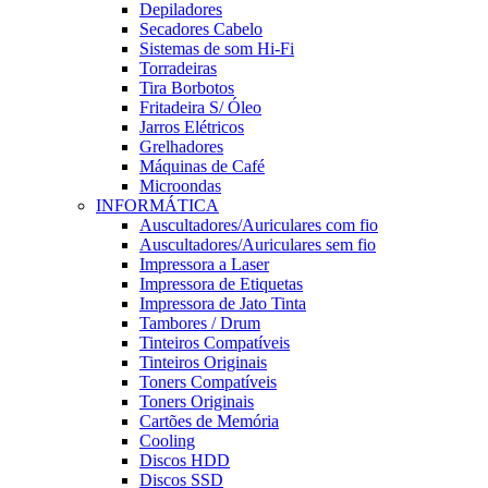
Depiladores
Secadores Cabelo
Sistemas de som Hi-Fi
Torradeiras
Tira Borbotos
Fritadeira S/ Óleo
Jarros Elétricos
Grelhadores
Máquinas de Café
Microondas
INFORMÁTICA
Auscultadores/Auriculares com fio
Auscultadores/Auriculares sem fio
Impressora a Laser
Impressora de Etiquetas
Impressora de Jato Tinta
Tambores / Drum
Tinteiros Compatíveis
Tinteiros Originais
Toners Compatíveis
Toners Originais
Cartões de Memória
Cooling
Discos HDD
Discos SSD