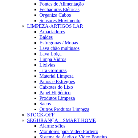
Fontes de Alimentação
Fechaduras Elétricas
Organiza Cabos
Sensores Movimento
LIMPEZA-ARTIGOS LAR
Amaciadores
Baldes
Esfregonas / Mopas
Lava chão multiusos
Lava Loiça
Limpa Vidros
Lixívias
Tira Gorduras
Material Limpeza
Panos e Esfregões
Caixotes do Lixo
Papel Higiénico
Produtos Limpeza
Sacos
Outros Produtos Limpeza
STOCK-OFF
SEGURANÇA – SMART HOME
Alarme s/fios
Monitores para Video Porteiro
Sistema de Áudio e Video Porteiro