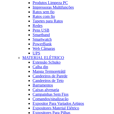
Produtos Limpeza PC
Impressoras Multifunções
Ratos sem fio
Ratos com fio
Tapetes para Ratos
Redes
Pens USB
Smartband
Smartwatch
PowerBank
Web Câmaras
UPS
MATERIAL ELÉTRICO
Extensão Schuko
Calha din
Manga Termoretrátil
Candeeiros de Parede
Candeeiros de Teto
Barramentos
Caixas alvenaria
Campainhas Sem Fios
Comandos/sinalização
Expositor Para Variados Artigos
Expositores Material Elétrico
Expositores Para Pilhas