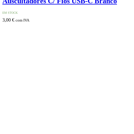
Auscultadores C/ Fios USB-C Branco
EM STOCK
3,00
€
com IVA