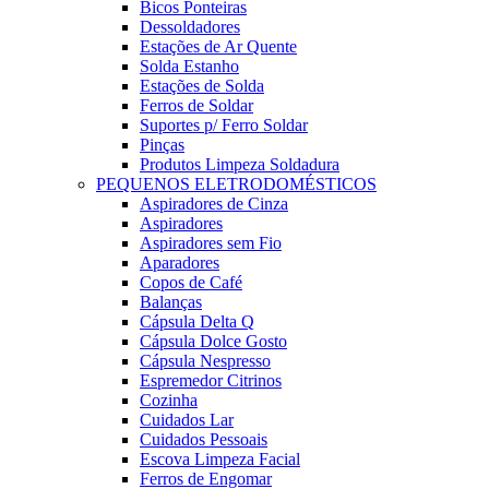
Bicos Ponteiras
Dessoldadores
Estações de Ar Quente
Solda Estanho
Estações de Solda
Ferros de Soldar
Suportes p/ Ferro Soldar
Pinças
Produtos Limpeza Soldadura
PEQUENOS ELETRODOMÉSTICOS
Aspiradores de Cinza
Aspiradores
Aspiradores sem Fio
Aparadores
Copos de Café
Balanças
Cápsula Delta Q
Cápsula Dolce Gosto
Cápsula Nespresso
Espremedor Citrinos
Cozinha
Cuidados Lar
Cuidados Pessoais
Escova Limpeza Facial
Ferros de Engomar