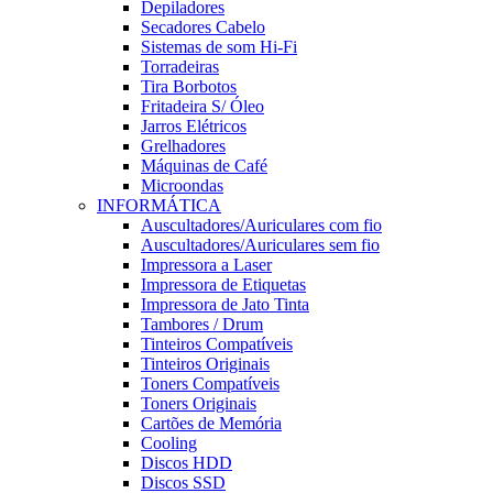
Depiladores
Secadores Cabelo
Sistemas de som Hi-Fi
Torradeiras
Tira Borbotos
Fritadeira S/ Óleo
Jarros Elétricos
Grelhadores
Máquinas de Café
Microondas
INFORMÁTICA
Auscultadores/Auriculares com fio
Auscultadores/Auriculares sem fio
Impressora a Laser
Impressora de Etiquetas
Impressora de Jato Tinta
Tambores / Drum
Tinteiros Compatíveis
Tinteiros Originais
Toners Compatíveis
Toners Originais
Cartões de Memória
Cooling
Discos HDD
Discos SSD