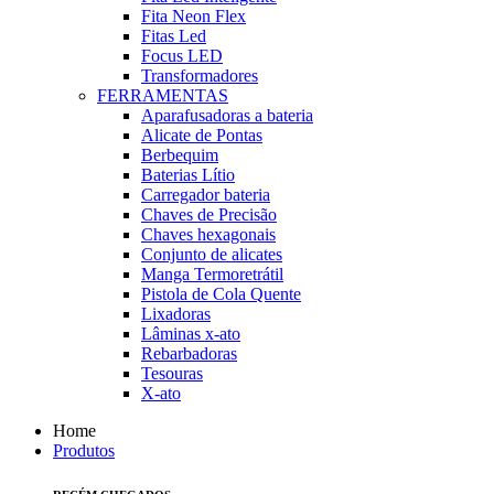
Fita Neon Flex
Fitas Led
Focus LED
Transformadores
FERRAMENTAS
Aparafusadoras a bateria
Alicate de Pontas
Berbequim
Baterias Lítio
Carregador bateria
Chaves de Precisão
Chaves hexagonais
Conjunto de alicates
Manga Termoretrátil
Pistola de Cola Quente
Lixadoras
Lâminas x-ato
Rebarbadoras
Tesouras
X-ato
Home
Produtos