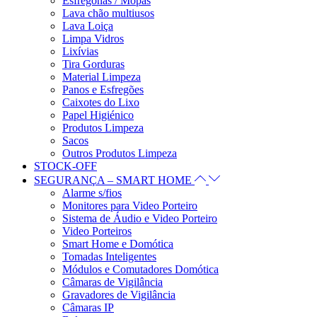
Esfregonas / Mopas
Lava chão multiusos
Lava Loiça
Limpa Vidros
Lixívias
Tira Gorduras
Material Limpeza
Panos e Esfregões
Caixotes do Lixo
Papel Higiénico
Produtos Limpeza
Sacos
Outros Produtos Limpeza
STOCK-OFF
SEGURANÇA – SMART HOME
Alarme s/fios
Monitores para Video Porteiro
Sistema de Áudio e Video Porteiro
Video Porteiros
Smart Home e Domótica
Tomadas Inteligentes
Módulos e Comutadores Domótica
Câmaras de Vigilância
Gravadores de Vigilância
Câmaras IP