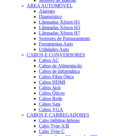
Motores de Batente
AREA AUTOMÓVEL
Alarmes
Diagnóstico
Lâmpadas Xénon H1
Lâmpadas Xénon H3
Lâmpadas Xénon H7
Sensores de Parqueamento
Ferramentas Auto
Utilidades Auto
CABOS E CONVERSORES
Cabos AC
Cabos de Alimentação
Cabos de Informática
Cabos Fibra Ótica
Cabos HDMI
Cabos Jack
Cabos Óticos
Cabos Rede
Cabos Sata
Cabos VGA
CABOS E CARREGADORES
Cabo lighting-Iphone
Cabo Type A/B
Cabo Type C