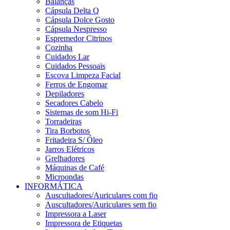
Balanças
Cápsula Delta Q
Cápsula Dolce Gosto
Cápsula Nespresso
Espremedor Citrinos
Cozinha
Cuidados Lar
Cuidados Pessoais
Escova Limpeza Facial
Ferros de Engomar
Depiladores
Secadores Cabelo
Sistemas de som Hi-Fi
Torradeiras
Tira Borbotos
Fritadeira S/ Óleo
Jarros Elétricos
Grelhadores
Máquinas de Café
Microondas
INFORMÁTICA
Auscultadores/Auriculares com fio
Auscultadores/Auriculares sem fio
Impressora a Laser
Impressora de Etiquetas