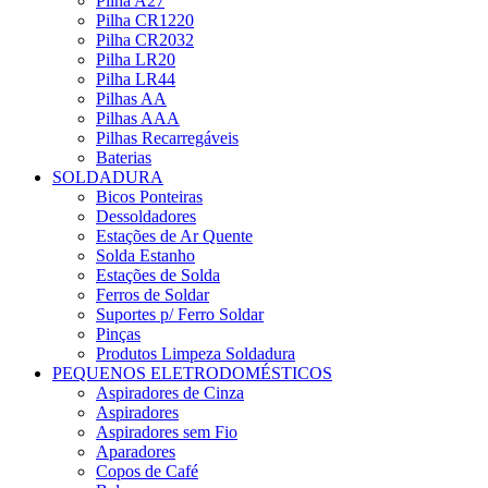
Pilha A27
Pilha CR1220
Pilha CR2032
Pilha LR20
Pilha LR44
Pilhas AA
Pilhas AAA
Pilhas Recarregáveis
Baterias
SOLDADURA
Bicos Ponteiras
Dessoldadores
Estações de Ar Quente
Solda Estanho
Estações de Solda
Ferros de Soldar
Suportes p/ Ferro Soldar
Pinças
Produtos Limpeza Soldadura
PEQUENOS ELETRODOMÉSTICOS
Aspiradores de Cinza
Aspiradores
Aspiradores sem Fio
Aparadores
Copos de Café