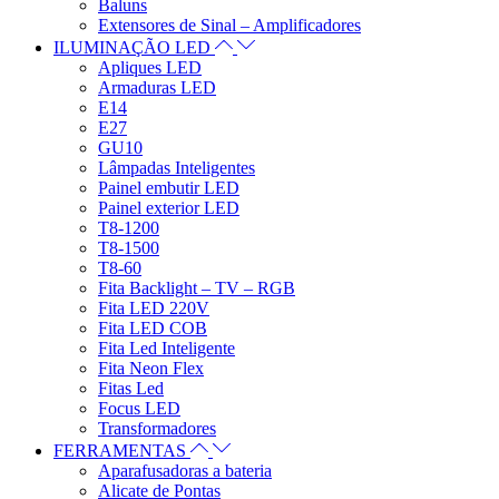
Baluns
Extensores de Sinal – Amplificadores
ILUMINAÇÃO LED
Apliques LED
Armaduras LED
E14
E27
GU10
Lâmpadas Inteligentes
Painel embutir LED
Painel exterior LED
T8-1200
T8-1500
T8-60
Fita Backlight – TV – RGB
Fita LED 220V
Fita LED COB
Fita Led Inteligente
Fita Neon Flex
Fitas Led
Focus LED
Transformadores
FERRAMENTAS
Aparafusadoras a bateria
Alicate de Pontas