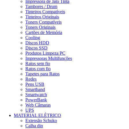
Impressora de Jato Tinta
Tambores / Drum
Tinteiros Compatíveis
Tinteiros Originais
Toners Compatíveis
Toners Originais
Cartões de Memória
Cooling
Discos HDD
Discos SSD
Produtos Limpeza PC
Impressoras Multifunções
Ratos sem fio
Ratos com fio
Tapetes para Ratos
Redes
Pens USB
Smartband
Smartwatch
PowerBank
Web Câmaras
UPS
MATERIAL ELÉTRICO
Extensão Schuko
Calha din