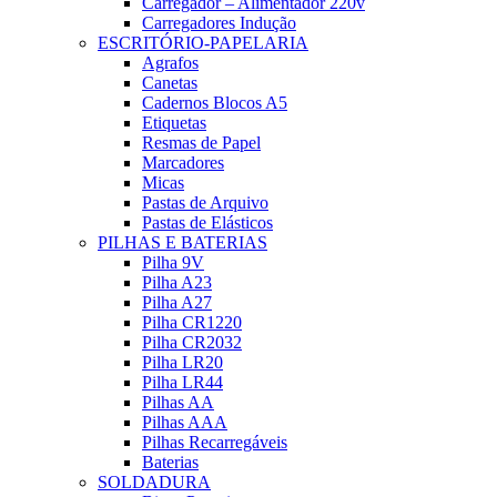
Carregador – Alimentador 220v
Carregadores Indução
ESCRITÓRIO-PAPELARIA
Agrafos
Canetas
Cadernos Blocos A5
Etiquetas
Resmas de Papel
Marcadores
Micas
Pastas de Arquivo
Pastas de Elásticos
PILHAS E BATERIAS
Pilha 9V
Pilha A23
Pilha A27
Pilha CR1220
Pilha CR2032
Pilha LR20
Pilha LR44
Pilhas AA
Pilhas AAA
Pilhas Recarregáveis
Baterias
SOLDADURA