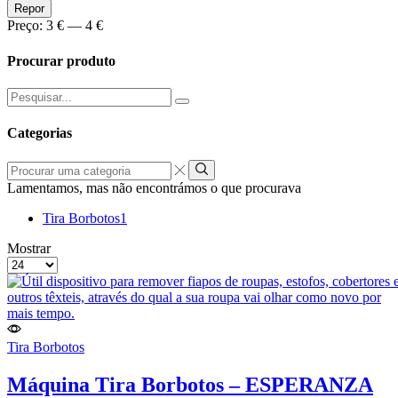
Preço
Preço
Repor
Min
Max
Preço:
3 €
—
4 €
Procurar produto
Pesquisar
por:
Categorias
Procurar
uma
Lamentamos, mas não encontrámos o que procurava
categoria
Tira Borbotos
1
grelha
Lista
Mostrar
de
Produtos
4
por
colunas
Página
Tira Borbotos
Máquina Tira Borbotos – ESPERANZA