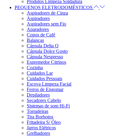
Produtos Limpeza Soldadura
PEQUENOS ELETRODOMÉSTICOS
Aspiradores de Cinza
Aspiradores
Aspiradores sem Fio
Aparadores
Copos de Café
Balanças
Cápsula Delta Q
Cápsula Dolce Gosto
Cápsula Nespresso
Espremedor Citrinos
Cozinha
Cuidados Lar
Cuidados Pessoais
Escova Limpeza Facial
Ferros de Engomar
Depiladores
Secadores Cabelo
Sistemas de som Hi-Fi
Torradeiras
Tira Borbotos
Fritadeira S/ Óleo
Jarros Elétricos
Grelhadores