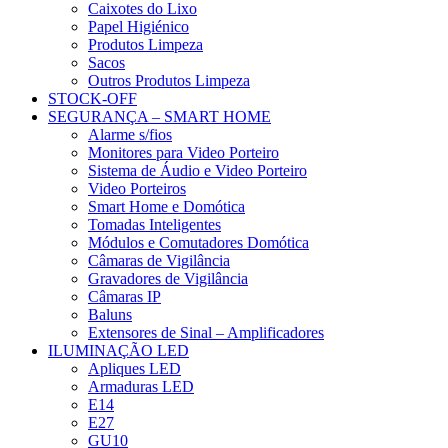
Caixotes do Lixo
Papel Higiénico
Produtos Limpeza
Sacos
Outros Produtos Limpeza
STOCK-OFF
SEGURANÇA – SMART HOME
Alarme s/fios
Monitores para Video Porteiro
Sistema de Áudio e Video Porteiro
Video Porteiros
Smart Home e Domótica
Tomadas Inteligentes
Módulos e Comutadores Domótica
Câmaras de Vigilância
Gravadores de Vigilância
Câmaras IP
Baluns
Extensores de Sinal – Amplificadores
ILUMINAÇÃO LED
Apliques LED
Armaduras LED
E14
E27
GU10