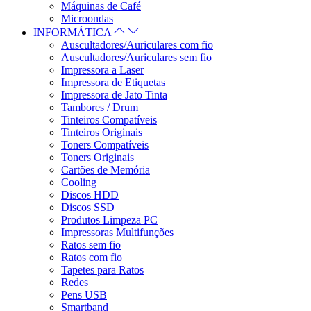
Máquinas de Café
Microondas
INFORMÁTICA
Auscultadores/Auriculares com fio
Auscultadores/Auriculares sem fio
Impressora a Laser
Impressora de Etiquetas
Impressora de Jato Tinta
Tambores / Drum
Tinteiros Compatíveis
Tinteiros Originais
Toners Compatíveis
Toners Originais
Cartões de Memória
Cooling
Discos HDD
Discos SSD
Produtos Limpeza PC
Impressoras Multifunções
Ratos sem fio
Ratos com fio
Tapetes para Ratos
Redes
Pens USB
Smartband