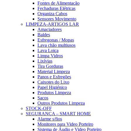
Fontes de Alimentação
Fechaduras Elétricas
Organiza Cabos
Sensores Movimento
LIMPEZA-ARTIGOS LAR
Amaciadores
Baldes
Esfregonas / Mopas
Lava chão multiusos
Lava Loiça
Limpa Vidros
Lixívias
Tira Gorduras
Material Limpeza
Panos e Esfregões
Caixotes do Lixo
Papel Higiénico
Produtos Limpeza
Sacos
Outros Produtos Limpeza
STOCK-OFF
SEGURANÇA – SMART HOME
Alarme s/fios
Monitores para Video Porteiro
Sistema de Áudio e Video Porteiro