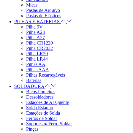
Micas
Pastas de Arquivo
Pastas de Elásticos
PILHAS E BATERIAS
Pilha 9V
Pilha A23
Pilha A27
Pilha CR1220
Pilha CR2032
Pilha LR20
Pilha LR44
Pilhas AA
Pilhas AAA
Pilhas Recarregáveis
Baterias
SOLDADURA
Bicos Ponteiras
Dessoldadores
Estações de Ar Quente
Solda Estanho
Estações de Solda
Ferros de Soldar
Suportes p/ Ferro Soldar
Pinças