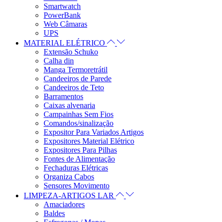
Smartwatch
PowerBank
Web Câmaras
UPS
MATERIAL ELÉTRICO
Extensão Schuko
Calha din
Manga Termoretrátil
Candeeiros de Parede
Candeeiros de Teto
Barramentos
Caixas alvenaria
Campainhas Sem Fios
Comandos/sinalização
Expositor Para Variados Artigos
Expositores Material Elétrico
Expositores Para Pilhas
Fontes de Alimentação
Fechaduras Elétricas
Organiza Cabos
Sensores Movimento
LIMPEZA-ARTIGOS LAR
Amaciadores
Baldes