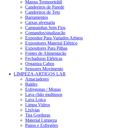
Manga Termoretrátil
Candeeiros de Parede
Candeeiros de Teto
Barramentos
Caixas alvenaria
Campainhas Sem Fios
Comandos/sinalização
Expositor Para Variados Artigos
Expositores Material Elétrico
Expositores Para Pilhas
Fontes de Alimentação
Fechaduras Elétricas
Organiza Cabos
Sensores Movimento
LIMPEZA-ARTIGOS LAR
Amaciadores
Baldes
Esfregonas / Mopas
Lava chão multiusos
Lava Loiça
Limpa Vidros
Lixívias
Tira Gorduras
Material Limpeza
Panos e Esfregões