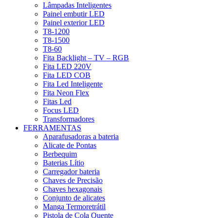
Lâmpadas Inteligentes
Painel embutir LED
Painel exterior LED
T8-1200
T8-1500
T8-60
Fita Backlight – TV – RGB
Fita LED 220V
Fita LED COB
Fita Led Inteligente
Fita Neon Flex
Fitas Led
Focus LED
Transformadores
FERRAMENTAS
Aparafusadoras a bateria
Alicate de Pontas
Berbequim
Baterias Lítio
Carregador bateria
Chaves de Precisão
Chaves hexagonais
Conjunto de alicates
Manga Termoretrátil
Pistola de Cola Quente