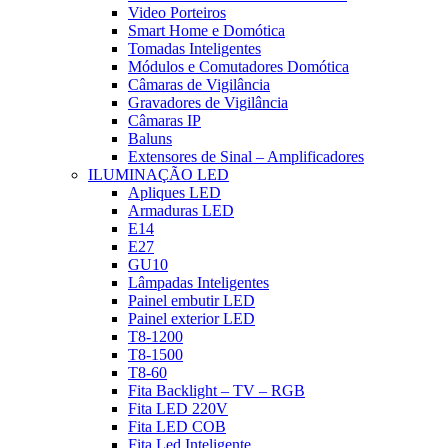
Video Porteiros
Smart Home e Domótica
Tomadas Inteligentes
Módulos e Comutadores Domótica
Câmaras de Vigilância
Gravadores de Vigilância
Câmaras IP
Baluns
Extensores de Sinal – Amplificadores
ILUMINAÇÃO LED
Apliques LED
Armaduras LED
E14
E27
GU10
Lâmpadas Inteligentes
Painel embutir LED
Painel exterior LED
T8-1200
T8-1500
T8-60
Fita Backlight – TV – RGB
Fita LED 220V
Fita LED COB
Fita Led Inteligente