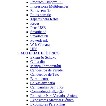
Produtos Limpeza PC
Impressoras Multifunções
Ratos sem fio
Ratos com fio
Tapetes para Ratos
Redes
Pens USB
Smartband
Smartwatch
PowerBank
Web Câmaras
UPS
MATERIAL ELÉTRICO
Extensão Schuko
Calha din
Manga Termoretrátil
Candeeiros de Parede
Candeeiros de Teto
Barramentos
Caixas alvenaria
Campainhas Sem Fios
Comandos/sinalização
Expositor Para Variados Artigos
Expositores Material Elétrico
Expositores Para Pilhas