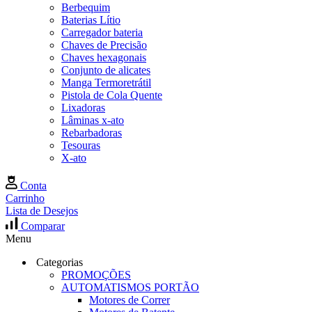
Berbequim
Baterias Lítio
Carregador bateria
Chaves de Precisão
Chaves hexagonais
Conjunto de alicates
Manga Termoretrátil
Pistola de Cola Quente
Lixadoras
Lâminas x-ato
Rebarbadoras
Tesouras
X-ato
Conta
Carrinho
Lista de Desejos
Comparar
Menu
Categorias
PROMOÇÕES
AUTOMATISMOS PORTÃO
Motores de Correr