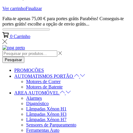
Ver carrinho
Finalizar
Falta-te apenas
75,00
€
para portes grátis
Parabéns! Conseguis-te
portes grátis! escolhe a opção de envio grátis...
0
Carrinho
Pesquisar
PROMOÇÕES
AUTOMATISMOS PORTÃO
Motores de Correr
Motores de Batente
AREA AUTOMÓVEL
Alarmes
Diagnóstico
Lâmpadas Xénon H1
Lâmpadas Xénon H3
Lâmpadas Xénon H7
Sensores de Parqueamento
Ferramentas Auto