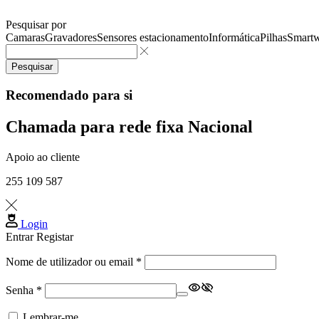
Pesquisar por
Camaras
Gravadores
Sensores estacionamento
Informática
Pilhas
Smartw
Pesquisar
Recomendado para si
Chamada para rede fixa Nacional
Apoio ao cliente
255 109 587
Login
Entrar
Registar
Obrigatório
Nome de utilizador ou email
*
Obrigatório
Senha
*
Lembrar-me