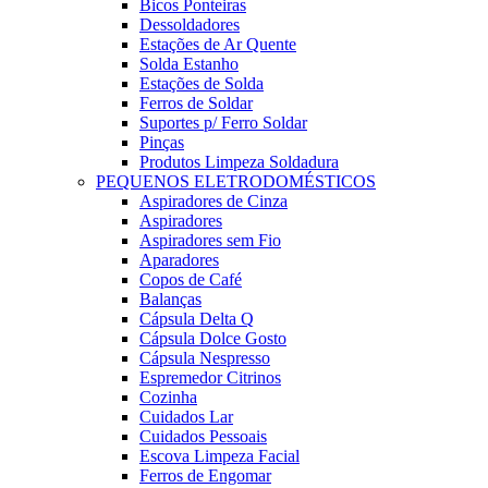
Bicos Ponteiras
Dessoldadores
Estações de Ar Quente
Solda Estanho
Estações de Solda
Ferros de Soldar
Suportes p/ Ferro Soldar
Pinças
Produtos Limpeza Soldadura
PEQUENOS ELETRODOMÉSTICOS
Aspiradores de Cinza
Aspiradores
Aspiradores sem Fio
Aparadores
Copos de Café
Balanças
Cápsula Delta Q
Cápsula Dolce Gosto
Cápsula Nespresso
Espremedor Citrinos
Cozinha
Cuidados Lar
Cuidados Pessoais
Escova Limpeza Facial
Ferros de Engomar