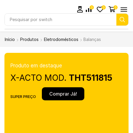
0
0
0
Pesquisar por
switch
Início
Produtos
Eletrodomésticos
Balanças
Produto em destaque
X-ACTO MOD.
THT511815
Comprar Já!
SUPER PREÇO