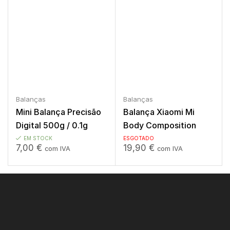
Balanças
Balanças
Mini Balança Precisão
Balança Xiaomi Mi
Digital 500g / 0.1g
Body Composition
Scale 2
EM STOCK
ESGOTADO
7,00
€
19,90
€
com IVA
com IVA