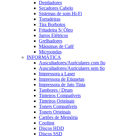
Depiladores
Secadores Cabelo
Sistemas de som Hi-Fi
Torradeiras
Tira Borbotos
Fritadeira S/ Óleo
Jarros Elétricos
Grelhadores
Máquinas de Café
Microondas
INFORMÁTICA
Auscultadores/Auriculares com fio
Auscultadores/Auriculares sem fio
Impressora a Laser
Impressora de Etiquetas
Impressora de Jato Tinta
Tambores / Drum
Tinteiros Compatíveis
Tinteiros Originais
Toners Compatíveis
Toners Originais
Cartões de Memória
Cooling
Discos HDD
Discos SSD