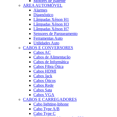
Motores de Batente
AREA AUTOMÓVEL
Alarmes
Diagnóstico
Lâmpadas Xénon H1
Lâmpadas Xénon H3
Lâmpadas Xénon H7
Sensores de Parqueamento
Ferramentas Auto
Utilidades Auto
CABOS E CONVERSORES
Cabos AC
Cabos de Alimentação
Cabos de Informática
Cabos Fibra Ótica
Cabos HDMI
Cabos Jack
Cabos Óticos
Cabos Rede
Cabos Sata
Cabos VGA
CABOS E CARREGADORES
Cabo lighting-Iphone
Cabo Type A/B
Cabo Type C