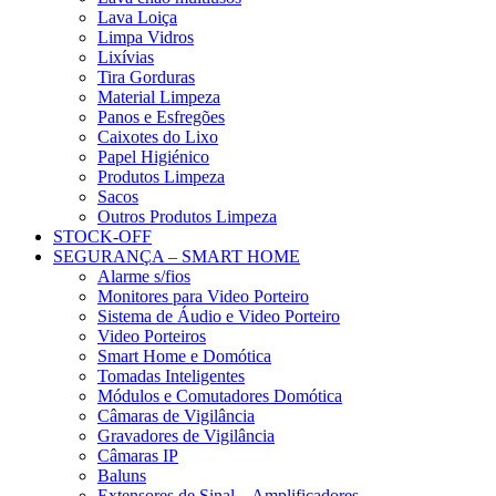
Lava Loiça
Limpa Vidros
Lixívias
Tira Gorduras
Material Limpeza
Panos e Esfregões
Caixotes do Lixo
Papel Higiénico
Produtos Limpeza
Sacos
Outros Produtos Limpeza
STOCK-OFF
SEGURANÇA – SMART HOME
Alarme s/fios
Monitores para Video Porteiro
Sistema de Áudio e Video Porteiro
Video Porteiros
Smart Home e Domótica
Tomadas Inteligentes
Módulos e Comutadores Domótica
Câmaras de Vigilância
Gravadores de Vigilância
Câmaras IP
Baluns
Extensores de Sinal – Amplificadores