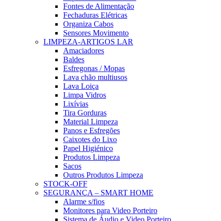
Fontes de Alimentação
Fechaduras Elétricas
Organiza Cabos
Sensores Movimento
LIMPEZA-ARTIGOS LAR
Amaciadores
Baldes
Esfregonas / Mopas
Lava chão multiusos
Lava Loiça
Limpa Vidros
Lixívias
Tira Gorduras
Material Limpeza
Panos e Esfregões
Caixotes do Lixo
Papel Higiénico
Produtos Limpeza
Sacos
Outros Produtos Limpeza
STOCK-OFF
SEGURANÇA – SMART HOME
Alarme s/fios
Monitores para Video Porteiro
Sistema de Áudio e Video Porteiro