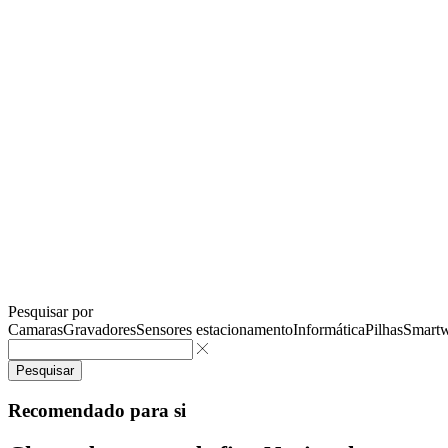
Pesquisar por
Camaras
Gravadores
Sensores estacionamento
Informática
Pilhas
Smartw
Pesquisar
Recomendado para si