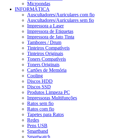
Microondas
INFORMÁTICA
Auscultadores/Auriculares com fio
Auscultadores/Auriculares sem fio
Impressora a Laser
Impressora de Etiquetas
Impressora de Jato Tinta
Tambores / Drum
Tinteiros Compatíveis
Tinteiros Originais
Toners Compatíveis
Toners Originais
Cartões de Memória
Cooling
Discos HDD
Discos SSD
Produtos Limpeza PC
Impressoras Multifunções
Ratos sem fio
Ratos com fio
Tapetes para Ratos
Redes
Pens USB
Smartband
Smartwatch