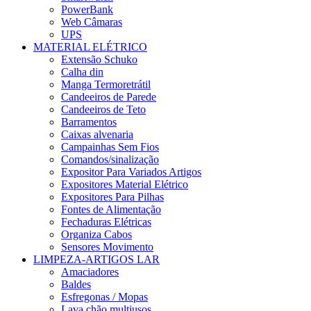
PowerBank
Web Câmaras
UPS
MATERIAL ELÉTRICO
Extensão Schuko
Calha din
Manga Termoretrátil
Candeeiros de Parede
Candeeiros de Teto
Barramentos
Caixas alvenaria
Campainhas Sem Fios
Comandos/sinalização
Expositor Para Variados Artigos
Expositores Material Elétrico
Expositores Para Pilhas
Fontes de Alimentação
Fechaduras Elétricas
Organiza Cabos
Sensores Movimento
LIMPEZA-ARTIGOS LAR
Amaciadores
Baldes
Esfregonas / Mopas
Lava chão multiusos