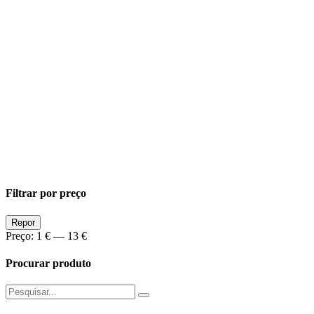
Filtrar por preço
Preço
Preço
Repor
Min
Max
Preço:
1 €
—
13 €
Procurar produto
Pesquisar
por: