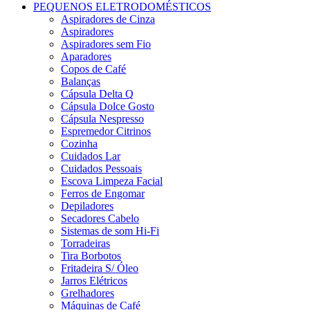
PEQUENOS ELETRODOMÉSTICOS
Aspiradores de Cinza
Aspiradores
Aspiradores sem Fio
Aparadores
Copos de Café
Balanças
Cápsula Delta Q
Cápsula Dolce Gosto
Cápsula Nespresso
Espremedor Citrinos
Cozinha
Cuidados Lar
Cuidados Pessoais
Escova Limpeza Facial
Ferros de Engomar
Depiladores
Secadores Cabelo
Sistemas de som Hi-Fi
Torradeiras
Tira Borbotos
Fritadeira S/ Óleo
Jarros Elétricos
Grelhadores
Máquinas de Café