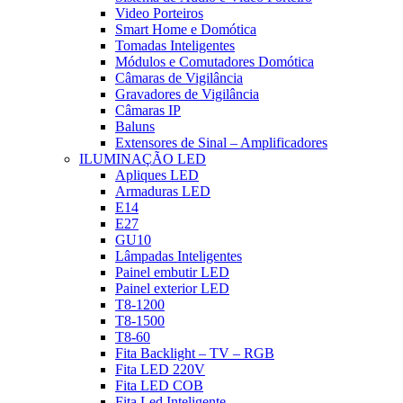
Video Porteiros
Smart Home e Domótica
Tomadas Inteligentes
Módulos e Comutadores Domótica
Câmaras de Vigilância
Gravadores de Vigilância
Câmaras IP
Baluns
Extensores de Sinal – Amplificadores
ILUMINAÇÃO LED
Apliques LED
Armaduras LED
E14
E27
GU10
Lâmpadas Inteligentes
Painel embutir LED
Painel exterior LED
T8-1200
T8-1500
T8-60
Fita Backlight – TV – RGB
Fita LED 220V
Fita LED COB
Fita Led Inteligente