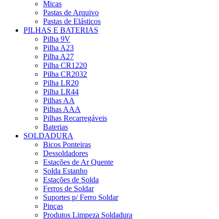
Micas
Pastas de Arquivo
Pastas de Elásticos
PILHAS E BATERIAS
Pilha 9V
Pilha A23
Pilha A27
Pilha CR1220
Pilha CR2032
Pilha LR20
Pilha LR44
Pilhas AA
Pilhas AAA
Pilhas Recarregáveis
Baterias
SOLDADURA
Bicos Ponteiras
Dessoldadores
Estações de Ar Quente
Solda Estanho
Estações de Solda
Ferros de Soldar
Suportes p/ Ferro Soldar
Pinças
Produtos Limpeza Soldadura