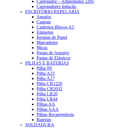
Carregador – Alimentador 220v
Carregadores Indução
ESCRITÓRIO-PAPELARIA
Agrafos
Canetas
Cadernos Blocos A5
Etiquetas
Resmas de Papel
Marcadores
Micas
Pastas de Arquivo
Pastas de Elásticos
PILHAS E BATERIAS
Pilha 9V
Pilha A23
Pilha A27
Pilha CR1220
Pilha CR2032
Pilha LR20
Pilha LR44
Pilhas AA
Pilhas AAA
Pilhas Recarregáveis
Baterias
SOLDADURA