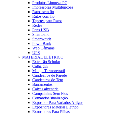
Produtos Limpeza PC
Impressoras Multifunções
Ratos sem fio
Ratos com fio
Tapetes para Ratos
Redes
Pens USB
Smartband
Smartwatch
PowerBank
Web Câmaras
UPS
MATERIAL ELÉTRICO
Extensão Schuko
Calha din
Manga Termoretrátil
Candeeiros de Parede
Candeeiros de Teto
Barramentos
Caixas alvenaria
Campainhas Sem Fios
Comandos/sinalização
Expositor Para Variados Artigos
Expositores Material Elétrico
Expositores Para Pilhas