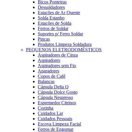
Bicos Ponteiras
Dessoldadores
Estações de Ar Quente
Solda Estanho
Estações de Solda
Ferros de Soldar
Suportes p/ Ferro Soldar
Pinças
Produtos Limpeza Soldadura
PEQUENOS ELETRODOMÉSTICOS
Aspiradores de Cinza
Aspiradores
Aspiradores sem Fio
Aparadores
Copos de Café
Balanças
Cápsula Delta Q
Cápsula Dolce Gosto
Cápsula Nespresso
Espremedor Citrinos
Cozinha
Cuidados Lar
Cuidados Pessoais
Escova Limpeza Facial
Ferros de Engomar