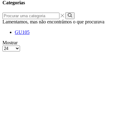
Categorias
Procurar
uma
Lamentamos, mas não encontrámos o que procurava
categoria
GU10
5
grelha
Lista
Mostrar
de
Produtos
4
por
colunas
Página