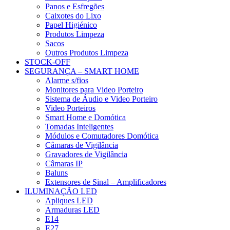
Panos e Esfregões
Caixotes do Lixo
Papel Higiénico
Produtos Limpeza
Sacos
Outros Produtos Limpeza
STOCK-OFF
SEGURANÇA – SMART HOME
Alarme s/fios
Monitores para Video Porteiro
Sistema de Áudio e Video Porteiro
Video Porteiros
Smart Home e Domótica
Tomadas Inteligentes
Módulos e Comutadores Domótica
Câmaras de Vigilância
Gravadores de Vigilância
Câmaras IP
Baluns
Extensores de Sinal – Amplificadores
ILUMINAÇÃO LED
Apliques LED
Armaduras LED
E14
E27