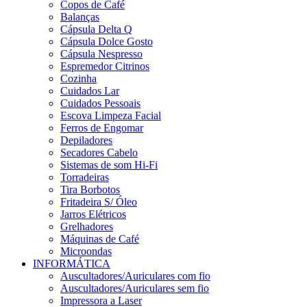
Copos de Café
Balanças
Cápsula Delta Q
Cápsula Dolce Gosto
Cápsula Nespresso
Espremedor Citrinos
Cozinha
Cuidados Lar
Cuidados Pessoais
Escova Limpeza Facial
Ferros de Engomar
Depiladores
Secadores Cabelo
Sistemas de som Hi-Fi
Torradeiras
Tira Borbotos
Fritadeira S/ Óleo
Jarros Elétricos
Grelhadores
Máquinas de Café
Microondas
INFORMÁTICA
Auscultadores/Auriculares com fio
Auscultadores/Auriculares sem fio
Impressora a Laser