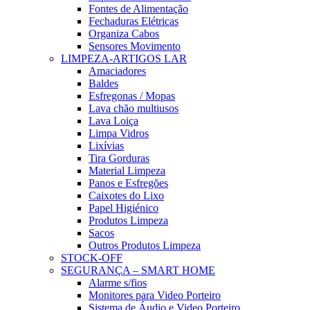
Fontes de Alimentação
Fechaduras Elétricas
Organiza Cabos
Sensores Movimento
LIMPEZA-ARTIGOS LAR
Amaciadores
Baldes
Esfregonas / Mopas
Lava chão multiusos
Lava Loiça
Limpa Vidros
Lixívias
Tira Gorduras
Material Limpeza
Panos e Esfregões
Caixotes do Lixo
Papel Higiénico
Produtos Limpeza
Sacos
Outros Produtos Limpeza
STOCK-OFF
SEGURANÇA – SMART HOME
Alarme s/fios
Monitores para Video Porteiro
Sistema de Áudio e Video Porteiro