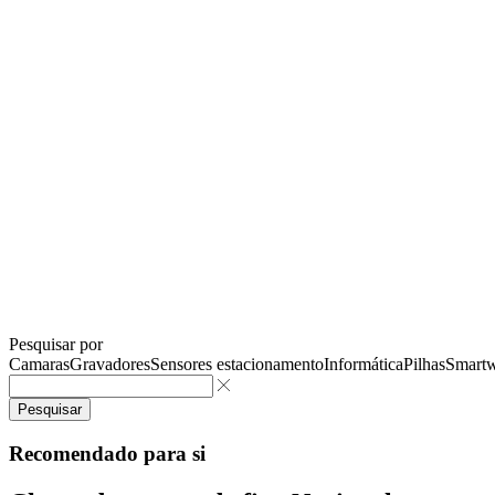
Pesquisar por
Camaras
Gravadores
Sensores estacionamento
Informática
Pilhas
Smartw
Pesquisar
Recomendado para si