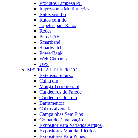
Produtos Limpeza PC
Impressoras Multifunções
Ratos sem fio
Ratos com fio
Tapetes para Ratos
Redes
Pens USB
Smartband
Smartwatch
PowerBank
Web Câmaras
UPS
MATERIAL ELÉTRICO
Extensão Schuko
Calha din
Manga Termoretrátil
Candeeiros de Parede
Candeeiros de Teto
Barramentos
Caixas alvenaria
Campainhas Sem Fios
Comandos/sinalização
Expositor Para Variados Artigos
Expositores Material Elétrico
Expositores Para Pilhas