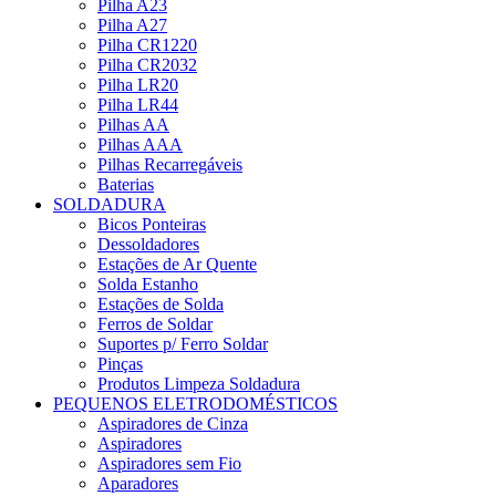
Pilha A23
Pilha A27
Pilha CR1220
Pilha CR2032
Pilha LR20
Pilha LR44
Pilhas AA
Pilhas AAA
Pilhas Recarregáveis
Baterias
SOLDADURA
Bicos Ponteiras
Dessoldadores
Estações de Ar Quente
Solda Estanho
Estações de Solda
Ferros de Soldar
Suportes p/ Ferro Soldar
Pinças
Produtos Limpeza Soldadura
PEQUENOS ELETRODOMÉSTICOS
Aspiradores de Cinza
Aspiradores
Aspiradores sem Fio
Aparadores