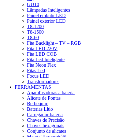
GU10
Lâmpadas Inteligentes
Painel embutir LED
Painel exterior LED
T8-1200
T8-1500
T8-60
Fita Backlight – TV – RGB
Fita LED 220V
Fita LED COB
Fita Led Inteligente
Fita Neon Flex
Fitas Led
Focus LED
Transformadores
FERRAMENTAS
Aparafusadoras a bateria
Alicate de Pontas
Berbequim
Baterias Lítio
Carregador bateria
Chaves de Precisão
Chaves hexagonais
Conjunto de alicates
Manga Termoretrátil