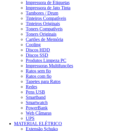
Impressora de Etiquetas
Impressora de Jato Tinta
Tambores / Drum
Tinteiros Compatíveis
Tinteiros Originais
Toners Compatíveis
Toners Originais
Cartões de Memória
Cooling
Discos HDD
Discos SSD
Produtos Limpeza PC
Impressoras Multifunções
Ratos sem fio
Ratos com fio
Tapetes para Ratos
Redes
Pens USB
Smartband
Smartwatch
PowerBank
Web Câmaras
UPS
MATERIAL ELÉTRICO
Extensão Schuko