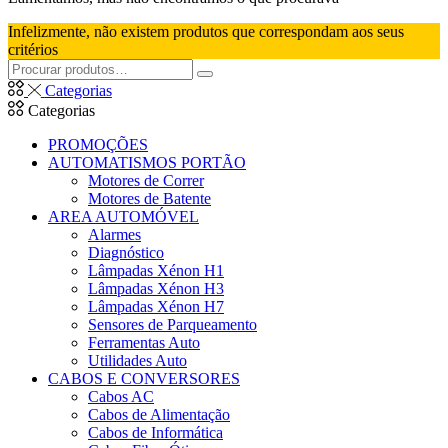
categoria
Infelizmente, não existem produtos que correspondam aos seus
critérios
Pesquisar
Pesquisar
por:
Categorias
Categorias
PROMOÇÕES
AUTOMATISMOS PORTÃO
Motores de Correr
Motores de Batente
AREA AUTOMÓVEL
Alarmes
Diagnóstico
Lâmpadas Xénon H1
Lâmpadas Xénon H3
Lâmpadas Xénon H7
Sensores de Parqueamento
Ferramentas Auto
Utilidades Auto
CABOS E CONVERSORES
Cabos AC
Cabos de Alimentação
Cabos de Informática