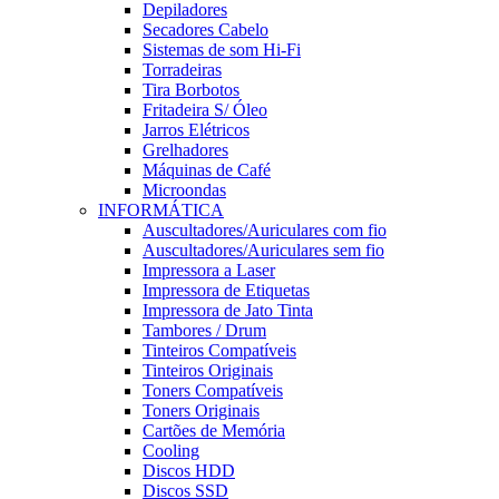
Depiladores
Secadores Cabelo
Sistemas de som Hi-Fi
Torradeiras
Tira Borbotos
Fritadeira S/ Óleo
Jarros Elétricos
Grelhadores
Máquinas de Café
Microondas
INFORMÁTICA
Auscultadores/Auriculares com fio
Auscultadores/Auriculares sem fio
Impressora a Laser
Impressora de Etiquetas
Impressora de Jato Tinta
Tambores / Drum
Tinteiros Compatíveis
Tinteiros Originais
Toners Compatíveis
Toners Originais
Cartões de Memória
Cooling
Discos HDD
Discos SSD