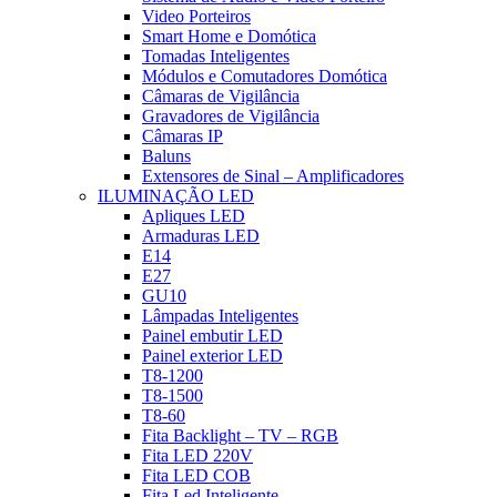
Video Porteiros
Smart Home e Domótica
Tomadas Inteligentes
Módulos e Comutadores Domótica
Câmaras de Vigilância
Gravadores de Vigilância
Câmaras IP
Baluns
Extensores de Sinal – Amplificadores
ILUMINAÇÃO LED
Apliques LED
Armaduras LED
E14
E27
GU10
Lâmpadas Inteligentes
Painel embutir LED
Painel exterior LED
T8-1200
T8-1500
T8-60
Fita Backlight – TV – RGB
Fita LED 220V
Fita LED COB
Fita Led Inteligente