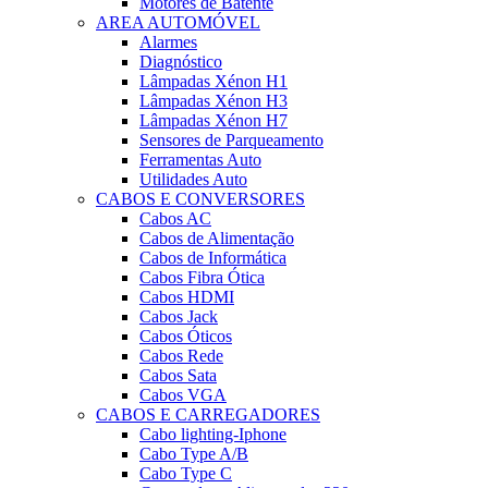
Motores de Batente
AREA AUTOMÓVEL
Alarmes
Diagnóstico
Lâmpadas Xénon H1
Lâmpadas Xénon H3
Lâmpadas Xénon H7
Sensores de Parqueamento
Ferramentas Auto
Utilidades Auto
CABOS E CONVERSORES
Cabos AC
Cabos de Alimentação
Cabos de Informática
Cabos Fibra Ótica
Cabos HDMI
Cabos Jack
Cabos Óticos
Cabos Rede
Cabos Sata
Cabos VGA
CABOS E CARREGADORES
Cabo lighting-Iphone
Cabo Type A/B
Cabo Type C