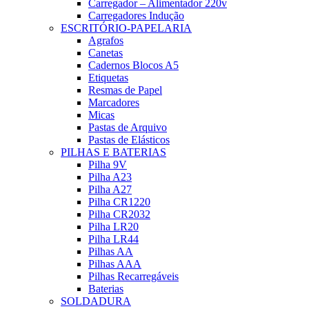
Carregador – Alimentador 220v
Carregadores Indução
ESCRITÓRIO-PAPELARIA
Agrafos
Canetas
Cadernos Blocos A5
Etiquetas
Resmas de Papel
Marcadores
Micas
Pastas de Arquivo
Pastas de Elásticos
PILHAS E BATERIAS
Pilha 9V
Pilha A23
Pilha A27
Pilha CR1220
Pilha CR2032
Pilha LR20
Pilha LR44
Pilhas AA
Pilhas AAA
Pilhas Recarregáveis
Baterias
SOLDADURA