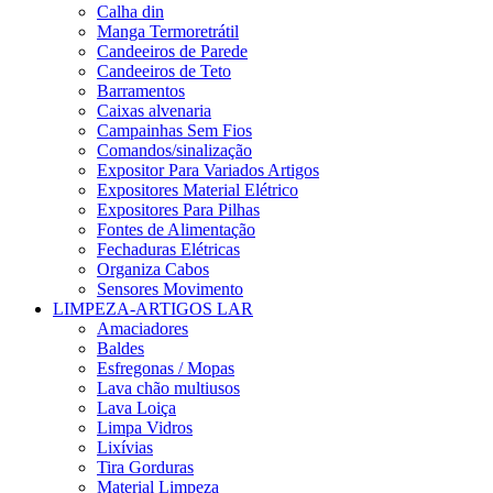
Calha din
Manga Termoretrátil
Candeeiros de Parede
Candeeiros de Teto
Barramentos
Caixas alvenaria
Campainhas Sem Fios
Comandos/sinalização
Expositor Para Variados Artigos
Expositores Material Elétrico
Expositores Para Pilhas
Fontes de Alimentação
Fechaduras Elétricas
Organiza Cabos
Sensores Movimento
LIMPEZA-ARTIGOS LAR
Amaciadores
Baldes
Esfregonas / Mopas
Lava chão multiusos
Lava Loiça
Limpa Vidros
Lixívias
Tira Gorduras
Material Limpeza