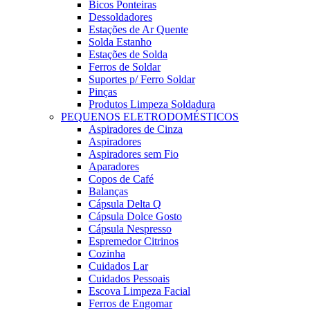
Bicos Ponteiras
Dessoldadores
Estações de Ar Quente
Solda Estanho
Estações de Solda
Ferros de Soldar
Suportes p/ Ferro Soldar
Pinças
Produtos Limpeza Soldadura
PEQUENOS ELETRODOMÉSTICOS
Aspiradores de Cinza
Aspiradores
Aspiradores sem Fio
Aparadores
Copos de Café
Balanças
Cápsula Delta Q
Cápsula Dolce Gosto
Cápsula Nespresso
Espremedor Citrinos
Cozinha
Cuidados Lar
Cuidados Pessoais
Escova Limpeza Facial
Ferros de Engomar