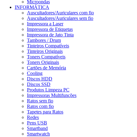
Microondas
INFORMÁTICA
Auscultadores/Auriculares com fio
Auscultadores/Auriculares sem fio
Impressora a Laser
Impressora de Etiquetas
Impressora de Jato Tinta
Tambores / Drum
Tinteiros Compatíveis
Tinteiros Originais
Toners Compatíveis
Toners Originais
Cartões de Memória
Cooling
Discos HDD
Discos SSD
Produtos Limpeza PC
Impressoras Multifunções
Ratos sem fio
Ratos com fio
Tapetes para Ratos
Redes
Pens USB
Smartband
Smartwatch