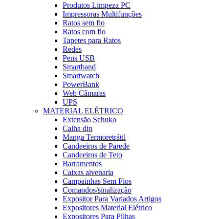
Produtos Limpeza PC
Impressoras Multifunções
Ratos sem fio
Ratos com fio
Tapetes para Ratos
Redes
Pens USB
Smartband
Smartwatch
PowerBank
Web Câmaras
UPS
MATERIAL ELÉTRICO
Extensão Schuko
Calha din
Manga Termoretrátil
Candeeiros de Parede
Candeeiros de Teto
Barramentos
Caixas alvenaria
Campainhas Sem Fios
Comandos/sinalização
Expositor Para Variados Artigos
Expositores Material Elétrico
Expositores Para Pilhas