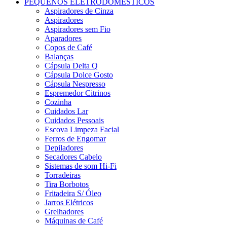
PEQUENOS ELETRODOMÉSTICOS
Aspiradores de Cinza
Aspiradores
Aspiradores sem Fio
Aparadores
Copos de Café
Balanças
Cápsula Delta Q
Cápsula Dolce Gosto
Cápsula Nespresso
Espremedor Citrinos
Cozinha
Cuidados Lar
Cuidados Pessoais
Escova Limpeza Facial
Ferros de Engomar
Depiladores
Secadores Cabelo
Sistemas de som Hi-Fi
Torradeiras
Tira Borbotos
Fritadeira S/ Óleo
Jarros Elétricos
Grelhadores
Máquinas de Café