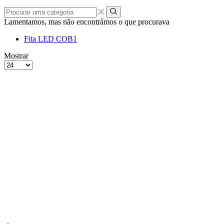
Procurar
uma
Lamentamos, mas não encontrámos o que procurava
categoria
Fita LED COB
1
grelha
Lista
Mostrar
de
Produtos
4
por
colunas
Página