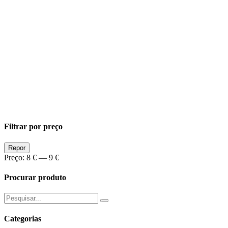
Filtrar por preço
Preço
Preço
Repor
Min
Max
Preço:
8 €
—
9 €
Procurar produto
Pesquisar
por:
Categorias