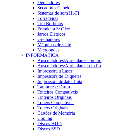
Depiladores
Secadores Cabelo
Sistemas de som Hi-Fi
Torradeiras
Tira Borbotos
Fritadeira S/ Óleo
Jarros Elétricos
Grelhadores
Máquinas de Café
Microondas
INFORMÁTICA
Auscultadores/Auriculares com fio
Auscultadores/Auriculares sem fio
Impressora a Laser
Impressora de Etiquetas
Impressora de Jato Tinta
Tambores / Drum
Tinteiros Compatíveis
Tinteiros Originais
Toners Compatíveis
Toners Originais
Cartões de Memória
Cooling
Discos HDD
Discos SSD