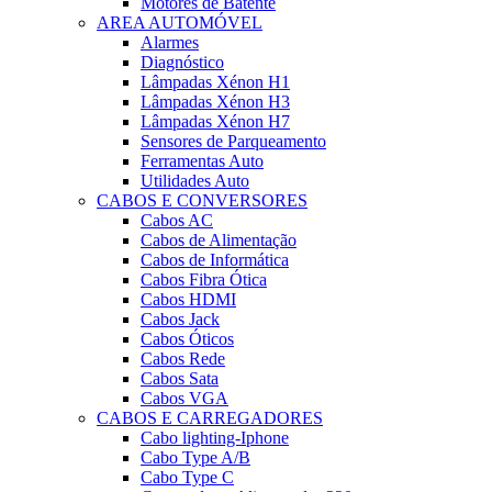
Motores de Batente
AREA AUTOMÓVEL
Alarmes
Diagnóstico
Lâmpadas Xénon H1
Lâmpadas Xénon H3
Lâmpadas Xénon H7
Sensores de Parqueamento
Ferramentas Auto
Utilidades Auto
CABOS E CONVERSORES
Cabos AC
Cabos de Alimentação
Cabos de Informática
Cabos Fibra Ótica
Cabos HDMI
Cabos Jack
Cabos Óticos
Cabos Rede
Cabos Sata
Cabos VGA
CABOS E CARREGADORES
Cabo lighting-Iphone
Cabo Type A/B
Cabo Type C