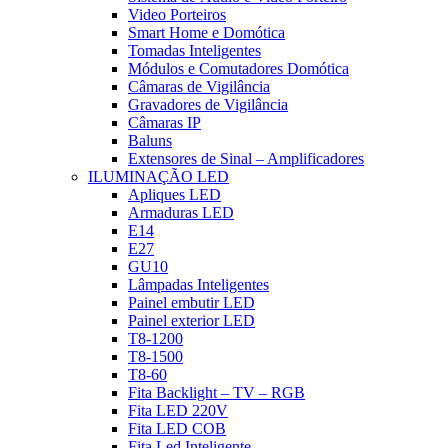
Video Porteiros
Smart Home e Domótica
Tomadas Inteligentes
Módulos e Comutadores Domótica
Câmaras de Vigilância
Gravadores de Vigilância
Câmaras IP
Baluns
Extensores de Sinal – Amplificadores
ILUMINAÇÃO LED
Apliques LED
Armaduras LED
E14
E27
GU10
Lâmpadas Inteligentes
Painel embutir LED
Painel exterior LED
T8-1200
T8-1500
T8-60
Fita Backlight – TV – RGB
Fita LED 220V
Fita LED COB
Fita Led Inteligente