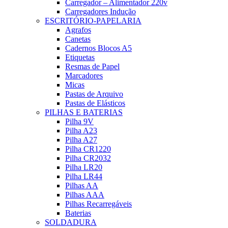
Carregador – Alimentador 220v
Carregadores Indução
ESCRITÓRIO-PAPELARIA
Agrafos
Canetas
Cadernos Blocos A5
Etiquetas
Resmas de Papel
Marcadores
Micas
Pastas de Arquivo
Pastas de Elásticos
PILHAS E BATERIAS
Pilha 9V
Pilha A23
Pilha A27
Pilha CR1220
Pilha CR2032
Pilha LR20
Pilha LR44
Pilhas AA
Pilhas AAA
Pilhas Recarregáveis
Baterias
SOLDADURA