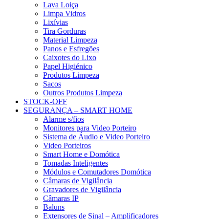
Lava Loiça
Limpa Vidros
Lixívias
Tira Gorduras
Material Limpeza
Panos e Esfregões
Caixotes do Lixo
Papel Higiénico
Produtos Limpeza
Sacos
Outros Produtos Limpeza
STOCK-OFF
SEGURANÇA – SMART HOME
Alarme s/fios
Monitores para Video Porteiro
Sistema de Áudio e Video Porteiro
Video Porteiros
Smart Home e Domótica
Tomadas Inteligentes
Módulos e Comutadores Domótica
Câmaras de Vigilância
Gravadores de Vigilância
Câmaras IP
Baluns
Extensores de Sinal – Amplificadores