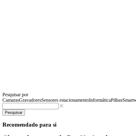
Pesquisar por
Camaras
Gravadores
Sensores estacionamento
Informática
Pilhas
Smartw
Pesquisar
Recomendado para si