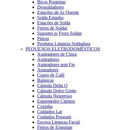
Bicos Ponteiras
Dessoldadores
Estações de Ar Quente
Solda Estanho
Estações de Solda
Ferros de Soldar
Suportes p/ Ferro Soldar
Pinças
Produtos Limpeza Soldadura
PEQUENOS ELETRODOMÉSTICOS
Aspiradores de Cinza
Aspiradores
Aspiradores sem Fio
Aparadores
Copos de Café
Balanças
Cápsula Delta Q
Cápsula Dolce Gosto
Cápsula Nespresso
Espremedor Citrinos
Cozinha
Cuidados Lar
Cuidados Pessoais
Escova Limpeza Facial
Ferros de Engomar