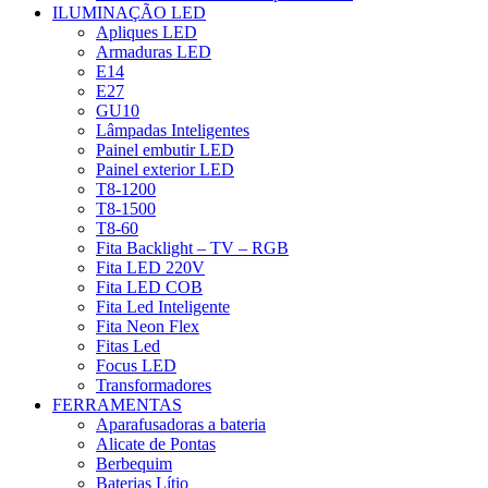
ILUMINAÇÃO LED
Apliques LED
Armaduras LED
E14
E27
GU10
Lâmpadas Inteligentes
Painel embutir LED
Painel exterior LED
T8-1200
T8-1500
T8-60
Fita Backlight – TV – RGB
Fita LED 220V
Fita LED COB
Fita Led Inteligente
Fita Neon Flex
Fitas Led
Focus LED
Transformadores
FERRAMENTAS
Aparafusadoras a bateria
Alicate de Pontas
Berbequim
Baterias Lítio