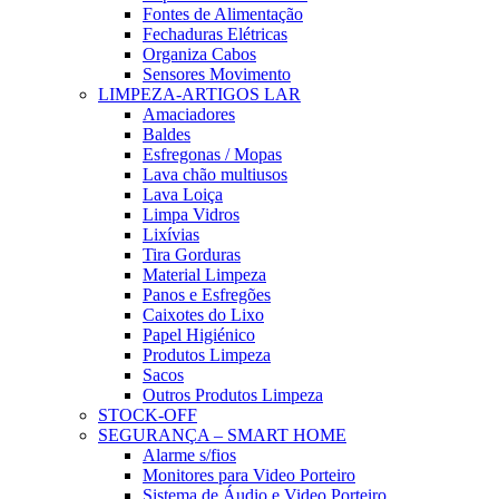
Fontes de Alimentação
Fechaduras Elétricas
Organiza Cabos
Sensores Movimento
LIMPEZA-ARTIGOS LAR
Amaciadores
Baldes
Esfregonas / Mopas
Lava chão multiusos
Lava Loiça
Limpa Vidros
Lixívias
Tira Gorduras
Material Limpeza
Panos e Esfregões
Caixotes do Lixo
Papel Higiénico
Produtos Limpeza
Sacos
Outros Produtos Limpeza
STOCK-OFF
SEGURANÇA – SMART HOME
Alarme s/fios
Monitores para Video Porteiro
Sistema de Áudio e Video Porteiro