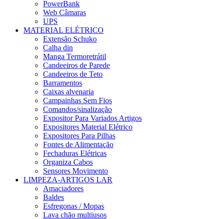
PowerBank
Web Câmaras
UPS
MATERIAL ELÉTRICO
Extensão Schuko
Calha din
Manga Termoretrátil
Candeeiros de Parede
Candeeiros de Teto
Barramentos
Caixas alvenaria
Campainhas Sem Fios
Comandos/sinalização
Expositor Para Variados Artigos
Expositores Material Elétrico
Expositores Para Pilhas
Fontes de Alimentação
Fechaduras Elétricas
Organiza Cabos
Sensores Movimento
LIMPEZA-ARTIGOS LAR
Amaciadores
Baldes
Esfregonas / Mopas
Lava chão multiusos