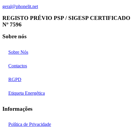
geral@phonelit.net
Facebook
Instagram
Linkedin
Whatsapp
REGISTO PRÉVIO PSP / SIGESP CERTIFICADO
Nº 7596
Sobre nós
Sobre Nós
Contactos
RGPD
Etiqueta Energética
Informações
Política de Privacidade