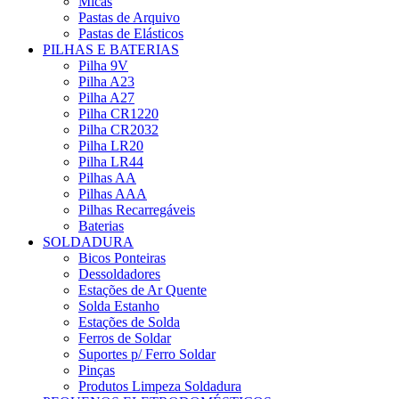
Micas
Pastas de Arquivo
Pastas de Elásticos
PILHAS E BATERIAS
Pilha 9V
Pilha A23
Pilha A27
Pilha CR1220
Pilha CR2032
Pilha LR20
Pilha LR44
Pilhas AA
Pilhas AAA
Pilhas Recarregáveis
Baterias
SOLDADURA
Bicos Ponteiras
Dessoldadores
Estações de Ar Quente
Solda Estanho
Estações de Solda
Ferros de Soldar
Suportes p/ Ferro Soldar
Pinças
Produtos Limpeza Soldadura