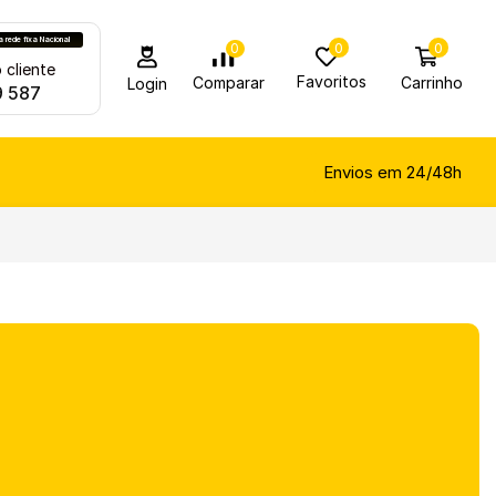
rede fixa Nacional
0
0
0
 cliente
Favoritos
Carrinho
Comparar
Login
9 587
Envios em 24/48h