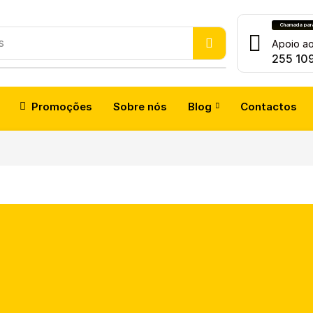
Chamada para 
s
Apoio ao
255 10
Promoções
Sobre nós
Blog
Contactos