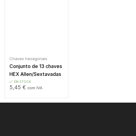
Chaves hexagonais
Conjunto de 13 chaves
HEX Allen/Sextavadas
180mm com ponta
EM STOCK
5,45
€
com IVA
esférica