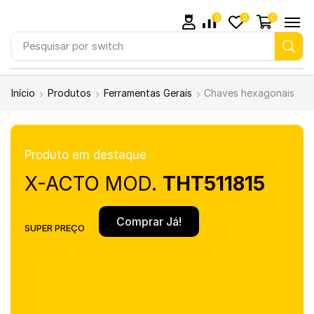
0
0
0
Pesquisar por
switch
Início
Produtos
Ferramentas Gerais
Chaves hexagonais
Produto em destaque
X-ACTO MOD.
THT511815
Comprar Já!
SUPER PREÇO