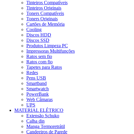
Tinteiros Compatíveis
Tinteiros Originais
Toners Compatíveis
Toners Originais
Cartões de Memória
Cooling
Discos HDD
Discos SSD
Produtos Limpeza PC
Impressoras Multifunções
Ratos sem fio
Ratos com fio
Tapetes para Ratos
Redes
Pens USB
Smartband
Smartwatch
PowerBank
Web Câmaras
UPS
MATERIAL ELÉTRICO
Extensão Schuko
Calha din
Manga Termoretrátil
Candeeiros de Parede