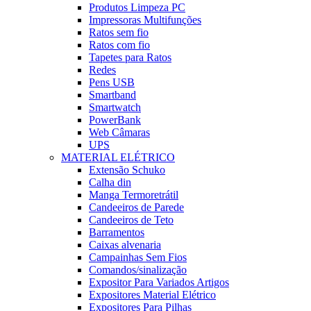
Produtos Limpeza PC
Impressoras Multifunções
Ratos sem fio
Ratos com fio
Tapetes para Ratos
Redes
Pens USB
Smartband
Smartwatch
PowerBank
Web Câmaras
UPS
MATERIAL ELÉTRICO
Extensão Schuko
Calha din
Manga Termoretrátil
Candeeiros de Parede
Candeeiros de Teto
Barramentos
Caixas alvenaria
Campainhas Sem Fios
Comandos/sinalização
Expositor Para Variados Artigos
Expositores Material Elétrico
Expositores Para Pilhas