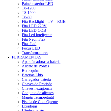
Painel exterior LED
T8-1200
T8-1500
T8-60
Fita Backlight – TV – RGB
Fita LED 220V
Fita LED COB
Fita Led Inteligente
Fita Neon Flex
Fitas Led
Focus LED
Transformadores
FERRAMENTAS
Aparafusadoras a bateria
Alicate de Pontas
Berbequim
Baterias Lítio
Carregador bateria
Chaves de Precisão
Chaves hexagonais
Conjunto de alicates
Manga Termoretrátil
Pistola de Cola Quente
Lixadoras
Lâminas x-ato