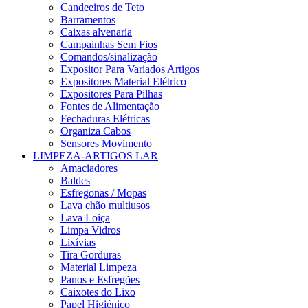
Candeeiros de Teto
Barramentos
Caixas alvenaria
Campainhas Sem Fios
Comandos/sinalização
Expositor Para Variados Artigos
Expositores Material Elétrico
Expositores Para Pilhas
Fontes de Alimentação
Fechaduras Elétricas
Organiza Cabos
Sensores Movimento
LIMPEZA-ARTIGOS LAR
Amaciadores
Baldes
Esfregonas / Mopas
Lava chão multiusos
Lava Loiça
Limpa Vidros
Lixívias
Tira Gorduras
Material Limpeza
Panos e Esfregões
Caixotes do Lixo
Papel Higiénico