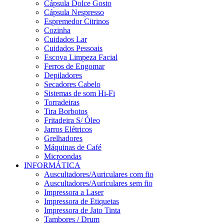
Cápsula Dolce Gosto
Cápsula Nespresso
Espremedor Citrinos
Cozinha
Cuidados Lar
Cuidados Pessoais
Escova Limpeza Facial
Ferros de Engomar
Depiladores
Secadores Cabelo
Sistemas de som Hi-Fi
Torradeiras
Tira Borbotos
Fritadeira S/ Óleo
Jarros Elétricos
Grelhadores
Máquinas de Café
Microondas
INFORMÁTICA
Auscultadores/Auriculares com fio
Auscultadores/Auriculares sem fio
Impressora a Laser
Impressora de Etiquetas
Impressora de Jato Tinta
Tambores / Drum