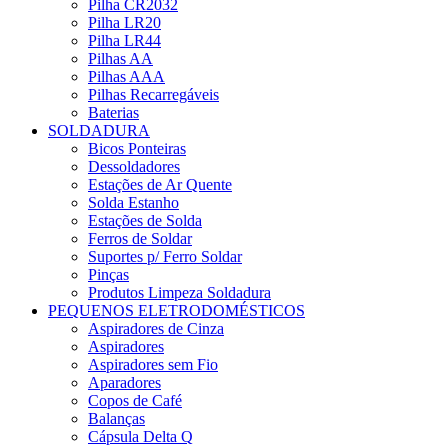
Pilha CR2032
Pilha LR20
Pilha LR44
Pilhas AA
Pilhas AAA
Pilhas Recarregáveis
Baterias
SOLDADURA
Bicos Ponteiras
Dessoldadores
Estações de Ar Quente
Solda Estanho
Estações de Solda
Ferros de Soldar
Suportes p/ Ferro Soldar
Pinças
Produtos Limpeza Soldadura
PEQUENOS ELETRODOMÉSTICOS
Aspiradores de Cinza
Aspiradores
Aspiradores sem Fio
Aparadores
Copos de Café
Balanças
Cápsula Delta Q