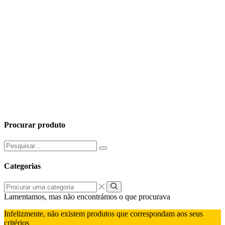
Procurar produto
Pesquisar
por:
Categorias
Procurar
uma
Lamentamos, mas não encontrámos o que procurava
categoria
Infelizmente, não existem produtos que correspondam aos seus
critérios