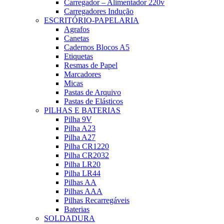
Carregador – Alimentador 220v
Carregadores Indução
ESCRITÓRIO-PAPELARIA
Agrafos
Canetas
Cadernos Blocos A5
Etiquetas
Resmas de Papel
Marcadores
Micas
Pastas de Arquivo
Pastas de Elásticos
PILHAS E BATERIAS
Pilha 9V
Pilha A23
Pilha A27
Pilha CR1220
Pilha CR2032
Pilha LR20
Pilha LR44
Pilhas AA
Pilhas AAA
Pilhas Recarregáveis
Baterias
SOLDADURA