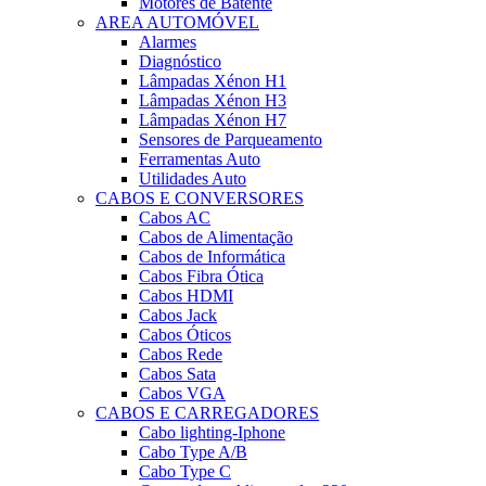
Motores de Batente
AREA AUTOMÓVEL
Alarmes
Diagnóstico
Lâmpadas Xénon H1
Lâmpadas Xénon H3
Lâmpadas Xénon H7
Sensores de Parqueamento
Ferramentas Auto
Utilidades Auto
CABOS E CONVERSORES
Cabos AC
Cabos de Alimentação
Cabos de Informática
Cabos Fibra Ótica
Cabos HDMI
Cabos Jack
Cabos Óticos
Cabos Rede
Cabos Sata
Cabos VGA
CABOS E CARREGADORES
Cabo lighting-Iphone
Cabo Type A/B
Cabo Type C