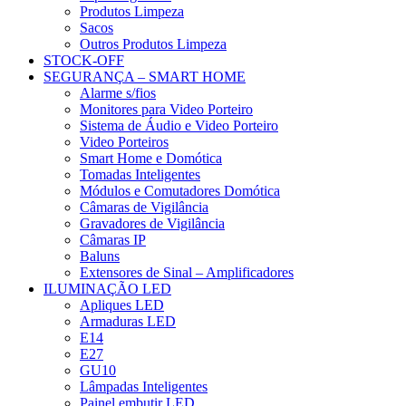
Produtos Limpeza
Sacos
Outros Produtos Limpeza
STOCK-OFF
SEGURANÇA – SMART HOME
Alarme s/fios
Monitores para Video Porteiro
Sistema de Áudio e Video Porteiro
Video Porteiros
Smart Home e Domótica
Tomadas Inteligentes
Módulos e Comutadores Domótica
Câmaras de Vigilância
Gravadores de Vigilância
Câmaras IP
Baluns
Extensores de Sinal – Amplificadores
ILUMINAÇÃO LED
Apliques LED
Armaduras LED
E14
E27
GU10
Lâmpadas Inteligentes
Painel embutir LED