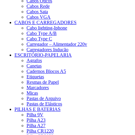
Cabos Óticos
Cabos Rede
Cabos Sata
Cabos VGA
CABOS E CARREGADORES
Cabo lighting-Iphone
Cabo Type A/B
Cabo Type C
Carregador – Alimentador 220v
Carregadores Indução
ESCRITÓRIO-PAPELARIA
Agrafos
Canetas
Cadernos Blocos A5
Etiquetas
Resmas de Papel
Marcadores
Micas
Pastas de Arquivo
Pastas de Elásticos
PILHAS E BATERIAS
Pilha 9V
Pilha A23
Pilha A27
Pilha CR1220