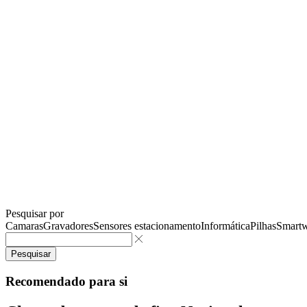
Pesquisar por
Camaras
Gravadores
Sensores estacionamento
Informática
Pilhas
Smartw
Pesquisar
Recomendado para si