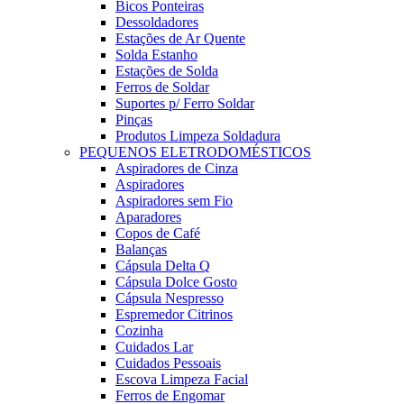
Bicos Ponteiras
Dessoldadores
Estações de Ar Quente
Solda Estanho
Estações de Solda
Ferros de Soldar
Suportes p/ Ferro Soldar
Pinças
Produtos Limpeza Soldadura
PEQUENOS ELETRODOMÉSTICOS
Aspiradores de Cinza
Aspiradores
Aspiradores sem Fio
Aparadores
Copos de Café
Balanças
Cápsula Delta Q
Cápsula Dolce Gosto
Cápsula Nespresso
Espremedor Citrinos
Cozinha
Cuidados Lar
Cuidados Pessoais
Escova Limpeza Facial
Ferros de Engomar