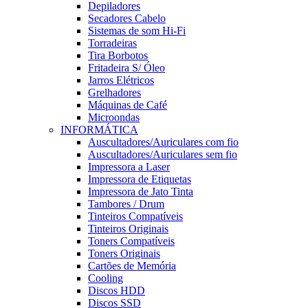
Depiladores
Secadores Cabelo
Sistemas de som Hi-Fi
Torradeiras
Tira Borbotos
Fritadeira S/ Óleo
Jarros Elétricos
Grelhadores
Máquinas de Café
Microondas
INFORMÁTICA
Auscultadores/Auriculares com fio
Auscultadores/Auriculares sem fio
Impressora a Laser
Impressora de Etiquetas
Impressora de Jato Tinta
Tambores / Drum
Tinteiros Compatíveis
Tinteiros Originais
Toners Compatíveis
Toners Originais
Cartões de Memória
Cooling
Discos HDD
Discos SSD