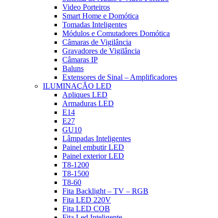
Video Porteiros
Smart Home e Domótica
Tomadas Inteligentes
Módulos e Comutadores Domótica
Câmaras de Vigilância
Gravadores de Vigilância
Câmaras IP
Baluns
Extensores de Sinal – Amplificadores
ILUMINAÇÃO LED
Apliques LED
Armaduras LED
E14
E27
GU10
Lâmpadas Inteligentes
Painel embutir LED
Painel exterior LED
T8-1200
T8-1500
T8-60
Fita Backlight – TV – RGB
Fita LED 220V
Fita LED COB
Fita Led Inteligente