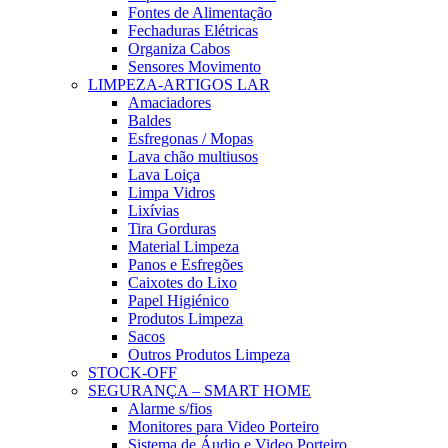
Fontes de Alimentação
Fechaduras Elétricas
Organiza Cabos
Sensores Movimento
LIMPEZA-ARTIGOS LAR
Amaciadores
Baldes
Esfregonas / Mopas
Lava chão multiusos
Lava Loiça
Limpa Vidros
Lixívias
Tira Gorduras
Material Limpeza
Panos e Esfregões
Caixotes do Lixo
Papel Higiénico
Produtos Limpeza
Sacos
Outros Produtos Limpeza
STOCK-OFF
SEGURANÇA – SMART HOME
Alarme s/fios
Monitores para Video Porteiro
Sistema de Áudio e Video Porteiro