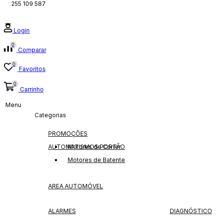
255 109 587
Login
0
Comparar
0
Favoritos
0
Carrinho
Menu
Categorias
PROMOÇÕES
AUTOMATISMOS PORTÃO
Motores de Correr
Motores de Batente
AREA AUTOMÓVEL
ALARMES
DIAGNÓSTICO