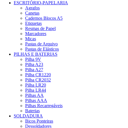
ESCRITÓRIO-PAPELARIA
Agrafos
Canetas
Cadernos Blocos A5
Etiquetas
Resmas de Papel
Marcadores
Micas
Pastas de Arquivo
Pastas de Elásticos
PILHAS E BATERIAS
Pilha 9V
Pilha A23
Pilha A27
Pilha CR1220
Pilha CR2032
Pilha LR20
Pilha LR44
Pilhas AA
Pilhas AAA
Pilhas Recarregáveis
Baterias
SOLDADURA
Bicos Ponteiras
Dessoldadores