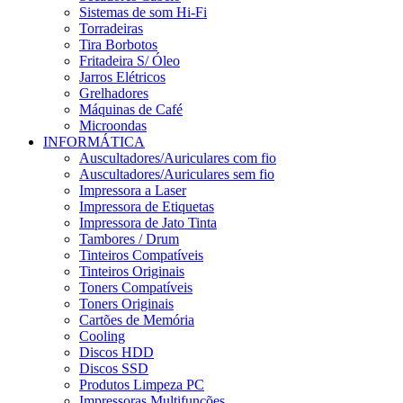
Sistemas de som Hi-Fi
Torradeiras
Tira Borbotos
Fritadeira S/ Óleo
Jarros Elétricos
Grelhadores
Máquinas de Café
Microondas
INFORMÁTICA
Auscultadores/Auriculares com fio
Auscultadores/Auriculares sem fio
Impressora a Laser
Impressora de Etiquetas
Impressora de Jato Tinta
Tambores / Drum
Tinteiros Compatíveis
Tinteiros Originais
Toners Compatíveis
Toners Originais
Cartões de Memória
Cooling
Discos HDD
Discos SSD
Produtos Limpeza PC
Impressoras Multifunções