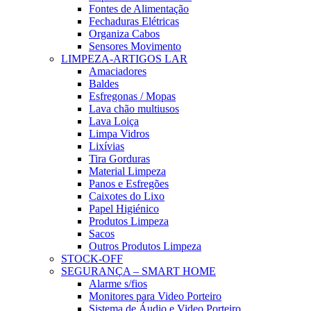
Fontes de Alimentação
Fechaduras Elétricas
Organiza Cabos
Sensores Movimento
LIMPEZA-ARTIGOS LAR
Amaciadores
Baldes
Esfregonas / Mopas
Lava chão multiusos
Lava Loiça
Limpa Vidros
Lixívias
Tira Gorduras
Material Limpeza
Panos e Esfregões
Caixotes do Lixo
Papel Higiénico
Produtos Limpeza
Sacos
Outros Produtos Limpeza
STOCK-OFF
SEGURANÇA – SMART HOME
Alarme s/fios
Monitores para Video Porteiro
Sistema de Áudio e Video Porteiro