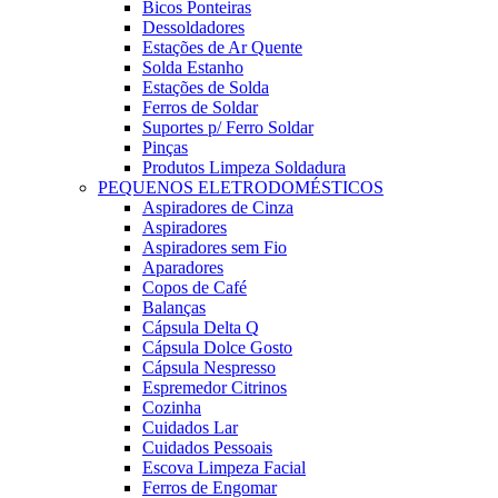
Bicos Ponteiras
Dessoldadores
Estações de Ar Quente
Solda Estanho
Estações de Solda
Ferros de Soldar
Suportes p/ Ferro Soldar
Pinças
Produtos Limpeza Soldadura
PEQUENOS ELETRODOMÉSTICOS
Aspiradores de Cinza
Aspiradores
Aspiradores sem Fio
Aparadores
Copos de Café
Balanças
Cápsula Delta Q
Cápsula Dolce Gosto
Cápsula Nespresso
Espremedor Citrinos
Cozinha
Cuidados Lar
Cuidados Pessoais
Escova Limpeza Facial
Ferros de Engomar