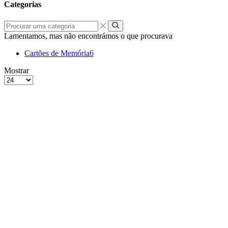
Categorias
Procurar
uma
Lamentamos, mas não encontrámos o que procurava
categoria
Cartões de Memória
6
grelha
Lista
Mostrar
de
Produtos
4
por
colunas
Página