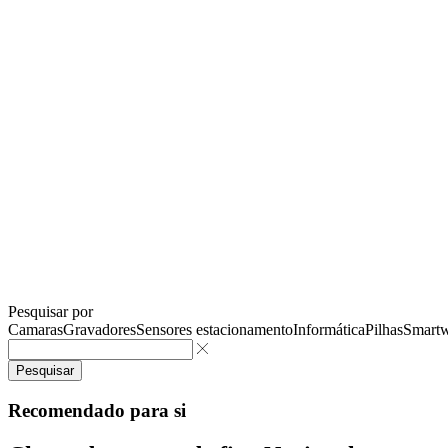
Pesquisar por
Camaras
Gravadores
Sensores estacionamento
Informática
Pilhas
Smartw
Pesquisar
Recomendado para si