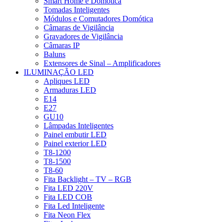
Smart Home e Domótica
Tomadas Inteligentes
Módulos e Comutadores Domótica
Câmaras de Vigilância
Gravadores de Vigilância
Câmaras IP
Baluns
Extensores de Sinal – Amplificadores
ILUMINAÇÃO LED
Apliques LED
Armaduras LED
E14
E27
GU10
Lâmpadas Inteligentes
Painel embutir LED
Painel exterior LED
T8-1200
T8-1500
T8-60
Fita Backlight – TV – RGB
Fita LED 220V
Fita LED COB
Fita Led Inteligente
Fita Neon Flex