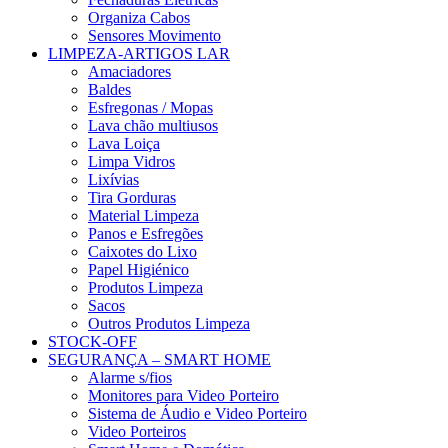
Organiza Cabos
Sensores Movimento
LIMPEZA-ARTIGOS LAR
Amaciadores
Baldes
Esfregonas / Mopas
Lava chão multiusos
Lava Loiça
Limpa Vidros
Lixívias
Tira Gorduras
Material Limpeza
Panos e Esfregões
Caixotes do Lixo
Papel Higiénico
Produtos Limpeza
Sacos
Outros Produtos Limpeza
STOCK-OFF
SEGURANÇA – SMART HOME
Alarme s/fios
Monitores para Video Porteiro
Sistema de Áudio e Video Porteiro
Video Porteiros