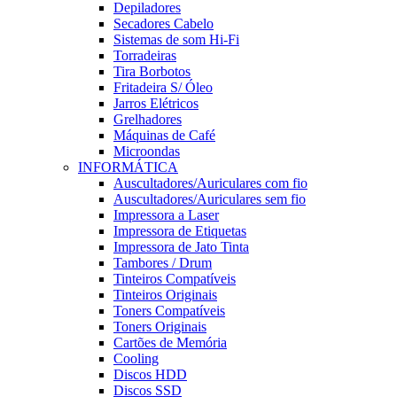
Depiladores
Secadores Cabelo
Sistemas de som Hi-Fi
Torradeiras
Tira Borbotos
Fritadeira S/ Óleo
Jarros Elétricos
Grelhadores
Máquinas de Café
Microondas
INFORMÁTICA
Auscultadores/Auriculares com fio
Auscultadores/Auriculares sem fio
Impressora a Laser
Impressora de Etiquetas
Impressora de Jato Tinta
Tambores / Drum
Tinteiros Compatíveis
Tinteiros Originais
Toners Compatíveis
Toners Originais
Cartões de Memória
Cooling
Discos HDD
Discos SSD