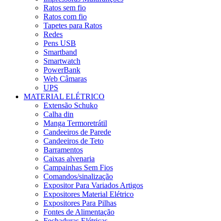
Ratos sem fio
Ratos com fio
Tapetes para Ratos
Redes
Pens USB
Smartband
Smartwatch
PowerBank
Web Câmaras
UPS
MATERIAL ELÉTRICO
Extensão Schuko
Calha din
Manga Termoretrátil
Candeeiros de Parede
Candeeiros de Teto
Barramentos
Caixas alvenaria
Campainhas Sem Fios
Comandos/sinalização
Expositor Para Variados Artigos
Expositores Material Elétrico
Expositores Para Pilhas
Fontes de Alimentação
Fechaduras Elétricas