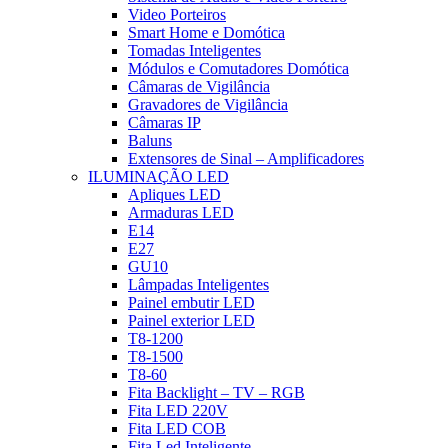
Video Porteiros
Smart Home e Domótica
Tomadas Inteligentes
Módulos e Comutadores Domótica
Câmaras de Vigilância
Gravadores de Vigilância
Câmaras IP
Baluns
Extensores de Sinal – Amplificadores
ILUMINAÇÃO LED
Apliques LED
Armaduras LED
E14
E27
GU10
Lâmpadas Inteligentes
Painel embutir LED
Painel exterior LED
T8-1200
T8-1500
T8-60
Fita Backlight – TV – RGB
Fita LED 220V
Fita LED COB
Fita Led Inteligente