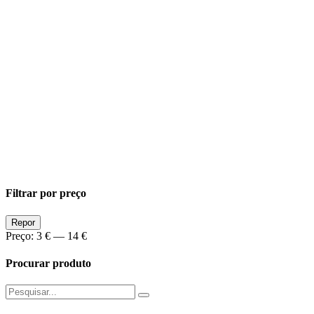
Filtrar por preço
Preço
Preço
Repor
Min
Max
Preço:
3 €
—
14 €
Procurar produto
Pesquisar
por: