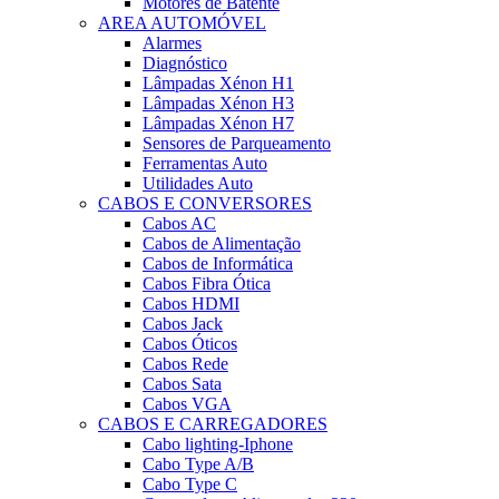
Motores de Batente
AREA AUTOMÓVEL
Alarmes
Diagnóstico
Lâmpadas Xénon H1
Lâmpadas Xénon H3
Lâmpadas Xénon H7
Sensores de Parqueamento
Ferramentas Auto
Utilidades Auto
CABOS E CONVERSORES
Cabos AC
Cabos de Alimentação
Cabos de Informática
Cabos Fibra Ótica
Cabos HDMI
Cabos Jack
Cabos Óticos
Cabos Rede
Cabos Sata
Cabos VGA
CABOS E CARREGADORES
Cabo lighting-Iphone
Cabo Type A/B
Cabo Type C