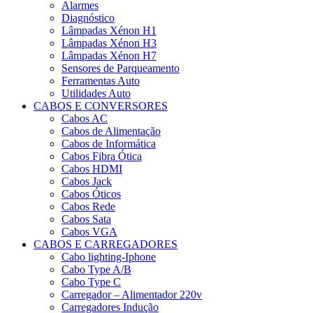
Alarmes
Diagnóstico
Lâmpadas Xénon H1
Lâmpadas Xénon H3
Lâmpadas Xénon H7
Sensores de Parqueamento
Ferramentas Auto
Utilidades Auto
CABOS E CONVERSORES
Cabos AC
Cabos de Alimentação
Cabos de Informática
Cabos Fibra Ótica
Cabos HDMI
Cabos Jack
Cabos Óticos
Cabos Rede
Cabos Sata
Cabos VGA
CABOS E CARREGADORES
Cabo lighting-Iphone
Cabo Type A/B
Cabo Type C
Carregador – Alimentador 220v
Carregadores Indução