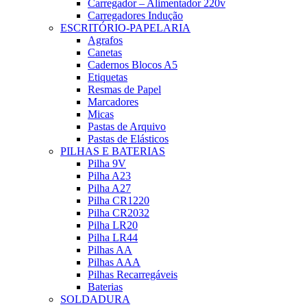
Carregador – Alimentador 220v
Carregadores Indução
ESCRITÓRIO-PAPELARIA
Agrafos
Canetas
Cadernos Blocos A5
Etiquetas
Resmas de Papel
Marcadores
Micas
Pastas de Arquivo
Pastas de Elásticos
PILHAS E BATERIAS
Pilha 9V
Pilha A23
Pilha A27
Pilha CR1220
Pilha CR2032
Pilha LR20
Pilha LR44
Pilhas AA
Pilhas AAA
Pilhas Recarregáveis
Baterias
SOLDADURA