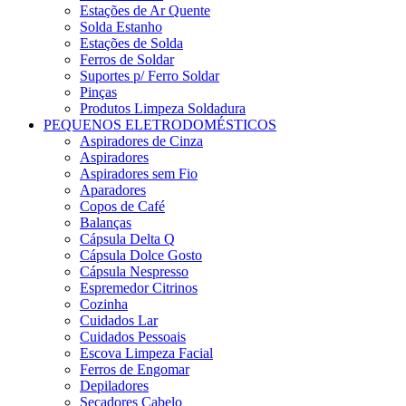
Estações de Ar Quente
Solda Estanho
Estações de Solda
Ferros de Soldar
Suportes p/ Ferro Soldar
Pinças
Produtos Limpeza Soldadura
PEQUENOS ELETRODOMÉSTICOS
Aspiradores de Cinza
Aspiradores
Aspiradores sem Fio
Aparadores
Copos de Café
Balanças
Cápsula Delta Q
Cápsula Dolce Gosto
Cápsula Nespresso
Espremedor Citrinos
Cozinha
Cuidados Lar
Cuidados Pessoais
Escova Limpeza Facial
Ferros de Engomar
Depiladores
Secadores Cabelo