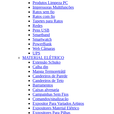
Produtos Limpeza PC
Impressoras Multifunções
Ratos sem fio
Ratos com fio
Tapetes para Ratos
Redes
Pens USB
Smartband
Smartwatch
PowerBank
Web Câmaras
UPS
MATERIAL ELÉTRICO
Extensão Schuko
Calha din
Manga Termoretrátil
Candeeiros de Parede
Candeeiros de Teto
Barramentos
Caixas alvenaria
Campainhas Sem Fios
Comandos/sinalização
Expositor Para Variados Artigos
Expositores Material Elétrico
Expositores Para Pilhas