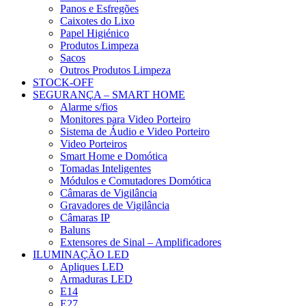
Panos e Esfregões
Caixotes do Lixo
Papel Higiénico
Produtos Limpeza
Sacos
Outros Produtos Limpeza
STOCK-OFF
SEGURANÇA – SMART HOME
Alarme s/fios
Monitores para Video Porteiro
Sistema de Áudio e Video Porteiro
Video Porteiros
Smart Home e Domótica
Tomadas Inteligentes
Módulos e Comutadores Domótica
Câmaras de Vigilância
Gravadores de Vigilância
Câmaras IP
Baluns
Extensores de Sinal – Amplificadores
ILUMINAÇÃO LED
Apliques LED
Armaduras LED
E14
E27