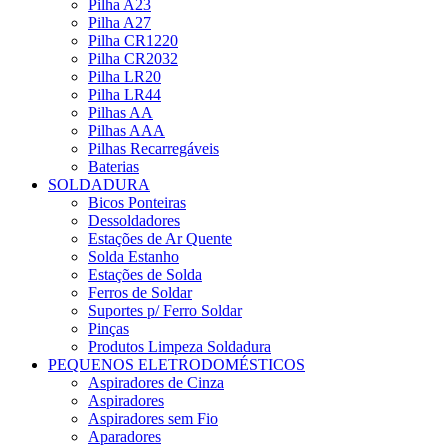
Pilha A23
Pilha A27
Pilha CR1220
Pilha CR2032
Pilha LR20
Pilha LR44
Pilhas AA
Pilhas AAA
Pilhas Recarregáveis
Baterias
SOLDADURA
Bicos Ponteiras
Dessoldadores
Estações de Ar Quente
Solda Estanho
Estações de Solda
Ferros de Soldar
Suportes p/ Ferro Soldar
Pinças
Produtos Limpeza Soldadura
PEQUENOS ELETRODOMÉSTICOS
Aspiradores de Cinza
Aspiradores
Aspiradores sem Fio
Aparadores