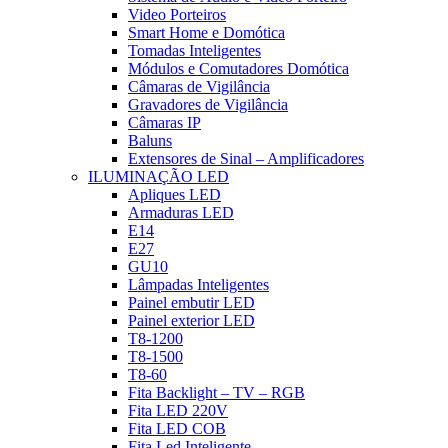
Video Porteiros
Smart Home e Domótica
Tomadas Inteligentes
Módulos e Comutadores Domótica
Câmaras de Vigilância
Gravadores de Vigilância
Câmaras IP
Baluns
Extensores de Sinal – Amplificadores
ILUMINAÇÃO LED
Apliques LED
Armaduras LED
E14
E27
GU10
Lâmpadas Inteligentes
Painel embutir LED
Painel exterior LED
T8-1200
T8-1500
T8-60
Fita Backlight – TV – RGB
Fita LED 220V
Fita LED COB
Fita Led Inteligente