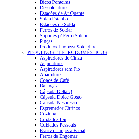
Bicos Ponteiras
Dessoldadores
Estações de Ar Quente
Solda Estanho
Estações de Solda
Ferros de Soldar
Suportes p/ Ferro Soldar
Pinças
Produtos Limpeza Soldadura
PEQUENOS ELETRODOMÉSTICOS
Aspiradores de Cinza
Aspiradores
Aspiradores sem Fio
Aparadores
Copos de Café
Balanças
Cápsula Delta Q
Cápsula Dolce Gosto
Cápsula Nespresso
Espremedor Citrinos
Cozinha
Cuidados Lar
Cuidados Pessoais
Escova Limpeza Facial
Ferros de Engomar