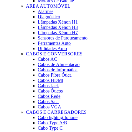
Motores de Batente
AREA AUTOMÓVEL
Alarmes
Diagnóstico
Lâmpadas Xénon H1
Lâmpadas Xénon H3
Lâmpadas Xénon H7
Sensores de Parqueamento
Ferramentas Auto
Utilidades Auto
CABOS E CONVERSORES
Cabos AC
Cabos de Alimentação
Cabos de Informática
Cabos Fibra Ótica
Cabos HDMI
Cabos Jack
Cabos Óticos
Cabos Rede
Cabos Sata
Cabos VGA
CABOS E CARREGADORES
Cabo lighting-Iphone
Cabo Type A/B
Cabo Type C