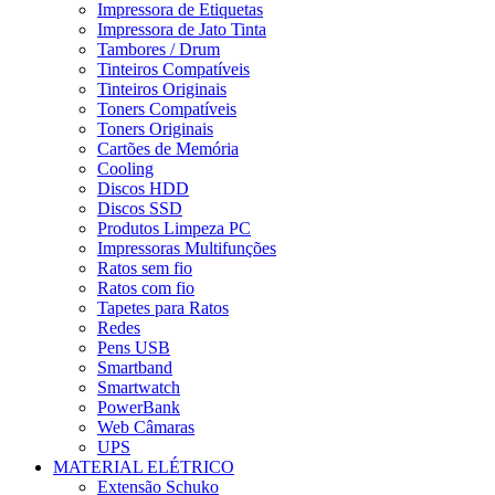
Impressora de Etiquetas
Impressora de Jato Tinta
Tambores / Drum
Tinteiros Compatíveis
Tinteiros Originais
Toners Compatíveis
Toners Originais
Cartões de Memória
Cooling
Discos HDD
Discos SSD
Produtos Limpeza PC
Impressoras Multifunções
Ratos sem fio
Ratos com fio
Tapetes para Ratos
Redes
Pens USB
Smartband
Smartwatch
PowerBank
Web Câmaras
UPS
MATERIAL ELÉTRICO
Extensão Schuko