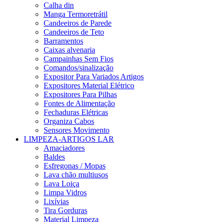
Calha din
Manga Termoretrátil
Candeeiros de Parede
Candeeiros de Teto
Barramentos
Caixas alvenaria
Campainhas Sem Fios
Comandos/sinalização
Expositor Para Variados Artigos
Expositores Material Elétrico
Expositores Para Pilhas
Fontes de Alimentação
Fechaduras Elétricas
Organiza Cabos
Sensores Movimento
LIMPEZA-ARTIGOS LAR
Amaciadores
Baldes
Esfregonas / Mopas
Lava chão multiusos
Lava Loiça
Limpa Vidros
Lixívias
Tira Gorduras
Material Limpeza