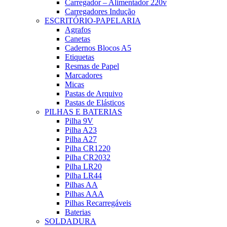
Carregador – Alimentador 220v
Carregadores Indução
ESCRITÓRIO-PAPELARIA
Agrafos
Canetas
Cadernos Blocos A5
Etiquetas
Resmas de Papel
Marcadores
Micas
Pastas de Arquivo
Pastas de Elásticos
PILHAS E BATERIAS
Pilha 9V
Pilha A23
Pilha A27
Pilha CR1220
Pilha CR2032
Pilha LR20
Pilha LR44
Pilhas AA
Pilhas AAA
Pilhas Recarregáveis
Baterias
SOLDADURA