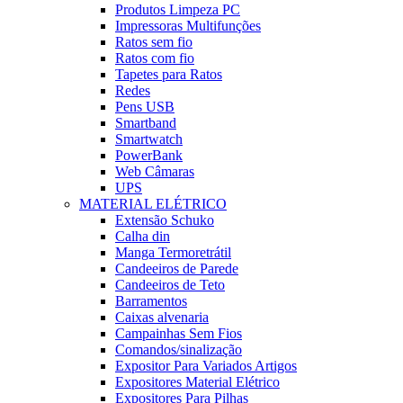
Produtos Limpeza PC
Impressoras Multifunções
Ratos sem fio
Ratos com fio
Tapetes para Ratos
Redes
Pens USB
Smartband
Smartwatch
PowerBank
Web Câmaras
UPS
MATERIAL ELÉTRICO
Extensão Schuko
Calha din
Manga Termoretrátil
Candeeiros de Parede
Candeeiros de Teto
Barramentos
Caixas alvenaria
Campainhas Sem Fios
Comandos/sinalização
Expositor Para Variados Artigos
Expositores Material Elétrico
Expositores Para Pilhas