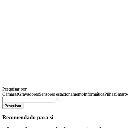
Pesquisar por
Camaras
Gravadores
Sensores estacionamento
Informática
Pilhas
Smartw
Pesquisar
Recomendado para si