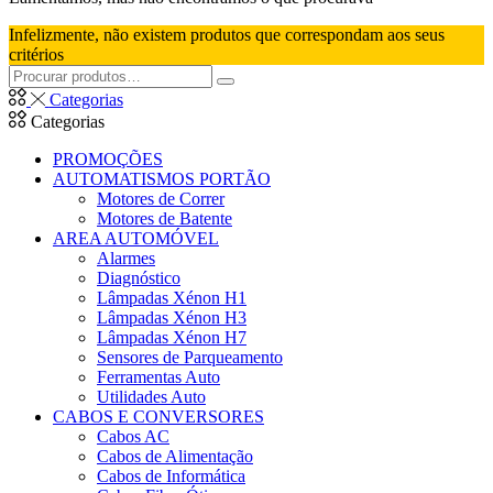
categoria
Infelizmente, não existem produtos que correspondam aos seus
critérios
Pesquisar
Pesquisar
por:
Categorias
Categorias
PROMOÇÕES
AUTOMATISMOS PORTÃO
Motores de Correr
Motores de Batente
AREA AUTOMÓVEL
Alarmes
Diagnóstico
Lâmpadas Xénon H1
Lâmpadas Xénon H3
Lâmpadas Xénon H7
Sensores de Parqueamento
Ferramentas Auto
Utilidades Auto
CABOS E CONVERSORES
Cabos AC
Cabos de Alimentação
Cabos de Informática