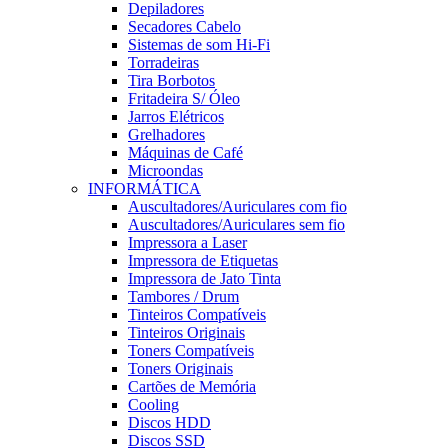
Depiladores
Secadores Cabelo
Sistemas de som Hi-Fi
Torradeiras
Tira Borbotos
Fritadeira S/ Óleo
Jarros Elétricos
Grelhadores
Máquinas de Café
Microondas
INFORMÁTICA
Auscultadores/Auriculares com fio
Auscultadores/Auriculares sem fio
Impressora a Laser
Impressora de Etiquetas
Impressora de Jato Tinta
Tambores / Drum
Tinteiros Compatíveis
Tinteiros Originais
Toners Compatíveis
Toners Originais
Cartões de Memória
Cooling
Discos HDD
Discos SSD