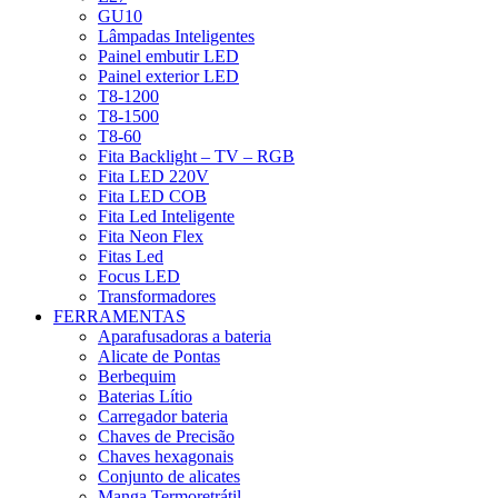
GU10
Lâmpadas Inteligentes
Painel embutir LED
Painel exterior LED
T8-1200
T8-1500
T8-60
Fita Backlight – TV – RGB
Fita LED 220V
Fita LED COB
Fita Led Inteligente
Fita Neon Flex
Fitas Led
Focus LED
Transformadores
FERRAMENTAS
Aparafusadoras a bateria
Alicate de Pontas
Berbequim
Baterias Lítio
Carregador bateria
Chaves de Precisão
Chaves hexagonais
Conjunto de alicates
Manga Termoretrátil