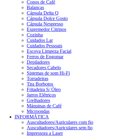
Copos de Café
Balanças
Cápsula Delta Q
Cápsula Dolce Gosto
Cápsula Nespresso
Espremedor Citrinos
Cozinha
Cuidados Lar
Cuidados Pessoais
Escova Limpeza Facial
Ferros de Engomar
Depiladores
Secadores Cabelo
Sistemas de som Hi-Fi
Torradeiras
Tira Borbotos
Fritadeira S/ Óleo
Jarros Elétricos
Grelhadores
Máquinas de Café
Microondas
INFORMÁTICA
Auscultadores/Auriculares com fio
Auscultadores/Auriculares sem fio
Impressora a Laser