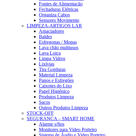
Fontes de Alimentação
Fechaduras Elétricas
Organiza Cabos
Sensores Movimento
LIMPEZA-ARTIGOS LAR
Amaciadores
Baldes
Esfregonas / Mopas
Lava chão multiusos
Lava Loiça
Limpa Vidros
Lixívias
Tira Gorduras
Material Limpeza
Panos e Esfregões
Caixotes do Lixo
Papel Higiénico
Produtos Limpeza
Sacos
Outros Produtos Limpeza
STOCK-OFF
SEGURANÇA – SMART HOME
Alarme s/fios
Monitores para Video Porteiro
Sistema de Áudio e Video Porteiro