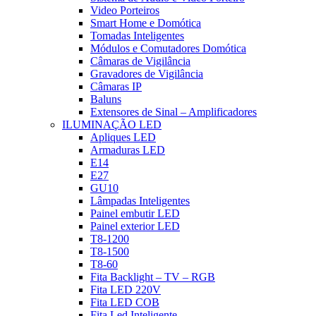
Video Porteiros
Smart Home e Domótica
Tomadas Inteligentes
Módulos e Comutadores Domótica
Câmaras de Vigilância
Gravadores de Vigilância
Câmaras IP
Baluns
Extensores de Sinal – Amplificadores
ILUMINAÇÃO LED
Apliques LED
Armaduras LED
E14
E27
GU10
Lâmpadas Inteligentes
Painel embutir LED
Painel exterior LED
T8-1200
T8-1500
T8-60
Fita Backlight – TV – RGB
Fita LED 220V
Fita LED COB
Fita Led Inteligente