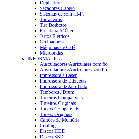
Depiladores
Secadores Cabelo
Sistemas de som Hi-Fi
Torradeiras
Tira Borbotos
Fritadeira S/ Óleo
Jarros Elétricos
Grelhadores
Máquinas de Café
Microondas
INFORMÁTICA
Auscultadores/Auriculares com fio
Auscultadores/Auriculares sem fio
Impressora a Laser
Impressora de Etiquetas
Impressora de Jato Tinta
Tambores / Drum
Tinteiros Compatíveis
Tinteiros Originais
Toners Compatíveis
Toners Originais
Cartões de Memória
Cooling
Discos HDD
Discos SSD