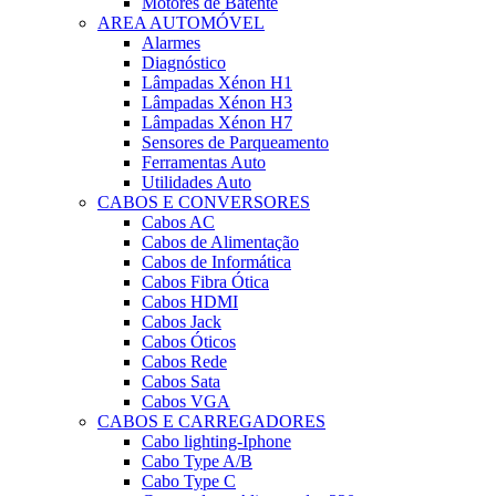
Motores de Batente
AREA AUTOMÓVEL
Alarmes
Diagnóstico
Lâmpadas Xénon H1
Lâmpadas Xénon H3
Lâmpadas Xénon H7
Sensores de Parqueamento
Ferramentas Auto
Utilidades Auto
CABOS E CONVERSORES
Cabos AC
Cabos de Alimentação
Cabos de Informática
Cabos Fibra Ótica
Cabos HDMI
Cabos Jack
Cabos Óticos
Cabos Rede
Cabos Sata
Cabos VGA
CABOS E CARREGADORES
Cabo lighting-Iphone
Cabo Type A/B
Cabo Type C