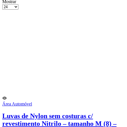
grelha
Lista
Mostrar
de
Produtos
4
por
colunas
Página
Área Automóvel
Luvas de Nylon sem costuras c/
revestimento Nitrilo – tamanho M (8) –