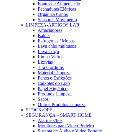
Fontes de Alimentação
Fechaduras Elétricas
Organiza Cabos
Sensores Movimento
LIMPEZA-ARTIGOS LAR
Amaciadores
Baldes
Esfregonas / Mopas
Lava chão multiusos
Lava Loiça
Limpa Vidros
Lixívias
Tira Gorduras
Material Limpeza
Panos e Esfregões
Caixotes do Lixo
Papel Higiénico
Produtos Limpeza
Sacos
Outros Produtos Limpeza
STOCK-OFF
SEGURANÇA – SMART HOME
Alarme s/fios
Monitores para Video Porteiro
Sistema de Áudio e Video Porteiro