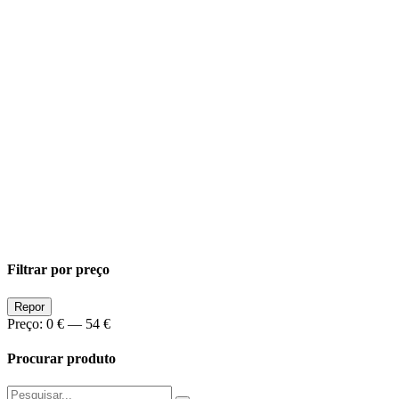
Filtrar por preço
Preço
Preço
Repor
Min
Max
Preço:
0 €
—
54 €
Procurar produto
Pesquisar