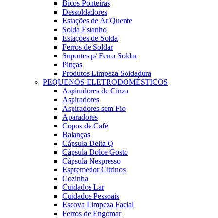
Bicos Ponteiras
Dessoldadores
Estações de Ar Quente
Solda Estanho
Estações de Solda
Ferros de Soldar
Suportes p/ Ferro Soldar
Pinças
Produtos Limpeza Soldadura
PEQUENOS ELETRODOMÉSTICOS
Aspiradores de Cinza
Aspiradores
Aspiradores sem Fio
Aparadores
Copos de Café
Balanças
Cápsula Delta Q
Cápsula Dolce Gosto
Cápsula Nespresso
Espremedor Citrinos
Cozinha
Cuidados Lar
Cuidados Pessoais
Escova Limpeza Facial
Ferros de Engomar