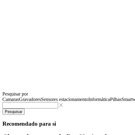
Pesquisar por
Camaras
Gravadores
Sensores estacionamento
Informática
Pilhas
Smartw
Pesquisar
Recomendado para si