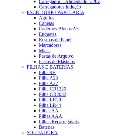
Carregador – Alimentador 220v
Carregadores Indução
ESCRITÓRIO-PAPELARIA
Agrafos
Canetas
Cadernos Blocos A5
Etiquetas
Resmas de Papel
Marcadores
Micas
Pastas de Arquivo
Pastas de Elásticos
PILHAS E BATERIAS
Pilha 9V
Pilha A23
Pilha A27
Pilha CR1220
Pilha CR2032
Pilha LR20
Pilha LR44
Pilhas AA
Pilhas AAA
Pilhas Recarregáveis
Baterias
SOLDADURA