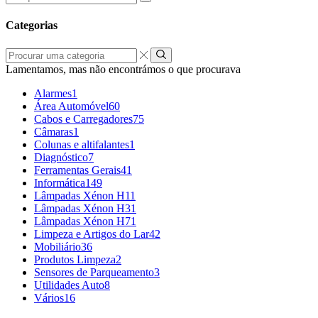
por:
Categorias
Procurar
uma
Lamentamos, mas não encontrámos o que procurava
categoria
Alarmes
1
Área Automóvel
60
Cabos e Carregadores
75
Câmaras
1
Colunas e altifalantes
1
Diagnóstico
7
Ferramentas Gerais
41
Informática
149
Lâmpadas Xénon H1
1
Lâmpadas Xénon H3
1
Lâmpadas Xénon H7
1
Limpeza e Artigos do Lar
42
Mobiliário
36
Produtos Limpeza
2
Sensores de Parqueamento
3
Utilidades Auto
8
Vários
16