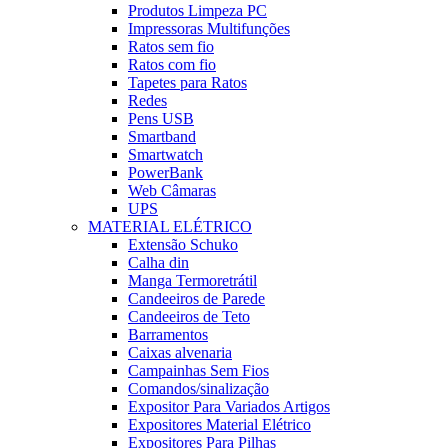
Produtos Limpeza PC
Impressoras Multifunções
Ratos sem fio
Ratos com fio
Tapetes para Ratos
Redes
Pens USB
Smartband
Smartwatch
PowerBank
Web Câmaras
UPS
MATERIAL ELÉTRICO
Extensão Schuko
Calha din
Manga Termoretrátil
Candeeiros de Parede
Candeeiros de Teto
Barramentos
Caixas alvenaria
Campainhas Sem Fios
Comandos/sinalização
Expositor Para Variados Artigos
Expositores Material Elétrico
Expositores Para Pilhas