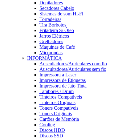
Depiladores
Secadores Cabelo
Sistemas de som Hi-Fi
Torradeiras
Tira Borbotos
Fritadeira S/ Óleo
Jarros Elétricos
Grelhadores
Máquinas de Café
Microondas
INFORMÁTICA
Auscultadores/Auriculares com fio
Auscultadores/Auriculares sem fio
Impressora a Laser
Impressora de Etiquetas
Impressora de Jato Tinta
Tambores / Drum
Tinteiros Compatíveis
Tinteiros Originais
Toners Compatíveis
Toners Originais
Cartões de Memória
Cooling
Discos HDD
Discos SSD