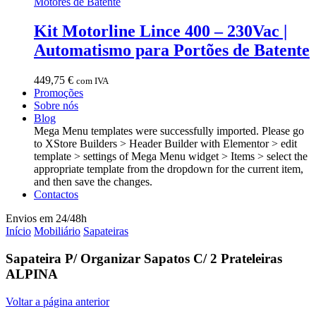
Motores de Batente
Kit Motorline Lince 400 – 230Vac |
Automatismo para Portões de Batente
449,75
€
com IVA
Promoções
Sobre nós
Blog
Mega Menu templates were successfully imported. Please go
to XStore Builders > Header Builder with Elementor > edit
template > settings of Mega Menu widget > Items > select the
appropriate template from the dropdown for the current item,
and then save the changes.
Contactos
Envios em 24/48h
Início
Mobiliário
Sapateiras
Sapateira P/ Organizar Sapatos C/ 2 Prateleiras
ALPINA
Voltar a página anterior