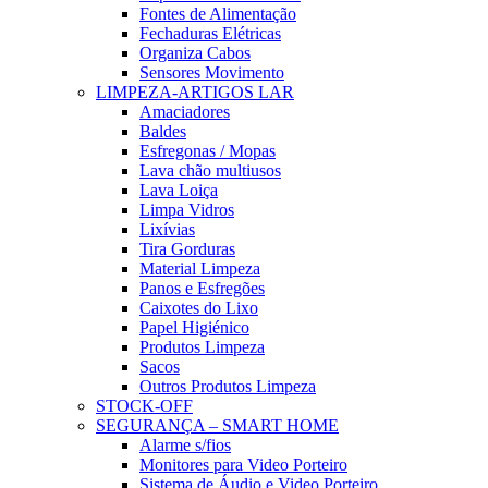
Fontes de Alimentação
Fechaduras Elétricas
Organiza Cabos
Sensores Movimento
LIMPEZA-ARTIGOS LAR
Amaciadores
Baldes
Esfregonas / Mopas
Lava chão multiusos
Lava Loiça
Limpa Vidros
Lixívias
Tira Gorduras
Material Limpeza
Panos e Esfregões
Caixotes do Lixo
Papel Higiénico
Produtos Limpeza
Sacos
Outros Produtos Limpeza
STOCK-OFF
SEGURANÇA – SMART HOME
Alarme s/fios
Monitores para Video Porteiro
Sistema de Áudio e Video Porteiro