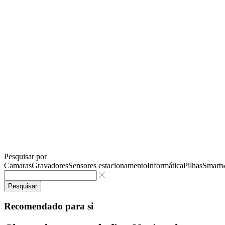
Pesquisar por
Camaras
Gravadores
Sensores estacionamento
Informática
Pilhas
Smartw
Pesquisar
Recomendado para si