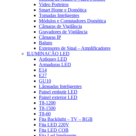
Video Porteiros
Smart Home e Domótica
Tomadas Inteligentes
Módulos e Comutadores Domótica
Câmaras de Vigilância
Gravadores de Vigilância
Câmaras IP
Baluns
Extensores de Sinal – Amplificadores
ILUMINAÇÃO LED
Apliques LED
Armaduras LED
E14
E27
GU10
Lâmpadas Inteligentes
Painel embutir LED
Painel exterior LED
T8-1200
T8-1500
T8-60
Fita Backlight – TV – RGB
Fita LED 220V
Fita LED COB
Fita Led Inteligente