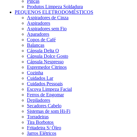
Pinças
Produtos Limpeza Soldadura
PEQUENOS ELETRODOMÉSTICOS
Aspiradores de Cinza
Aspiradores
Aspiradores sem Fio
Aparadores
Copos de Café
Balanças
Cápsula Delta Q
Cápsula Dolce Gosto
Cápsula Nespresso
Espremedor Citrinos
Cozinha
Cuidados Lar
Cuidados Pessoais
Escova Limpeza Facial
Ferros de Engomar
Depiladores
Secadores Cabelo
Sistemas de som Hi-Fi
Torradeiras
Tira Borbotos
Fritadeira S/ Óleo
Jarros Elétricos