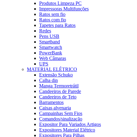
Produtos Limpeza PC
Impressoras Multifunções
Ratos sem fio
Ratos com fio
Tapetes para Ratos
Redes
Pens USB
Smartband
Smartwatch
PowerBank
Web Câmaras
UPS
MATERIAL ELÉTRICO
Extensão Schuko
Calha din
Manga Termoretrátil
Candeeiros de Parede
Candeeiros de Teto
Barramentos
Caixas alvenaria
Campainhas Sem Fios
Comandos/sinalização
Expositor Para Variados Artigos
Expositores Material Elétrico
Expositores Para Pilhas