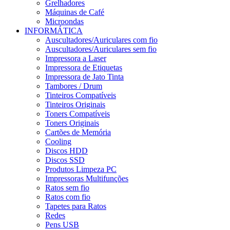
Grelhadores
Máquinas de Café
Microondas
INFORMÁTICA
Auscultadores/Auriculares com fio
Auscultadores/Auriculares sem fio
Impressora a Laser
Impressora de Etiquetas
Impressora de Jato Tinta
Tambores / Drum
Tinteiros Compatíveis
Tinteiros Originais
Toners Compatíveis
Toners Originais
Cartões de Memória
Cooling
Discos HDD
Discos SSD
Produtos Limpeza PC
Impressoras Multifunções
Ratos sem fio
Ratos com fio
Tapetes para Ratos
Redes
Pens USB