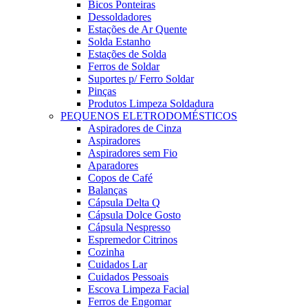
Bicos Ponteiras
Dessoldadores
Estações de Ar Quente
Solda Estanho
Estações de Solda
Ferros de Soldar
Suportes p/ Ferro Soldar
Pinças
Produtos Limpeza Soldadura
PEQUENOS ELETRODOMÉSTICOS
Aspiradores de Cinza
Aspiradores
Aspiradores sem Fio
Aparadores
Copos de Café
Balanças
Cápsula Delta Q
Cápsula Dolce Gosto
Cápsula Nespresso
Espremedor Citrinos
Cozinha
Cuidados Lar
Cuidados Pessoais
Escova Limpeza Facial
Ferros de Engomar