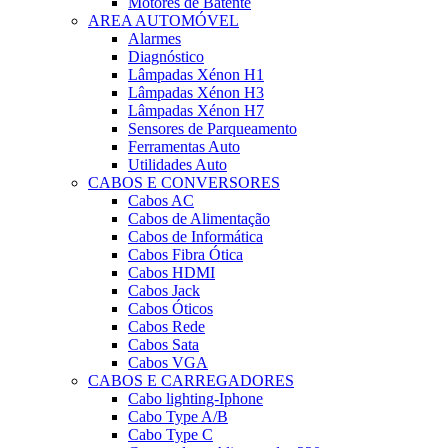
Motores de Batente
AREA AUTOMÓVEL
Alarmes
Diagnóstico
Lâmpadas Xénon H1
Lâmpadas Xénon H3
Lâmpadas Xénon H7
Sensores de Parqueamento
Ferramentas Auto
Utilidades Auto
CABOS E CONVERSORES
Cabos AC
Cabos de Alimentação
Cabos de Informática
Cabos Fibra Ótica
Cabos HDMI
Cabos Jack
Cabos Óticos
Cabos Rede
Cabos Sata
Cabos VGA
CABOS E CARREGADORES
Cabo lighting-Iphone
Cabo Type A/B
Cabo Type C