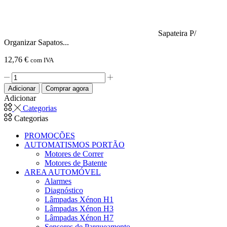
Sapateira P/
Organizar Sapatos...
12,76
€
com IVA
Quantidade
de
Adicionar
Comprar agora
Sapateira
Adicionar
P/
Categorias
Organizar
Categorias
Sapatos
C/
PROMOÇÕES
2
AUTOMATISMOS PORTÃO
Prateleiras
Motores de Correr
ALPINA
Motores de Batente
AREA AUTOMÓVEL
Alarmes
Diagnóstico
Lâmpadas Xénon H1
Lâmpadas Xénon H3
Lâmpadas Xénon H7
Sensores de Parqueamento