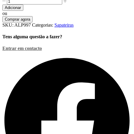
Quantidade
de
Adicionar
Sapateira
ou
P/
Comprar agora
Organizar
SKU:
ALP997
Categorias:
Sapateiras
Sapatos
C/
Tens alguma questão a fazer?
2
Prateleiras
Entrar em contacto
ALPINA