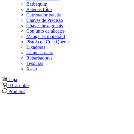
Berbequim
Baterias Lítio
Carregador bateria
Chaves de Precisão
Chaves hexagonais
Conjunto de alicates
Manga Termoretrátil
Pistola de Cola Quente
Lixadoras
Lâminas x-ato
Rebarbadoras
Tesouras
X-ato
Loja
0
Carrinho
Produtos