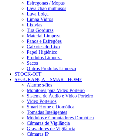
Esfregonas / Mopas
Lava chão multiusos
Lava Loiça
Limpa Vidros
Lixívias
Tira Gorduras
Material Limpeza
Panos e Esfregões
Caixotes do Lixo
Papel Higiénico
Produtos Limpeza
Sacos
Outros Produtos Limpeza
STOCK-OFF
SEGURANÇA – SMART HOME
Alarme s/fios
Monitores para Video Porteiro
Sistema de Áudio e Video Porteiro
Video Porteiros
Smart Home e Domótica
Tomadas Inteligentes
Módulos e Comutadores Domótica
Câmaras de Vigilância
Gravadores de Vigilância
Câmaras IP