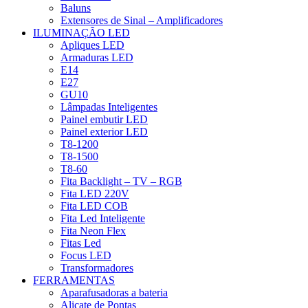
Baluns
Extensores de Sinal – Amplificadores
ILUMINAÇÃO LED
Apliques LED
Armaduras LED
E14
E27
GU10
Lâmpadas Inteligentes
Painel embutir LED
Painel exterior LED
T8-1200
T8-1500
T8-60
Fita Backlight – TV – RGB
Fita LED 220V
Fita LED COB
Fita Led Inteligente
Fita Neon Flex
Fitas Led
Focus LED
Transformadores
FERRAMENTAS
Aparafusadoras a bateria
Alicate de Pontas