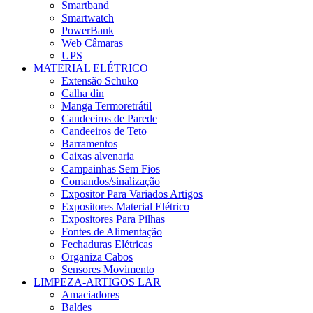
Smartband
Smartwatch
PowerBank
Web Câmaras
UPS
MATERIAL ELÉTRICO
Extensão Schuko
Calha din
Manga Termoretrátil
Candeeiros de Parede
Candeeiros de Teto
Barramentos
Caixas alvenaria
Campainhas Sem Fios
Comandos/sinalização
Expositor Para Variados Artigos
Expositores Material Elétrico
Expositores Para Pilhas
Fontes de Alimentação
Fechaduras Elétricas
Organiza Cabos
Sensores Movimento
LIMPEZA-ARTIGOS LAR
Amaciadores
Baldes