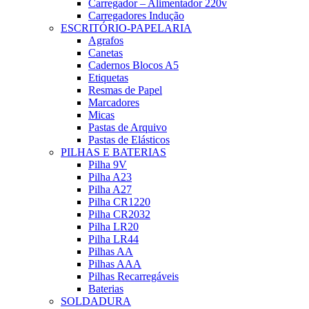
Carregador – Alimentador 220v
Carregadores Indução
ESCRITÓRIO-PAPELARIA
Agrafos
Canetas
Cadernos Blocos A5
Etiquetas
Resmas de Papel
Marcadores
Micas
Pastas de Arquivo
Pastas de Elásticos
PILHAS E BATERIAS
Pilha 9V
Pilha A23
Pilha A27
Pilha CR1220
Pilha CR2032
Pilha LR20
Pilha LR44
Pilhas AA
Pilhas AAA
Pilhas Recarregáveis
Baterias
SOLDADURA