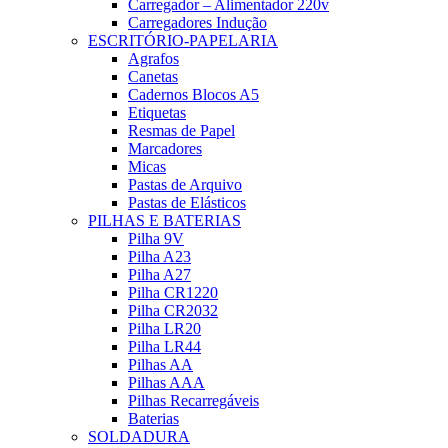
Carregador – Alimentador 220v
Carregadores Indução
ESCRITÓRIO-PAPELARIA
Agrafos
Canetas
Cadernos Blocos A5
Etiquetas
Resmas de Papel
Marcadores
Micas
Pastas de Arquivo
Pastas de Elásticos
PILHAS E BATERIAS
Pilha 9V
Pilha A23
Pilha A27
Pilha CR1220
Pilha CR2032
Pilha LR20
Pilha LR44
Pilhas AA
Pilhas AAA
Pilhas Recarregáveis
Baterias
SOLDADURA