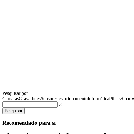
Pesquisar por
Camaras
Gravadores
Sensores estacionamento
Informática
Pilhas
Smartw
Pesquisar
Recomendado para si