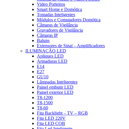
Video Porteiros
Smart Home e Domótica
Tomadas Inteligentes
Módulos e Comutadores Domótica
Câmaras de Vigilância
Gravadores de Vigilância
Câmaras IP
Baluns
Extensores de Sinal – Amplificadores
ILUMINAÇÃO LED
Apliques LED
Armaduras LED
E14
E27
GU10
Lâmpadas Inteligentes
Painel embutir LED
Painel exterior LED
T8-1200
T8-1500
T8-60
Fita Backlight – TV – RGB
Fita LED 220V
Fita LED COB
Fita Led Inteligente