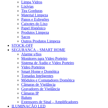
Limpa Vidros
Lixívias
Tira Gorduras
Material Limpeza
Panos e Esfregões
Caixotes do Lixo
Papel Higiénico
Produtos Limpeza
Sacos
Outros Produtos Limpeza
STOCK-OFF
SEGURANÇA – SMART HOME
Alarme s/fios
Monitores para Video Porteiro
Sistema de Áudio e Video Porteiro
Video Porteiros
Smart Home e Domótica
Tomadas Inteligentes
Módulos e Comutadores Domótica
Câmaras de Vigilância
Gravadores de Vigilância
Câmaras IP
Baluns
Extensores de Sinal – Amplificadores
ILUMINAÇÃO LED