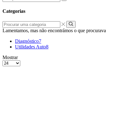
por:
Categorias
Procurar
uma
Lamentamos, mas não encontrámos o que procurava
categoria
Diagnóstico
7
Utilidades Auto
8
grelha
Lista
Mostrar
de
Produtos
4
por
colunas
Página