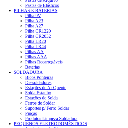
Pastas de Arquivo
Pastas de Elásticos
PILHAS E BATERIAS
Pilha 9V
Pilha A23
Pilha A27
Pilha CR1220
Pilha CR2032
Pilha LR20
Pilha LR44
Pilhas AA
Pilhas AAA
Pilhas Recarregáveis
Baterias
SOLDADURA
Bicos Ponteiras
Dessoldadores
Estações de Ar Quente
Solda Estanho
Estações de Solda
Ferros de Soldar
Suportes p/ Ferro Soldar
Pinças
Produtos Limpeza Soldadura
PEQUENOS ELETRODOMÉSTICOS