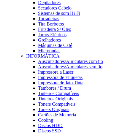
Depiladores
Secadores Cabelo
Sistemas de som Hi-Fi
Torradeiras
Tira Borbotos
Fritadeira S/ Óleo
Jarros Elétricos
Grelhadores
Máquinas de Café
Microondas
INFORMÁTICA
Auscultadores/Auriculares com fio
Auscultadores/Auriculares sem fio
Impressora a Laser
Impressora de Etiquetas
Impressora de Jato Tinta
Tambores / Drum
Tinteiros Compatíveis
Tinteiros Originais
Toners Compatíveis
Toners Originais
Cartões de Memória
Cooling
Discos HDD
Discos SSD