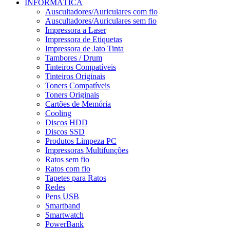
INFORMÁTICA
Auscultadores/Auriculares com fio
Auscultadores/Auriculares sem fio
Impressora a Laser
Impressora de Etiquetas
Impressora de Jato Tinta
Tambores / Drum
Tinteiros Compatíveis
Tinteiros Originais
Toners Compatíveis
Toners Originais
Cartões de Memória
Cooling
Discos HDD
Discos SSD
Produtos Limpeza PC
Impressoras Multifunções
Ratos sem fio
Ratos com fio
Tapetes para Ratos
Redes
Pens USB
Smartband
Smartwatch
PowerBank