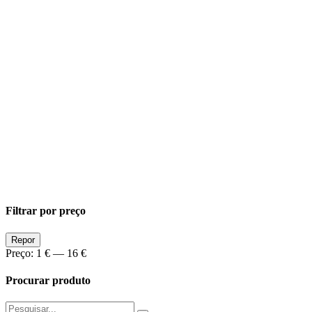
Filtrar por preço
Preço
Preço
Repor
Min
Max
Preço:
1 €
—
16 €
Procurar produto
Pesquisar