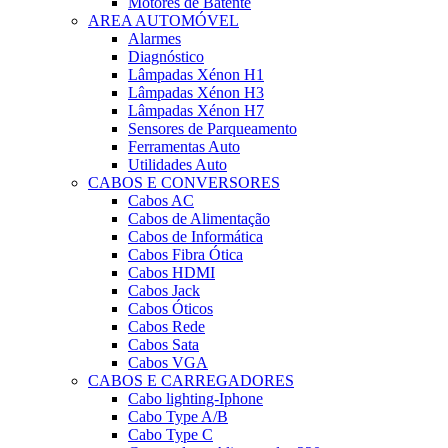
Motores de Batente
AREA AUTOMÓVEL
Alarmes
Diagnóstico
Lâmpadas Xénon H1
Lâmpadas Xénon H3
Lâmpadas Xénon H7
Sensores de Parqueamento
Ferramentas Auto
Utilidades Auto
CABOS E CONVERSORES
Cabos AC
Cabos de Alimentação
Cabos de Informática
Cabos Fibra Ótica
Cabos HDMI
Cabos Jack
Cabos Óticos
Cabos Rede
Cabos Sata
Cabos VGA
CABOS E CARREGADORES
Cabo lighting-Iphone
Cabo Type A/B
Cabo Type C