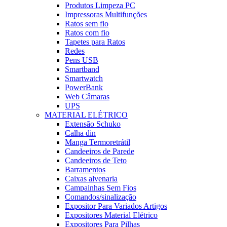
Produtos Limpeza PC
Impressoras Multifunções
Ratos sem fio
Ratos com fio
Tapetes para Ratos
Redes
Pens USB
Smartband
Smartwatch
PowerBank
Web Câmaras
UPS
MATERIAL ELÉTRICO
Extensão Schuko
Calha din
Manga Termoretrátil
Candeeiros de Parede
Candeeiros de Teto
Barramentos
Caixas alvenaria
Campainhas Sem Fios
Comandos/sinalização
Expositor Para Variados Artigos
Expositores Material Elétrico
Expositores Para Pilhas