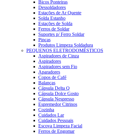
Bicos Ponteiras
Dessoldadores
Estações de Ar Quente
Solda Estanho
Estações de Solda
Ferros de Soldar
Suportes p/ Ferro Soldar
Pinças
Produtos Limpeza Soldadura
PEQUENOS ELETRODOMÉSTICOS
Aspiradores de Cinza
Aspiradores
Aspiradores sem Fio
Aparadores
Copos de Café
Balanças
Cápsula Delta Q
Cápsula Dolce Gosto
Cápsula Nespresso
Espremedor Citrinos
Cozinha
Cuidados Lar
Cuidados Pessoais
Escova Limpeza Facial
Ferros de Engomar