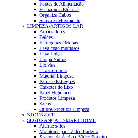
Fontes de Alimentação
Fechaduras Elétricas
Organiza Cabos
Sensores Movimento
LIMPEZA-ARTIGOS LAR
Amaciadores
Baldes
Esfregonas / Mopas
Lava chão multiusos
Lava Loiça
Limpa Vidros
Lixívias
Tira Gorduras
Material Limpeza
Panos e Esfregões
Caixotes do Lixo
Papel Higiénico
Produtos Limpeza
Sacos
Outros Produtos Limpeza
STOCK-OFF
SEGURANÇA – SMART HOME
Alarme s/fios
Monitores para Video Porteiro
Sistema de Áudio e Video Porteiro