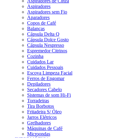
Aspiradores de Cinza
Aspiradores
Aspiradores sem Fio
Aparadores
Copos de Café
Balanças
Cápsula Delta Q
Cápsula Dolce Gosto
Cápsula Nespresso
Espremedor Citrinos
Cozinha
Cuidados Lar
Cuidados Pessoais
Escova Limpeza Facial
Ferros de Engomar
Depiladores
Secadores Cabelo
Sistemas de som Hi-Fi
Torradeiras
Tira Borbotos
Fritadeira S/ Óleo
Jarros Elétricos
Grelhadores
Máquinas de Café
Microondas