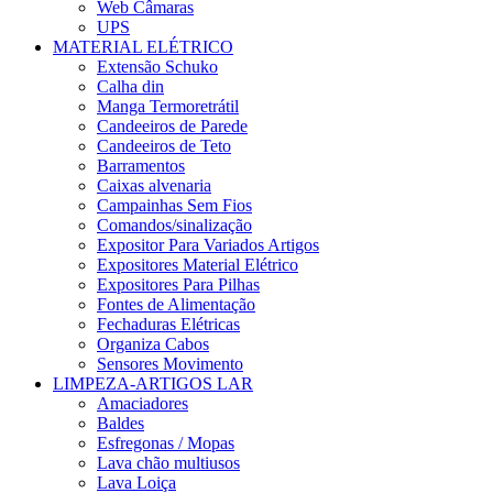
Web Câmaras
UPS
MATERIAL ELÉTRICO
Extensão Schuko
Calha din
Manga Termoretrátil
Candeeiros de Parede
Candeeiros de Teto
Barramentos
Caixas alvenaria
Campainhas Sem Fios
Comandos/sinalização
Expositor Para Variados Artigos
Expositores Material Elétrico
Expositores Para Pilhas
Fontes de Alimentação
Fechaduras Elétricas
Organiza Cabos
Sensores Movimento
LIMPEZA-ARTIGOS LAR
Amaciadores
Baldes
Esfregonas / Mopas
Lava chão multiusos
Lava Loiça