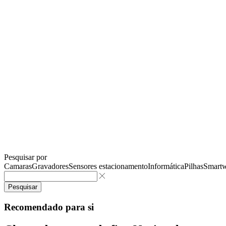
Pesquisar por
Camaras
Gravadores
Sensores estacionamento
Informática
Pilhas
Smartw
Pesquisar
Recomendado para si