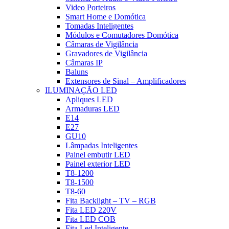
Video Porteiros
Smart Home e Domótica
Tomadas Inteligentes
Módulos e Comutadores Domótica
Câmaras de Vigilância
Gravadores de Vigilância
Câmaras IP
Baluns
Extensores de Sinal – Amplificadores
ILUMINAÇÃO LED
Apliques LED
Armaduras LED
E14
E27
GU10
Lâmpadas Inteligentes
Painel embutir LED
Painel exterior LED
T8-1200
T8-1500
T8-60
Fita Backlight – TV – RGB
Fita LED 220V
Fita LED COB
Fita Led Inteligente