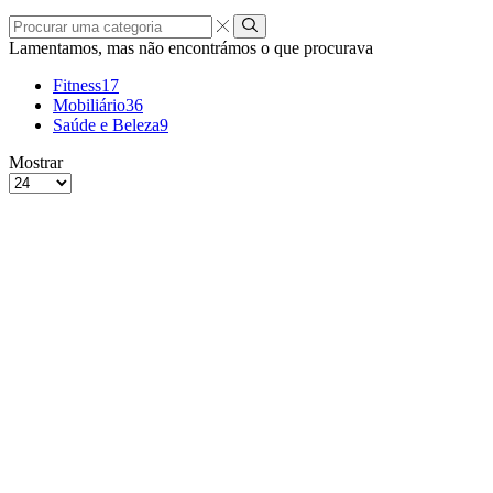
Procurar
uma
Lamentamos, mas não encontrámos o que procurava
categoria
Fitness
17
Mobiliário
36
Saúde e Beleza
9
grelha
Lista
Mostrar
de
Produtos
4
por
colunas
Página