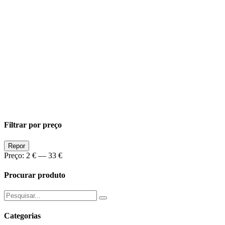
Filtrar por preço
Preço
Preço
Repor
Min
Max
Preço:
2 €
—
33 €
Procurar produto
Pesquisar
por:
Categorias