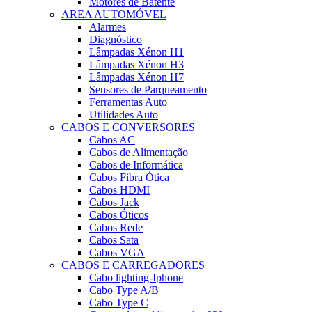
Motores de Batente
AREA AUTOMÓVEL
Alarmes
Diagnóstico
Lâmpadas Xénon H1
Lâmpadas Xénon H3
Lâmpadas Xénon H7
Sensores de Parqueamento
Ferramentas Auto
Utilidades Auto
CABOS E CONVERSORES
Cabos AC
Cabos de Alimentação
Cabos de Informática
Cabos Fibra Ótica
Cabos HDMI
Cabos Jack
Cabos Óticos
Cabos Rede
Cabos Sata
Cabos VGA
CABOS E CARREGADORES
Cabo lighting-Iphone
Cabo Type A/B
Cabo Type C