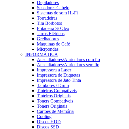
Depiladores
Secadores Cabelo
Sistemas de som Hi-Fi
Torradeiras
Tira Borbotos
Fritadeira S/ Óleo
Jarros Elétricos
Grelhadores
Máquinas de Café
Microondas
INFORMÁTICA
Auscultadores/Auriculares com fio
Auscultadores/Auriculares sem fio
Impressora a Laser
Impressora de Etiquetas
Impressora de Jato Tinta
Tambores / Drum
Tinteiros Compatíveis
Tinteiros Originais
Toners Compatíveis
Toners Originais
Cartões de Memória
Cooling
Discos HDD
Discos SSD