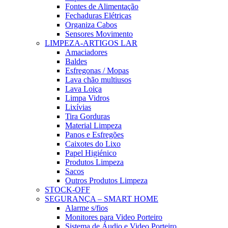
Fontes de Alimentação
Fechaduras Elétricas
Organiza Cabos
Sensores Movimento
LIMPEZA-ARTIGOS LAR
Amaciadores
Baldes
Esfregonas / Mopas
Lava chão multiusos
Lava Loiça
Limpa Vidros
Lixívias
Tira Gorduras
Material Limpeza
Panos e Esfregões
Caixotes do Lixo
Papel Higiénico
Produtos Limpeza
Sacos
Outros Produtos Limpeza
STOCK-OFF
SEGURANÇA – SMART HOME
Alarme s/fios
Monitores para Video Porteiro
Sistema de Áudio e Video Porteiro