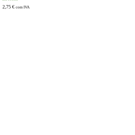
2,75
€
com IVA