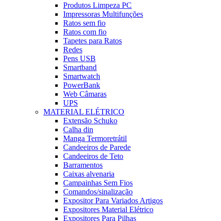
Produtos Limpeza PC
Impressoras Multifunções
Ratos sem fio
Ratos com fio
Tapetes para Ratos
Redes
Pens USB
Smartband
Smartwatch
PowerBank
Web Câmaras
UPS
MATERIAL ELÉTRICO
Extensão Schuko
Calha din
Manga Termoretrátil
Candeeiros de Parede
Candeeiros de Teto
Barramentos
Caixas alvenaria
Campainhas Sem Fios
Comandos/sinalização
Expositor Para Variados Artigos
Expositores Material Elétrico
Expositores Para Pilhas