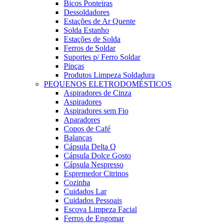
Bicos Ponteiras
Dessoldadores
Estações de Ar Quente
Solda Estanho
Estações de Solda
Ferros de Soldar
Suportes p/ Ferro Soldar
Pinças
Produtos Limpeza Soldadura
PEQUENOS ELETRODOMÉSTICOS
Aspiradores de Cinza
Aspiradores
Aspiradores sem Fio
Aparadores
Copos de Café
Balanças
Cápsula Delta Q
Cápsula Dolce Gosto
Cápsula Nespresso
Espremedor Citrinos
Cozinha
Cuidados Lar
Cuidados Pessoais
Escova Limpeza Facial
Ferros de Engomar