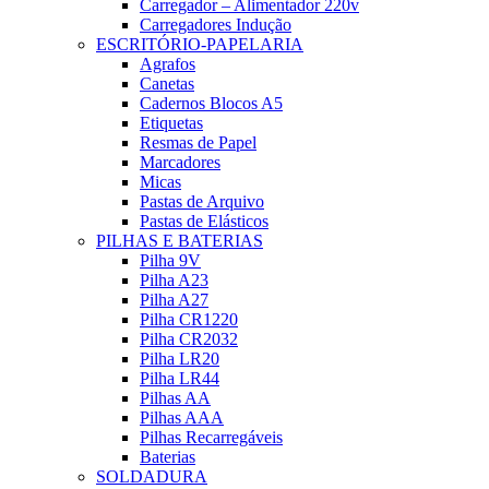
Carregador – Alimentador 220v
Carregadores Indução
ESCRITÓRIO-PAPELARIA
Agrafos
Canetas
Cadernos Blocos A5
Etiquetas
Resmas de Papel
Marcadores
Micas
Pastas de Arquivo
Pastas de Elásticos
PILHAS E BATERIAS
Pilha 9V
Pilha A23
Pilha A27
Pilha CR1220
Pilha CR2032
Pilha LR20
Pilha LR44
Pilhas AA
Pilhas AAA
Pilhas Recarregáveis
Baterias
SOLDADURA