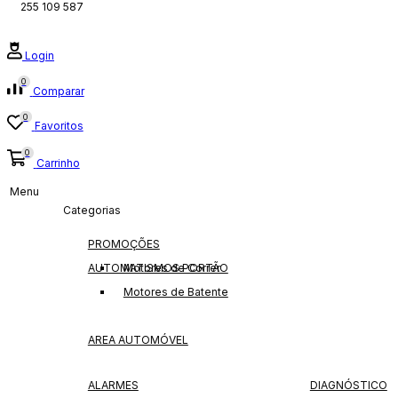
255 109 587
Login
0
Comparar
0
Favoritos
0
Carrinho
Menu
Categorias
PROMOÇÕES
AUTOMATISMOS PORTÃO
Motores de Correr
Motores de Batente
AREA AUTOMÓVEL
ALARMES
DIAGNÓSTICO