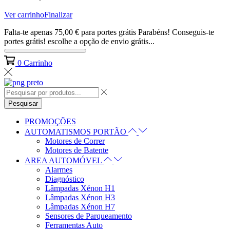
Ver carrinho
Finalizar
Falta-te apenas
75,00
€
para portes grátis
Parabéns! Conseguis-te
portes grátis! escolhe a opção de envio grátis...
0
Carrinho
Pesquisar
PROMOÇÕES
AUTOMATISMOS PORTÃO
Motores de Correr
Motores de Batente
AREA AUTOMÓVEL
Alarmes
Diagnóstico
Lâmpadas Xénon H1
Lâmpadas Xénon H3
Lâmpadas Xénon H7
Sensores de Parqueamento
Ferramentas Auto