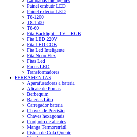
Lâmpadas Inteligentes
Painel embutir LED
Painel exterior LED
T8-1200
T8-1500
T8-60
Fita Backlight – TV – RGB
Fita LED 220V
Fita LED COB
Fita Led Inteligente
Fita Neon Flex
Fitas Led
Focus LED
Transformadores
FERRAMENTAS
Aparafusadoras a bateria
Alicate de Pontas
Berbequim
Baterias Lítio
Carregador bateria
Chaves de Precisão
Chaves hexagonais
Conjunto de alicates
Manga Termoretrátil
Pistola de Cola Quente