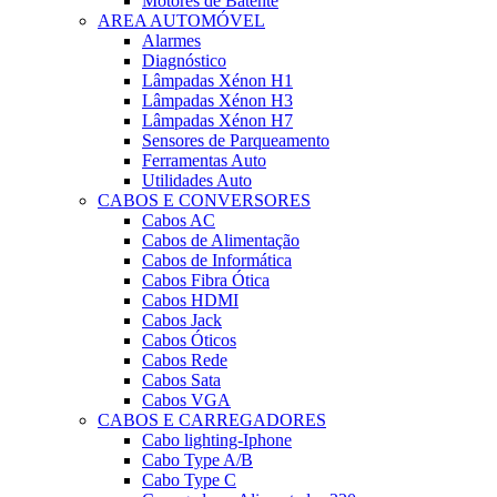
Motores de Batente
AREA AUTOMÓVEL
Alarmes
Diagnóstico
Lâmpadas Xénon H1
Lâmpadas Xénon H3
Lâmpadas Xénon H7
Sensores de Parqueamento
Ferramentas Auto
Utilidades Auto
CABOS E CONVERSORES
Cabos AC
Cabos de Alimentação
Cabos de Informática
Cabos Fibra Ótica
Cabos HDMI
Cabos Jack
Cabos Óticos
Cabos Rede
Cabos Sata
Cabos VGA
CABOS E CARREGADORES
Cabo lighting-Iphone
Cabo Type A/B
Cabo Type C