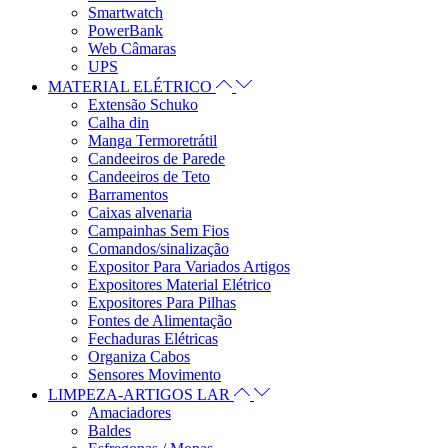
Smartwatch
PowerBank
Web Câmaras
UPS
MATERIAL ELÉTRICO
Extensão Schuko
Calha din
Manga Termoretrátil
Candeeiros de Parede
Candeeiros de Teto
Barramentos
Caixas alvenaria
Campainhas Sem Fios
Comandos/sinalização
Expositor Para Variados Artigos
Expositores Material Elétrico
Expositores Para Pilhas
Fontes de Alimentação
Fechaduras Elétricas
Organiza Cabos
Sensores Movimento
LIMPEZA-ARTIGOS LAR
Amaciadores
Baldes