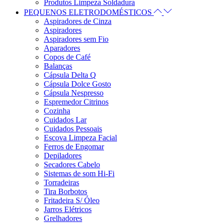
Produtos Limpeza Soldadura
PEQUENOS ELETRODOMÉSTICOS
Aspiradores de Cinza
Aspiradores
Aspiradores sem Fio
Aparadores
Copos de Café
Balanças
Cápsula Delta Q
Cápsula Dolce Gosto
Cápsula Nespresso
Espremedor Citrinos
Cozinha
Cuidados Lar
Cuidados Pessoais
Escova Limpeza Facial
Ferros de Engomar
Depiladores
Secadores Cabelo
Sistemas de som Hi-Fi
Torradeiras
Tira Borbotos
Fritadeira S/ Óleo
Jarros Elétricos
Grelhadores