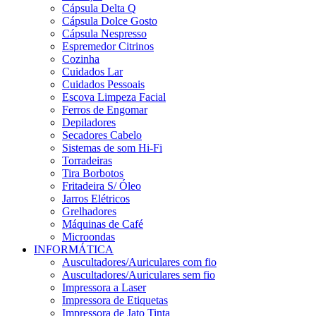
Cápsula Delta Q
Cápsula Dolce Gosto
Cápsula Nespresso
Espremedor Citrinos
Cozinha
Cuidados Lar
Cuidados Pessoais
Escova Limpeza Facial
Ferros de Engomar
Depiladores
Secadores Cabelo
Sistemas de som Hi-Fi
Torradeiras
Tira Borbotos
Fritadeira S/ Óleo
Jarros Elétricos
Grelhadores
Máquinas de Café
Microondas
INFORMÁTICA
Auscultadores/Auriculares com fio
Auscultadores/Auriculares sem fio
Impressora a Laser
Impressora de Etiquetas
Impressora de Jato Tinta