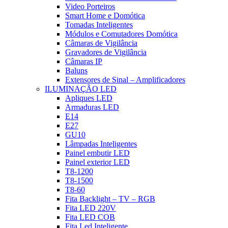
Video Porteiros
Smart Home e Domótica
Tomadas Inteligentes
Módulos e Comutadores Domótica
Câmaras de Vigilância
Gravadores de Vigilância
Câmaras IP
Baluns
Extensores de Sinal – Amplificadores
ILUMINAÇÃO LED
Apliques LED
Armaduras LED
E14
E27
GU10
Lâmpadas Inteligentes
Painel embutir LED
Painel exterior LED
T8-1200
T8-1500
T8-60
Fita Backlight – TV – RGB
Fita LED 220V
Fita LED COB
Fita Led Inteligente