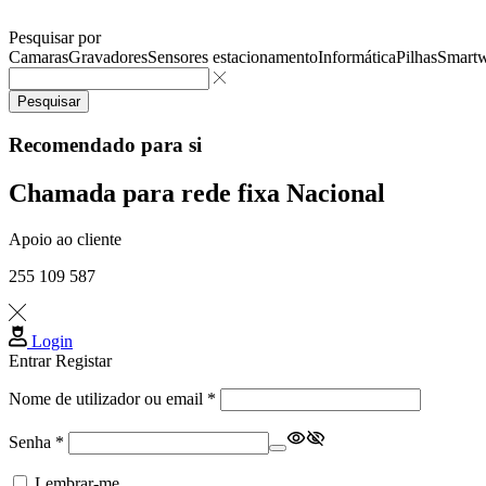
Pesquisar por
Camaras
Gravadores
Sensores estacionamento
Informática
Pilhas
Smartw
Pesquisar
Recomendado para si
Chamada para rede fixa Nacional
Apoio ao cliente
255 109 587
Login
Entrar
Registar
Obrigatório
Nome de utilizador ou email
*
Obrigatório
Senha
*
Lembrar-me