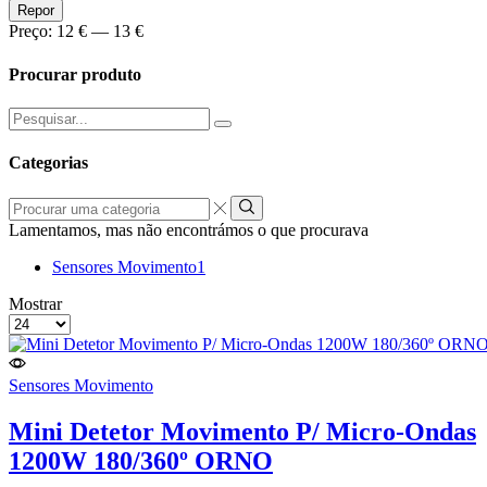
Preço
Preço
Repor
Min
Max
Preço:
12 €
—
13 €
Procurar produto
Pesquisar
por:
Categorias
Procurar
uma
Lamentamos, mas não encontrámos o que procurava
categoria
Sensores Movimento
1
grelha
Lista
Mostrar
de
Produtos
4
por
colunas
Página
Sensores Movimento
Mini Detetor Movimento P/ Micro-Ondas
1200W 180/360º ORNO