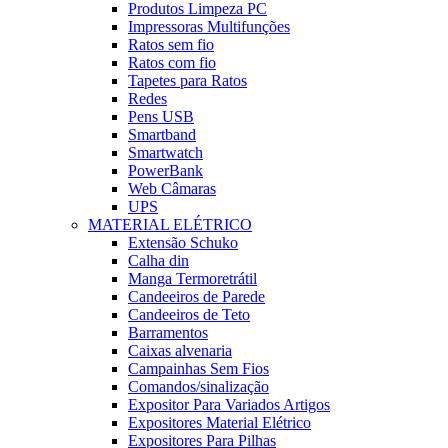
Produtos Limpeza PC
Impressoras Multifunções
Ratos sem fio
Ratos com fio
Tapetes para Ratos
Redes
Pens USB
Smartband
Smartwatch
PowerBank
Web Câmaras
UPS
MATERIAL ELÉTRICO
Extensão Schuko
Calha din
Manga Termoretrátil
Candeeiros de Parede
Candeeiros de Teto
Barramentos
Caixas alvenaria
Campainhas Sem Fios
Comandos/sinalização
Expositor Para Variados Artigos
Expositores Material Elétrico
Expositores Para Pilhas