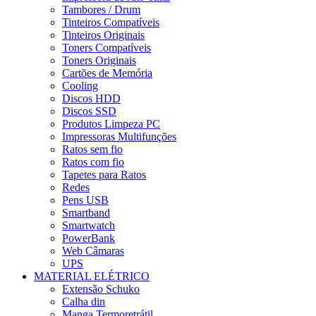
Tambores / Drum
Tinteiros Compatíveis
Tinteiros Originais
Toners Compatíveis
Toners Originais
Cartões de Memória
Cooling
Discos HDD
Discos SSD
Produtos Limpeza PC
Impressoras Multifunções
Ratos sem fio
Ratos com fio
Tapetes para Ratos
Redes
Pens USB
Smartband
Smartwatch
PowerBank
Web Câmaras
UPS
MATERIAL ELÉTRICO
Extensão Schuko
Calha din
Manga Termoretrátil