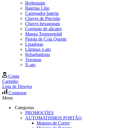
Berbequim
Baterias Lítio
Carregador bateria
Chaves de Precisão
Chaves hexagonais
Conjunto de alicates
Manga Termoretrátil
Pistola de Cola Quente
Lixadoras
Lâminas x-ato
Rebarbadoras
Tesouras
X-ato
Conta
Carrinho
Lista de Desejos
Comparar
Menu
Categorias
PROMOÇÕES
AUTOMATISMOS PORTÃO
Motores de Correr