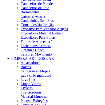
Candeeiros de Parede
Candeeiros de Teto
Barramentos
Caixas alvenaria
Campainhas Sem Fios
Comandos/sinalização
Expositor Para Variados Artigos
Expositores Material Elétrico
Expositores Para Pilhas
Fontes de Alimentação
Fechaduras Elétricas
Organiza Cabos
Sensores Movimento
LIMPEZA-ARTIGOS LAR
Amaciadores
Baldes
Esfregonas / Mopas
Lava chão multiusos
Lava Loiça
Limpa Vidros
Lixívias
Tira Gorduras
Material Limpeza
Panos e Esfregões
Caixotes do Lixo