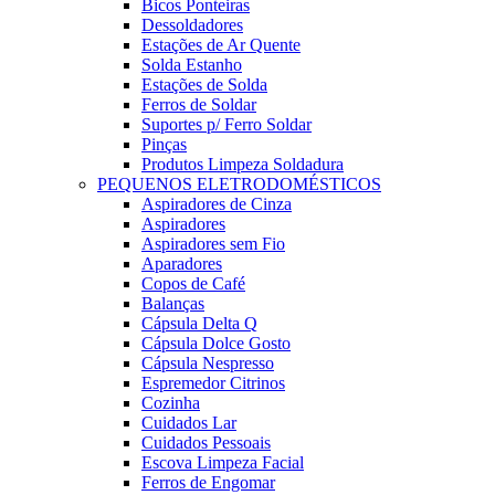
Bicos Ponteiras
Dessoldadores
Estações de Ar Quente
Solda Estanho
Estações de Solda
Ferros de Soldar
Suportes p/ Ferro Soldar
Pinças
Produtos Limpeza Soldadura
PEQUENOS ELETRODOMÉSTICOS
Aspiradores de Cinza
Aspiradores
Aspiradores sem Fio
Aparadores
Copos de Café
Balanças
Cápsula Delta Q
Cápsula Dolce Gosto
Cápsula Nespresso
Espremedor Citrinos
Cozinha
Cuidados Lar
Cuidados Pessoais
Escova Limpeza Facial
Ferros de Engomar