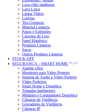
Esfregonas / Mopas
Lava chão multiusos
Lava Loiça
Limpa Vidros
Lixívias
Tira Gorduras
Material Limpeza
Panos e Esfregões
Caixotes do Lixo
Papel Higiénico
Produtos Limpeza
Sacos
Outros Produtos Limpeza
STOCK-OFF
SEGURANÇA – SMART HOME
Alarme s/fios
Monitores para Video Porteiro
Sistema de Áudio e Video Porteiro
Video Porteiros
Smart Home e Domótica
Tomadas Inteligentes
Módulos e Comutadores Domótica
Câmaras de Vigilância
Gravadores de Vigilância
Câmaras IP