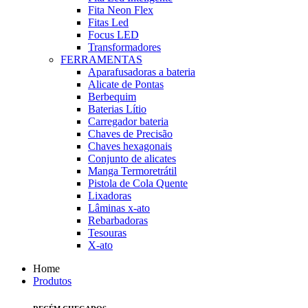
Fita Neon Flex
Fitas Led
Focus LED
Transformadores
FERRAMENTAS
Aparafusadoras a bateria
Alicate de Pontas
Berbequim
Baterias Lítio
Carregador bateria
Chaves de Precisão
Chaves hexagonais
Conjunto de alicates
Manga Termoretrátil
Pistola de Cola Quente
Lixadoras
Lâminas x-ato
Rebarbadoras
Tesouras
X-ato
Home
Produtos