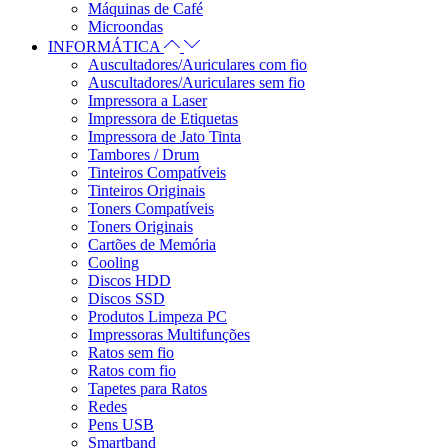
Máquinas de Café
Microondas
INFORMÁTICA
Auscultadores/Auriculares com fio
Auscultadores/Auriculares sem fio
Impressora a Laser
Impressora de Etiquetas
Impressora de Jato Tinta
Tambores / Drum
Tinteiros Compatíveis
Tinteiros Originais
Toners Compatíveis
Toners Originais
Cartões de Memória
Cooling
Discos HDD
Discos SSD
Produtos Limpeza PC
Impressoras Multifunções
Ratos sem fio
Ratos com fio
Tapetes para Ratos
Redes
Pens USB
Smartband