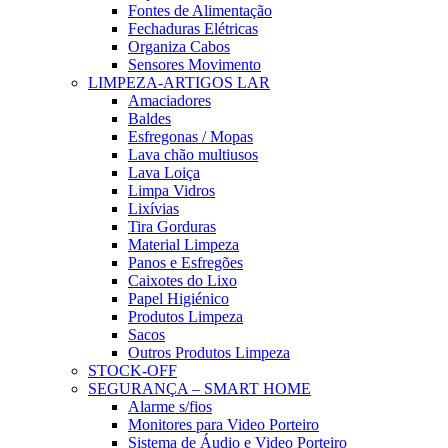
Fontes de Alimentação
Fechaduras Elétricas
Organiza Cabos
Sensores Movimento
LIMPEZA-ARTIGOS LAR
Amaciadores
Baldes
Esfregonas / Mopas
Lava chão multiusos
Lava Loiça
Limpa Vidros
Lixívias
Tira Gorduras
Material Limpeza
Panos e Esfregões
Caixotes do Lixo
Papel Higiénico
Produtos Limpeza
Sacos
Outros Produtos Limpeza
STOCK-OFF
SEGURANÇA – SMART HOME
Alarme s/fios
Monitores para Video Porteiro
Sistema de Áudio e Video Porteiro