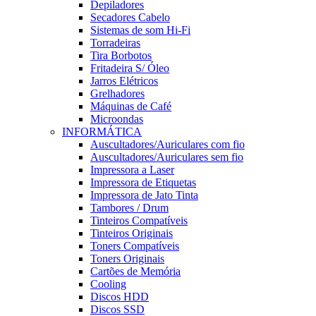
Depiladores
Secadores Cabelo
Sistemas de som Hi-Fi
Torradeiras
Tira Borbotos
Fritadeira S/ Óleo
Jarros Elétricos
Grelhadores
Máquinas de Café
Microondas
INFORMÁTICA
Auscultadores/Auriculares com fio
Auscultadores/Auriculares sem fio
Impressora a Laser
Impressora de Etiquetas
Impressora de Jato Tinta
Tambores / Drum
Tinteiros Compatíveis
Tinteiros Originais
Toners Compatíveis
Toners Originais
Cartões de Memória
Cooling
Discos HDD
Discos SSD