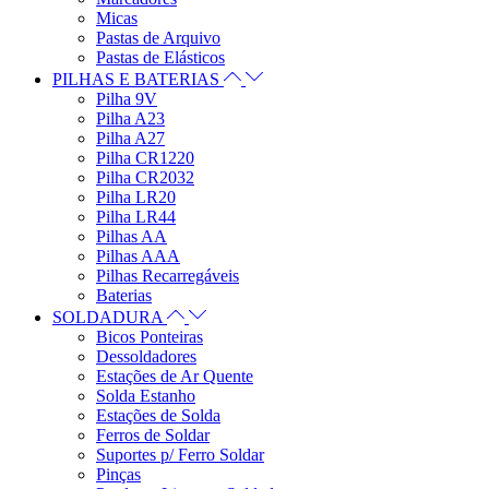
Micas
Pastas de Arquivo
Pastas de Elásticos
PILHAS E BATERIAS
Pilha 9V
Pilha A23
Pilha A27
Pilha CR1220
Pilha CR2032
Pilha LR20
Pilha LR44
Pilhas AA
Pilhas AAA
Pilhas Recarregáveis
Baterias
SOLDADURA
Bicos Ponteiras
Dessoldadores
Estações de Ar Quente
Solda Estanho
Estações de Solda
Ferros de Soldar
Suportes p/ Ferro Soldar
Pinças