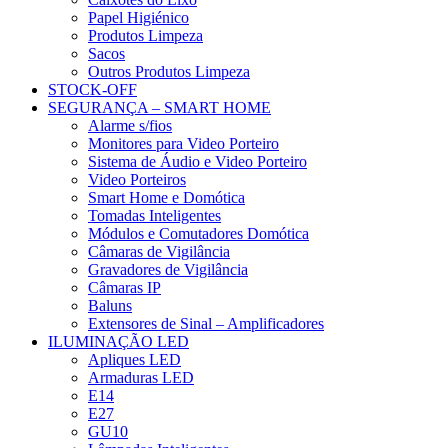
Papel Higiénico
Produtos Limpeza
Sacos
Outros Produtos Limpeza
STOCK-OFF
SEGURANÇA – SMART HOME
Alarme s/fios
Monitores para Video Porteiro
Sistema de Áudio e Video Porteiro
Video Porteiros
Smart Home e Domótica
Tomadas Inteligentes
Módulos e Comutadores Domótica
Câmaras de Vigilância
Gravadores de Vigilância
Câmaras IP
Baluns
Extensores de Sinal – Amplificadores
ILUMINAÇÃO LED
Apliques LED
Armaduras LED
E14
E27
GU10