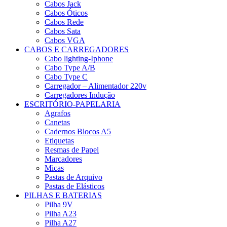
Cabos Jack
Cabos Óticos
Cabos Rede
Cabos Sata
Cabos VGA
CABOS E CARREGADORES
Cabo lighting-Iphone
Cabo Type A/B
Cabo Type C
Carregador – Alimentador 220v
Carregadores Indução
ESCRITÓRIO-PAPELARIA
Agrafos
Canetas
Cadernos Blocos A5
Etiquetas
Resmas de Papel
Marcadores
Micas
Pastas de Arquivo
Pastas de Elásticos
PILHAS E BATERIAS
Pilha 9V
Pilha A23
Pilha A27