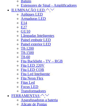
Baluns
Extensores de Sinal – Amplificadores
ILUMINAÇÃO LED
Apliques LED
Armaduras LED
E14
E27
GU10
Lâmpadas Inteligentes
Painel embutir LED
Painel exterior LED
T8-1200
T8-1500
T8-60
Fita Backlight – TV – RGB
Fita LED 220V
Fita LED COB
Fita Led Inteligente
Fita Neon Flex
Fitas Led
Focus LED
Transformadores
FERRAMENTAS
Aparafusadoras a bateria
Alicate de Pontas