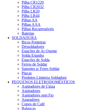
Pilha CR1220
Pilha CR2032
Pilha LR20
Pilha LR44
Pilhas AA
Pilhas AAA
Pilhas Recarregáveis
Baterias
SOLDADURA
Bicos Ponteiras
Dessoldadores
Estações de Ar Quente
Solda Estanho
Estações de Solda
Ferros de Soldar
Suportes p/ Ferro Soldar
Pinças
Produtos Limpeza Soldadura
PEQUENOS ELETRODOMÉSTICOS
Aspiradores de Cinza
Aspiradores
Aspiradores sem Fio
Aparadores
Copos de Café
Balanças