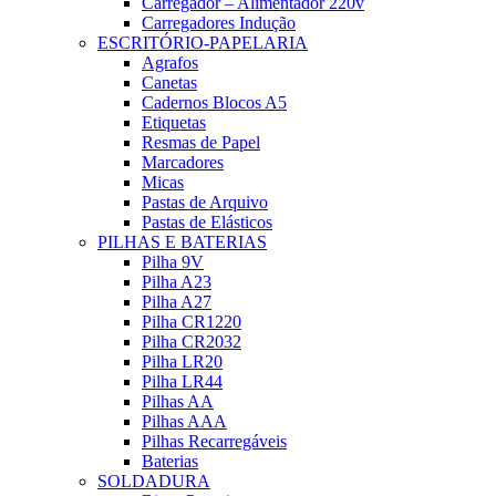
Carregador – Alimentador 220v
Carregadores Indução
ESCRITÓRIO-PAPELARIA
Agrafos
Canetas
Cadernos Blocos A5
Etiquetas
Resmas de Papel
Marcadores
Micas
Pastas de Arquivo
Pastas de Elásticos
PILHAS E BATERIAS
Pilha 9V
Pilha A23
Pilha A27
Pilha CR1220
Pilha CR2032
Pilha LR20
Pilha LR44
Pilhas AA
Pilhas AAA
Pilhas Recarregáveis
Baterias
SOLDADURA