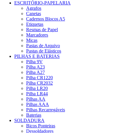
ESCRITÓRIO-PAPELARIA
Agrafos
Canetas
Cadernos Blocos A5
Etiquetas
Resmas de Papel
Marcadores
Micas
Pastas de Arquivo
Pastas de Elásticos
PILHAS E BATERIAS
Pilha 9V
Pilha A23
Pilha A27
Pilha CR1220
Pilha CR2032
Pilha LR20
Pilha LR44
Pilhas AA
Pilhas AAA
Pilhas Recarregáveis
Baterias
SOLDADURA
Bicos Ponteiras
Dessoldadores