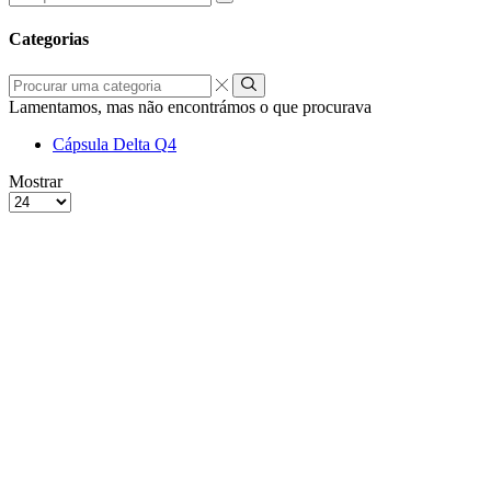
por:
Categorias
Procurar
uma
Lamentamos, mas não encontrámos o que procurava
categoria
Cápsula Delta Q
4
grelha
Lista
Mostrar
de
Produtos
4
por
colunas
Página