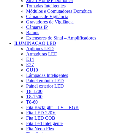
Smart Home e Domótica
Tomadas Inteligentes
Módulos e Comutadores Domótica
Câmaras de Vigilância
Gravadores de Vigilância
Câmaras IP
Baluns
Extensores de Sinal – Amplificadores
ILUMINAÇÃO LED
Apliques LED
Armaduras LED
E14
E27
GU10
Lâmpadas Inteligentes
Painel embutir LED
Painel exterior LED
T8-1200
T8-1500
T8-60
Fita Backlight – TV – RGB
Fita LED 220V
Fita LED COB
Fita Led Inteligente
Fita Neon Flex