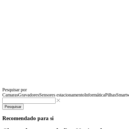
Pesquisar por
Camaras
Gravadores
Sensores estacionamento
Informática
Pilhas
Smartw
Pesquisar
Recomendado para si