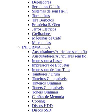
Depiladores
Secadores Cabelo
Sistemas de som Hi-Fi
Torradeiras
Tira Borbotos
Fritadeira S/ Óleo
Jarros Elétricos
Grelhadores
Máquinas de Café
Microondas
INFORMÁTICA
Auscultadores/Auriculares com fio
Auscultadores/Auriculares sem fio
Impressora a Laser
Impressora de Etiquetas
Impressora de Jato Tinta
Tambores / Drum
Tinteiros Compatíveis
Tinteiros Originais
Toners Compatíveis
Toners Originais
Cartões de Memória
Cooling
Discos HDD
Discos SSD