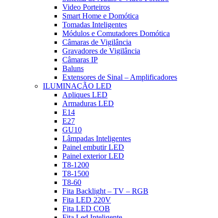
Video Porteiros
Smart Home e Domótica
Tomadas Inteligentes
Módulos e Comutadores Domótica
Câmaras de Vigilância
Gravadores de Vigilância
Câmaras IP
Baluns
Extensores de Sinal – Amplificadores
ILUMINAÇÃO LED
Apliques LED
Armaduras LED
E14
E27
GU10
Lâmpadas Inteligentes
Painel embutir LED
Painel exterior LED
T8-1200
T8-1500
T8-60
Fita Backlight – TV – RGB
Fita LED 220V
Fita LED COB
Fita Led Inteligente