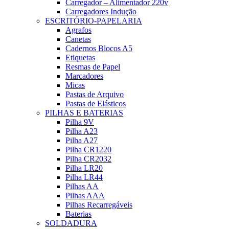
Carregador – Alimentador 220v
Carregadores Indução
ESCRITÓRIO-PAPELARIA
Agrafos
Canetas
Cadernos Blocos A5
Etiquetas
Resmas de Papel
Marcadores
Micas
Pastas de Arquivo
Pastas de Elásticos
PILHAS E BATERIAS
Pilha 9V
Pilha A23
Pilha A27
Pilha CR1220
Pilha CR2032
Pilha LR20
Pilha LR44
Pilhas AA
Pilhas AAA
Pilhas Recarregáveis
Baterias
SOLDADURA