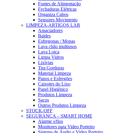
Fontes de Alimentação
Fechaduras Elétricas
Organiza Cabos
Sensores Movimento
LIMPEZA-ARTIGOS LAR
Amaciadores
Baldes
Esfregonas / Mopas
Lava chão multiusos
Lava Loiça
Limpa Vidros
Lixívias
Tira Gorduras
Material Limpeza
Panos e Esfregões
Caixotes do Lixo
Papel Higiénico
Produtos Limpeza
Sacos
Outros Produtos Limpeza
STOCK-OFF
SEGURANÇA – SMART HOME
Alarme s/fios
Monitores para Video Porteiro
Sistema de Áudio e Video Porteiro