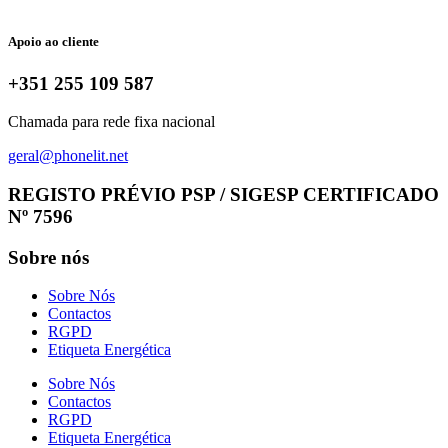
Apoio ao cliente
+351 255 109 587
Chamada para rede fixa nacional
geral@phonelit.net
Facebook
Instagram
Linkedin
Whatsapp
REGISTO PRÉVIO PSP / SIGESP CERTIFICADO
Nº 7596
Sobre nós
Sobre Nós
Contactos
RGPD
Etiqueta Energética
Sobre Nós
Contactos
RGPD
Etiqueta Energética