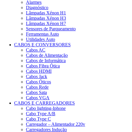
Alarmes
Diagnóstico
Lâmpadas Xénon H1
Lâmpadas Xénon H3
Lâmpadas Xénon H7
Sensores de Parqueamento
Ferramentas Auto
Utilidades Auto
CABOS E CONVERSORES
Cabos AC
Cabos de Alimentação
Cabos de Informática
Cabos Fibra Ótica
Cabos HDMI
Cabos Jack
Cabos Óticos
Cabos Rede
Cabos Sata
Cabos VGA
CABOS E CARREGADORES
Cabo lighting-Iphone
Cabo Type A/B
Cabo Type C
Carregador – Alimentador 220v
Carregadores Indução