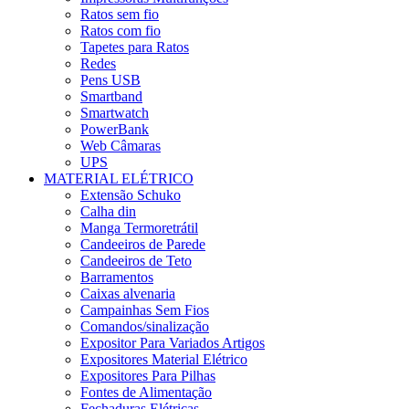
Ratos sem fio
Ratos com fio
Tapetes para Ratos
Redes
Pens USB
Smartband
Smartwatch
PowerBank
Web Câmaras
UPS
MATERIAL ELÉTRICO
Extensão Schuko
Calha din
Manga Termoretrátil
Candeeiros de Parede
Candeeiros de Teto
Barramentos
Caixas alvenaria
Campainhas Sem Fios
Comandos/sinalização
Expositor Para Variados Artigos
Expositores Material Elétrico
Expositores Para Pilhas
Fontes de Alimentação
Fechaduras Elétricas