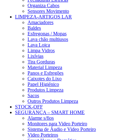
Organiza Cabos
Sensores Movimento
LIMPEZA-ARTIGOS LAR
Amaciadores
Baldes
Esfregonas / Mopas
Lava chão multiusos
Lava Loiça
Limpa Vidros
Lixívias
Tira Gorduras
Material Limpeza
Panos e Esfregões
Caixotes do Lixo
Papel Higiénico
Produtos Limpeza
Sacos
Outros Produtos Limpeza
STOCK-OFF
SEGURANÇA – SMART HOME
Alarme s/fios
Monitores para Video Porteiro
Sistema de Áudio e Video Porteiro
Video Porteiros