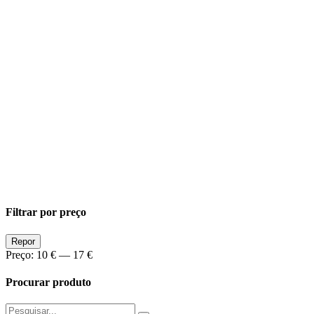
Filtrar por preço
Preço
Preço
Repor
Min
Max
Preço:
10 €
—
17 €
Procurar produto
Pesquisar