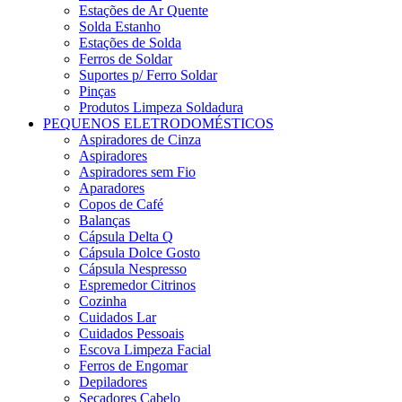
Estações de Ar Quente
Solda Estanho
Estações de Solda
Ferros de Soldar
Suportes p/ Ferro Soldar
Pinças
Produtos Limpeza Soldadura
PEQUENOS ELETRODOMÉSTICOS
Aspiradores de Cinza
Aspiradores
Aspiradores sem Fio
Aparadores
Copos de Café
Balanças
Cápsula Delta Q
Cápsula Dolce Gosto
Cápsula Nespresso
Espremedor Citrinos
Cozinha
Cuidados Lar
Cuidados Pessoais
Escova Limpeza Facial
Ferros de Engomar
Depiladores
Secadores Cabelo