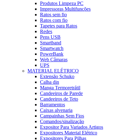
Produtos Limpeza PC
Impressoras Multifunções
Ratos sem fio
Ratos com fio
Tapetes para Ratos
Redes
Pens USB
Smartband
Smartwatch
PowerBank
Web Câmaras
UPS
MATERIAL ELÉTRICO
Extensão Schuko
Calha din
Manga Termoretrátil
Candeeiros de Parede
Candeeiros de Teto
Barramentos
Caixas alvenaria
Campainhas Sem Fios
Comandos/sinalização
Expositor Para Variados Artigos
Expositores Material Elétrico
Expositores Para Pilhas