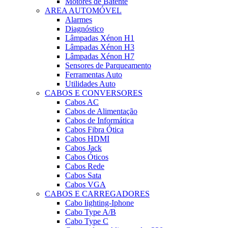
Motores de Batente
AREA AUTOMÓVEL
Alarmes
Diagnóstico
Lâmpadas Xénon H1
Lâmpadas Xénon H3
Lâmpadas Xénon H7
Sensores de Parqueamento
Ferramentas Auto
Utilidades Auto
CABOS E CONVERSORES
Cabos AC
Cabos de Alimentação
Cabos de Informática
Cabos Fibra Ótica
Cabos HDMI
Cabos Jack
Cabos Óticos
Cabos Rede
Cabos Sata
Cabos VGA
CABOS E CARREGADORES
Cabo lighting-Iphone
Cabo Type A/B
Cabo Type C