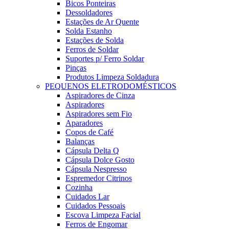
Bicos Ponteiras
Dessoldadores
Estações de Ar Quente
Solda Estanho
Estações de Solda
Ferros de Soldar
Suportes p/ Ferro Soldar
Pinças
Produtos Limpeza Soldadura
PEQUENOS ELETRODOMÉSTICOS
Aspiradores de Cinza
Aspiradores
Aspiradores sem Fio
Aparadores
Copos de Café
Balanças
Cápsula Delta Q
Cápsula Dolce Gosto
Cápsula Nespresso
Espremedor Citrinos
Cozinha
Cuidados Lar
Cuidados Pessoais
Escova Limpeza Facial
Ferros de Engomar