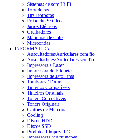
Sistemas de som Hi-Fi
Torradeiras
Tira Borbotos
Fritadeira S/ Óleo
Jarros Elétricos
Grelhadores
Máquinas de Café
Microondas
INFORMÁTICA
Auscultadores/Auriculares com fio
Auscultadores/Auriculares sem fio
Impressora a Laser
Impressora de Etiquetas
Impressora de Jato Tinta
Tambores / Drum
Tinteiros Compatíveis
Tinteiros Originais
Toners Compatíveis
Toners Originais
Cartões de Memória
Cooling
Discos HDD
Discos SSD
Produtos Limpeza PC
Impressoras Multifunções