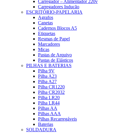
Carregador – Alimentador 220v
Carregadores Indução
ESCRITÓRIO-PAPELARIA
Agrafos
Canetas
Cadernos Blocos A5
Etiquetas
Resmas de Papel
Marcadores
Micas
Pastas de Arquivo
Pastas de Elásticos
PILHAS E BATERIAS
Pilha 9V
Pilha A23
Pilha A27
Pilha CR1220
Pilha CR2032
Pilha LR20
Pilha LR44
Pilhas AA
Pilhas AAA
Pilhas Recarregáveis
Baterias
SOLDADURA