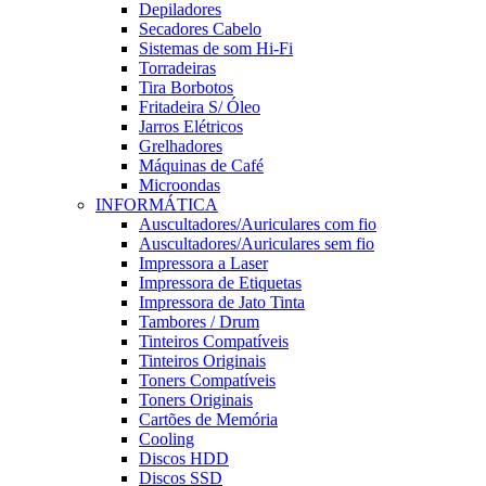
Depiladores
Secadores Cabelo
Sistemas de som Hi-Fi
Torradeiras
Tira Borbotos
Fritadeira S/ Óleo
Jarros Elétricos
Grelhadores
Máquinas de Café
Microondas
INFORMÁTICA
Auscultadores/Auriculares com fio
Auscultadores/Auriculares sem fio
Impressora a Laser
Impressora de Etiquetas
Impressora de Jato Tinta
Tambores / Drum
Tinteiros Compatíveis
Tinteiros Originais
Toners Compatíveis
Toners Originais
Cartões de Memória
Cooling
Discos HDD
Discos SSD