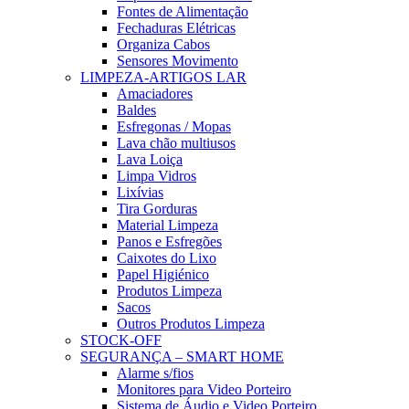
Fontes de Alimentação
Fechaduras Elétricas
Organiza Cabos
Sensores Movimento
LIMPEZA-ARTIGOS LAR
Amaciadores
Baldes
Esfregonas / Mopas
Lava chão multiusos
Lava Loiça
Limpa Vidros
Lixívias
Tira Gorduras
Material Limpeza
Panos e Esfregões
Caixotes do Lixo
Papel Higiénico
Produtos Limpeza
Sacos
Outros Produtos Limpeza
STOCK-OFF
SEGURANÇA – SMART HOME
Alarme s/fios
Monitores para Video Porteiro
Sistema de Áudio e Video Porteiro