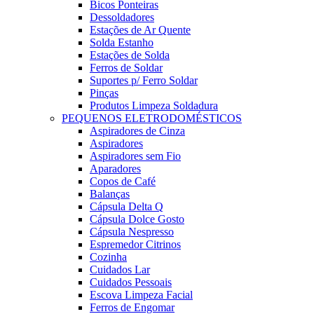
Bicos Ponteiras
Dessoldadores
Estações de Ar Quente
Solda Estanho
Estações de Solda
Ferros de Soldar
Suportes p/ Ferro Soldar
Pinças
Produtos Limpeza Soldadura
PEQUENOS ELETRODOMÉSTICOS
Aspiradores de Cinza
Aspiradores
Aspiradores sem Fio
Aparadores
Copos de Café
Balanças
Cápsula Delta Q
Cápsula Dolce Gosto
Cápsula Nespresso
Espremedor Citrinos
Cozinha
Cuidados Lar
Cuidados Pessoais
Escova Limpeza Facial
Ferros de Engomar