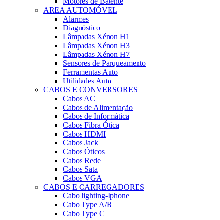
Motores de Batente
AREA AUTOMÓVEL
Alarmes
Diagnóstico
Lâmpadas Xénon H1
Lâmpadas Xénon H3
Lâmpadas Xénon H7
Sensores de Parqueamento
Ferramentas Auto
Utilidades Auto
CABOS E CONVERSORES
Cabos AC
Cabos de Alimentação
Cabos de Informática
Cabos Fibra Ótica
Cabos HDMI
Cabos Jack
Cabos Óticos
Cabos Rede
Cabos Sata
Cabos VGA
CABOS E CARREGADORES
Cabo lighting-Iphone
Cabo Type A/B
Cabo Type C