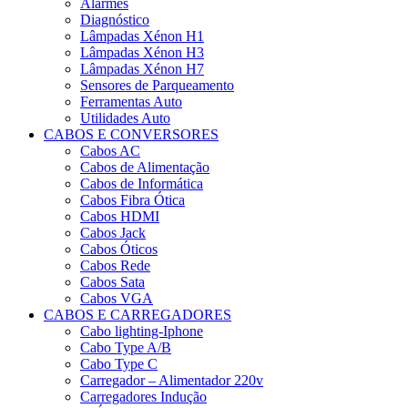
Alarmes
Diagnóstico
Lâmpadas Xénon H1
Lâmpadas Xénon H3
Lâmpadas Xénon H7
Sensores de Parqueamento
Ferramentas Auto
Utilidades Auto
CABOS E CONVERSORES
Cabos AC
Cabos de Alimentação
Cabos de Informática
Cabos Fibra Ótica
Cabos HDMI
Cabos Jack
Cabos Óticos
Cabos Rede
Cabos Sata
Cabos VGA
CABOS E CARREGADORES
Cabo lighting-Iphone
Cabo Type A/B
Cabo Type C
Carregador – Alimentador 220v
Carregadores Indução