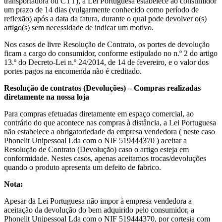
transportadora ou CTT), a Lei Portuguesa estabelece ao consumidor
um prazo de 14 dias (vulgarmente conhecido como período de
reflexão) após a data da fatura, durante o qual pode devolver o(s)
artigo(s) sem necessidade de indicar um motivo.
Nos casos de livre Resolução de Contrato, os portes de devolução
ficam a cargo do consumidor, conforme estipulado no n.º 2 do artigo
13.º do Decreto-Lei n.º 24/2014, de 14 de fevereiro, e o valor dos
portes pagos na encomenda não é creditado.
Resolução de contratos (Devoluções) – Compras realizadas
diretamente na nossa loja
Para compras efetuadas diretamente em espaço comercial, ao
contrário do que acontece nas compras à distância, a Lei Portuguesa
não estabelece a obrigatoriedade da empresa vendedora ( neste caso
Phonelit Unipessoal Lda com o NIF 519444370 ) aceitar a
Resolução de Contrato (Devolução) caso o artigo esteja em
conformidade. Nestes casos, apenas aceitamos trocas/devoluções
quando o produto apresenta um defeito de fabrico.
Nota:
Apesar da Lei Portuguesa não impor à empresa vendedora a
aceitação da devolução do bem adquirido pelo consumidor, a
Phonelit Unipessoal Lda com o NIF 519444370, por cortesia com