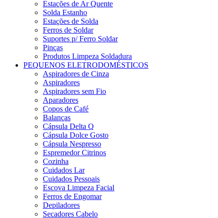
Estações de Ar Quente
Solda Estanho
Estações de Solda
Ferros de Soldar
Suportes p/ Ferro Soldar
Pinças
Produtos Limpeza Soldadura
PEQUENOS ELETRODOMÉSTICOS
Aspiradores de Cinza
Aspiradores
Aspiradores sem Fio
Aparadores
Copos de Café
Balanças
Cápsula Delta Q
Cápsula Dolce Gosto
Cápsula Nespresso
Espremedor Citrinos
Cozinha
Cuidados Lar
Cuidados Pessoais
Escova Limpeza Facial
Ferros de Engomar
Depiladores
Secadores Cabelo