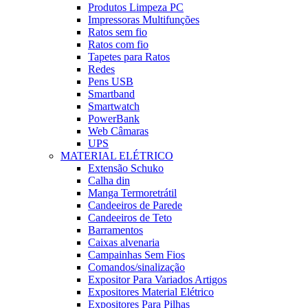
Produtos Limpeza PC
Impressoras Multifunções
Ratos sem fio
Ratos com fio
Tapetes para Ratos
Redes
Pens USB
Smartband
Smartwatch
PowerBank
Web Câmaras
UPS
MATERIAL ELÉTRICO
Extensão Schuko
Calha din
Manga Termoretrátil
Candeeiros de Parede
Candeeiros de Teto
Barramentos
Caixas alvenaria
Campainhas Sem Fios
Comandos/sinalização
Expositor Para Variados Artigos
Expositores Material Elétrico
Expositores Para Pilhas