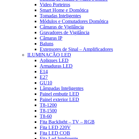
Video Porteiros
Smart Home e Domótica
Tomadas Inteligentes
Módulos e Comutadores Domótica
Câmaras de Vigilância
Gravadores de Vigilância
Câmaras IP
Baluns
Extensores de Sinal – Amplificadores
ILUMINAÇÃO LED
Apliques LED
Armaduras LED
E14
E27
GU10
Lâmpadas Inteligentes
Painel embutir LED
Painel exterior LED
T8-1200
T8-1500
T8-60
Fita Backlight – TV – RGB
Fita LED 220V
Fita LED COB
Fita Led Inteligente