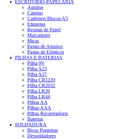
ESCRITÓRIO-PAPELARIA
Agrafos
Canetas
Cadernos Blocos A5
Etiquetas
Resmas de Papel
Marcadores
Micas
Pastas de Arquivo
Pastas de Elásticos
PILHAS E BATERIAS
Pilha 9V
Pilha A23
Pilha A27
Pilha CR1220
Pilha CR2032
Pilha LR20
Pilha LR44
Pilhas AA
Pilhas AAA
Pilhas Recarregáveis
Baterias
SOLDADURA
Bicos Ponteiras
Dessoldadores