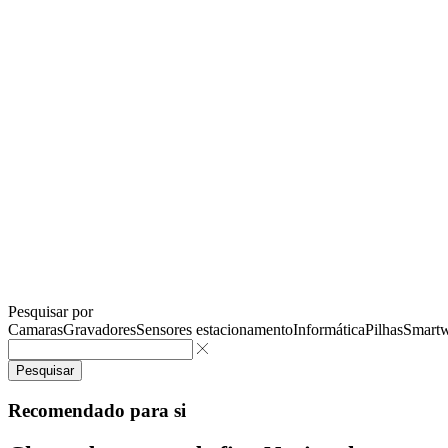
Pesquisar por
Camaras
Gravadores
Sensores estacionamento
Informática
Pilhas
Smartw
Pesquisar
Recomendado para si