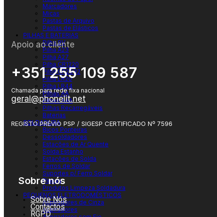
Marcadores
Micas
Pastas de Arquivo
Pastas de Elásticos
PILHAS E BATERIAS
Pilha 9V
Apoio ao cliente
Pilha A23
Pilha A27
Pilha CR1220
+351 255 109 587
Pilha CR2032
Pilha LR20
Pilha LR44
Chamada para rede fixa nacional
Pilhas AA
geral@phonelit.net
Pilhas AAA
Pilhas Recarregáveis
Facebook
Instagram
Linkedin
Whatsapp
Baterias
SOLDADURA
REGISTO PRÉVIO PSP / SIGESP CERTIFICADO Nº 7596
Bicos Ponteiras
Dessoldadores
Estações de Ar Quente
Solda Estanho
Estações de Solda
Ferros de Soldar
Suportes p/ Ferro Soldar
Sobre nós
Pinças
Produtos Limpeza Soldadura
PEQUENOS ELETRODOMÉSTICOS
Sobre Nós
Aspiradores de Cinza
Contactos
Aspiradores
RGPD
Aspiradores sem Fio