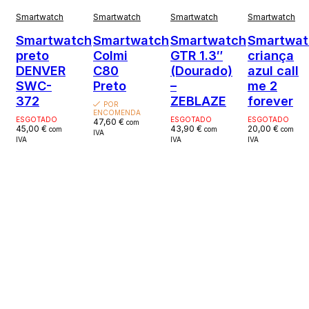
Smartwatch
Smartwatch
Smartwatch
Smartwatch
Smartwatch
Smartwatch
Smartwatch
Smartwat
preto
Colmi
GTR 1.3″
criança
DENVER
C80
(Dourado)
azul call
SWC-
Preto
–
me 2
372
ZEBLAZE
forever
POR
ENCOMENDA
ESGOTADO
ESGOTADO
ESGOTADO
47,60
€
com
45,00
€
43,90
€
20,00
€
com
com
com
IVA
IVA
IVA
IVA