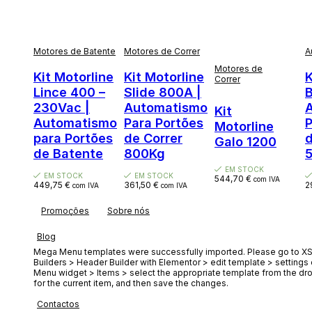
Motores de Batente
Motores de Correr
A
Motores de
Kit Motorline
Kit Motorline
K
Correr
Lince 400 –
Slide 800A |
B
230Vac |
Automatismo
Kit
Automatismo
Para Portões
P
Motorline
para Portões
de Correr
d
Galo 1200
de Batente
800Kg
EM STOCK
EM STOCK
EM STOCK
544,70
€
com IVA
449,75
€
361,50
€
2
com IVA
com IVA
Promoções
Sobre nós
Blog
Mega Menu templates were successfully imported. Please go to XS
Builders > Header Builder with Elementor > edit template > setting
Menu widget > Items > select the appropriate template from the d
for the current item, and then save the changes.
Contactos