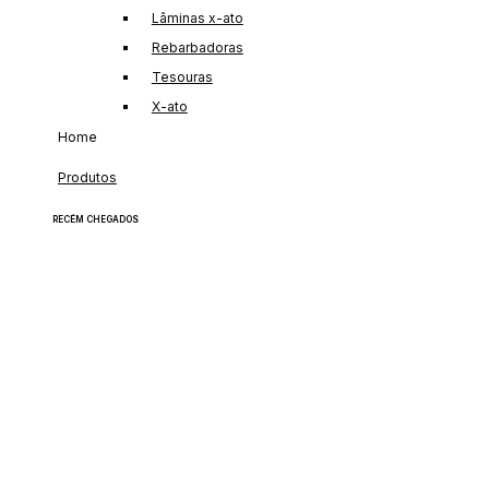
Lâminas x-ato
Rebarbadoras
Tesouras
X-ato
Home
Produtos
RECÉM
CHEGADOS