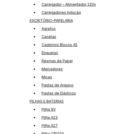
Carregador – Alimentador 220v
Carregadores Indução
ESCRITÓRIO-PAPELARIA
Agrafos
Canetas
Cadernos Blocos A5
Etiquetas
Resmas de Papel
Marcadores
Micas
Pastas de Arquivo
Pastas de Elásticos
PILHAS E BATERIAS
Pilha 9V
Pilha A23
Pilha A27
Pilha CR1220