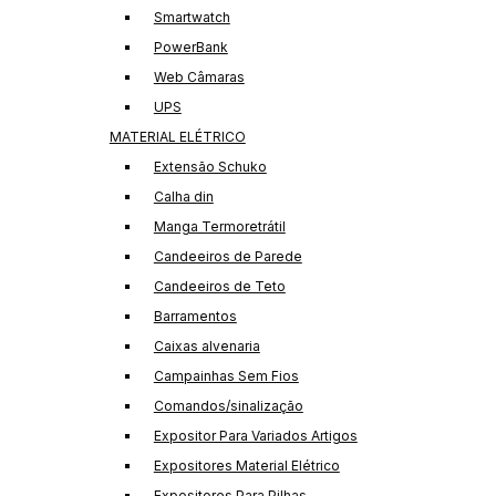
Smartwatch
PowerBank
Web Câmaras
UPS
MATERIAL ELÉTRICO
Extensão Schuko
Calha din
Manga Termoretrátil
Candeeiros de Parede
Candeeiros de Teto
Barramentos
Caixas alvenaria
Campainhas Sem Fios
Comandos/sinalização
Expositor Para Variados Artigos
Expositores Material Elétrico
Expositores Para Pilhas