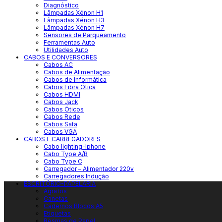
Diagnóstico
Lâmpadas Xénon H1
Lâmpadas Xénon H3
Lâmpadas Xénon H7
Sensores de Parqueamento
Ferramentas Auto
Utilidades Auto
CABOS E CONVERSORES
Cabos AC
Cabos de Alimentação
Cabos de Informática
Cabos Fibra Ótica
Cabos HDMI
Cabos Jack
Cabos Óticos
Cabos Rede
Cabos Sata
Cabos VGA
CABOS E CARREGADORES
Cabo lighting-Iphone
Cabo Type A/B
Cabo Type C
Carregador – Alimentador 220v
Carregadores Indução
ESCRITÓRIO-PAPELARIA
Agrafos
Canetas
Cadernos Blocos A5
Etiquetas
Resmas de Papel