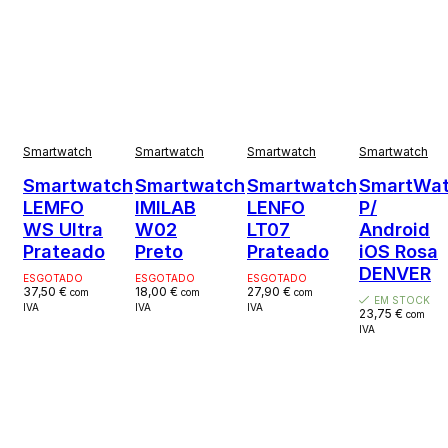
Smartwatch
Smartwatch
Smartwatch
Smartwatch
Smartwatch
Smartwatch
Smartwatch
SmartWa
LEMFO
IMILAB
LENFO
P/
WS Ultra
W02
LT07
Android
Prateado
Preto
Prateado
iOS Rosa
DENVER
ESGOTADO
ESGOTADO
ESGOTADO
37,50
€
18,00
€
27,90
€
com
com
com
EM STOCK
IVA
IVA
IVA
23,75
€
com
IVA