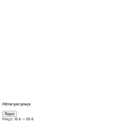
Filtrar por preço
Preço
Preço
Repor
Min
Max
Preço:
16 €
—
65 €