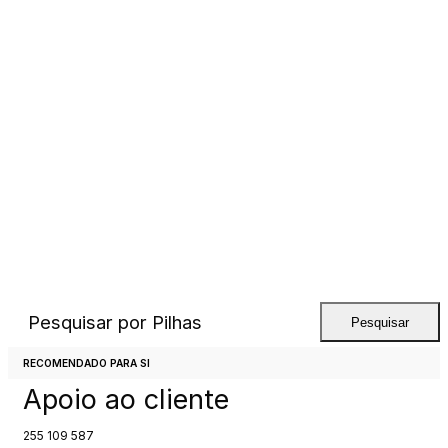
Pesquisar por
Pilhas
Pesquisar
Chamada para rede fixa Nacional
RECOMENDADO PARA SI
Apoio ao cliente
255 109 587