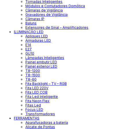
Tomadas Inteligentes
Módulos e Comutadores Domótica
Câmaras de Vigilância
Gravadores de Vigilância
Câmaras IP
Baluns
Extensores de Sinal – Amplificadores
ILUMINAÇÃO LED
Apliques LED
Armaduras LED
E14
E27
GU10
Lâmpadas Inteligentes
Painel embutir LED
Painel exterior LED
T8-1200
T8-1500
T8-60
Fita Backlight – TV – RGB
Fita LED 220V
Fita LED COB
Fita Led Inteligente
Fita Neon Flex
Fitas Led
Focus LED
Transformadores
FERRAMENTAS
Aparafusadoras a bateria
Alicate de Pontas