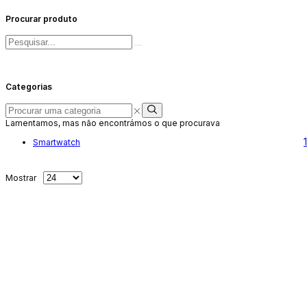
Procurar produto
Pesquisar
por:
Categorias
Procurar
uma
Lamentamos, mas não encontrámos o que procurava
categoria
Smartwatch
grelha
Lista
Produtos
Mostrar
de
por
4
Página
colunas