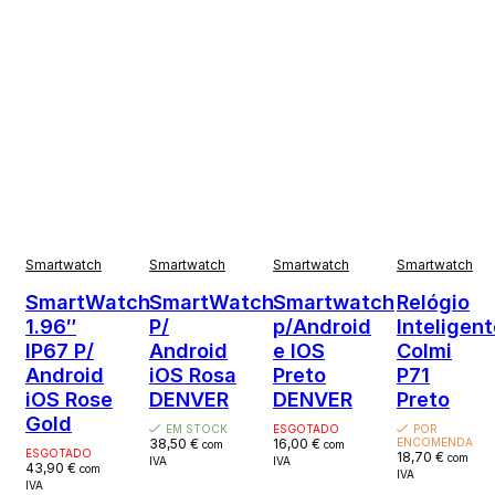
Smartwatch
Smartwatch
Smartwatch
Smartwatch
SmartWatch
SmartWatch
Smartwatch
Relógio
1.96″
P/
p/Android
Inteligen
IP67 P/
Android
e IOS
Colmi
Android
iOS Rosa
Preto
P71
iOS Rose
DENVER
DENVER
Preto
Gold
EM STOCK
ESGOTADO
POR
38,50
€
16,00
€
ENCOMENDA
com
com
ESGOTADO
18,70
€
com
IVA
IVA
43,90
€
com
IVA
IVA