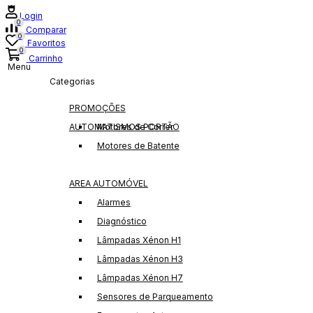
Login
0
Comparar
0
Favoritos
0
Carrinho
Menu
Categorias
PROMOÇÕES
AUTOMATISMOS PORTÃO
Motores de Correr
Motores de Batente
AREA AUTOMÓVEL
Alarmes
Diagnóstico
Lâmpadas Xénon H1
Lâmpadas Xénon H3
Lâmpadas Xénon H7
Sensores de Parqueamento