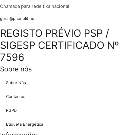
Chamada para rede fixa nacional
geral@phonelit.net
Facebook
Instagram
Linkedin
Whatsapp
REGISTO PRÉVIO PSP /
SIGESP CERTIFICADO Nº
7596
Sobre nós
Sobre Nós
Contactos
RGPD
Etiqueta Energética
Informações