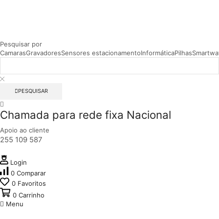
Pesquisar por
Camaras
Gravadores
Sensores estacionamento
Informática
Pilhas
Smartwa
PESQUISAR
Chamada para rede fixa Nacional
Apoio ao cliente
255 109 587
Login
0
Comparar
0
Favoritos
0
Carrinho
Menu