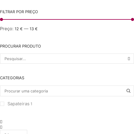
FILTRAR POR PREÇO
Preço:
—
12 €
13 €
PROCURAR PRODUTO
Pesquisar
por:
CATEGORIAS
Sapateiras
1
grelha
de
Lista
Produtos
4