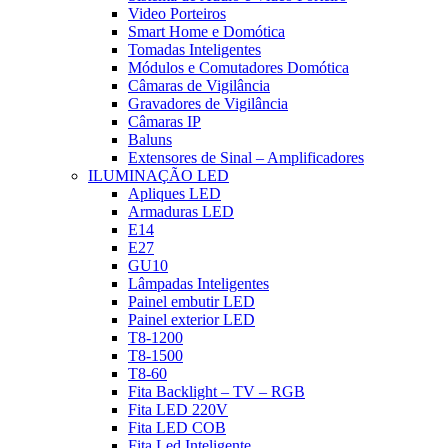
Video Porteiros
Smart Home e Domótica
Tomadas Inteligentes
Módulos e Comutadores Domótica
Câmaras de Vigilância
Gravadores de Vigilância
Câmaras IP
Baluns
Extensores de Sinal – Amplificadores
ILUMINAÇÃO LED
Apliques LED
Armaduras LED
E14
E27
GU10
Lâmpadas Inteligentes
Painel embutir LED
Painel exterior LED
T8-1200
T8-1500
T8-60
Fita Backlight – TV – RGB
Fita LED 220V
Fita LED COB
Fita Led Inteligente