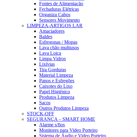
Fontes de Alimentação
Fechaduras Elétricas
Organiza Cabos
Sensores Movimento
LIMPEZA-ARTIGOS LAR
Amaciadores
Baldes
Esfregonas / Mopas
Lava chão multiusos
Lava Loiça
Limpa Vidros
Lixívias
Tira Gorduras
Material Limpeza
Panos e Esfregões
Caixotes do Lixo
Papel Higiénico
Produtos Limpeza
Sacos
Outros Produtos Limpeza
STOCK-OFF
SEGURANÇA – SMART HOME
Alarme s/fios
Monitores para Video Porteiro
Sistema de Áudio e Video Porteiro