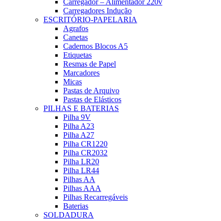
Carregador – Alimentador 220v
Carregadores Indução
ESCRITÓRIO-PAPELARIA
Agrafos
Canetas
Cadernos Blocos A5
Etiquetas
Resmas de Papel
Marcadores
Micas
Pastas de Arquivo
Pastas de Elásticos
PILHAS E BATERIAS
Pilha 9V
Pilha A23
Pilha A27
Pilha CR1220
Pilha CR2032
Pilha LR20
Pilha LR44
Pilhas AA
Pilhas AAA
Pilhas Recarregáveis
Baterias
SOLDADURA