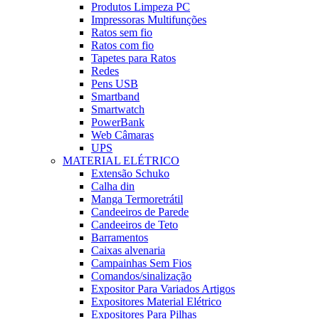
Produtos Limpeza PC
Impressoras Multifunções
Ratos sem fio
Ratos com fio
Tapetes para Ratos
Redes
Pens USB
Smartband
Smartwatch
PowerBank
Web Câmaras
UPS
MATERIAL ELÉTRICO
Extensão Schuko
Calha din
Manga Termoretrátil
Candeeiros de Parede
Candeeiros de Teto
Barramentos
Caixas alvenaria
Campainhas Sem Fios
Comandos/sinalização
Expositor Para Variados Artigos
Expositores Material Elétrico
Expositores Para Pilhas