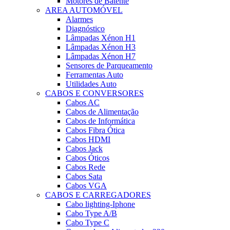
Motores de Batente
AREA AUTOMÓVEL
Alarmes
Diagnóstico
Lâmpadas Xénon H1
Lâmpadas Xénon H3
Lâmpadas Xénon H7
Sensores de Parqueamento
Ferramentas Auto
Utilidades Auto
CABOS E CONVERSORES
Cabos AC
Cabos de Alimentação
Cabos de Informática
Cabos Fibra Ótica
Cabos HDMI
Cabos Jack
Cabos Óticos
Cabos Rede
Cabos Sata
Cabos VGA
CABOS E CARREGADORES
Cabo lighting-Iphone
Cabo Type A/B
Cabo Type C