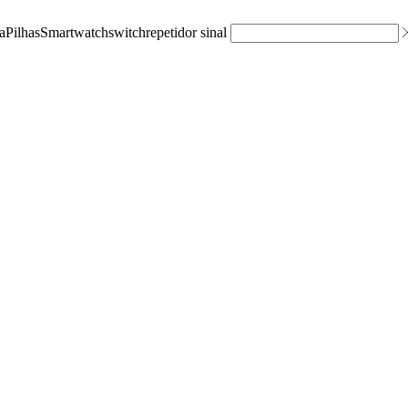
a
Pilhas
Smartwatch
switch
repetidor sinal