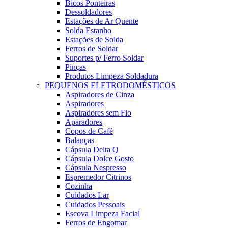
Bicos Ponteiras
Dessoldadores
Estações de Ar Quente
Solda Estanho
Estações de Solda
Ferros de Soldar
Suportes p/ Ferro Soldar
Pinças
Produtos Limpeza Soldadura
PEQUENOS ELETRODOMÉSTICOS
Aspiradores de Cinza
Aspiradores
Aspiradores sem Fio
Aparadores
Copos de Café
Balanças
Cápsula Delta Q
Cápsula Dolce Gosto
Cápsula Nespresso
Espremedor Citrinos
Cozinha
Cuidados Lar
Cuidados Pessoais
Escova Limpeza Facial
Ferros de Engomar