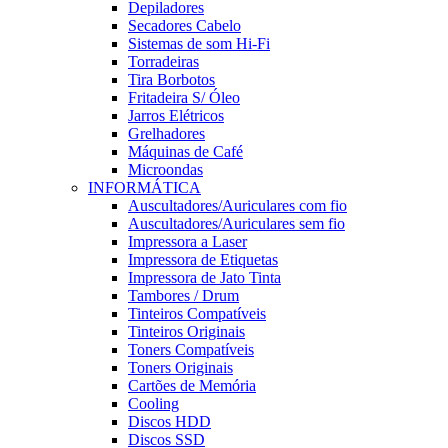
Depiladores
Secadores Cabelo
Sistemas de som Hi-Fi
Torradeiras
Tira Borbotos
Fritadeira S/ Óleo
Jarros Elétricos
Grelhadores
Máquinas de Café
Microondas
INFORMÁTICA
Auscultadores/Auriculares com fio
Auscultadores/Auriculares sem fio
Impressora a Laser
Impressora de Etiquetas
Impressora de Jato Tinta
Tambores / Drum
Tinteiros Compatíveis
Tinteiros Originais
Toners Compatíveis
Toners Originais
Cartões de Memória
Cooling
Discos HDD
Discos SSD