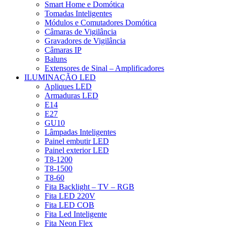
Smart Home e Domótica
Tomadas Inteligentes
Módulos e Comutadores Domótica
Câmaras de Vigilância
Gravadores de Vigilância
Câmaras IP
Baluns
Extensores de Sinal – Amplificadores
ILUMINAÇÃO LED
Apliques LED
Armaduras LED
E14
E27
GU10
Lâmpadas Inteligentes
Painel embutir LED
Painel exterior LED
T8-1200
T8-1500
T8-60
Fita Backlight – TV – RGB
Fita LED 220V
Fita LED COB
Fita Led Inteligente
Fita Neon Flex