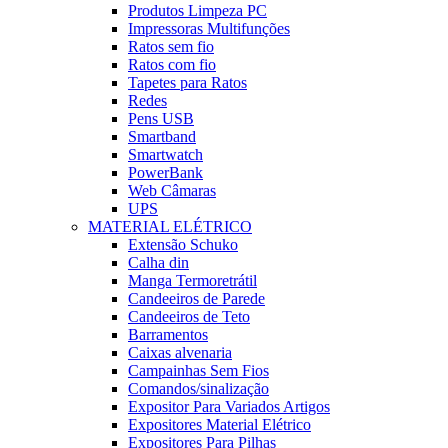
Produtos Limpeza PC
Impressoras Multifunções
Ratos sem fio
Ratos com fio
Tapetes para Ratos
Redes
Pens USB
Smartband
Smartwatch
PowerBank
Web Câmaras
UPS
MATERIAL ELÉTRICO
Extensão Schuko
Calha din
Manga Termoretrátil
Candeeiros de Parede
Candeeiros de Teto
Barramentos
Caixas alvenaria
Campainhas Sem Fios
Comandos/sinalização
Expositor Para Variados Artigos
Expositores Material Elétrico
Expositores Para Pilhas