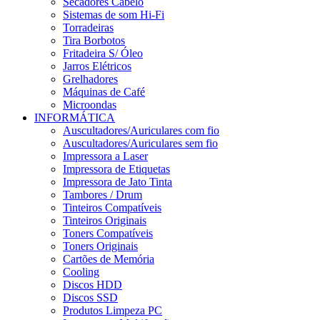
Secadores Cabelo
Sistemas de som Hi-Fi
Torradeiras
Tira Borbotos
Fritadeira S/ Óleo
Jarros Elétricos
Grelhadores
Máquinas de Café
Microondas
INFORMÁTICA
Auscultadores/Auriculares com fio
Auscultadores/Auriculares sem fio
Impressora a Laser
Impressora de Etiquetas
Impressora de Jato Tinta
Tambores / Drum
Tinteiros Compatíveis
Tinteiros Originais
Toners Compatíveis
Toners Originais
Cartões de Memória
Cooling
Discos HDD
Discos SSD
Produtos Limpeza PC