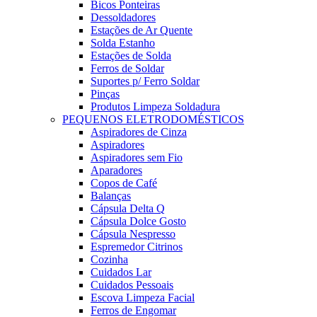
Bicos Ponteiras
Dessoldadores
Estações de Ar Quente
Solda Estanho
Estações de Solda
Ferros de Soldar
Suportes p/ Ferro Soldar
Pinças
Produtos Limpeza Soldadura
PEQUENOS ELETRODOMÉSTICOS
Aspiradores de Cinza
Aspiradores
Aspiradores sem Fio
Aparadores
Copos de Café
Balanças
Cápsula Delta Q
Cápsula Dolce Gosto
Cápsula Nespresso
Espremedor Citrinos
Cozinha
Cuidados Lar
Cuidados Pessoais
Escova Limpeza Facial
Ferros de Engomar