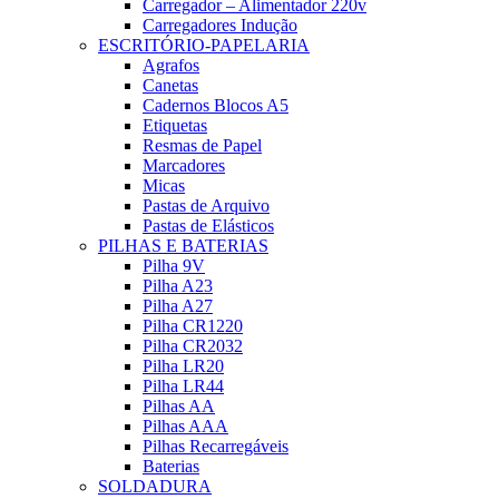
Carregador – Alimentador 220v
Carregadores Indução
ESCRITÓRIO-PAPELARIA
Agrafos
Canetas
Cadernos Blocos A5
Etiquetas
Resmas de Papel
Marcadores
Micas
Pastas de Arquivo
Pastas de Elásticos
PILHAS E BATERIAS
Pilha 9V
Pilha A23
Pilha A27
Pilha CR1220
Pilha CR2032
Pilha LR20
Pilha LR44
Pilhas AA
Pilhas AAA
Pilhas Recarregáveis
Baterias
SOLDADURA