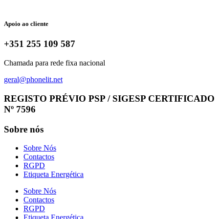
Apoio ao cliente
+351 255 109 587
Chamada para rede fixa nacional
geral@phonelit.net
Facebook
Instagram
Linkedin
Whatsapp
REGISTO PRÉVIO PSP / SIGESP CERTIFICADO
Nº 7596
Sobre nós
Sobre Nós
Contactos
RGPD
Etiqueta Energética
Sobre Nós
Contactos
RGPD
Etiqueta Energética