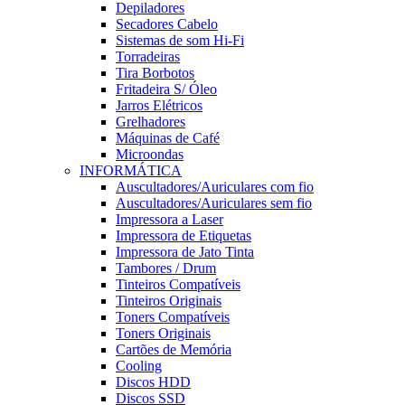
Depiladores
Secadores Cabelo
Sistemas de som Hi-Fi
Torradeiras
Tira Borbotos
Fritadeira S/ Óleo
Jarros Elétricos
Grelhadores
Máquinas de Café
Microondas
INFORMÁTICA
Auscultadores/Auriculares com fio
Auscultadores/Auriculares sem fio
Impressora a Laser
Impressora de Etiquetas
Impressora de Jato Tinta
Tambores / Drum
Tinteiros Compatíveis
Tinteiros Originais
Toners Compatíveis
Toners Originais
Cartões de Memória
Cooling
Discos HDD
Discos SSD