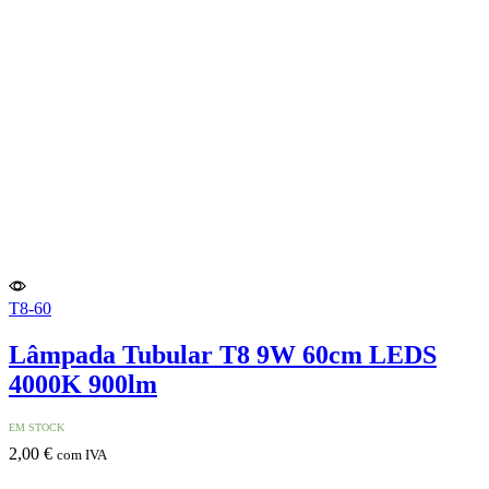
T8-60
Lâmpada Tubular T8 9W 60cm LEDS
4000K 900lm
EM STOCK
2,00
€
com IVA