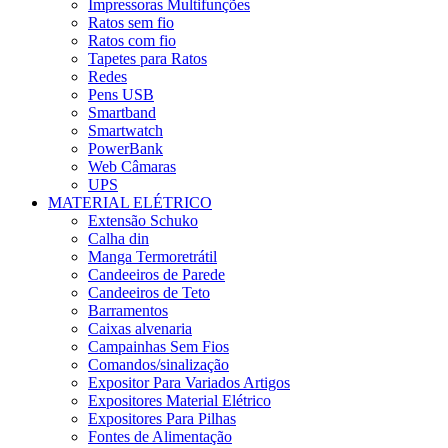
Impressoras Multifunções
Ratos sem fio
Ratos com fio
Tapetes para Ratos
Redes
Pens USB
Smartband
Smartwatch
PowerBank
Web Câmaras
UPS
MATERIAL ELÉTRICO
Extensão Schuko
Calha din
Manga Termoretrátil
Candeeiros de Parede
Candeeiros de Teto
Barramentos
Caixas alvenaria
Campainhas Sem Fios
Comandos/sinalização
Expositor Para Variados Artigos
Expositores Material Elétrico
Expositores Para Pilhas
Fontes de Alimentação