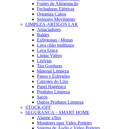
Fontes de Alimentação
Fechaduras Elétricas
Organiza Cabos
Sensores Movimento
LIMPEZA-ARTIGOS LAR
Amaciadores
Baldes
Esfregonas / Mopas
Lava chão multiusos
Lava Loiça
Limpa Vidros
Lixívias
Tira Gorduras
Material Limpeza
Panos e Esfregões
Caixotes do Lixo
Papel Higiénico
Produtos Limpeza
Sacos
Outros Produtos Limpeza
STOCK-OFF
SEGURANÇA – SMART HOME
Alarme s/fios
Monitores para Video Porteiro
Sistema de Áudio e Video Porteiro