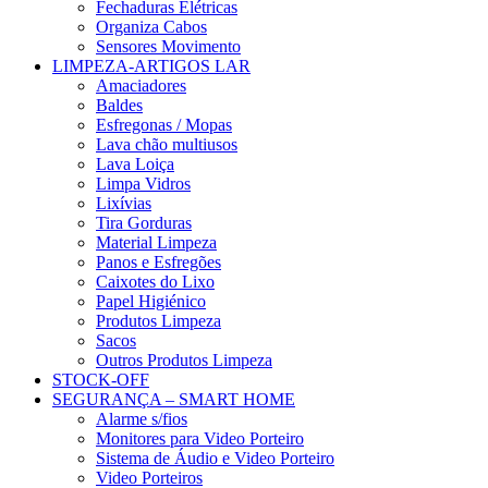
Fechaduras Elétricas
Organiza Cabos
Sensores Movimento
LIMPEZA-ARTIGOS LAR
Amaciadores
Baldes
Esfregonas / Mopas
Lava chão multiusos
Lava Loiça
Limpa Vidros
Lixívias
Tira Gorduras
Material Limpeza
Panos e Esfregões
Caixotes do Lixo
Papel Higiénico
Produtos Limpeza
Sacos
Outros Produtos Limpeza
STOCK-OFF
SEGURANÇA – SMART HOME
Alarme s/fios
Monitores para Video Porteiro
Sistema de Áudio e Video Porteiro
Video Porteiros