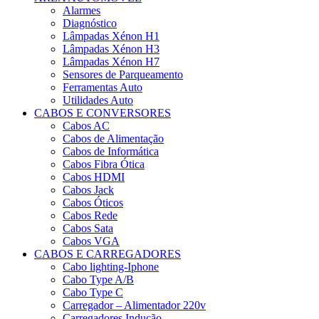
Alarmes
Diagnóstico
Lâmpadas Xénon H1
Lâmpadas Xénon H3
Lâmpadas Xénon H7
Sensores de Parqueamento
Ferramentas Auto
Utilidades Auto
CABOS E CONVERSORES
Cabos AC
Cabos de Alimentação
Cabos de Informática
Cabos Fibra Ótica
Cabos HDMI
Cabos Jack
Cabos Óticos
Cabos Rede
Cabos Sata
Cabos VGA
CABOS E CARREGADORES
Cabo lighting-Iphone
Cabo Type A/B
Cabo Type C
Carregador – Alimentador 220v
Carregadores Indução