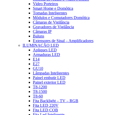
Video Porteiros
Smart Home e Domótica
Tomadas Inteligentes
Módulos e Comutadores Domótica
Câmaras de Vigilância
Gravadores de Vigilância
Câmaras IP
Baluns
Extensores de Sinal – Amplificadores
ILUMINAÇÃO LED
Apliques LED
Armaduras LED
E14
E27
GU10
Lâmpadas Inteligentes
Painel embutir LED
Painel exterior LED
T8-1200
T8-1500
T8-60
Fita Backlight – TV – RGB
Fita LED 220V
Fita LED COB
Fita Led Inteligente