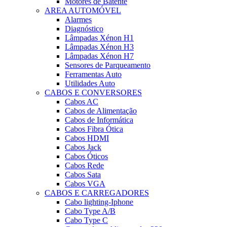
Motores de Batente
AREA AUTOMÓVEL
Alarmes
Diagnóstico
Lâmpadas Xénon H1
Lâmpadas Xénon H3
Lâmpadas Xénon H7
Sensores de Parqueamento
Ferramentas Auto
Utilidades Auto
CABOS E CONVERSORES
Cabos AC
Cabos de Alimentação
Cabos de Informática
Cabos Fibra Ótica
Cabos HDMI
Cabos Jack
Cabos Óticos
Cabos Rede
Cabos Sata
Cabos VGA
CABOS E CARREGADORES
Cabo lighting-Iphone
Cabo Type A/B
Cabo Type C