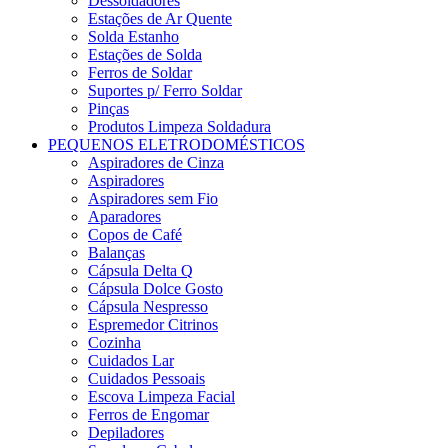
Dessoldadores
Estações de Ar Quente
Solda Estanho
Estações de Solda
Ferros de Soldar
Suportes p/ Ferro Soldar
Pinças
Produtos Limpeza Soldadura
PEQUENOS ELETRODOMÉSTICOS
Aspiradores de Cinza
Aspiradores
Aspiradores sem Fio
Aparadores
Copos de Café
Balanças
Cápsula Delta Q
Cápsula Dolce Gosto
Cápsula Nespresso
Espremedor Citrinos
Cozinha
Cuidados Lar
Cuidados Pessoais
Escova Limpeza Facial
Ferros de Engomar
Depiladores