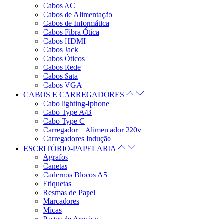
Cabos AC
Cabos de Alimentação
Cabos de Informática
Cabos Fibra Ótica
Cabos HDMI
Cabos Jack
Cabos Óticos
Cabos Rede
Cabos Sata
Cabos VGA
CABOS E CARREGADORES
Cabo lighting-Iphone
Cabo Type A/B
Cabo Type C
Carregador – Alimentador 220v
Carregadores Indução
ESCRITÓRIO-PAPELARIA
Agrafos
Canetas
Cadernos Blocos A5
Etiquetas
Resmas de Papel
Marcadores
Micas
Pastas de Arquivo