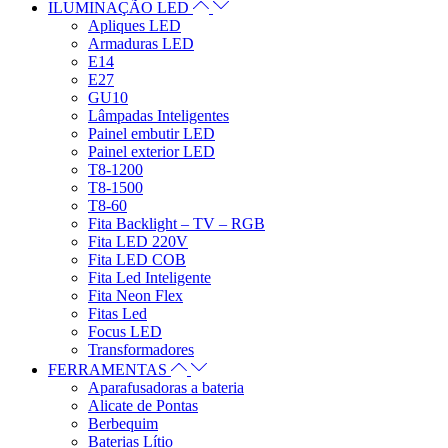
ILUMINAÇÃO LED
Apliques LED
Armaduras LED
E14
E27
GU10
Lâmpadas Inteligentes
Painel embutir LED
Painel exterior LED
T8-1200
T8-1500
T8-60
Fita Backlight – TV – RGB
Fita LED 220V
Fita LED COB
Fita Led Inteligente
Fita Neon Flex
Fitas Led
Focus LED
Transformadores
FERRAMENTAS
Aparafusadoras a bateria
Alicate de Pontas
Berbequim
Baterias Lítio