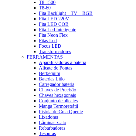
T8-1500
T8-60
Fita Backlight – TV – RGB
Fita LED 220V
Fita LED COB
Fita Led Inteligente
Fita Neon Flex
Fitas Led
Focus LED
Transformadores
FERRAMENTAS
Aparafusadoras a bateria
Alicate de Pontas
Berbequim
Baterias Lítio
Carregador bateria
Chaves de Precisão
Chaves hexagonais
Conjunto de alicates
Manga Termoretrátil
Pistola de Cola Quente
Lixadoras
Lâminas x-ato
Rebarbadoras
Tesouras