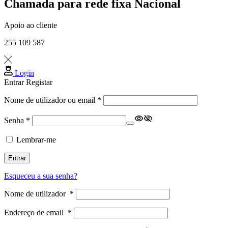
Chamada para rede fixa Nacional
Apoio ao cliente
255 109 587
Login
Entrar
Registar
Obrigatório
Nome de utilizador ou email
*
Obrigatório
Senha
*
Lembrar-me
Entrar
Esqueceu a sua senha?
Nome de utilizador
*
Endereço de email
*