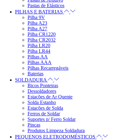
Pastas de Elásticos
PILHAS E BATERIAS
Pilha 9V
Pilha A23
Pilha A27
Pilha CR1220
Pilha CR2032
Pilha LR20
Pilha LR44
Pilhas AA
Pilhas AAA
Pilhas Recarregáveis
Baterias
SOLDADURA
Bicos Ponteiras
Dessoldadores
Estações de Ar Quente
Solda Estanho
Estações de Solda
Ferros de Soldar
Suportes p/ Ferro Soldar
Pinças
Produtos Limpeza Soldadura
PEQUENOS ELETRODOMÉSTICOS