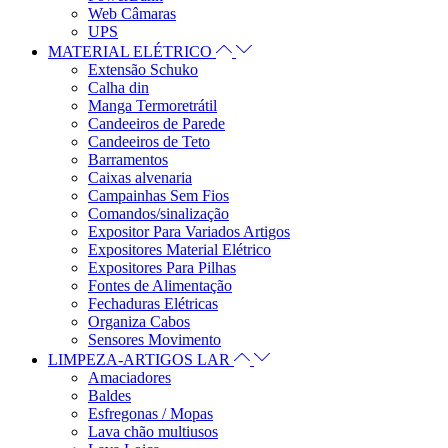
Web Câmaras
UPS
MATERIAL ELÉTRICO
Extensão Schuko
Calha din
Manga Termoretrátil
Candeeiros de Parede
Candeeiros de Teto
Barramentos
Caixas alvenaria
Campainhas Sem Fios
Comandos/sinalização
Expositor Para Variados Artigos
Expositores Material Elétrico
Expositores Para Pilhas
Fontes de Alimentação
Fechaduras Elétricas
Organiza Cabos
Sensores Movimento
LIMPEZA-ARTIGOS LAR
Amaciadores
Baldes
Esfregonas / Mopas
Lava chão multiusos