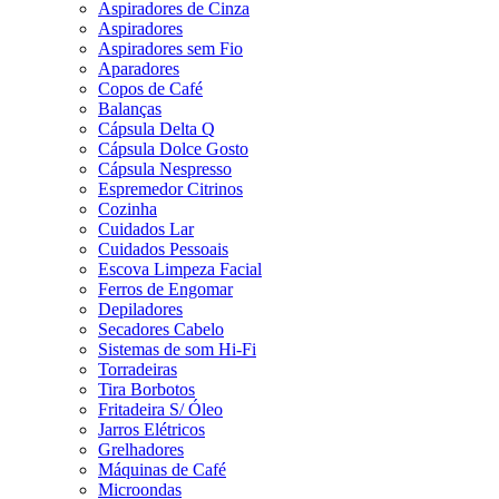
Aspiradores de Cinza
Aspiradores
Aspiradores sem Fio
Aparadores
Copos de Café
Balanças
Cápsula Delta Q
Cápsula Dolce Gosto
Cápsula Nespresso
Espremedor Citrinos
Cozinha
Cuidados Lar
Cuidados Pessoais
Escova Limpeza Facial
Ferros de Engomar
Depiladores
Secadores Cabelo
Sistemas de som Hi-Fi
Torradeiras
Tira Borbotos
Fritadeira S/ Óleo
Jarros Elétricos
Grelhadores
Máquinas de Café
Microondas