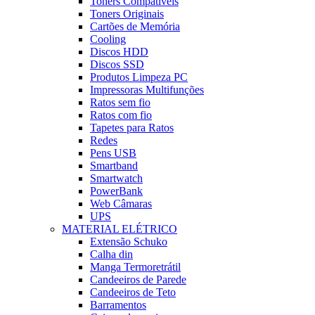
Toners Compatíveis
Toners Originais
Cartões de Memória
Cooling
Discos HDD
Discos SSD
Produtos Limpeza PC
Impressoras Multifunções
Ratos sem fio
Ratos com fio
Tapetes para Ratos
Redes
Pens USB
Smartband
Smartwatch
PowerBank
Web Câmaras
UPS
MATERIAL ELÉTRICO
Extensão Schuko
Calha din
Manga Termoretrátil
Candeeiros de Parede
Candeeiros de Teto
Barramentos