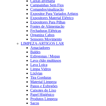
Caixas alvenaria
Campainhas Sem Fios
Comandos/sinalização
Expositor Para Variados Artigos
Expositores Material Elétrico
Expositores Para Pilhas
Fontes de Alimentação
Fechaduras Elétricas
Organiza Cabos
Sensores Movimento
LIMPEZA-ARTIGOS LAR
Amaciadores
Baldes
Esfregonas / Mopas
Lava chão multiusos
Lava Loiça
Limpa Vidros
Lixívias
Tira Gorduras
Material Limpeza
Panos e Esfregões
Caixotes do Lixo
Papel Higiénico
Produtos Limpeza
Sacos