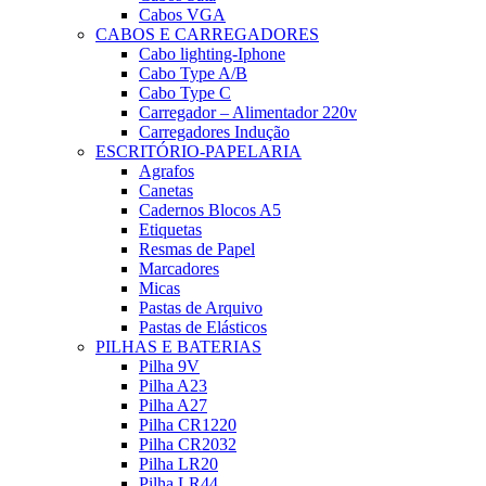
Cabos VGA
CABOS E CARREGADORES
Cabo lighting-Iphone
Cabo Type A/B
Cabo Type C
Carregador – Alimentador 220v
Carregadores Indução
ESCRITÓRIO-PAPELARIA
Agrafos
Canetas
Cadernos Blocos A5
Etiquetas
Resmas de Papel
Marcadores
Micas
Pastas de Arquivo
Pastas de Elásticos
PILHAS E BATERIAS
Pilha 9V
Pilha A23
Pilha A27
Pilha CR1220
Pilha CR2032
Pilha LR20
Pilha LR44