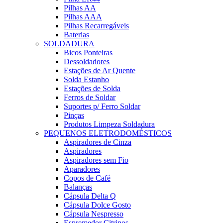
Pilhas AA
Pilhas AAA
Pilhas Recarregáveis
Baterias
SOLDADURA
Bicos Ponteiras
Dessoldadores
Estações de Ar Quente
Solda Estanho
Estações de Solda
Ferros de Soldar
Suportes p/ Ferro Soldar
Pinças
Produtos Limpeza Soldadura
PEQUENOS ELETRODOMÉSTICOS
Aspiradores de Cinza
Aspiradores
Aspiradores sem Fio
Aparadores
Copos de Café
Balanças
Cápsula Delta Q
Cápsula Dolce Gosto
Cápsula Nespresso
Espremedor Citrinos