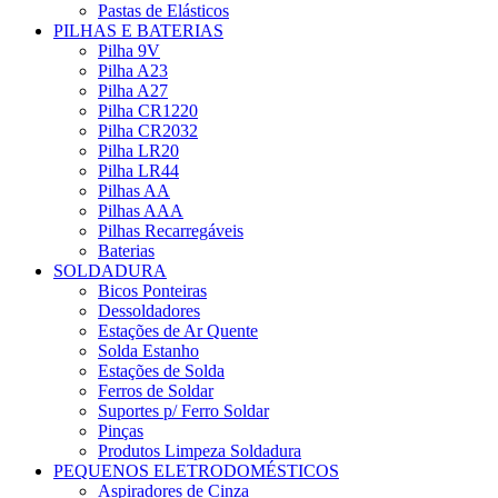
Pastas de Elásticos
PILHAS E BATERIAS
Pilha 9V
Pilha A23
Pilha A27
Pilha CR1220
Pilha CR2032
Pilha LR20
Pilha LR44
Pilhas AA
Pilhas AAA
Pilhas Recarregáveis
Baterias
SOLDADURA
Bicos Ponteiras
Dessoldadores
Estações de Ar Quente
Solda Estanho
Estações de Solda
Ferros de Soldar
Suportes p/ Ferro Soldar
Pinças
Produtos Limpeza Soldadura
PEQUENOS ELETRODOMÉSTICOS
Aspiradores de Cinza