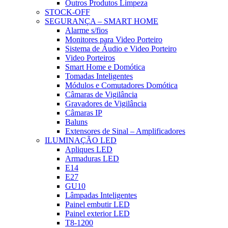
Outros Produtos Limpeza
STOCK-OFF
SEGURANÇA – SMART HOME
Alarme s/fios
Monitores para Video Porteiro
Sistema de Áudio e Video Porteiro
Video Porteiros
Smart Home e Domótica
Tomadas Inteligentes
Módulos e Comutadores Domótica
Câmaras de Vigilância
Gravadores de Vigilância
Câmaras IP
Baluns
Extensores de Sinal – Amplificadores
ILUMINAÇÃO LED
Apliques LED
Armaduras LED
E14
E27
GU10
Lâmpadas Inteligentes
Painel embutir LED
Painel exterior LED
T8-1200