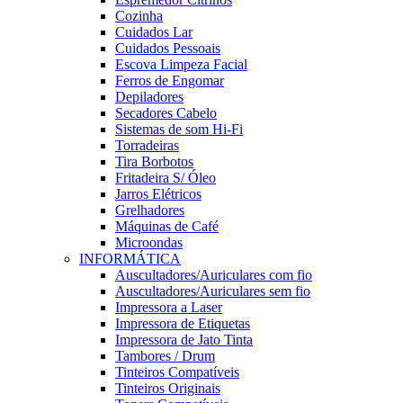
Cozinha
Cuidados Lar
Cuidados Pessoais
Escova Limpeza Facial
Ferros de Engomar
Depiladores
Secadores Cabelo
Sistemas de som Hi-Fi
Torradeiras
Tira Borbotos
Fritadeira S/ Óleo
Jarros Elétricos
Grelhadores
Máquinas de Café
Microondas
INFORMÁTICA
Auscultadores/Auriculares com fio
Auscultadores/Auriculares sem fio
Impressora a Laser
Impressora de Etiquetas
Impressora de Jato Tinta
Tambores / Drum
Tinteiros Compatíveis
Tinteiros Originais