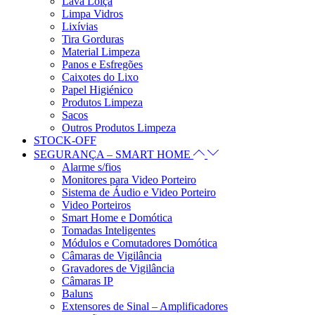
Lava Loiça
Limpa Vidros
Lixívias
Tira Gorduras
Material Limpeza
Panos e Esfregões
Caixotes do Lixo
Papel Higiénico
Produtos Limpeza
Sacos
Outros Produtos Limpeza
STOCK-OFF
SEGURANÇA – SMART HOME
Alarme s/fios
Monitores para Video Porteiro
Sistema de Áudio e Video Porteiro
Video Porteiros
Smart Home e Domótica
Tomadas Inteligentes
Módulos e Comutadores Domótica
Câmaras de Vigilância
Gravadores de Vigilância
Câmaras IP
Baluns
Extensores de Sinal – Amplificadores