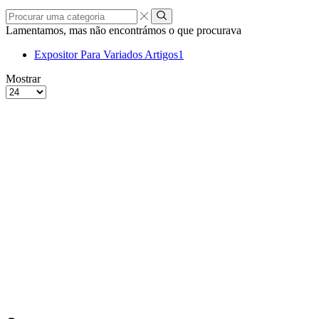
Procurar
uma
Lamentamos, mas não encontrámos o que procurava
categoria
Expositor Para Variados Artigos
1
grelha
Lista
Mostrar
de
Produtos
4
por
colunas
Página