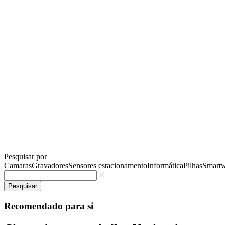
Pesquisar por
Camaras
Gravadores
Sensores estacionamento
Informática
Pilhas
Smartw
Pesquisar
Recomendado para si