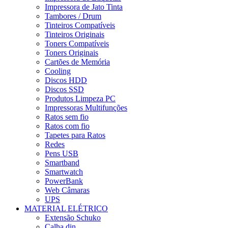
Impressora de Jato Tinta
Tambores / Drum
Tinteiros Compatíveis
Tinteiros Originais
Toners Compatíveis
Toners Originais
Cartões de Memória
Cooling
Discos HDD
Discos SSD
Produtos Limpeza PC
Impressoras Multifunções
Ratos sem fio
Ratos com fio
Tapetes para Ratos
Redes
Pens USB
Smartband
Smartwatch
PowerBank
Web Câmaras
UPS
MATERIAL ELÉTRICO
Extensão Schuko
Calha din