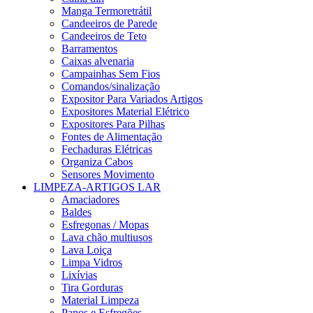
Manga Termoretrátil
Candeeiros de Parede
Candeeiros de Teto
Barramentos
Caixas alvenaria
Campainhas Sem Fios
Comandos/sinalização
Expositor Para Variados Artigos
Expositores Material Elétrico
Expositores Para Pilhas
Fontes de Alimentação
Fechaduras Elétricas
Organiza Cabos
Sensores Movimento
LIMPEZA-ARTIGOS LAR
Amaciadores
Baldes
Esfregonas / Mopas
Lava chão multiusos
Lava Loiça
Limpa Vidros
Lixívias
Tira Gorduras
Material Limpeza
Panos e Esfregões