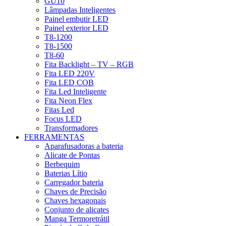
GU10
Lâmpadas Inteligentes
Painel embutir LED
Painel exterior LED
T8-1200
T8-1500
T8-60
Fita Backlight – TV – RGB
Fita LED 220V
Fita LED COB
Fita Led Inteligente
Fita Neon Flex
Fitas Led
Focus LED
Transformadores
FERRAMENTAS
Aparafusadoras a bateria
Alicate de Pontas
Berbequim
Baterias Lítio
Carregador bateria
Chaves de Precisão
Chaves hexagonais
Conjunto de alicates
Manga Termoretrátil