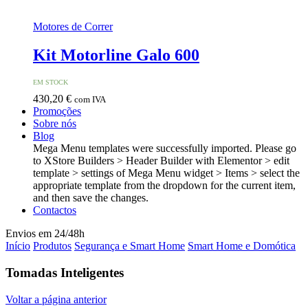
Motores de Correr
Kit Motorline Galo 600
EM STOCK
430,20
€
com IVA
Promoções
Sobre nós
Blog
Mega Menu templates were successfully imported. Please go
to XStore Builders > Header Builder with Elementor > edit
template > settings of Mega Menu widget > Items > select the
appropriate template from the dropdown for the current item,
and then save the changes.
Contactos
Envios em 24/48h
Início
Produtos
Segurança e Smart Home
Smart Home e Domótica
Tomadas Inteligentes
Voltar a página anterior