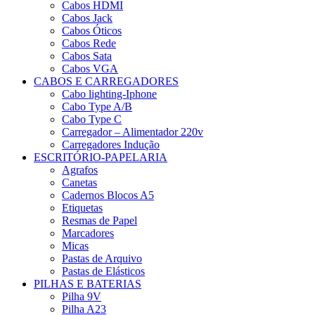
Cabos HDMI
Cabos Jack
Cabos Óticos
Cabos Rede
Cabos Sata
Cabos VGA
CABOS E CARREGADORES
Cabo lighting-Iphone
Cabo Type A/B
Cabo Type C
Carregador – Alimentador 220v
Carregadores Indução
ESCRITÓRIO-PAPELARIA
Agrafos
Canetas
Cadernos Blocos A5
Etiquetas
Resmas de Papel
Marcadores
Micas
Pastas de Arquivo
Pastas de Elásticos
PILHAS E BATERIAS
Pilha 9V
Pilha A23