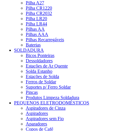
Pilha A27
Pilha CR1220
Pilha CR2032
Pilha LR20
Pilha LR44
Pilhas AA
Pilhas AAA
Pilhas Recarregáveis
Baterias
SOLDADURA
Bicos Ponteiras
Dessoldadores
Estações de Ar Quente
Solda Estanho
Estações de Solda
Ferros de Soldar
Suportes p/ Ferro Soldar
Pinças
Produtos Limpeza Soldadura
PEQUENOS ELETRODOMÉSTICOS
Aspiradores de Cinza
Aspiradores
Aspiradores sem Fio
Aparadores
Copos de Café