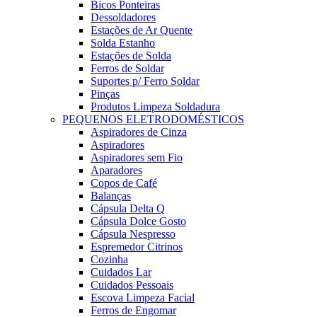
Bicos Ponteiras
Dessoldadores
Estações de Ar Quente
Solda Estanho
Estações de Solda
Ferros de Soldar
Suportes p/ Ferro Soldar
Pinças
Produtos Limpeza Soldadura
PEQUENOS ELETRODOMÉSTICOS
Aspiradores de Cinza
Aspiradores
Aspiradores sem Fio
Aparadores
Copos de Café
Balanças
Cápsula Delta Q
Cápsula Dolce Gosto
Cápsula Nespresso
Espremedor Citrinos
Cozinha
Cuidados Lar
Cuidados Pessoais
Escova Limpeza Facial
Ferros de Engomar