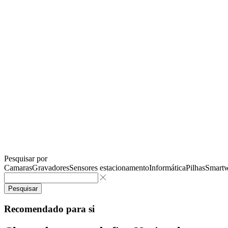
Pesquisar por
Camaras
Gravadores
Sensores estacionamento
Informática
Pilhas
Smartw
Pesquisar
Recomendado para si