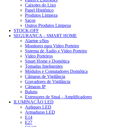
Caixotes do Lixo
Papel Higiénico
Produtos Limpeza
Sacos
Outros Produtos Limpeza
STOCK-OFF
SEGURANÇA – SMART HOME
Alarme s/fios
Monitores para Video Porteiro
Sistema de Áudio e Video Porteiro
Video Porteiros
Smart Home e Domótica
Tomadas Inteligentes
Módulos e Comutadores Domótica
Câmaras de Vigilância
Gravadores de Vigilância
Câmaras IP
Baluns
Extensores de Sinal – Amplificadores
ILUMINAÇÃO LED
Apliques LED
Armaduras LED
E14
E27