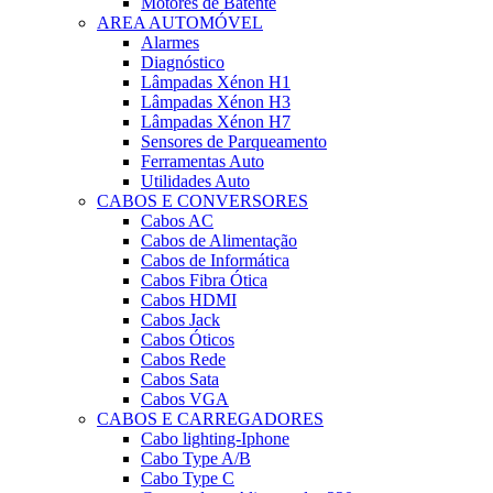
Motores de Batente
AREA AUTOMÓVEL
Alarmes
Diagnóstico
Lâmpadas Xénon H1
Lâmpadas Xénon H3
Lâmpadas Xénon H7
Sensores de Parqueamento
Ferramentas Auto
Utilidades Auto
CABOS E CONVERSORES
Cabos AC
Cabos de Alimentação
Cabos de Informática
Cabos Fibra Ótica
Cabos HDMI
Cabos Jack
Cabos Óticos
Cabos Rede
Cabos Sata
Cabos VGA
CABOS E CARREGADORES
Cabo lighting-Iphone
Cabo Type A/B
Cabo Type C