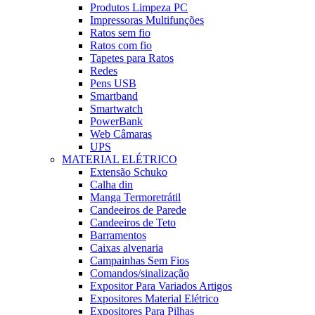
Produtos Limpeza PC
Impressoras Multifunções
Ratos sem fio
Ratos com fio
Tapetes para Ratos
Redes
Pens USB
Smartband
Smartwatch
PowerBank
Web Câmaras
UPS
MATERIAL ELÉTRICO
Extensão Schuko
Calha din
Manga Termoretrátil
Candeeiros de Parede
Candeeiros de Teto
Barramentos
Caixas alvenaria
Campainhas Sem Fios
Comandos/sinalização
Expositor Para Variados Artigos
Expositores Material Elétrico
Expositores Para Pilhas