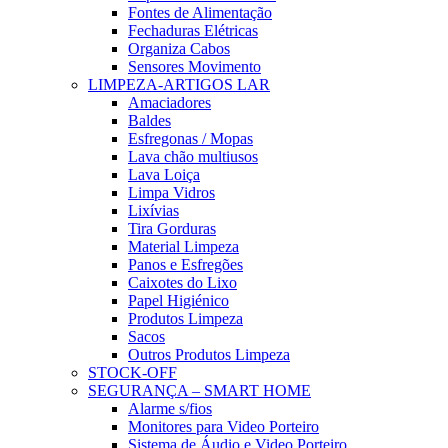
Fontes de Alimentação
Fechaduras Elétricas
Organiza Cabos
Sensores Movimento
LIMPEZA-ARTIGOS LAR
Amaciadores
Baldes
Esfregonas / Mopas
Lava chão multiusos
Lava Loiça
Limpa Vidros
Lixívias
Tira Gorduras
Material Limpeza
Panos e Esfregões
Caixotes do Lixo
Papel Higiénico
Produtos Limpeza
Sacos
Outros Produtos Limpeza
STOCK-OFF
SEGURANÇA – SMART HOME
Alarme s/fios
Monitores para Video Porteiro
Sistema de Áudio e Video Porteiro