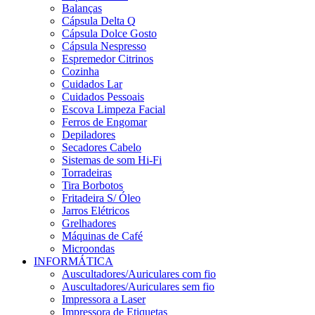
Balanças
Cápsula Delta Q
Cápsula Dolce Gosto
Cápsula Nespresso
Espremedor Citrinos
Cozinha
Cuidados Lar
Cuidados Pessoais
Escova Limpeza Facial
Ferros de Engomar
Depiladores
Secadores Cabelo
Sistemas de som Hi-Fi
Torradeiras
Tira Borbotos
Fritadeira S/ Óleo
Jarros Elétricos
Grelhadores
Máquinas de Café
Microondas
INFORMÁTICA
Auscultadores/Auriculares com fio
Auscultadores/Auriculares sem fio
Impressora a Laser
Impressora de Etiquetas