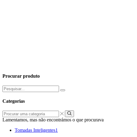
Procurar produto
Pesquisar
por:
Categorias
Procurar
uma
Lamentamos, mas não encontrámos o que procurava
categoria
Tomadas Inteligentes
1