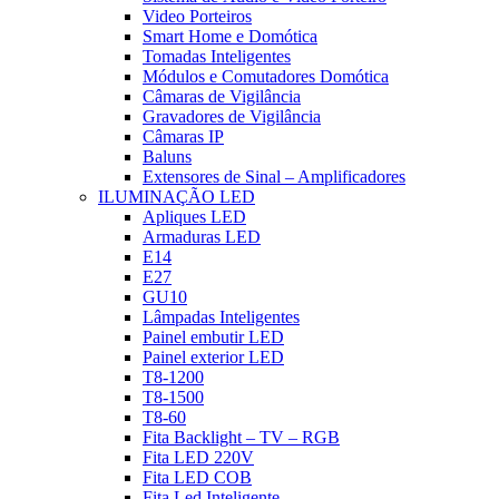
Video Porteiros
Smart Home e Domótica
Tomadas Inteligentes
Módulos e Comutadores Domótica
Câmaras de Vigilância
Gravadores de Vigilância
Câmaras IP
Baluns
Extensores de Sinal – Amplificadores
ILUMINAÇÃO LED
Apliques LED
Armaduras LED
E14
E27
GU10
Lâmpadas Inteligentes
Painel embutir LED
Painel exterior LED
T8-1200
T8-1500
T8-60
Fita Backlight – TV – RGB
Fita LED 220V
Fita LED COB
Fita Led Inteligente