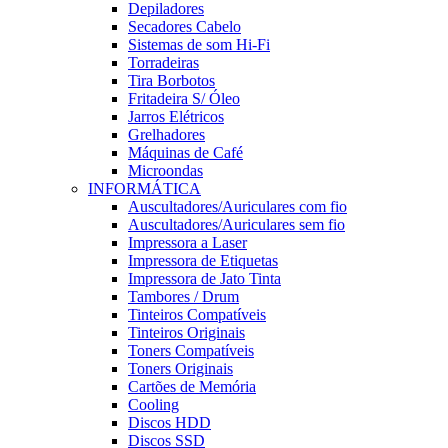
Depiladores
Secadores Cabelo
Sistemas de som Hi-Fi
Torradeiras
Tira Borbotos
Fritadeira S/ Óleo
Jarros Elétricos
Grelhadores
Máquinas de Café
Microondas
INFORMÁTICA
Auscultadores/Auriculares com fio
Auscultadores/Auriculares sem fio
Impressora a Laser
Impressora de Etiquetas
Impressora de Jato Tinta
Tambores / Drum
Tinteiros Compatíveis
Tinteiros Originais
Toners Compatíveis
Toners Originais
Cartões de Memória
Cooling
Discos HDD
Discos SSD