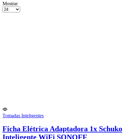
grelha
Lista
Mostrar
de
Produtos
4
por
colunas
Página
Tomadas Inteligentes
Ficha Elétrica Adaptadora 1x Schuko
Inteligente WiFi SONOFF