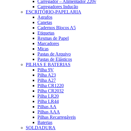
Carregador – Alimentador 220v
Carregadores Indução
ESCRITÓRIO-PAPELARIA
Agrafos
Canetas
Cadernos Blocos A5
Etiquetas
Resmas de Papel
Marcadores
Micas
Pastas de Arquivo
Pastas de Elásticos
PILHAS E BATERIAS
Pilha 9V
Pilha A23
Pilha A27
Pilha CR1220
Pilha CR2032
Pilha LR20
Pilha LR44
Pilhas AA
Pilhas AAA
Pilhas Recarregáveis
Baterias
SOLDADURA