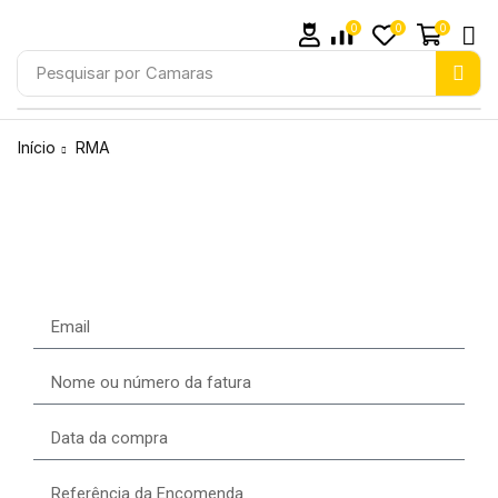
0
0
0
Pesquisar por
Camaras
Início
RMA