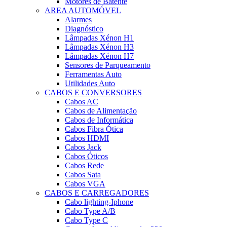
Motores de Batente
AREA AUTOMÓVEL
Alarmes
Diagnóstico
Lâmpadas Xénon H1
Lâmpadas Xénon H3
Lâmpadas Xénon H7
Sensores de Parqueamento
Ferramentas Auto
Utilidades Auto
CABOS E CONVERSORES
Cabos AC
Cabos de Alimentação
Cabos de Informática
Cabos Fibra Ótica
Cabos HDMI
Cabos Jack
Cabos Óticos
Cabos Rede
Cabos Sata
Cabos VGA
CABOS E CARREGADORES
Cabo lighting-Iphone
Cabo Type A/B
Cabo Type C