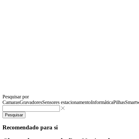
Pesquisar por
Camaras
Gravadores
Sensores estacionamento
Informática
Pilhas
Smartw
Pesquisar
Recomendado para si