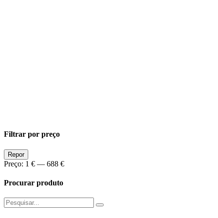
Filtrar por preço
Preço
Preço
Repor
Min
Max
Preço:
1 €
—
688 €
Procurar produto
Pesquisar
por: