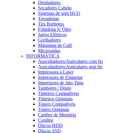
Depiladores
Secadores Cabelo
Sistemas de som Hi-Fi
Torradeiras
Tira Borbotos
Fritadeira S/ Óleo
Jarros Elétricos
Grelhadores
Máquinas de Café
Microondas
INFORMÁTICA
Auscultadores/Auriculares com fio
Auscultadores/Auriculares sem fio
Impressora a Laser
Impressora de Etiquetas
Impressora de Jato Tinta
Tambores / Drum
Tinteiros Compatíveis
Tinteiros Originais
Toners Compatíveis
Toners Originais
Cartões de Memória
Cooling
Discos HDD
Discos SSD