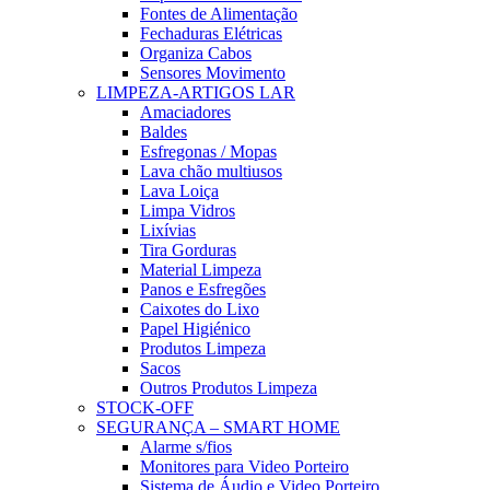
Fontes de Alimentação
Fechaduras Elétricas
Organiza Cabos
Sensores Movimento
LIMPEZA-ARTIGOS LAR
Amaciadores
Baldes
Esfregonas / Mopas
Lava chão multiusos
Lava Loiça
Limpa Vidros
Lixívias
Tira Gorduras
Material Limpeza
Panos e Esfregões
Caixotes do Lixo
Papel Higiénico
Produtos Limpeza
Sacos
Outros Produtos Limpeza
STOCK-OFF
SEGURANÇA – SMART HOME
Alarme s/fios
Monitores para Video Porteiro
Sistema de Áudio e Video Porteiro