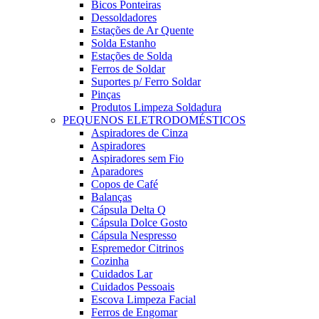
Bicos Ponteiras
Dessoldadores
Estações de Ar Quente
Solda Estanho
Estações de Solda
Ferros de Soldar
Suportes p/ Ferro Soldar
Pinças
Produtos Limpeza Soldadura
PEQUENOS ELETRODOMÉSTICOS
Aspiradores de Cinza
Aspiradores
Aspiradores sem Fio
Aparadores
Copos de Café
Balanças
Cápsula Delta Q
Cápsula Dolce Gosto
Cápsula Nespresso
Espremedor Citrinos
Cozinha
Cuidados Lar
Cuidados Pessoais
Escova Limpeza Facial
Ferros de Engomar