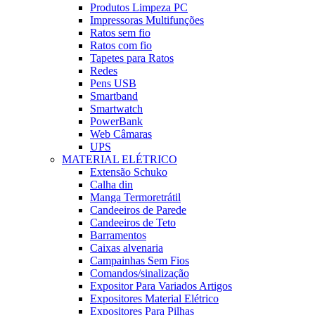
Produtos Limpeza PC
Impressoras Multifunções
Ratos sem fio
Ratos com fio
Tapetes para Ratos
Redes
Pens USB
Smartband
Smartwatch
PowerBank
Web Câmaras
UPS
MATERIAL ELÉTRICO
Extensão Schuko
Calha din
Manga Termoretrátil
Candeeiros de Parede
Candeeiros de Teto
Barramentos
Caixas alvenaria
Campainhas Sem Fios
Comandos/sinalização
Expositor Para Variados Artigos
Expositores Material Elétrico
Expositores Para Pilhas