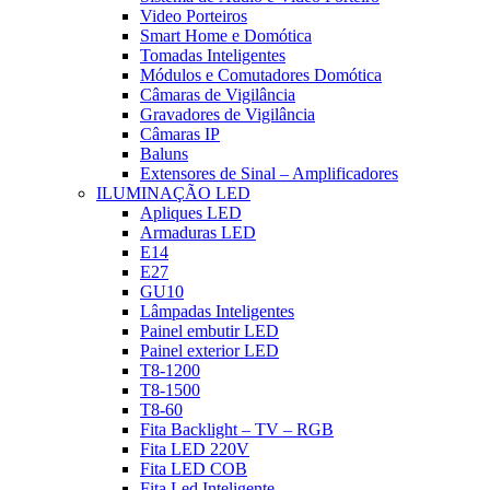
Video Porteiros
Smart Home e Domótica
Tomadas Inteligentes
Módulos e Comutadores Domótica
Câmaras de Vigilância
Gravadores de Vigilância
Câmaras IP
Baluns
Extensores de Sinal – Amplificadores
ILUMINAÇÃO LED
Apliques LED
Armaduras LED
E14
E27
GU10
Lâmpadas Inteligentes
Painel embutir LED
Painel exterior LED
T8-1200
T8-1500
T8-60
Fita Backlight – TV – RGB
Fita LED 220V
Fita LED COB
Fita Led Inteligente