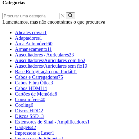
Categorias
Procurar
uma
Lamentamos, mas não encontrámos o que procurava
categoria
Alicates cravar
1
Adaptadores
1
Área Automóvel
60
Armanezamento
11
Auscultadores / Auriculares
23
Auscultadores/Auriculares com fio
2
Auscultadores/Auriculares sem fio
19
Base Refrigiração para Portátil
1
Cabos e Carregadores
75
Cabos Fibra Ótica
3
Cabos HDMI
14
Cartões de Memória
6
Consumíveis
40
Cooling
6
Discos HDD
2
Discos SSD
13
Extensores de Sinal - Amplificadores
1
Gadgets
42
Impressora a Laser
1
Impressora de Etiquetas
1