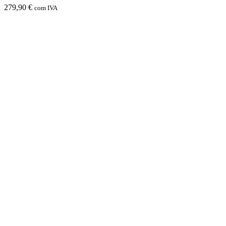
279,90
€
com IVA