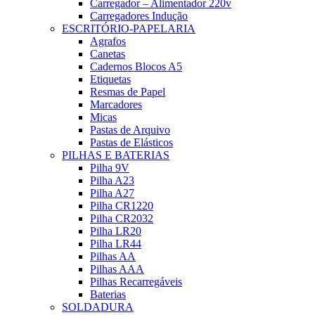
Carregador – Alimentador 220v
Carregadores Indução
ESCRITÓRIO-PAPELARIA
Agrafos
Canetas
Cadernos Blocos A5
Etiquetas
Resmas de Papel
Marcadores
Micas
Pastas de Arquivo
Pastas de Elásticos
PILHAS E BATERIAS
Pilha 9V
Pilha A23
Pilha A27
Pilha CR1220
Pilha CR2032
Pilha LR20
Pilha LR44
Pilhas AA
Pilhas AAA
Pilhas Recarregáveis
Baterias
SOLDADURA