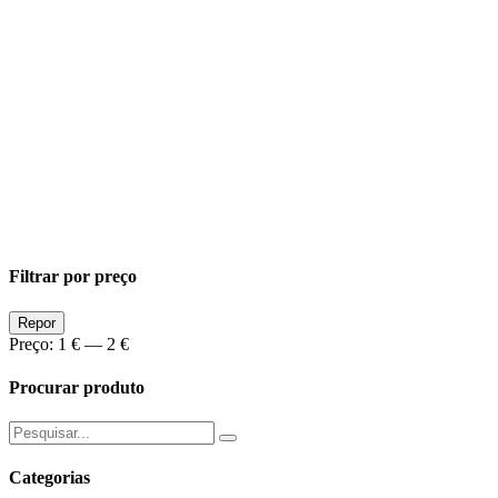
Filtrar por preço
Preço
Preço
Repor
Min
Max
Preço:
1 €
—
2 €
Procurar produto
Pesquisar
por:
Categorias