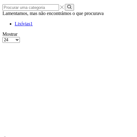
Procurar
uma
Lamentamos, mas não encontrámos o que procurava
categoria
Lixívias
1
grelha
Lista
Mostrar
de
Produtos
4
por
colunas
Página