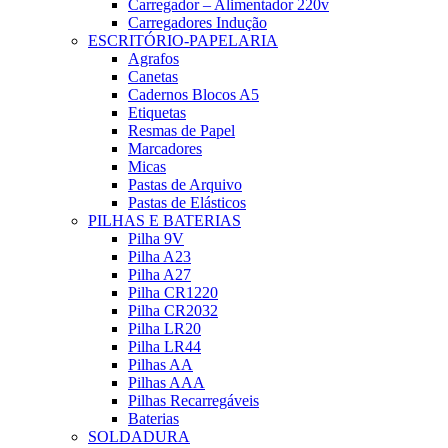
Carregador – Alimentador 220v
Carregadores Indução
ESCRITÓRIO-PAPELARIA
Agrafos
Canetas
Cadernos Blocos A5
Etiquetas
Resmas de Papel
Marcadores
Micas
Pastas de Arquivo
Pastas de Elásticos
PILHAS E BATERIAS
Pilha 9V
Pilha A23
Pilha A27
Pilha CR1220
Pilha CR2032
Pilha LR20
Pilha LR44
Pilhas AA
Pilhas AAA
Pilhas Recarregáveis
Baterias
SOLDADURA