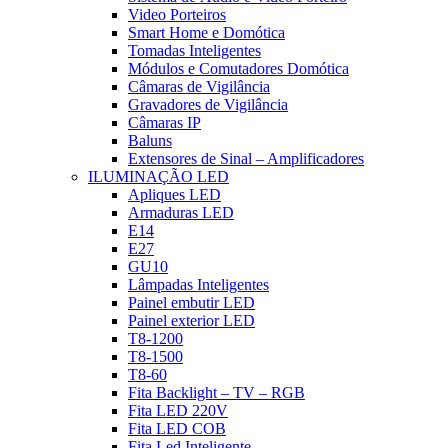
Video Porteiros
Smart Home e Domótica
Tomadas Inteligentes
Módulos e Comutadores Domótica
Câmaras de Vigilância
Gravadores de Vigilância
Câmaras IP
Baluns
Extensores de Sinal – Amplificadores
ILUMINAÇÃO LED
Apliques LED
Armaduras LED
E14
E27
GU10
Lâmpadas Inteligentes
Painel embutir LED
Painel exterior LED
T8-1200
T8-1500
T8-60
Fita Backlight – TV – RGB
Fita LED 220V
Fita LED COB
Fita Led Inteligente