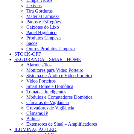
Limpa Vidros
Lixívias
Tira Gorduras
Material Limpeza
Panos e Esfregões
Caixotes do Lixo
Papel Higiénico
Produtos Limpeza
Sacos
Outros Produtos Limpeza
STOCK-OFF
SEGURANÇA – SMART HOME
Alarme s/fios
Monitores para Video Porteiro
Sistema de Áudio e Video Porteiro
Video Porteiros
Smart Home e Domótica
Tomadas Inteligentes
Módulos e Comutadores Domótica
Câmaras de Vigilância
Gravadores de Vigilância
Câmaras IP
Baluns
Extensores de Sinal – Amplificadores
ILUMINAÇÃO LED