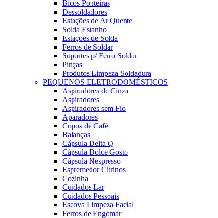
Bicos Ponteiras
Dessoldadores
Estações de Ar Quente
Solda Estanho
Estações de Solda
Ferros de Soldar
Suportes p/ Ferro Soldar
Pinças
Produtos Limpeza Soldadura
PEQUENOS ELETRODOMÉSTICOS
Aspiradores de Cinza
Aspiradores
Aspiradores sem Fio
Aparadores
Copos de Café
Balanças
Cápsula Delta Q
Cápsula Dolce Gosto
Cápsula Nespresso
Espremedor Citrinos
Cozinha
Cuidados Lar
Cuidados Pessoais
Escova Limpeza Facial
Ferros de Engomar