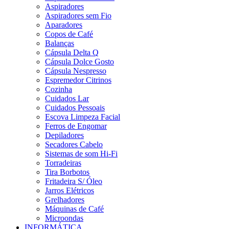
Aspiradores
Aspiradores sem Fio
Aparadores
Copos de Café
Balanças
Cápsula Delta Q
Cápsula Dolce Gosto
Cápsula Nespresso
Espremedor Citrinos
Cozinha
Cuidados Lar
Cuidados Pessoais
Escova Limpeza Facial
Ferros de Engomar
Depiladores
Secadores Cabelo
Sistemas de som Hi-Fi
Torradeiras
Tira Borbotos
Fritadeira S/ Óleo
Jarros Elétricos
Grelhadores
Máquinas de Café
Microondas
INFORMÁTICA