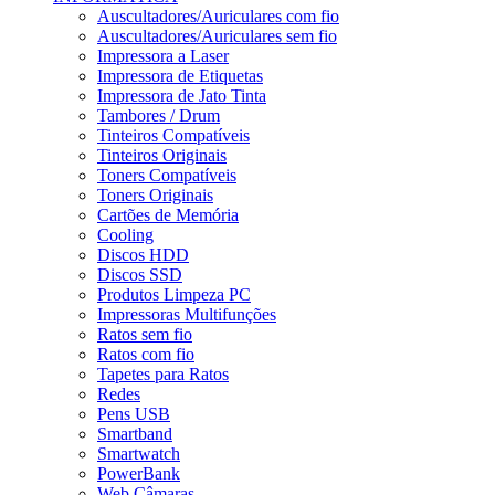
Auscultadores/Auriculares com fio
Auscultadores/Auriculares sem fio
Impressora a Laser
Impressora de Etiquetas
Impressora de Jato Tinta
Tambores / Drum
Tinteiros Compatíveis
Tinteiros Originais
Toners Compatíveis
Toners Originais
Cartões de Memória
Cooling
Discos HDD
Discos SSD
Produtos Limpeza PC
Impressoras Multifunções
Ratos sem fio
Ratos com fio
Tapetes para Ratos
Redes
Pens USB
Smartband
Smartwatch
PowerBank
Web Câmaras