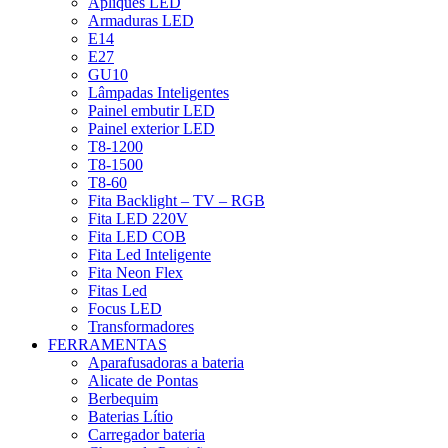
Apliques LED
Armaduras LED
E14
E27
GU10
Lâmpadas Inteligentes
Painel embutir LED
Painel exterior LED
T8-1200
T8-1500
T8-60
Fita Backlight – TV – RGB
Fita LED 220V
Fita LED COB
Fita Led Inteligente
Fita Neon Flex
Fitas Led
Focus LED
Transformadores
FERRAMENTAS
Aparafusadoras a bateria
Alicate de Pontas
Berbequim
Baterias Lítio
Carregador bateria