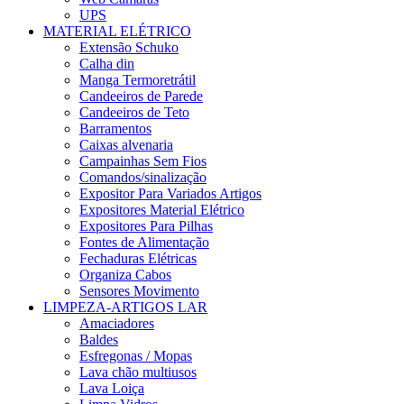
UPS
MATERIAL ELÉTRICO
Extensão Schuko
Calha din
Manga Termoretrátil
Candeeiros de Parede
Candeeiros de Teto
Barramentos
Caixas alvenaria
Campainhas Sem Fios
Comandos/sinalização
Expositor Para Variados Artigos
Expositores Material Elétrico
Expositores Para Pilhas
Fontes de Alimentação
Fechaduras Elétricas
Organiza Cabos
Sensores Movimento
LIMPEZA-ARTIGOS LAR
Amaciadores
Baldes
Esfregonas / Mopas
Lava chão multiusos
Lava Loiça