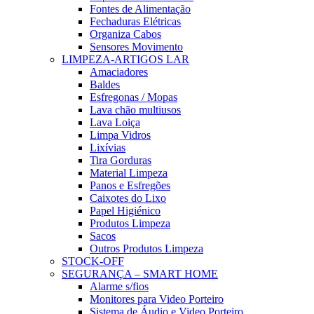
Fontes de Alimentação
Fechaduras Elétricas
Organiza Cabos
Sensores Movimento
LIMPEZA-ARTIGOS LAR
Amaciadores
Baldes
Esfregonas / Mopas
Lava chão multiusos
Lava Loiça
Limpa Vidros
Lixívias
Tira Gorduras
Material Limpeza
Panos e Esfregões
Caixotes do Lixo
Papel Higiénico
Produtos Limpeza
Sacos
Outros Produtos Limpeza
STOCK-OFF
SEGURANÇA – SMART HOME
Alarme s/fios
Monitores para Video Porteiro
Sistema de Áudio e Video Porteiro