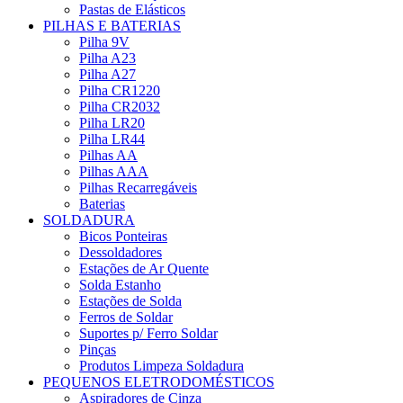
Pastas de Elásticos
PILHAS E BATERIAS
Pilha 9V
Pilha A23
Pilha A27
Pilha CR1220
Pilha CR2032
Pilha LR20
Pilha LR44
Pilhas AA
Pilhas AAA
Pilhas Recarregáveis
Baterias
SOLDADURA
Bicos Ponteiras
Dessoldadores
Estações de Ar Quente
Solda Estanho
Estações de Solda
Ferros de Soldar
Suportes p/ Ferro Soldar
Pinças
Produtos Limpeza Soldadura
PEQUENOS ELETRODOMÉSTICOS
Aspiradores de Cinza