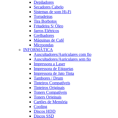
Depiladores
Secadores Cabelo
Sistemas de som Hi-Fi
Torradeiras
Tira Borbotos
Fritadeira S/ Óleo
Jarros Elétricos
Grelhadores
Máquinas de Café
Microondas
INFORMÁTICA
Auscultadores/Auriculares com fio
Auscultadores/Auriculares sem fio
Impressora a Laser
Impressora de Etiquetas
Impressora de Jato Tinta
Tambores / Drum
Tinteiros Compatíveis
Tinteiros Originais
Toners Compatíveis
Toners Originais
Cartões de Memória
Cooling
Discos HDD
Discos SSD