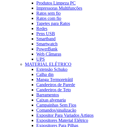
Produtos Limpeza PC
Impressoras Multifunções
Ratos sem fio
Ratos com fio
Tapetes para Ratos
Redes
Pens USB
Smartband
Smartwatch
PowerBank
Web Câmaras
UPS
MATERIAL ELÉTRICO
Extensão Schuko
Calha din
Manga Termoretrátil
Candeeiros de Parede
Candeeiros de Teto
Barramentos
Caixas alvenaria
Campainhas Sem Fios
Comandos/sinalização
Expositor Para Variados Artigos
Expositores Material Elétrico
Expositores Para Pilhas