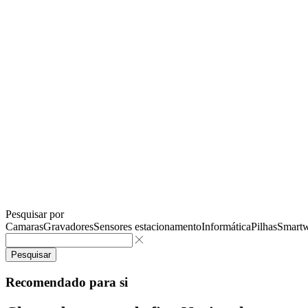
Pesquisar por
Camaras
Gravadores
Sensores estacionamento
Informática
Pilhas
Smartw
Pesquisar
Recomendado para si