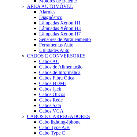
Motores de Batente
AREA AUTOMÓVEL
Alarmes
Diagnóstico
Lâmpadas Xénon H1
Lâmpadas Xénon H3
Lâmpadas Xénon H7
Sensores de Parqueamento
Ferramentas Auto
Utilidades Auto
CABOS E CONVERSORES
Cabos AC
Cabos de Alimentação
Cabos de Informática
Cabos Fibra Ótica
Cabos HDMI
Cabos Jack
Cabos Óticos
Cabos Rede
Cabos Sata
Cabos VGA
CABOS E CARREGADORES
Cabo lighting-Iphone
Cabo Type A/B
Cabo Type C