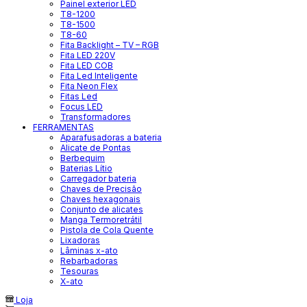
Painel exterior LED
T8-1200
T8-1500
T8-60
Fita Backlight – TV – RGB
Fita LED 220V
Fita LED COB
Fita Led Inteligente
Fita Neon Flex
Fitas Led
Focus LED
Transformadores
FERRAMENTAS
Aparafusadoras a bateria
Alicate de Pontas
Berbequim
Baterias Lítio
Carregador bateria
Chaves de Precisão
Chaves hexagonais
Conjunto de alicates
Manga Termoretrátil
Pistola de Cola Quente
Lixadoras
Lâminas x-ato
Rebarbadoras
Tesouras
X-ato
Loja