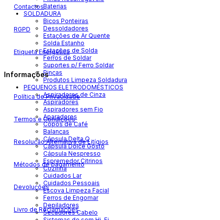
Baterias
Contactos
SOLDADURA
Bicos Ponteiras
Dessoldadores
RGPD
Estações de Ar Quente
Solda Estanho
Estações de Solda
Etiqueta Energética
Ferros de Soldar
Suportes p/ Ferro Soldar
Pinças
Informações
Produtos Limpeza Soldadura
PEQUENOS ELETRODOMÉSTICOS
Aspiradores de Cinza
Política de Privacidade
Aspiradores
Aspiradores sem Fio
Aparadores
Termos e Condições
Copos de Café
Balanças
Cápsula Delta Q
Resolução Alternativa de Litígios
Cápsula Dolce Gosto
Cápsula Nespresso
Espremedor Citrinos
Métodos de pagamento
Cozinha
Cuidados Lar
Cuidados Pessoais
Devoluções
Escova Limpeza Facial
Ferros de Engomar
Depiladores
Livro de Reclamações
Secadores Cabelo
Sistemas de som Hi-Fi