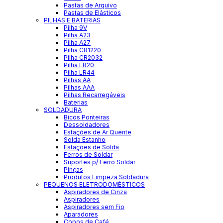
Pastas de Arquivo
Pastas de Elásticos
PILHAS E BATERIAS
Pilha 9V
Pilha A23
Pilha A27
Pilha CR1220
Pilha CR2032
Pilha LR20
Pilha LR44
Pilhas AA
Pilhas AAA
Pilhas Recarregáveis
Baterias
SOLDADURA
Bicos Ponteiras
Dessoldadores
Estações de Ar Quente
Solda Estanho
Estações de Solda
Ferros de Soldar
Suportes p/ Ferro Soldar
Pinças
Produtos Limpeza Soldadura
PEQUENOS ELETRODOMÉSTICOS
Aspiradores de Cinza
Aspiradores
Aspiradores sem Fio
Aparadores
Copos de Café