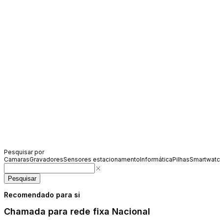
Pesquisar por
Camaras
Gravadores
Sensores estacionamento
Informática
Pilhas
Smartwat
Pesquisar
Recomendado para si
Chamada para rede fixa Nacional