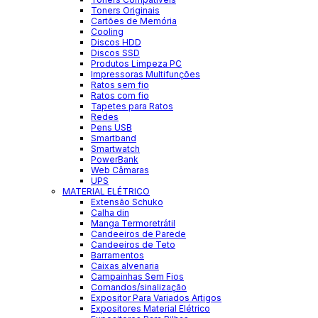
Toners Originais
Cartões de Memória
Cooling
Discos HDD
Discos SSD
Produtos Limpeza PC
Impressoras Multifunções
Ratos sem fio
Ratos com fio
Tapetes para Ratos
Redes
Pens USB
Smartband
Smartwatch
PowerBank
Web Câmaras
UPS
MATERIAL ELÉTRICO
Extensão Schuko
Calha din
Manga Termoretrátil
Candeeiros de Parede
Candeeiros de Teto
Barramentos
Caixas alvenaria
Campainhas Sem Fios
Comandos/sinalização
Expositor Para Variados Artigos
Expositores Material Elétrico