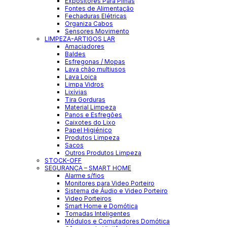
Expositores Para Pilhas
Fontes de Alimentação
Fechaduras Elétricas
Organiza Cabos
Sensores Movimento
LIMPEZA-ARTIGOS LAR
Amaciadores
Baldes
Esfregonas / Mopas
Lava chão multiusos
Lava Loiça
Limpa Vidros
Lixívias
Tira Gorduras
Material Limpeza
Panos e Esfregões
Caixotes do Lixo
Papel Higiénico
Produtos Limpeza
Sacos
Outros Produtos Limpeza
STOCK-OFF
SEGURANÇA – SMART HOME
Alarme s/fios
Monitores para Video Porteiro
Sistema de Áudio e Video Porteiro
Video Porteiros
Smart Home e Domótica
Tomadas Inteligentes
Módulos e Comutadores Domótica