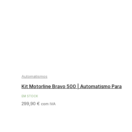
Automatismos
Kit Motorline Bravo 500 | Automatismo Para
Portões de Correr 500Kg
EM STOCK
299,90
€
com IVA