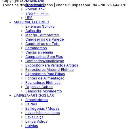
Smartband
Copyright © 2007-2026
Smartwatch
Todos os direitos reservados | Phonelit Unipessoal Lda – NIF 519444370
PowerBank
Desenvolvido por
Vítor Carneiro
Web Câmaras
UPS
MATERIAL ELÉTRICO
Extensão Schuko
Calha din
Manga Termoretrátil
Candeeiros de Parede
Candeeiros de Teto
Barramentos
Caixas alvenaria
Campainhas Sem Fios
Comandos/sinalização
Expositor Para Variados Artigos
Expositores Material Elétrico
Expositores Para Pilhas
Fontes de Alimentação
Fechaduras Elétricas
Organiza Cabos
Sensores Movimento
LIMPEZA-ARTIGOS LAR
Amaciadores
Baldes
Esfregonas / Mopas
Lava chão multiusos
Lava Loiça
Limpa Vidros
Lixívias