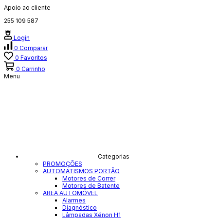
Apoio ao cliente
255 109 587
Login
0
Comparar
0
Favoritos
0
Carrinho
Menu
Categorias
PROMOÇÕES
AUTOMATISMOS PORTÃO
Motores de Correr
Motores de Batente
AREA AUTOMÓVEL
Alarmes
Diagnóstico
Lâmpadas Xénon H1