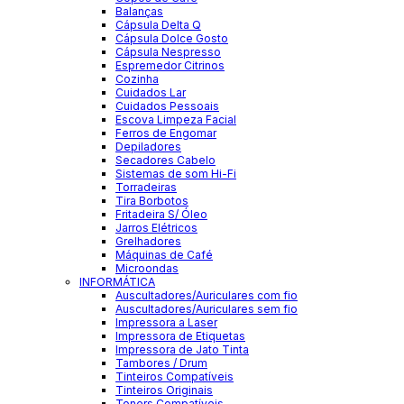
Balanças
Cápsula Delta Q
Cápsula Dolce Gosto
Cápsula Nespresso
Espremedor Citrinos
Cozinha
Cuidados Lar
Cuidados Pessoais
Escova Limpeza Facial
Ferros de Engomar
Depiladores
Secadores Cabelo
Sistemas de som Hi-Fi
Torradeiras
Tira Borbotos
Fritadeira S/ Óleo
Jarros Elétricos
Grelhadores
Máquinas de Café
Microondas
INFORMÁTICA
Auscultadores/Auriculares com fio
Auscultadores/Auriculares sem fio
Impressora a Laser
Impressora de Etiquetas
Impressora de Jato Tinta
Tambores / Drum
Tinteiros Compatíveis
Tinteiros Originais
Toners Compatíveis