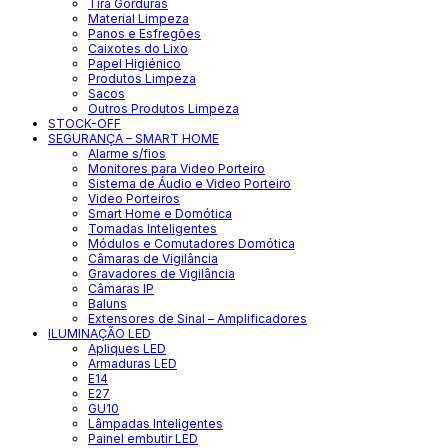
Tira Gorduras
Material Limpeza
Panos e Esfregões
Caixotes do Lixo
Papel Higiénico
Produtos Limpeza
Sacos
Outros Produtos Limpeza
STOCK-OFF
SEGURANÇA – SMART HOME
Alarme s/fios
Monitores para Video Porteiro
Sistema de Áudio e Video Porteiro
Video Porteiros
Smart Home e Domótica
Tomadas Inteligentes
Módulos e Comutadores Domótica
Câmaras de Vigilância
Gravadores de Vigilância
Câmaras IP
Baluns
Extensores de Sinal – Amplificadores
ILUMINAÇÃO LED
Apliques LED
Armaduras LED
E14
E27
GU10
Lâmpadas Inteligentes
Painel embutir LED