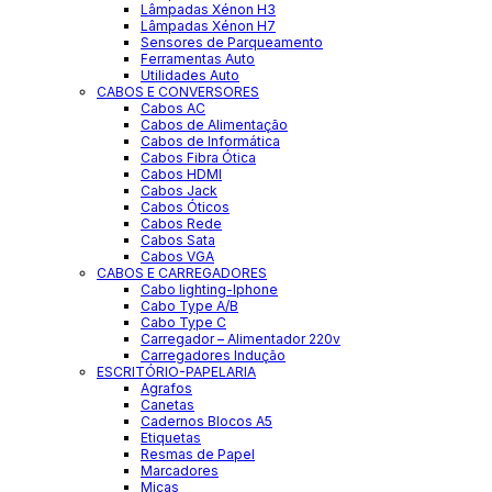
Lâmpadas Xénon H3
Lâmpadas Xénon H7
Sensores de Parqueamento
Ferramentas Auto
Utilidades Auto
CABOS E CONVERSORES
Cabos AC
Cabos de Alimentação
Cabos de Informática
Cabos Fibra Ótica
Cabos HDMI
Cabos Jack
Cabos Óticos
Cabos Rede
Cabos Sata
Cabos VGA
CABOS E CARREGADORES
Cabo lighting-Iphone
Cabo Type A/B
Cabo Type C
Carregador – Alimentador 220v
Carregadores Indução
ESCRITÓRIO-PAPELARIA
Agrafos
Canetas
Cadernos Blocos A5
Etiquetas
Resmas de Papel
Marcadores
Micas