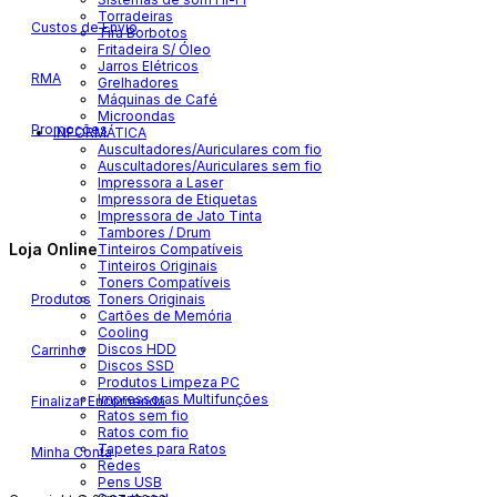
Torradeiras
Custos de Envio
Tira Borbotos
Fritadeira S/ Óleo
Jarros Elétricos
RMA
Grelhadores
Máquinas de Café
Microondas
Promoções
INFORMÁTICA
Auscultadores/Auriculares com fio
Auscultadores/Auriculares sem fio
Impressora a Laser
Impressora de Etiquetas
Impressora de Jato Tinta
Tambores / Drum
Loja Online
Tinteiros Compatíveis
Tinteiros Originais
Toners Compatíveis
Produtos
Toners Originais
Cartões de Memória
Cooling
Discos HDD
Carrinho
Discos SSD
Produtos Limpeza PC
Impressoras Multifunções
Finalizar Encomenda
Ratos sem fio
Ratos com fio
Tapetes para Ratos
Minha Conta
Redes
Pens USB