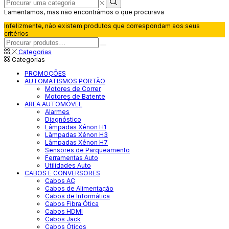
Procurar
uma
Lamentamos, mas não encontrámos o que procurava
categoria
Infelizmente, não existem produtos que correspondam aos seus
critérios
Pesquisar
por:
Pesquisar
Categorias
Categorias
PROMOÇÕES
AUTOMATISMOS PORTÃO
Motores de Correr
Motores de Batente
AREA AUTOMÓVEL
Alarmes
Diagnóstico
Lâmpadas Xénon H1
Lâmpadas Xénon H3
Lâmpadas Xénon H7
Sensores de Parqueamento
Ferramentas Auto
Utilidades Auto
CABOS E CONVERSORES
Cabos AC
Cabos de Alimentação
Cabos de Informática
Cabos Fibra Ótica
Cabos HDMI
Cabos Jack
Cabos Óticos