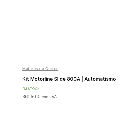
Motores de Correr
Kit Motorline Slide 800A | Automatismo
Para Portões de Correr 800Kg
EM STOCK
361,50
€
com IVA