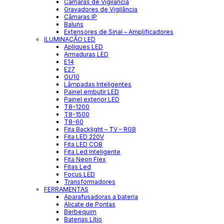
Câmaras de Vigilância
Gravadores de Vigilância
Câmaras IP
Baluns
Extensores de Sinal – Amplificadores
ILUMINAÇÃO LED
Apliques LED
Armaduras LED
E14
E27
GU10
Lâmpadas Inteligentes
Painel embutir LED
Painel exterior LED
T8-1200
T8-1500
T8-60
Fita Backlight – TV – RGB
Fita LED 220V
Fita LED COB
Fita Led Inteligente
Fita Neon Flex
Fitas Led
Focus LED
Transformadores
FERRAMENTAS
Aparafusadoras a bateria
Alicate de Pontas
Berbequim
Baterias Lítio