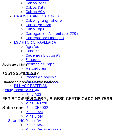
Cabos Rede
Cabos Sata
Cabos VGA
CABOS E CARREGADORES
Cabo lighting-Iphone
Cabo Type A/B
Cabo Type C
Carregador – Alimentador 220v
Carregadores Indução
ESCRITÓRIO-PAPELARIA
Agrafos
Canetas
Cadernos Blocos A5
Etiquetas
Resmas de Papel
Apoio ao cliente
Marcadores
Micas
+351 255 109 587
Pastas de Arquivo
Pastas de Elásticos
Chamada para rede fixa nacional
PILHAS E BATERIAS
geral@phonelit.net
Pilha 9V
Facebook
Instagram
Linkedin
Whatsapp
Pilha A23
REGISTO PRÉVIO PSP / SIGESP CERTIFICADO Nº 7596
Pilha A27
Pilha CR1220
Sobre nós
Pilha CR2032
Pilha LR20
Pilha LR44
Pilhas AA
Sobre Nós
Pilhas AAA
Pilhas Recarregáveis