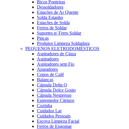
Bicos Ponteiras
Dessoldadores
Estações de Ar Quente
Solda Estanho
Estações de Solda
Ferros de Soldar
Suportes p/ Ferro Soldar
Pinças
Produtos Limpeza Soldadura
PEQUENOS ELETRODOMÉSTICOS
Aspiradores de Cinza
Aspiradores
Aspiradores sem Fio
Aparadores
Copos de Café
Balanças
Cápsula Delta Q
Cápsula Dolce Gosto
Cápsula Nespresso
Espremedor Citrinos
Cozinha
Cuidados Lar
Cuidados Pessoais
Escova Limpeza Facial
Ferros de Engomar