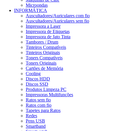
Microondas
INFORMÁTICA
Auscultadores/Auriculares com fio
Auscultadores/Auriculares sem fio
Impressora a Laser
Impressora de Etiquetas
Impressora de Jato Tinta
Tambores / Drum
Tinteiros Compatíveis
Tinteiros Originais
Toners Compatíveis
Toners Originais
Cartões de Memória
Cooling
Discos HDD
Discos SSD
Produtos Limpeza PC
Impressoras Multifunções
Ratos sem fio
Ratos com fio
Tapetes para Ratos
Redes
Pens USB
Smartband