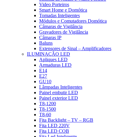
Video Porteiros
Smart Home e Domótica
Tomadas Inteligentes
Módulos e Comutadores Domótica
Câmaras de Vigilância
Gravadores de Vigilância
Câmaras IP
Baluns
Extensores de Sinal – Amplificadores
ILUMINAÇÃO LED
Apliques LED
Armaduras LED
E14
E27
GU10
Lâmpadas Inteligentes
Painel embutir LED
Painel exterior LED
T8-1200
T8-1500
T8-60
Fita Backlight – TV – RGB
Fita LED 220V
Fita LED COB
Fita Led Inteligente