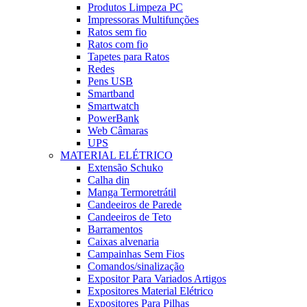
Produtos Limpeza PC
Impressoras Multifunções
Ratos sem fio
Ratos com fio
Tapetes para Ratos
Redes
Pens USB
Smartband
Smartwatch
PowerBank
Web Câmaras
UPS
MATERIAL ELÉTRICO
Extensão Schuko
Calha din
Manga Termoretrátil
Candeeiros de Parede
Candeeiros de Teto
Barramentos
Caixas alvenaria
Campainhas Sem Fios
Comandos/sinalização
Expositor Para Variados Artigos
Expositores Material Elétrico
Expositores Para Pilhas