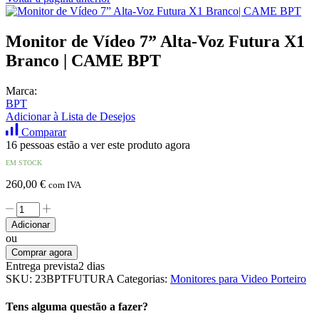
Monitor de Vídeo 7” Alta-Voz Futura X1
Branco | CAME BPT
Marca:
BPT
Adicionar à Lista de Desejos
Comparar
16 pessoas estão a ver este produto agora
EM STOCK
260,00
€
com IVA
Quantidade
de
Adicionar
Monitor
ou
de
Comprar agora
Vídeo
Entrega prevista
2 dias
7”
SKU:
23BPTFUTURA
Categorias:
Monitores para Video Porteiro
Alta-
Voz
Tens alguma questão a fazer?
Futura