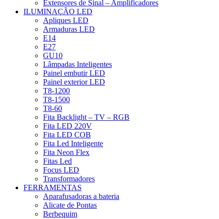
Extensores de Sinal – Amplificadores
ILUMINAÇÃO LED
Apliques LED
Armaduras LED
E14
E27
GU10
Lâmpadas Inteligentes
Painel embutir LED
Painel exterior LED
T8-1200
T8-1500
T8-60
Fita Backlight – TV – RGB
Fita LED 220V
Fita LED COB
Fita Led Inteligente
Fita Neon Flex
Fitas Led
Focus LED
Transformadores
FERRAMENTAS
Aparafusadoras a bateria
Alicate de Pontas
Berbequim