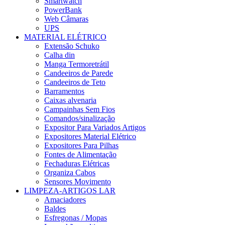
Smartwatch
PowerBank
Web Câmaras
UPS
MATERIAL ELÉTRICO
Extensão Schuko
Calha din
Manga Termoretrátil
Candeeiros de Parede
Candeeiros de Teto
Barramentos
Caixas alvenaria
Campainhas Sem Fios
Comandos/sinalização
Expositor Para Variados Artigos
Expositores Material Elétrico
Expositores Para Pilhas
Fontes de Alimentação
Fechaduras Elétricas
Organiza Cabos
Sensores Movimento
LIMPEZA-ARTIGOS LAR
Amaciadores
Baldes
Esfregonas / Mopas