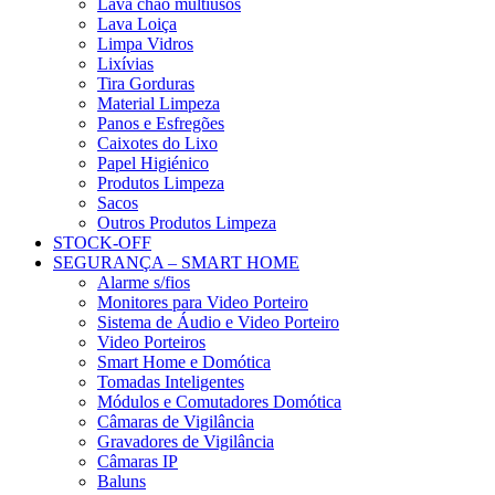
Lava chão multiusos
Lava Loiça
Limpa Vidros
Lixívias
Tira Gorduras
Material Limpeza
Panos e Esfregões
Caixotes do Lixo
Papel Higiénico
Produtos Limpeza
Sacos
Outros Produtos Limpeza
STOCK-OFF
SEGURANÇA – SMART HOME
Alarme s/fios
Monitores para Video Porteiro
Sistema de Áudio e Video Porteiro
Video Porteiros
Smart Home e Domótica
Tomadas Inteligentes
Módulos e Comutadores Domótica
Câmaras de Vigilância
Gravadores de Vigilância
Câmaras IP
Baluns