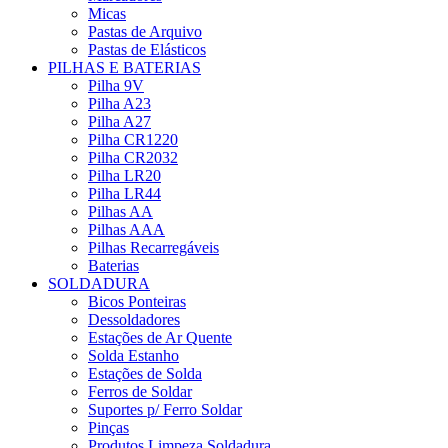
Micas
Pastas de Arquivo
Pastas de Elásticos
PILHAS E BATERIAS
Pilha 9V
Pilha A23
Pilha A27
Pilha CR1220
Pilha CR2032
Pilha LR20
Pilha LR44
Pilhas AA
Pilhas AAA
Pilhas Recarregáveis
Baterias
SOLDADURA
Bicos Ponteiras
Dessoldadores
Estações de Ar Quente
Solda Estanho
Estações de Solda
Ferros de Soldar
Suportes p/ Ferro Soldar
Pinças
Produtos Limpeza Soldadura