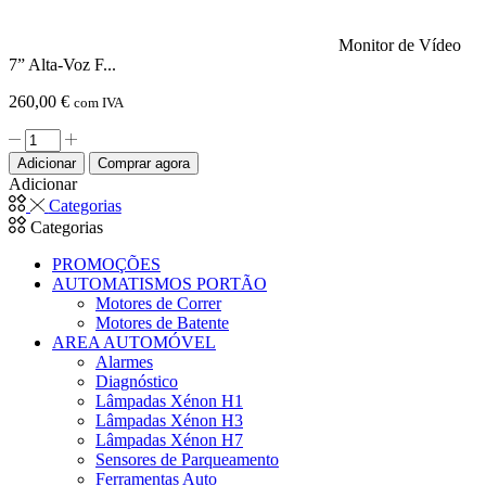
Monitor de Vídeo
7” Alta-Voz F...
260,00
€
com IVA
Quantidade
de
Adicionar
Comprar agora
Monitor
Adicionar
de
Categorias
Vídeo
Categorias
7”
Alta-
PROMOÇÕES
Voz
AUTOMATISMOS PORTÃO
Futura
Motores de Correr
X1
Motores de Batente
Branco
AREA AUTOMÓVEL
|
Alarmes
CAME
Diagnóstico
BPT
Lâmpadas Xénon H1
Lâmpadas Xénon H3
Lâmpadas Xénon H7
Sensores de Parqueamento
Ferramentas Auto