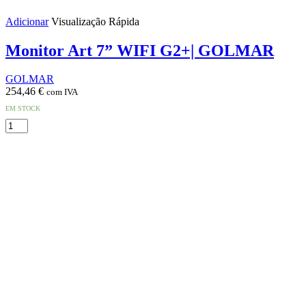
Adicionar
Visualização Rápida
Monitor Art 7” WIFI G2+| GOLMAR
GOLMAR
254,46
€
com IVA
EM STOCK
Quantidade
de
Monitor
Art
7”
WIFI
G2+|
GOLMAR