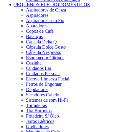
PEQUENOS ELETRODOMÉSTICOS
Aspiradores de Cinza
Aspiradores
Aspiradores sem Fio
Aparadores
Copos de Café
Balanças
Cápsula Delta Q
Cápsula Dolce Gosto
Cápsula Nespresso
Espremedor Citrinos
Cozinha
Cuidados Lar
Cuidados Pessoais
Escova Limpeza Facial
Ferros de Engomar
Depiladores
Secadores Cabelo
Sistemas de som Hi-Fi
Torradeiras
Tira Borbotos
Fritadeira S/ Óleo
Jarros Elétricos
Grelhadores
Máquinas de Café