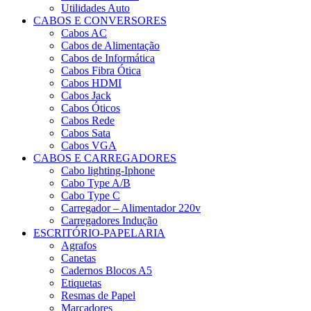
Utilidades Auto
CABOS E CONVERSORES
Cabos AC
Cabos de Alimentação
Cabos de Informática
Cabos Fibra Ótica
Cabos HDMI
Cabos Jack
Cabos Óticos
Cabos Rede
Cabos Sata
Cabos VGA
CABOS E CARREGADORES
Cabo lighting-Iphone
Cabo Type A/B
Cabo Type C
Carregador – Alimentador 220v
Carregadores Indução
ESCRITÓRIO-PAPELARIA
Agrafos
Canetas
Cadernos Blocos A5
Etiquetas
Resmas de Papel
Marcadores