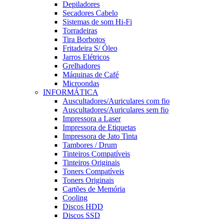
Depiladores
Secadores Cabelo
Sistemas de som Hi-Fi
Torradeiras
Tira Borbotos
Fritadeira S/ Óleo
Jarros Elétricos
Grelhadores
Máquinas de Café
Microondas
INFORMÁTICA
Auscultadores/Auriculares com fio
Auscultadores/Auriculares sem fio
Impressora a Laser
Impressora de Etiquetas
Impressora de Jato Tinta
Tambores / Drum
Tinteiros Compatíveis
Tinteiros Originais
Toners Compatíveis
Toners Originais
Cartões de Memória
Cooling
Discos HDD
Discos SSD