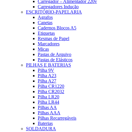
Carregador – Alimentador 220v
Carregadores Indução
ESCRITÓRIO-PAPELARIA
Agrafos
Canetas
Cadernos Blocos A5
Etiquetas
Resmas de Papel
Marcadores
Micas
Pastas de Arquivo
Pastas de Elásticos
PILHAS E BATERIAS
Pilha 9V
Pilha A23
Pilha A27
Pilha CR1220
Pilha CR2032
Pilha LR20
Pilha LR44
Pilhas AA
Pilhas AAA
Pilhas Recarregáveis
Baterias
SOLDADURA