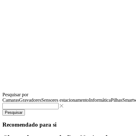
Pesquisar por
Camaras
Gravadores
Sensores estacionamento
Informática
Pilhas
Smartw
Pesquisar
Recomendado para si