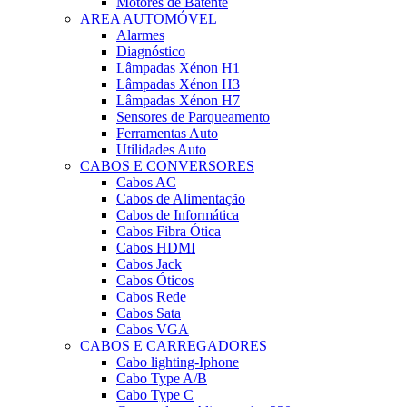
Motores de Batente
AREA AUTOMÓVEL
Alarmes
Diagnóstico
Lâmpadas Xénon H1
Lâmpadas Xénon H3
Lâmpadas Xénon H7
Sensores de Parqueamento
Ferramentas Auto
Utilidades Auto
CABOS E CONVERSORES
Cabos AC
Cabos de Alimentação
Cabos de Informática
Cabos Fibra Ótica
Cabos HDMI
Cabos Jack
Cabos Óticos
Cabos Rede
Cabos Sata
Cabos VGA
CABOS E CARREGADORES
Cabo lighting-Iphone
Cabo Type A/B
Cabo Type C