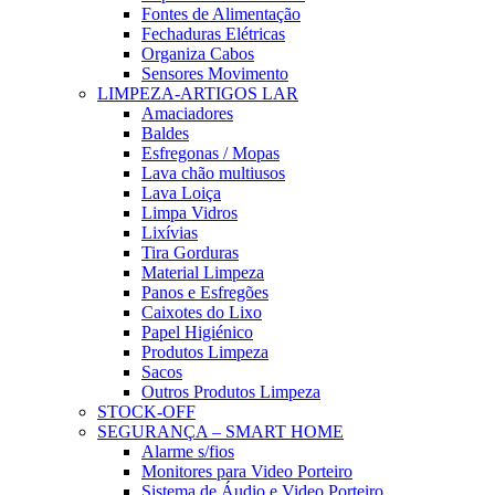
Fontes de Alimentação
Fechaduras Elétricas
Organiza Cabos
Sensores Movimento
LIMPEZA-ARTIGOS LAR
Amaciadores
Baldes
Esfregonas / Mopas
Lava chão multiusos
Lava Loiça
Limpa Vidros
Lixívias
Tira Gorduras
Material Limpeza
Panos e Esfregões
Caixotes do Lixo
Papel Higiénico
Produtos Limpeza
Sacos
Outros Produtos Limpeza
STOCK-OFF
SEGURANÇA – SMART HOME
Alarme s/fios
Monitores para Video Porteiro
Sistema de Áudio e Video Porteiro