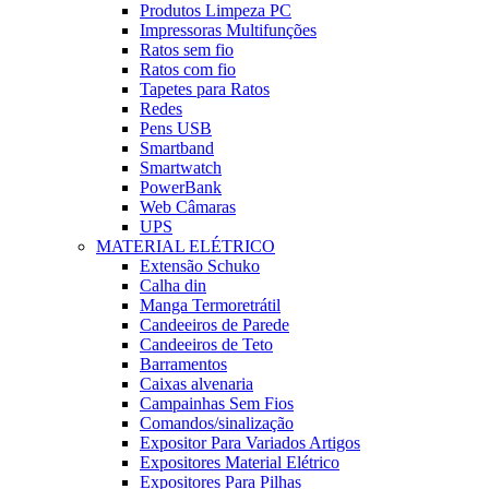
Produtos Limpeza PC
Impressoras Multifunções
Ratos sem fio
Ratos com fio
Tapetes para Ratos
Redes
Pens USB
Smartband
Smartwatch
PowerBank
Web Câmaras
UPS
MATERIAL ELÉTRICO
Extensão Schuko
Calha din
Manga Termoretrátil
Candeeiros de Parede
Candeeiros de Teto
Barramentos
Caixas alvenaria
Campainhas Sem Fios
Comandos/sinalização
Expositor Para Variados Artigos
Expositores Material Elétrico
Expositores Para Pilhas