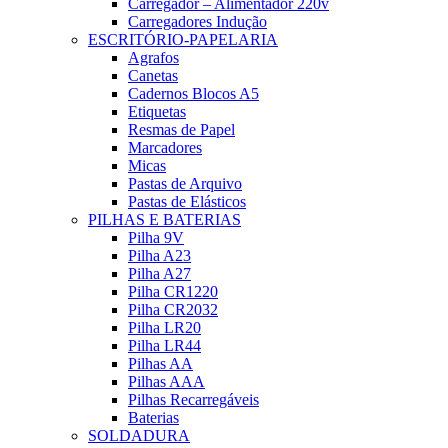
Carregador – Alimentador 220v
Carregadores Indução
ESCRITÓRIO-PAPELARIA
Agrafos
Canetas
Cadernos Blocos A5
Etiquetas
Resmas de Papel
Marcadores
Micas
Pastas de Arquivo
Pastas de Elásticos
PILHAS E BATERIAS
Pilha 9V
Pilha A23
Pilha A27
Pilha CR1220
Pilha CR2032
Pilha LR20
Pilha LR44
Pilhas AA
Pilhas AAA
Pilhas Recarregáveis
Baterias
SOLDADURA