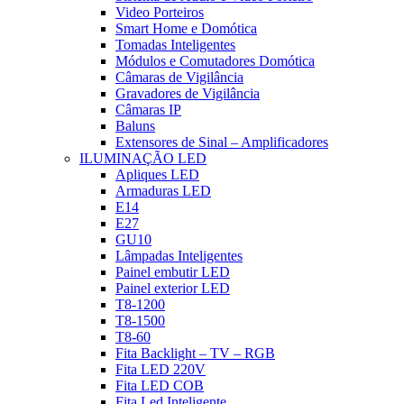
Video Porteiros
Smart Home e Domótica
Tomadas Inteligentes
Módulos e Comutadores Domótica
Câmaras de Vigilância
Gravadores de Vigilância
Câmaras IP
Baluns
Extensores de Sinal – Amplificadores
ILUMINAÇÃO LED
Apliques LED
Armaduras LED
E14
E27
GU10
Lâmpadas Inteligentes
Painel embutir LED
Painel exterior LED
T8-1200
T8-1500
T8-60
Fita Backlight – TV – RGB
Fita LED 220V
Fita LED COB
Fita Led Inteligente