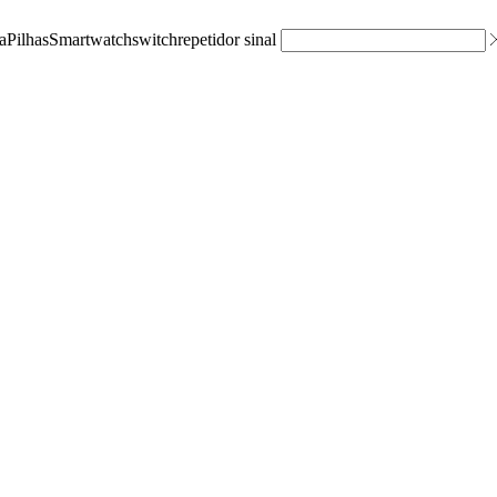
a
Pilhas
Smartwatch
switch
repetidor sinal