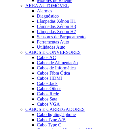
Motores de Batente
AREA AUTOMÓVEL
Alarmes
Diagnóstico
Lâmpadas Xénon H1
Lâmpadas Xénon H3
Lâmpadas Xénon H7
Sensores de Parqueamento
Ferramentas Auto
Utilidades Auto
CABOS E CONVERSORES
Cabos AC
Cabos de Alimentação
Cabos de Informática
Cabos Fibra Ótica
Cabos HDMI
Cabos Jack
Cabos Óticos
Cabos Rede
Cabos Sata
Cabos VGA
CABOS E CARREGADORES
Cabo lighting-Iphone
Cabo Type A/B
Cabo Type C