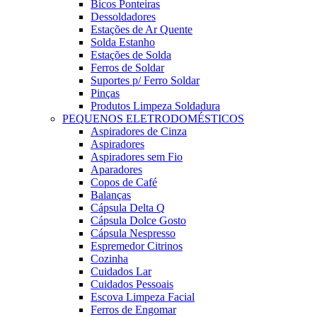
Bicos Ponteiras
Dessoldadores
Estações de Ar Quente
Solda Estanho
Estações de Solda
Ferros de Soldar
Suportes p/ Ferro Soldar
Pinças
Produtos Limpeza Soldadura
PEQUENOS ELETRODOMÉSTICOS
Aspiradores de Cinza
Aspiradores
Aspiradores sem Fio
Aparadores
Copos de Café
Balanças
Cápsula Delta Q
Cápsula Dolce Gosto
Cápsula Nespresso
Espremedor Citrinos
Cozinha
Cuidados Lar
Cuidados Pessoais
Escova Limpeza Facial
Ferros de Engomar