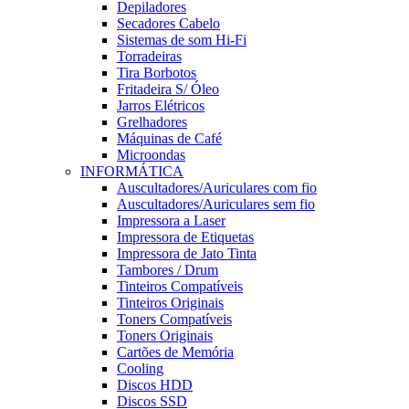
Depiladores
Secadores Cabelo
Sistemas de som Hi-Fi
Torradeiras
Tira Borbotos
Fritadeira S/ Óleo
Jarros Elétricos
Grelhadores
Máquinas de Café
Microondas
INFORMÁTICA
Auscultadores/Auriculares com fio
Auscultadores/Auriculares sem fio
Impressora a Laser
Impressora de Etiquetas
Impressora de Jato Tinta
Tambores / Drum
Tinteiros Compatíveis
Tinteiros Originais
Toners Compatíveis
Toners Originais
Cartões de Memória
Cooling
Discos HDD
Discos SSD