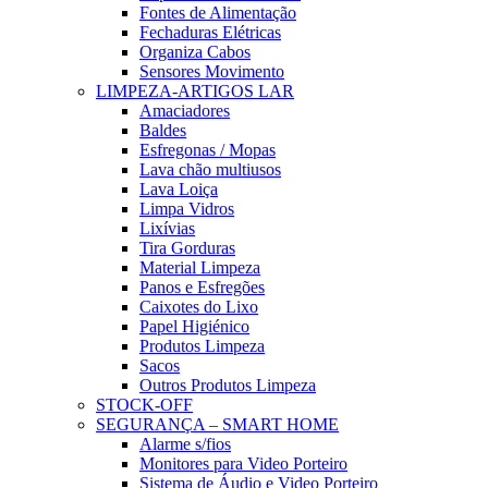
Fontes de Alimentação
Fechaduras Elétricas
Organiza Cabos
Sensores Movimento
LIMPEZA-ARTIGOS LAR
Amaciadores
Baldes
Esfregonas / Mopas
Lava chão multiusos
Lava Loiça
Limpa Vidros
Lixívias
Tira Gorduras
Material Limpeza
Panos e Esfregões
Caixotes do Lixo
Papel Higiénico
Produtos Limpeza
Sacos
Outros Produtos Limpeza
STOCK-OFF
SEGURANÇA – SMART HOME
Alarme s/fios
Monitores para Video Porteiro
Sistema de Áudio e Video Porteiro