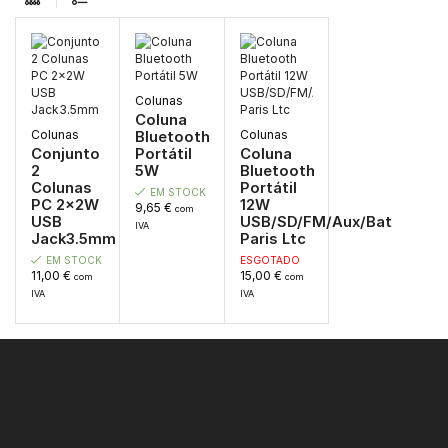
Colunas
Coluna
Colunas
Colunas
Bluetooth
Conjunto
Portátil
Coluna
2
5W
Bluetooth
Colunas
Portátil
EM STOCK
PC 2x2W
12W
9,65
€
com
USB
USB/SD/FM/Aux/Bat
IVA
Jack3.5mm
Paris Ltc
EM STOCK
ESGOTADO
11,00
€
15,00
€
com
com
IVA
IVA