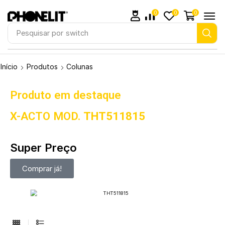
0
0
0
Pesquisar por
switch
Início
Produtos
Colunas
Produto em destaque
X-ACTO MOD.
THT511815
Super Preço
Comprar já!