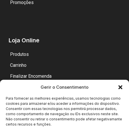
Promoções
Loja Online
Produtos
Carrinho
Finalizar Encomenda
Gerir o Consentimento
Minha Conta
Para fornecer as melhores experiências, usamos tecnologias como
cookies para armazenar e/ou aceder a informações do dispositivo.
Consentir com essas tecnologias nos permitirá processar dados,
como comportamento de navegação ou IDs exclusivos neste site.
Não consentir ou retirar o consentimento pode afetar negativamante
certos recursos e funções.
Copyright © 2007-2026