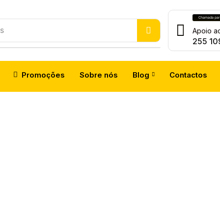
Chamada para
s
Apoio ao
255 10
Promoções
Sobre nós
Blog
Contactos