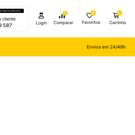
 rede fixa Nacional
0
0
0
 cliente
Favoritos
Carrinho
Comparar
Login
9 587
Envios em 24/48h