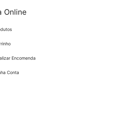
a Online
odutos
rinho
nalizar Encomenda
nha Conta