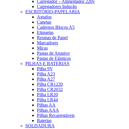
Carregador – Alimentador 220v
Carregadores Indução
ESCRITÓRIO-PAPELARIA
Agrafos
Canetas
Cadernos Blocos A5
Etiquetas
Resmas de Papel
Marcadores
Micas
Pastas de Arquivo
Pastas de Elásticos
PILHAS E BATERIAS
Pilha 9V
Pilha A23
Pilha A27
Pilha CR1220
Pilha CR2032
Pilha LR20
Pilha LR44
Pilhas AA
Pilhas AAA
Pilhas Recarregáveis
Baterias
SOLDADURA