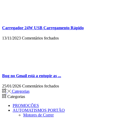
AOS
PAIS
SABEREM
SE
OS
FILHOS
Carregador 24W USB Carregamento Rápido
SÃO
VÍTIMAS
em
13/11/2023
Comentários fechados
DE
Carregador
BULLYING
24W
USB
Carregamento
Rápido
Bug no Gmail está a entupir as ...
em
25/01/2026
Comentários fechados
Bug
Categorias
no
Categorias
Gmail
está
PROMOÇÕES
a
AUTOMATISMOS PORTÃO
entupir
Motores de Correr