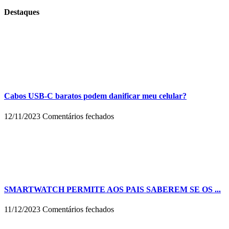
Destaques
Cabos USB-C baratos podem danificar meu celular?
em
12/11/2023
Comentários fechados
Cabos
USB-
C
baratos
podem
danificar
meu
celular?
SMARTWATCH PERMITE AOS PAIS SABEREM SE OS ...
em
11/12/2023
Comentários fechados
SMARTWATCH
PERMITE