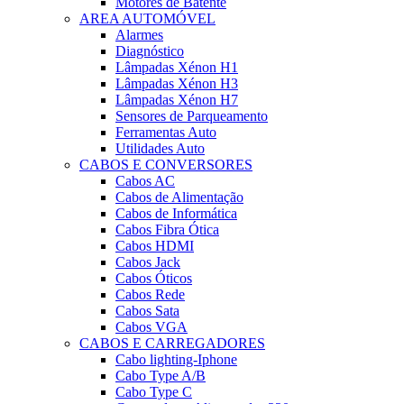
Motores de Batente
AREA AUTOMÓVEL
Alarmes
Diagnóstico
Lâmpadas Xénon H1
Lâmpadas Xénon H3
Lâmpadas Xénon H7
Sensores de Parqueamento
Ferramentas Auto
Utilidades Auto
CABOS E CONVERSORES
Cabos AC
Cabos de Alimentação
Cabos de Informática
Cabos Fibra Ótica
Cabos HDMI
Cabos Jack
Cabos Óticos
Cabos Rede
Cabos Sata
Cabos VGA
CABOS E CARREGADORES
Cabo lighting-Iphone
Cabo Type A/B
Cabo Type C