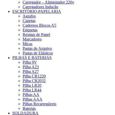
Carregador – Alimentador 220v
Carregadores Indução
ESCRITÓRIO-PAPELARIA
Agrafos
Canetas
Cadernos Blocos A5
Etiquetas
Resmas de Papel
Marcadores
Micas
Pastas de Arquivo
Pastas de Elásticos
PILHAS E BATERIAS
Pilha 9V
Pilha A23
Pilha A27
Pilha CR1220
Pilha CR2032
Pilha LR20
Pilha LR44
Pilhas AA
Pilhas AAA
Pilhas Recarregáveis
Baterias
SOLDADURA