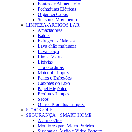
Fontes de Alimentação
Fechaduras Elétricas
Organiza Cabos
Sensores Movimento
LIMPEZA-ARTIGOS LAR
Amaciadores
Baldes
Esfregonas / Mopas
Lava chão multiusos
Lava Loiça
Limpa Vidros
Lixívias
Tira Gorduras
Material Limpeza
Panos e Esfregões
Caixotes do Lixo
Papel Higiénico
Produtos Limpeza
Sacos
Outros Produtos Limpeza
STOCK-OFF
SEGURANÇA – SMART HOME
Alarme s/fios
Monitores para Video Porteiro
Sistema de Áudio e Video Porteiro