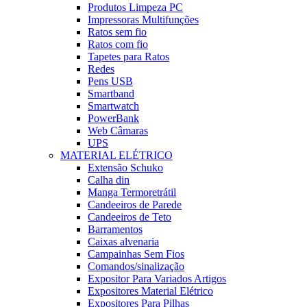
Produtos Limpeza PC
Impressoras Multifunções
Ratos sem fio
Ratos com fio
Tapetes para Ratos
Redes
Pens USB
Smartband
Smartwatch
PowerBank
Web Câmaras
UPS
MATERIAL ELÉTRICO
Extensão Schuko
Calha din
Manga Termoretrátil
Candeeiros de Parede
Candeeiros de Teto
Barramentos
Caixas alvenaria
Campainhas Sem Fios
Comandos/sinalização
Expositor Para Variados Artigos
Expositores Material Elétrico
Expositores Para Pilhas