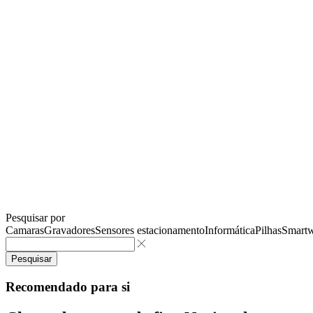
Pesquisar por
Camaras
Gravadores
Sensores estacionamento
Informática
Pilhas
Smartw
Pesquisar
Recomendado para si