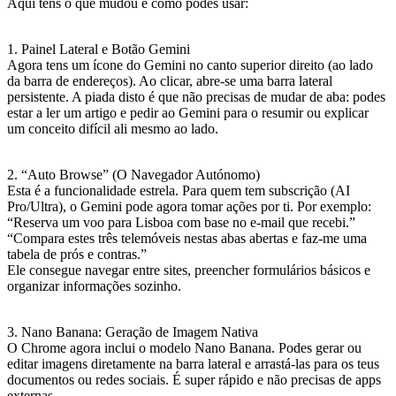
Aqui tens o que mudou e como podes usar:
1. Painel Lateral e Botão Gemini
Agora tens um ícone do Gemini no canto superior direito (ao lado
da barra de endereços). Ao clicar, abre-se uma barra lateral
persistente. A piada disto é que não precisas de mudar de aba: podes
estar a ler um artigo e pedir ao Gemini para o resumir ou explicar
um conceito difícil ali mesmo ao lado.
2. “Auto Browse” (O Navegador Autónomo)
Esta é a funcionalidade estrela. Para quem tem subscrição (AI
Pro/Ultra), o Gemini pode agora tomar ações por ti. Por exemplo:
“Reserva um voo para Lisboa com base no e-mail que recebi.”
“Compara estes três telemóveis nestas abas abertas e faz-me uma
tabela de prós e contras.”
Ele consegue navegar entre sites, preencher formulários básicos e
organizar informações sozinho.
3. Nano Banana: Geração de Imagem Nativa
O Chrome agora inclui o modelo Nano Banana. Podes gerar ou
editar imagens diretamente na barra lateral e arrastá-las para os teus
documentos ou redes sociais. É super rápido e não precisas de apps
externas.