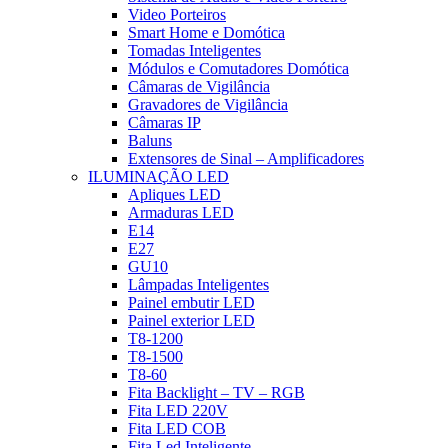
Video Porteiros
Smart Home e Domótica
Tomadas Inteligentes
Módulos e Comutadores Domótica
Câmaras de Vigilância
Gravadores de Vigilância
Câmaras IP
Baluns
Extensores de Sinal – Amplificadores
ILUMINAÇÃO LED
Apliques LED
Armaduras LED
E14
E27
GU10
Lâmpadas Inteligentes
Painel embutir LED
Painel exterior LED
T8-1200
T8-1500
T8-60
Fita Backlight – TV – RGB
Fita LED 220V
Fita LED COB
Fita Led Inteligente