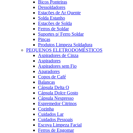
Bicos Ponteiras
Dessoldadores
Estações de Ar Quente
Solda Estanho
Estações de Solda
Ferros de Soldar
Suportes p/ Ferro Soldar
Pinças
Produtos Limpeza Soldadura
PEQUENOS ELETRODOMÉSTICOS
Aspiradores de Cinza
Aspiradores
Aspiradores sem Fio
Aparadores
Copos de Café
Balanças
Cápsula Delta Q
Cápsula Dolce Gosto
Cápsula Nespresso
Espremedor Citrinos
Cozinha
Cuidados Lar
Cuidados Pessoais
Escova Limpeza Facial
Ferros de Engomar