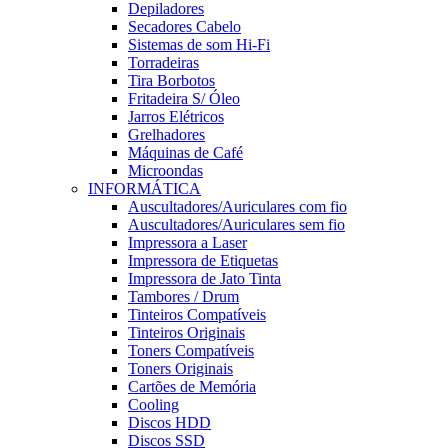
Depiladores
Secadores Cabelo
Sistemas de som Hi-Fi
Torradeiras
Tira Borbotos
Fritadeira S/ Óleo
Jarros Elétricos
Grelhadores
Máquinas de Café
Microondas
INFORMÁTICA
Auscultadores/Auriculares com fio
Auscultadores/Auriculares sem fio
Impressora a Laser
Impressora de Etiquetas
Impressora de Jato Tinta
Tambores / Drum
Tinteiros Compatíveis
Tinteiros Originais
Toners Compatíveis
Toners Originais
Cartões de Memória
Cooling
Discos HDD
Discos SSD