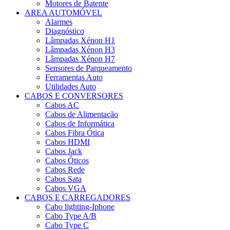
as
Motores de Batente
caixas
AREA AUTOMÓVEL
de
Alarmes
email
Diagnóstico
com
Lâmpadas Xénon H1
mensagens
Lâmpadas Xénon H3
de
Lâmpadas Xénon H7
spam
Sensores de Parqueamento
Ferramentas Auto
Utilidades Auto
CABOS E CONVERSORES
Cabos AC
Cabos de Alimentação
Cabos de Informática
Cabos Fibra Ótica
Cabos HDMI
Cabos Jack
Cabos Óticos
Cabos Rede
Cabos Sata
Cabos VGA
CABOS E CARREGADORES
Cabo lighting-Iphone
Cabo Type A/B
Cabo Type C