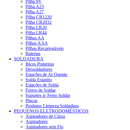
Pilha 9V
Pilha A23
Pilha A27
Pilha CR1220
Pilha CR2032
Pilha LR20
Pilha LR44
Pilhas AA
Pilhas AAA
Pilhas Recarregáveis
Baterias
SOLDADURA
Bicos Ponteiras
Dessoldadores
Estações de Ar Quente
Solda Estanho
Estações de Solda
Ferros de Soldar
Suportes p/ Ferro Soldar
Pinças
Produtos Limpeza Soldadura
PEQUENOS ELETRODOMÉSTICOS
Aspiradores de Cinza
Aspiradores
Aspiradores sem Fio