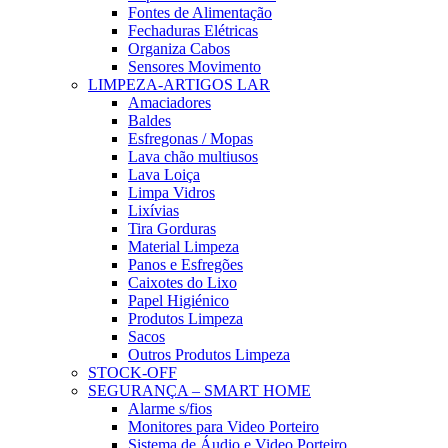
Fontes de Alimentação
Fechaduras Elétricas
Organiza Cabos
Sensores Movimento
LIMPEZA-ARTIGOS LAR
Amaciadores
Baldes
Esfregonas / Mopas
Lava chão multiusos
Lava Loiça
Limpa Vidros
Lixívias
Tira Gorduras
Material Limpeza
Panos e Esfregões
Caixotes do Lixo
Papel Higiénico
Produtos Limpeza
Sacos
Outros Produtos Limpeza
STOCK-OFF
SEGURANÇA – SMART HOME
Alarme s/fios
Monitores para Video Porteiro
Sistema de Áudio e Video Porteiro