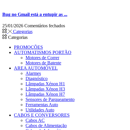
Bug no Gmail está a entupir as ...
em
25/01/2026
Comentários fechados
Bug
Categorias
no
Categorias
Gmail
está
PROMOÇÕES
a
AUTOMATISMOS PORTÃO
entupir
Motores de Correr
as
Motores de Batente
caixas
AREA AUTOMÓVEL
de
Alarmes
email
Diagnóstico
com
Lâmpadas Xénon H1
mensagens
Lâmpadas Xénon H3
de
Lâmpadas Xénon H7
spam
Sensores de Parqueamento
Ferramentas Auto
Utilidades Auto
CABOS E CONVERSORES
Cabos AC
Cabos de Alimentação