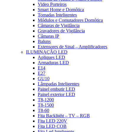
Video Porteiros
Smart Home e Domótica
Tomadas Inteligentes
Módulos e Comutadores Domótica
Câmaras de Vigilância
Gravadores de Vigilância
Câmaras IP
Baluns
Extensores de Sinal – Amplificadores
ILUMINAÇÃO LED
Apliques LED
Armaduras LED
E14
E27
GU10
Lâmpadas Inteligentes
Painel embutir LED
Painel exterior LED
T8-1200
T8-1500
T8-60
Fita Backlight – TV – RGB
Fita LED 220V
Fita LED COB
Fita Led Inteligente