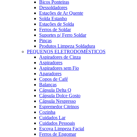
Bicos Ponteiras
Dessoldadores
Estações de Ar Quente
Solda Estanho
Estações de Solda
Ferros de Soldar
Suportes p/ Ferro Soldar
Pinças
Produtos Limpeza Soldadura
PEQUENOS ELETRODOMÉSTICOS
Aspiradores de Cinza
Aspiradores
Aspiradores sem Fio
Aparadores
Copos de Café
Balanças
Cápsula Delta Q
Cápsula Dolce Gosto
Cápsula Nespresso
Espremedor Citrinos
Cozinha
Cuidados Lar
Cuidados Pessoais
Escova Limpeza Facial
Ferros de Engomar