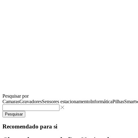
Pesquisar por
Camaras
Gravadores
Sensores estacionamento
Informática
Pilhas
Smartw
Pesquisar
Recomendado para si