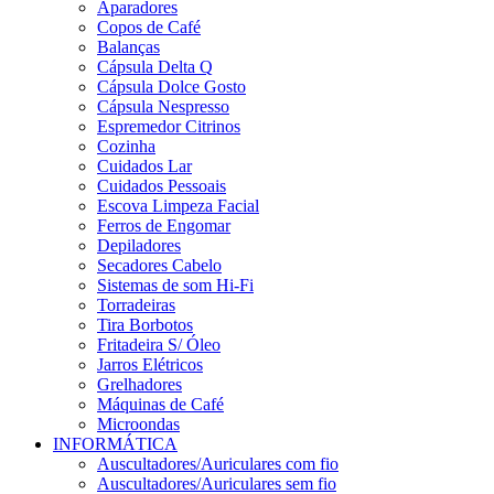
Aparadores
Copos de Café
Balanças
Cápsula Delta Q
Cápsula Dolce Gosto
Cápsula Nespresso
Espremedor Citrinos
Cozinha
Cuidados Lar
Cuidados Pessoais
Escova Limpeza Facial
Ferros de Engomar
Depiladores
Secadores Cabelo
Sistemas de som Hi-Fi
Torradeiras
Tira Borbotos
Fritadeira S/ Óleo
Jarros Elétricos
Grelhadores
Máquinas de Café
Microondas
INFORMÁTICA
Auscultadores/Auriculares com fio
Auscultadores/Auriculares sem fio