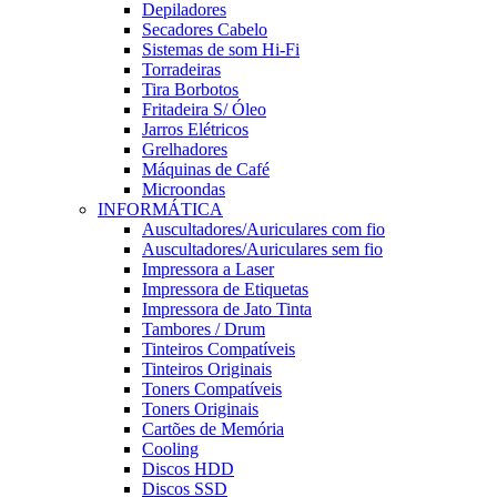
Depiladores
Secadores Cabelo
Sistemas de som Hi-Fi
Torradeiras
Tira Borbotos
Fritadeira S/ Óleo
Jarros Elétricos
Grelhadores
Máquinas de Café
Microondas
INFORMÁTICA
Auscultadores/Auriculares com fio
Auscultadores/Auriculares sem fio
Impressora a Laser
Impressora de Etiquetas
Impressora de Jato Tinta
Tambores / Drum
Tinteiros Compatíveis
Tinteiros Originais
Toners Compatíveis
Toners Originais
Cartões de Memória
Cooling
Discos HDD
Discos SSD