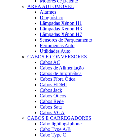
Motores de Batente
AREA AUTOMÓVEL
Alarmes
Diagnóstico
Lâmpadas Xénon H1
Lâmpadas Xénon H3
Lâmpadas Xénon H7
Sensores de Parqueamento
Ferramentas Auto
Utilidades Auto
CABOS E CONVERSORES
Cabos AC
Cabos de Alimentação
Cabos de Informática
Cabos Fibra Ótica
Cabos HDMI
Cabos Jack
Cabos Óticos
Cabos Rede
Cabos Sata
Cabos VGA
CABOS E CARREGADORES
Cabo lighting-Iphone
Cabo Type A/B
Cabo Type C