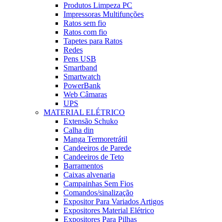
Produtos Limpeza PC
Impressoras Multifunções
Ratos sem fio
Ratos com fio
Tapetes para Ratos
Redes
Pens USB
Smartband
Smartwatch
PowerBank
Web Câmaras
UPS
MATERIAL ELÉTRICO
Extensão Schuko
Calha din
Manga Termoretrátil
Candeeiros de Parede
Candeeiros de Teto
Barramentos
Caixas alvenaria
Campainhas Sem Fios
Comandos/sinalização
Expositor Para Variados Artigos
Expositores Material Elétrico
Expositores Para Pilhas