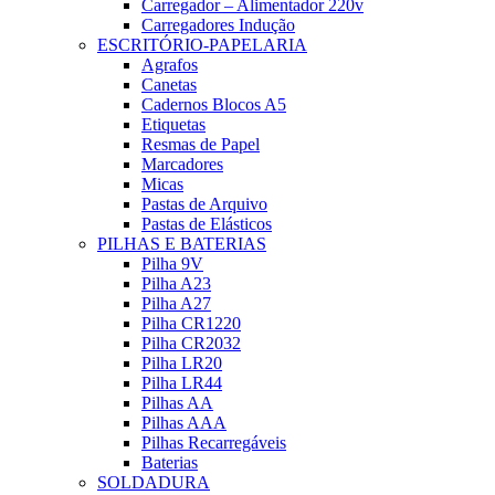
Carregador – Alimentador 220v
Carregadores Indução
ESCRITÓRIO-PAPELARIA
Agrafos
Canetas
Cadernos Blocos A5
Etiquetas
Resmas de Papel
Marcadores
Micas
Pastas de Arquivo
Pastas de Elásticos
PILHAS E BATERIAS
Pilha 9V
Pilha A23
Pilha A27
Pilha CR1220
Pilha CR2032
Pilha LR20
Pilha LR44
Pilhas AA
Pilhas AAA
Pilhas Recarregáveis
Baterias
SOLDADURA