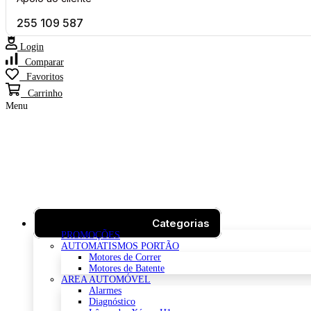
255 109 587
Login
Comparar
0
Favoritos
0
Carrinho
0
Menu
Categorias
PROMOÇÕES
AUTOMATISMOS PORTÃO
Motores de Correr
Motores de Batente
AREA AUTOMÓVEL
Alarmes
Diagnóstico