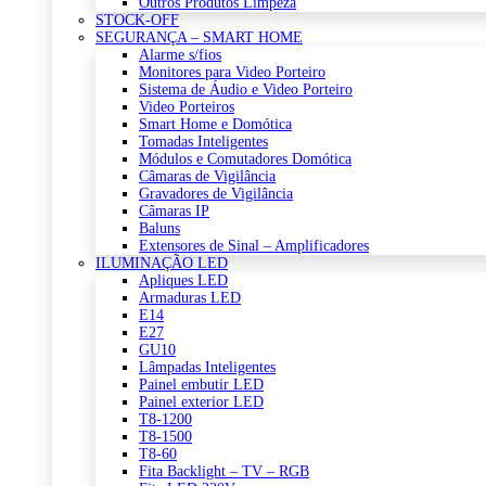
Outros Produtos Limpeza
STOCK-OFF
SEGURANÇA – SMART HOME
Alarme s/fios
Monitores para Video Porteiro
Sistema de Áudio e Video Porteiro
Video Porteiros
Smart Home e Domótica
Tomadas Inteligentes
Módulos e Comutadores Domótica
Câmaras de Vigilância
Gravadores de Vigilância
Câmaras IP
Baluns
Extensores de Sinal – Amplificadores
ILUMINAÇÃO LED
Apliques LED
Armaduras LED
E14
E27
GU10
Lâmpadas Inteligentes
Painel embutir LED
Painel exterior LED
T8-1200
T8-1500
T8-60
Fita Backlight – TV – RGB