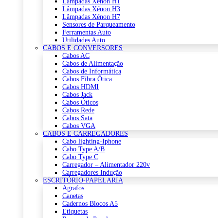
Lâmpadas Xénon H1
Lâmpadas Xénon H3
Lâmpadas Xénon H7
Sensores de Parqueamento
Ferramentas Auto
Utilidades Auto
CABOS E CONVERSORES
Cabos AC
Cabos de Alimentação
Cabos de Informática
Cabos Fibra Ótica
Cabos HDMI
Cabos Jack
Cabos Óticos
Cabos Rede
Cabos Sata
Cabos VGA
CABOS E CARREGADORES
Cabo lighting-Iphone
Cabo Type A/B
Cabo Type C
Carregador – Alimentador 220v
Carregadores Indução
ESCRITÓRIO-PAPELARIA
Agrafos
Canetas
Cadernos Blocos A5
Etiquetas