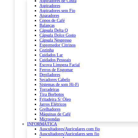
Aspiradores de Cinza
Aspiradores
Aspiradores sem Fio
Aparadores
Copos de Café
Balanças
Cápsula Delta Q
Cápsula Dolce Gosto
Cápsula Nespresso
Espremedor Citrinos
Cozinha
Cuidados Lar
Cuidados Pessoais
Escova Limpeza Facial
Ferros de Engomar
Depiladores
Secadores Cabelo
Sistemas de som Hi-Fi
Torradeiras
Tira Borbotos
Fritadeira S/ Óleo
Jarros Elétricos
Grelhadores
Máquinas de Café
Microondas
INFORMÁTICA
Auscultadores/Auriculares com fio
Auscultadores/Auriculares sem fio