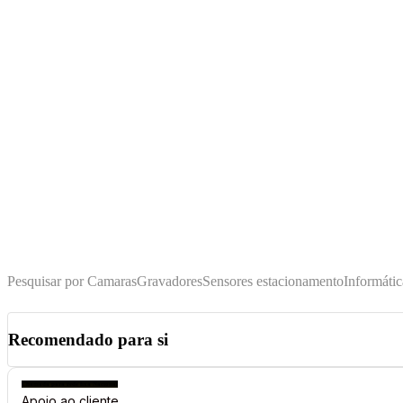
Pesquisar por
Camaras
Gravadores
Sensores estacionamento
Informátic
Pesquisar
Recomendado para si
Chamada para rede fixa Nacional
Apoio ao cliente