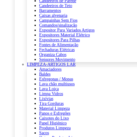
Candeeiros de Parede
Candeeiros de Teto
Barramentos
Caixas alvenaria
Campainhas Sem Fios
Comandos/sinalização
Expositor Para Variados Artigos
Expositores Material Elétrico
Expositores Para Pilhas
Fontes de Alimentação
Fechaduras Elétricas
Organiza Cabos
Sensores Movimento
LIMPEZA-ARTIGOS LAR
Amaciadores
Baldes
Esfregonas / Mopas
Lava chão multiusos
Lava Loiça
Limpa Vidros
Lixívias
Tira Gorduras
Material Limpeza
Panos e Esfregões
Caixotes do Lixo
Papel Higiénico
Produtos Limpeza
Sacos