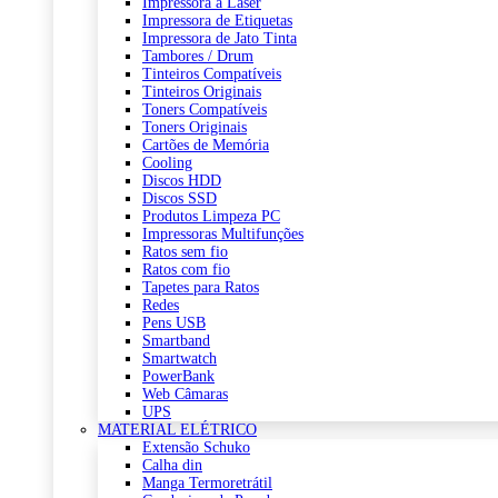
Impressora a Laser
Impressora de Etiquetas
Impressora de Jato Tinta
Tambores / Drum
Tinteiros Compatíveis
Tinteiros Originais
Toners Compatíveis
Toners Originais
Cartões de Memória
Cooling
Discos HDD
Discos SSD
Produtos Limpeza PC
Impressoras Multifunções
Ratos sem fio
Ratos com fio
Tapetes para Ratos
Redes
Pens USB
Smartband
Smartwatch
PowerBank
Web Câmaras
UPS
MATERIAL ELÉTRICO
Extensão Schuko
Calha din
Manga Termoretrátil