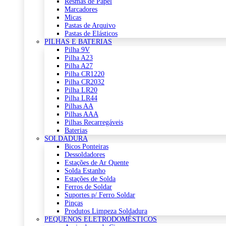
Resmas de Papel
Marcadores
Micas
Pastas de Arquivo
Pastas de Elásticos
PILHAS E BATERIAS
Pilha 9V
Pilha A23
Pilha A27
Pilha CR1220
Pilha CR2032
Pilha LR20
Pilha LR44
Pilhas AA
Pilhas AAA
Pilhas Recarregáveis
Baterias
SOLDADURA
Bicos Ponteiras
Dessoldadores
Estações de Ar Quente
Solda Estanho
Estações de Solda
Ferros de Soldar
Suportes p/ Ferro Soldar
Pinças
Produtos Limpeza Soldadura
PEQUENOS ELETRODOMÉSTICOS