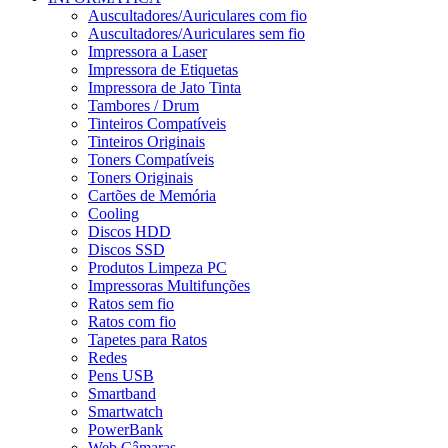
Auscultadores/Auriculares com fio
Auscultadores/Auriculares sem fio
Impressora a Laser
Impressora de Etiquetas
Impressora de Jato Tinta
Tambores / Drum
Tinteiros Compatíveis
Tinteiros Originais
Toners Compatíveis
Toners Originais
Cartões de Memória
Cooling
Discos HDD
Discos SSD
Produtos Limpeza PC
Impressoras Multifunções
Ratos sem fio
Ratos com fio
Tapetes para Ratos
Redes
Pens USB
Smartband
Smartwatch
PowerBank
Web Câmaras