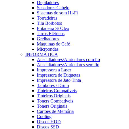
Depiladores
Secadores Cabelo
Sistemas de som Hi-Fi
Torradeiras
Tira Borbotos
Fritadeira S/ Óleo
Jarros Elétricos
Grelhadores
Máquinas de Café
Microondas
INFORMÁTICA
Auscultadores/Auriculares com fio
Auscultadores/Auriculares sem fio
Impressora a Laser
Impressora de Etiquetas
Impressora de Jato Tinta
Tambores / Drum
Tinteiros Compatíveis
Tinteiros Originais
Toners Compatíveis
Toners Originais
Cartões de Memória
Cooling
Discos HDD
Discos SSD