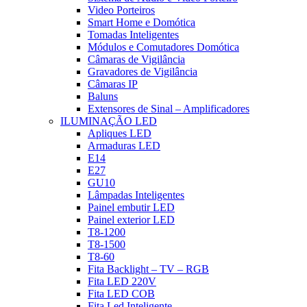
Video Porteiros
Smart Home e Domótica
Tomadas Inteligentes
Módulos e Comutadores Domótica
Câmaras de Vigilância
Gravadores de Vigilância
Câmaras IP
Baluns
Extensores de Sinal – Amplificadores
ILUMINAÇÃO LED
Apliques LED
Armaduras LED
E14
E27
GU10
Lâmpadas Inteligentes
Painel embutir LED
Painel exterior LED
T8-1200
T8-1500
T8-60
Fita Backlight – TV – RGB
Fita LED 220V
Fita LED COB
Fita Led Inteligente