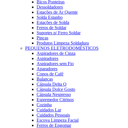
Bicos Ponteiras
Dessoldadores
Estações de Ar Quente
Solda Estanho
Estações de Solda
Ferros de Soldar
Suportes p/ Ferro Soldar
Pinças
Produtos Limpeza Soldadura
PEQUENOS ELETRODOMÉSTICOS
Aspiradores de Cinza
Aspiradores
Aspiradores sem Fio
Aparadores
Copos de Café
Balanças
Cápsula Delta Q
Cápsula Dolce Gosto
Cápsula Nespresso
Espremedor Citrinos
Cozinha
Cuidados Lar
Cuidados Pessoais
Escova Limpeza Facial
Ferros de Engomar