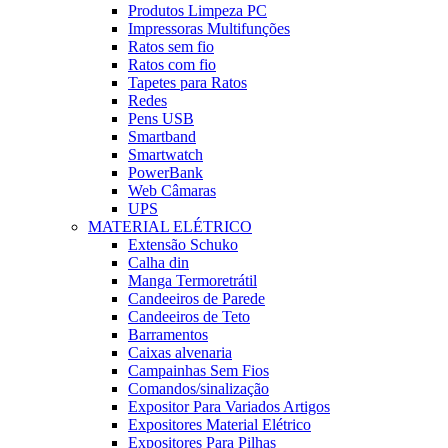
Produtos Limpeza PC
Impressoras Multifunções
Ratos sem fio
Ratos com fio
Tapetes para Ratos
Redes
Pens USB
Smartband
Smartwatch
PowerBank
Web Câmaras
UPS
MATERIAL ELÉTRICO
Extensão Schuko
Calha din
Manga Termoretrátil
Candeeiros de Parede
Candeeiros de Teto
Barramentos
Caixas alvenaria
Campainhas Sem Fios
Comandos/sinalização
Expositor Para Variados Artigos
Expositores Material Elétrico
Expositores Para Pilhas