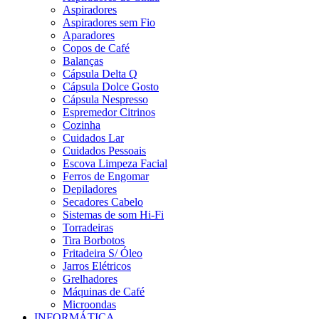
Aspiradores
Aspiradores sem Fio
Aparadores
Copos de Café
Balanças
Cápsula Delta Q
Cápsula Dolce Gosto
Cápsula Nespresso
Espremedor Citrinos
Cozinha
Cuidados Lar
Cuidados Pessoais
Escova Limpeza Facial
Ferros de Engomar
Depiladores
Secadores Cabelo
Sistemas de som Hi-Fi
Torradeiras
Tira Borbotos
Fritadeira S/ Óleo
Jarros Elétricos
Grelhadores
Máquinas de Café
Microondas
INFORMÁTICA