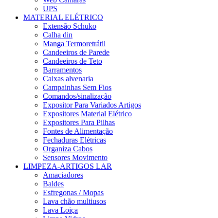
UPS
MATERIAL ELÉTRICO
Extensão Schuko
Calha din
Manga Termoretrátil
Candeeiros de Parede
Candeeiros de Teto
Barramentos
Caixas alvenaria
Campainhas Sem Fios
Comandos/sinalização
Expositor Para Variados Artigos
Expositores Material Elétrico
Expositores Para Pilhas
Fontes de Alimentação
Fechaduras Elétricas
Organiza Cabos
Sensores Movimento
LIMPEZA-ARTIGOS LAR
Amaciadores
Baldes
Esfregonas / Mopas
Lava chão multiusos
Lava Loiça