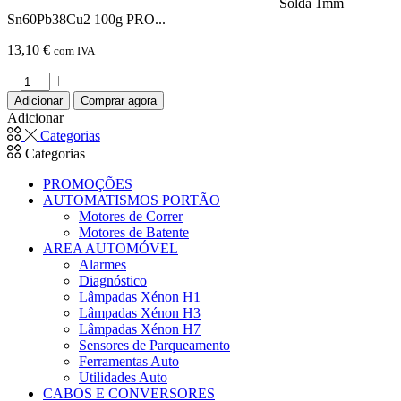
Solda 1mm
Sn60Pb38Cu2 100g PRO...
13,10
€
com IVA
Quantidade
de
Adicionar
Comprar agora
Solda
Adicionar
1mm
Categorias
Sn60Pb38Cu2
Categorias
100g
PROK
PROMOÇÕES
AUTOMATISMOS PORTÃO
Motores de Correr
Motores de Batente
AREA AUTOMÓVEL
Alarmes
Diagnóstico
Lâmpadas Xénon H1
Lâmpadas Xénon H3
Lâmpadas Xénon H7
Sensores de Parqueamento
Ferramentas Auto
Utilidades Auto
CABOS E CONVERSORES