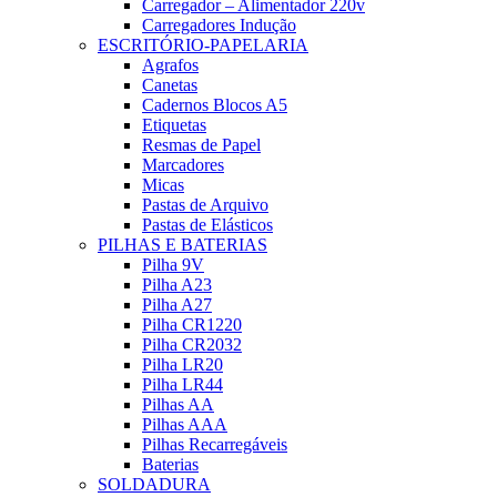
Carregador – Alimentador 220v
Carregadores Indução
ESCRITÓRIO-PAPELARIA
Agrafos
Canetas
Cadernos Blocos A5
Etiquetas
Resmas de Papel
Marcadores
Micas
Pastas de Arquivo
Pastas de Elásticos
PILHAS E BATERIAS
Pilha 9V
Pilha A23
Pilha A27
Pilha CR1220
Pilha CR2032
Pilha LR20
Pilha LR44
Pilhas AA
Pilhas AAA
Pilhas Recarregáveis
Baterias
SOLDADURA