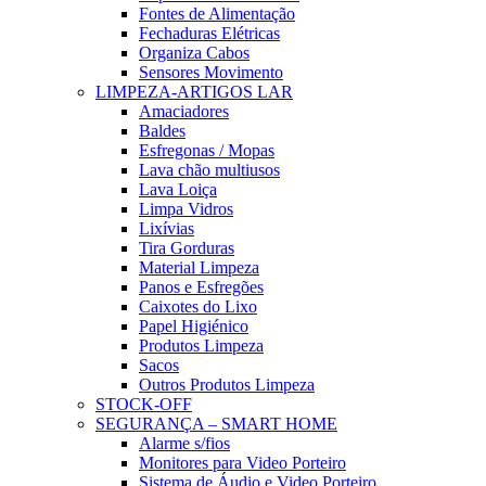
Fontes de Alimentação
Fechaduras Elétricas
Organiza Cabos
Sensores Movimento
LIMPEZA-ARTIGOS LAR
Amaciadores
Baldes
Esfregonas / Mopas
Lava chão multiusos
Lava Loiça
Limpa Vidros
Lixívias
Tira Gorduras
Material Limpeza
Panos e Esfregões
Caixotes do Lixo
Papel Higiénico
Produtos Limpeza
Sacos
Outros Produtos Limpeza
STOCK-OFF
SEGURANÇA – SMART HOME
Alarme s/fios
Monitores para Video Porteiro
Sistema de Áudio e Video Porteiro