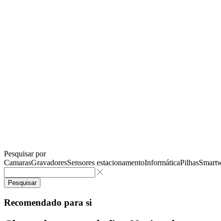
Pesquisar por
Camaras
Gravadores
Sensores estacionamento
Informática
Pilhas
Smartw
Pesquisar
Recomendado para si