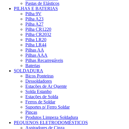
Pastas de Elásticos
PILHAS E BATERIAS
Pilha 9V
Pilha A23
Pilha A27
Pilha CR1220
Pilha CR2032
Pilha LR20
Pilha LR44
Pilhas AA
Pilhas AAA
Pilhas Recarregáveis
Baterias
SOLDADURA
Bicos Ponteiras
Dessoldadores
Estações de Ar Quente
Solda Estanho
Estações de Solda
Ferros de Soldar
Suportes p/ Ferro Soldar
Pinças
Produtos Limpeza Soldadura
PEQUENOS ELETRODOMÉSTICOS
Aspiradores de Cinza