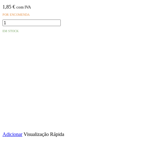
1,85
€
com IVA
POR ENCOMENDA
Quantidade
de
EM STOCK
Solda
1mm
60/40
17g
Adicionar
Visualização Rápida