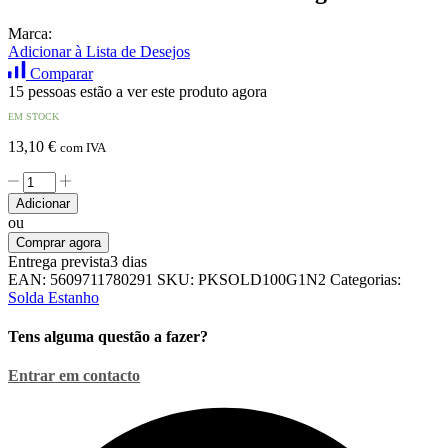
Marca:
Adicionar à Lista de Desejos
Comparar
15 pessoas estão a ver este produto agora
EM STOCK
13,10
€
com IVA
Quantidade
de
Adicionar
Solda
ou
1mm
Comprar agora
Sn60Pb38Cu2
Entrega prevista
3 dias
100g
EAN:
5609711780291
SKU:
PKSOLD100G1N2
Categorias:
PROK
Solda Estanho
Tens alguma questão a fazer?
Entrar em contacto