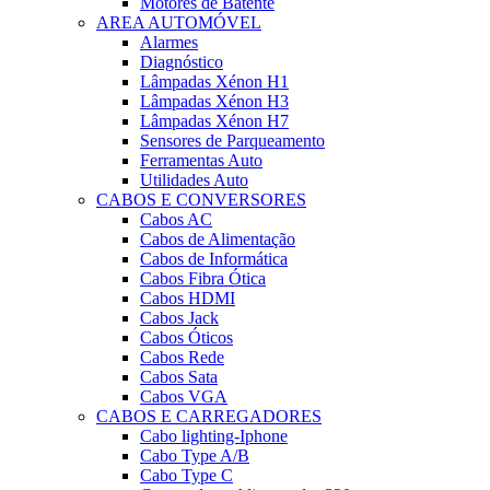
Motores de Batente
AREA AUTOMÓVEL
Alarmes
Diagnóstico
Lâmpadas Xénon H1
Lâmpadas Xénon H3
Lâmpadas Xénon H7
Sensores de Parqueamento
Ferramentas Auto
Utilidades Auto
CABOS E CONVERSORES
Cabos AC
Cabos de Alimentação
Cabos de Informática
Cabos Fibra Ótica
Cabos HDMI
Cabos Jack
Cabos Óticos
Cabos Rede
Cabos Sata
Cabos VGA
CABOS E CARREGADORES
Cabo lighting-Iphone
Cabo Type A/B
Cabo Type C