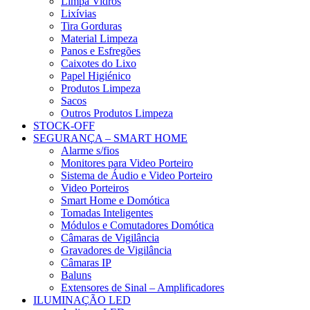
Limpa Vidros
Lixívias
Tira Gorduras
Material Limpeza
Panos e Esfregões
Caixotes do Lixo
Papel Higiénico
Produtos Limpeza
Sacos
Outros Produtos Limpeza
STOCK-OFF
SEGURANÇA – SMART HOME
Alarme s/fios
Monitores para Video Porteiro
Sistema de Áudio e Video Porteiro
Video Porteiros
Smart Home e Domótica
Tomadas Inteligentes
Módulos e Comutadores Domótica
Câmaras de Vigilância
Gravadores de Vigilância
Câmaras IP
Baluns
Extensores de Sinal – Amplificadores
ILUMINAÇÃO LED