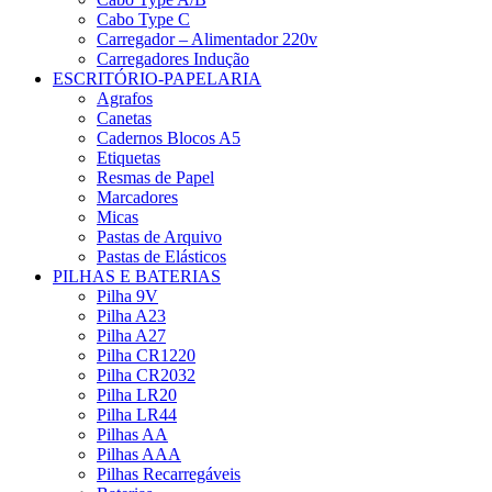
Cabo Type C
Carregador – Alimentador 220v
Carregadores Indução
ESCRITÓRIO-PAPELARIA
Agrafos
Canetas
Cadernos Blocos A5
Etiquetas
Resmas de Papel
Marcadores
Micas
Pastas de Arquivo
Pastas de Elásticos
PILHAS E BATERIAS
Pilha 9V
Pilha A23
Pilha A27
Pilha CR1220
Pilha CR2032
Pilha LR20
Pilha LR44
Pilhas AA
Pilhas AAA
Pilhas Recarregáveis