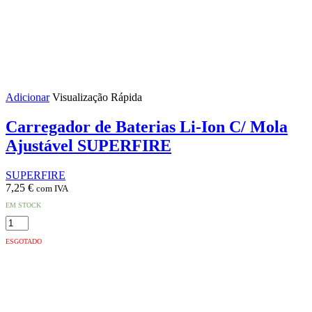
Adicionar
Visualização Rápida
Carregador de Baterias Li-Ion C/ Mola
Ajustável SUPERFIRE
SUPERFIRE
7,25
€
com IVA
EM STOCK
Quantidade
de
ESGOTADO
Carregador
de
Baterias
Li-
Ion
C/