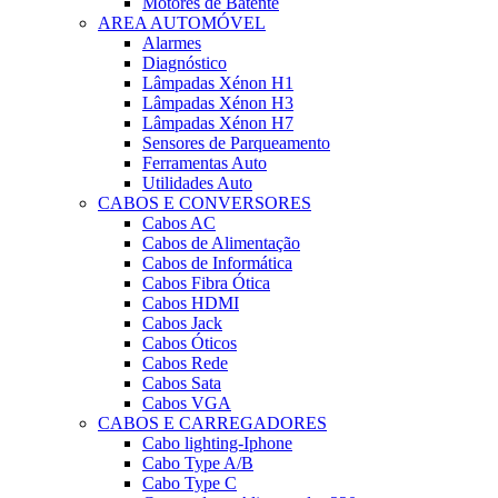
Motores de Batente
AREA AUTOMÓVEL
Alarmes
Diagnóstico
Lâmpadas Xénon H1
Lâmpadas Xénon H3
Lâmpadas Xénon H7
Sensores de Parqueamento
Ferramentas Auto
Utilidades Auto
CABOS E CONVERSORES
Cabos AC
Cabos de Alimentação
Cabos de Informática
Cabos Fibra Ótica
Cabos HDMI
Cabos Jack
Cabos Óticos
Cabos Rede
Cabos Sata
Cabos VGA
CABOS E CARREGADORES
Cabo lighting-Iphone
Cabo Type A/B
Cabo Type C