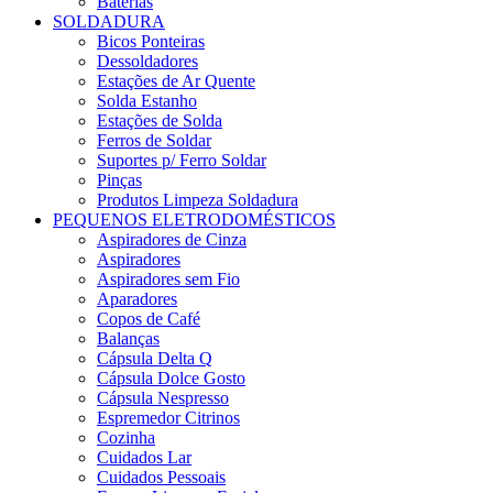
Baterias
SOLDADURA
Bicos Ponteiras
Dessoldadores
Estações de Ar Quente
Solda Estanho
Estações de Solda
Ferros de Soldar
Suportes p/ Ferro Soldar
Pinças
Produtos Limpeza Soldadura
PEQUENOS ELETRODOMÉSTICOS
Aspiradores de Cinza
Aspiradores
Aspiradores sem Fio
Aparadores
Copos de Café
Balanças
Cápsula Delta Q
Cápsula Dolce Gosto
Cápsula Nespresso
Espremedor Citrinos
Cozinha
Cuidados Lar
Cuidados Pessoais