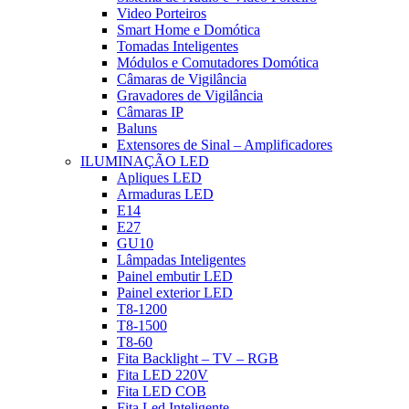
Video Porteiros
Smart Home e Domótica
Tomadas Inteligentes
Módulos e Comutadores Domótica
Câmaras de Vigilância
Gravadores de Vigilância
Câmaras IP
Baluns
Extensores de Sinal – Amplificadores
ILUMINAÇÃO LED
Apliques LED
Armaduras LED
E14
E27
GU10
Lâmpadas Inteligentes
Painel embutir LED
Painel exterior LED
T8-1200
T8-1500
T8-60
Fita Backlight – TV – RGB
Fita LED 220V
Fita LED COB
Fita Led Inteligente