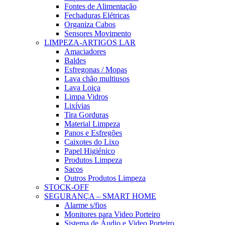
Fontes de Alimentação
Fechaduras Elétricas
Organiza Cabos
Sensores Movimento
LIMPEZA-ARTIGOS LAR
Amaciadores
Baldes
Esfregonas / Mopas
Lava chão multiusos
Lava Loiça
Limpa Vidros
Lixívias
Tira Gorduras
Material Limpeza
Panos e Esfregões
Caixotes do Lixo
Papel Higiénico
Produtos Limpeza
Sacos
Outros Produtos Limpeza
STOCK-OFF
SEGURANÇA – SMART HOME
Alarme s/fios
Monitores para Video Porteiro
Sistema de Áudio e Video Porteiro