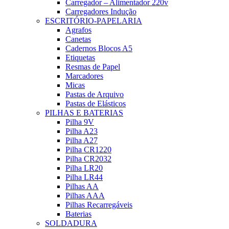
Carregador – Alimentador 220v
Carregadores Indução
ESCRITÓRIO-PAPELARIA
Agrafos
Canetas
Cadernos Blocos A5
Etiquetas
Resmas de Papel
Marcadores
Micas
Pastas de Arquivo
Pastas de Elásticos
PILHAS E BATERIAS
Pilha 9V
Pilha A23
Pilha A27
Pilha CR1220
Pilha CR2032
Pilha LR20
Pilha LR44
Pilhas AA
Pilhas AAA
Pilhas Recarregáveis
Baterias
SOLDADURA