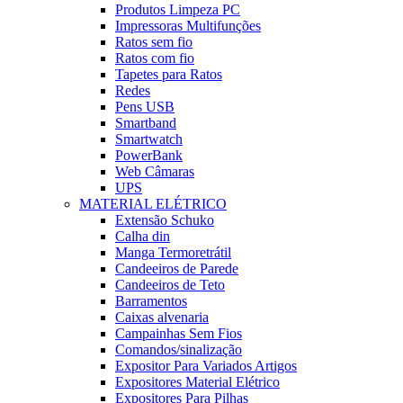
Produtos Limpeza PC
Impressoras Multifunções
Ratos sem fio
Ratos com fio
Tapetes para Ratos
Redes
Pens USB
Smartband
Smartwatch
PowerBank
Web Câmaras
UPS
MATERIAL ELÉTRICO
Extensão Schuko
Calha din
Manga Termoretrátil
Candeeiros de Parede
Candeeiros de Teto
Barramentos
Caixas alvenaria
Campainhas Sem Fios
Comandos/sinalização
Expositor Para Variados Artigos
Expositores Material Elétrico
Expositores Para Pilhas