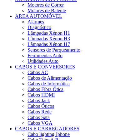
Heavy
Motores de Correr
Duty
Motores de Batente
VARTA
AREA AUTOMÓVEL
Alarmes
Diagnóstico
Lâmpadas Xénon H1
Lâmpadas Xénon H3
Lâmpadas Xénon H7
Sensores de Parqueamento
Ferramentas Auto
Utilidades Auto
CABOS E CONVERSORES
Cabos AC
Cabos de Alimentação
Cabos de Informática
Cabos Fibra Ótica
Cabos HDMI
Cabos Jack
Cabos Óticos
Cabos Rede
Cabos Sata
Cabos VGA
CABOS E CARREGADORES
Cabo lighting-Iphone
Cabo Type A/B