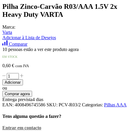
Pilha Zinco-Carvão R03/AAA 1.5V 2x
Heavy Duty VARTA
Marca:
Varta
Adicionar à Lista de Desejos
Comparar
10 pessoas estão a ver este produto agora
EM STOCK
0,60
€
com IVA
Quantidade
de
Adicionar
Pilha
ou
Zinco-
Comprar agora
Carvão
Entrega prevista
4 dias
R03/AAA
EAN:
4008496745586
SKU:
PCV-R03/2
Categorias:
Pilhas AAA
1.5V
2x
Tens alguma questão a fazer?
Heavy
Duty
Entrar em contacto
VARTA