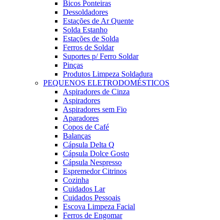
Bicos Ponteiras
Dessoldadores
Estações de Ar Quente
Solda Estanho
Estações de Solda
Ferros de Soldar
Suportes p/ Ferro Soldar
Pinças
Produtos Limpeza Soldadura
PEQUENOS ELETRODOMÉSTICOS
Aspiradores de Cinza
Aspiradores
Aspiradores sem Fio
Aparadores
Copos de Café
Balanças
Cápsula Delta Q
Cápsula Dolce Gosto
Cápsula Nespresso
Espremedor Citrinos
Cozinha
Cuidados Lar
Cuidados Pessoais
Escova Limpeza Facial
Ferros de Engomar