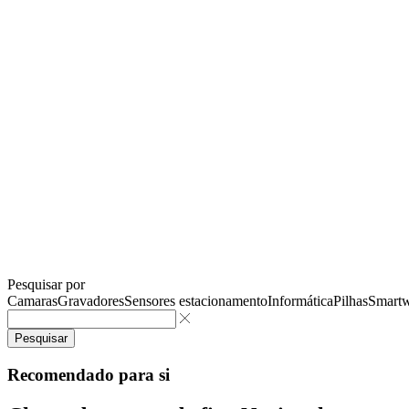
Pesquisar por
Camaras
Gravadores
Sensores estacionamento
Informática
Pilhas
Smartw
Pesquisar
Recomendado para si