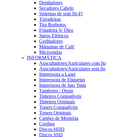
Depiladores
Secadores Cabelo
Sistemas de som Hi-Fi
Torradeiras
Tira Borbotos
Fritadeira S/ Óleo
Jarros Elétricos
Grelhadores
Máquinas de Café
Microondas
INFORMÁTICA
Auscultadores/Auriculares com fio
Auscultadores/Auriculares sem fio
Impressora a Laser
Impressora de Etiquetas
Impressora de Jato Tinta
Tambores / Drum
Tinteiros Compatíveis
Tinteiros Originais
Toners Compatíveis
Toners Originais
Cartões de Memória
Cooling
Discos HDD
Discos SSD