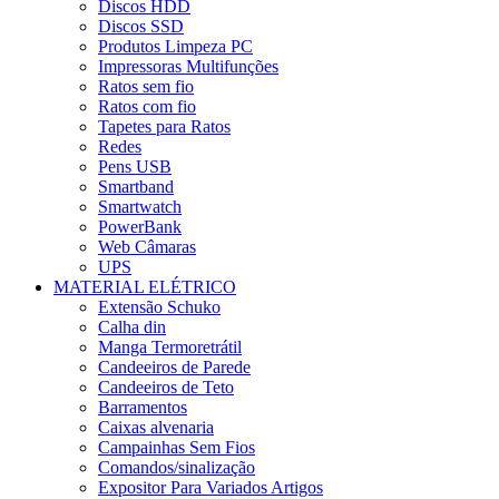
Discos HDD
Discos SSD
Produtos Limpeza PC
Impressoras Multifunções
Ratos sem fio
Ratos com fio
Tapetes para Ratos
Redes
Pens USB
Smartband
Smartwatch
PowerBank
Web Câmaras
UPS
MATERIAL ELÉTRICO
Extensão Schuko
Calha din
Manga Termoretrátil
Candeeiros de Parede
Candeeiros de Teto
Barramentos
Caixas alvenaria
Campainhas Sem Fios
Comandos/sinalização
Expositor Para Variados Artigos