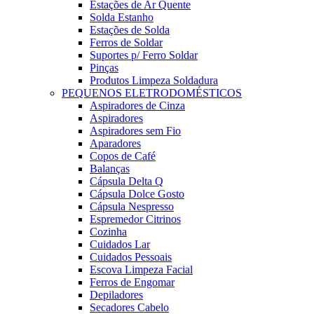
Estações de Ar Quente
Solda Estanho
Estações de Solda
Ferros de Soldar
Suportes p/ Ferro Soldar
Pinças
Produtos Limpeza Soldadura
PEQUENOS ELETRODOMÉSTICOS
Aspiradores de Cinza
Aspiradores
Aspiradores sem Fio
Aparadores
Copos de Café
Balanças
Cápsula Delta Q
Cápsula Dolce Gosto
Cápsula Nespresso
Espremedor Citrinos
Cozinha
Cuidados Lar
Cuidados Pessoais
Escova Limpeza Facial
Ferros de Engomar
Depiladores
Secadores Cabelo