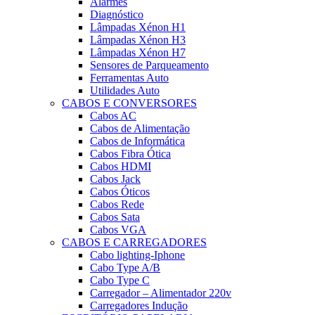
Alarmes
Diagnóstico
Lâmpadas Xénon H1
Lâmpadas Xénon H3
Lâmpadas Xénon H7
Sensores de Parqueamento
Ferramentas Auto
Utilidades Auto
CABOS E CONVERSORES
Cabos AC
Cabos de Alimentação
Cabos de Informática
Cabos Fibra Ótica
Cabos HDMI
Cabos Jack
Cabos Óticos
Cabos Rede
Cabos Sata
Cabos VGA
CABOS E CARREGADORES
Cabo lighting-Iphone
Cabo Type A/B
Cabo Type C
Carregador – Alimentador 220v
Carregadores Indução