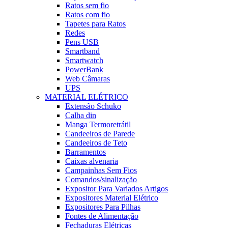
Ratos sem fio
Ratos com fio
Tapetes para Ratos
Redes
Pens USB
Smartband
Smartwatch
PowerBank
Web Câmaras
UPS
MATERIAL ELÉTRICO
Extensão Schuko
Calha din
Manga Termoretrátil
Candeeiros de Parede
Candeeiros de Teto
Barramentos
Caixas alvenaria
Campainhas Sem Fios
Comandos/sinalização
Expositor Para Variados Artigos
Expositores Material Elétrico
Expositores Para Pilhas
Fontes de Alimentação
Fechaduras Elétricas