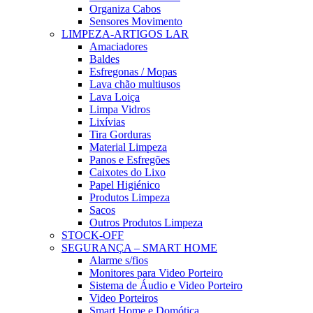
Organiza Cabos
Sensores Movimento
LIMPEZA-ARTIGOS LAR
Amaciadores
Baldes
Esfregonas / Mopas
Lava chão multiusos
Lava Loiça
Limpa Vidros
Lixívias
Tira Gorduras
Material Limpeza
Panos e Esfregões
Caixotes do Lixo
Papel Higiénico
Produtos Limpeza
Sacos
Outros Produtos Limpeza
STOCK-OFF
SEGURANÇA – SMART HOME
Alarme s/fios
Monitores para Video Porteiro
Sistema de Áudio e Video Porteiro
Video Porteiros
Smart Home e Domótica