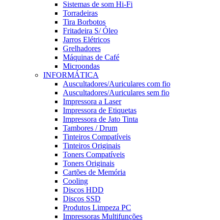
Sistemas de som Hi-Fi
Torradeiras
Tira Borbotos
Fritadeira S/ Óleo
Jarros Elétricos
Grelhadores
Máquinas de Café
Microondas
INFORMÁTICA
Auscultadores/Auriculares com fio
Auscultadores/Auriculares sem fio
Impressora a Laser
Impressora de Etiquetas
Impressora de Jato Tinta
Tambores / Drum
Tinteiros Compatíveis
Tinteiros Originais
Toners Compatíveis
Toners Originais
Cartões de Memória
Cooling
Discos HDD
Discos SSD
Produtos Limpeza PC
Impressoras Multifunções