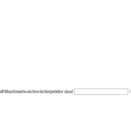
a
Pilhas
Smartwatch
switch
repetidor sinal