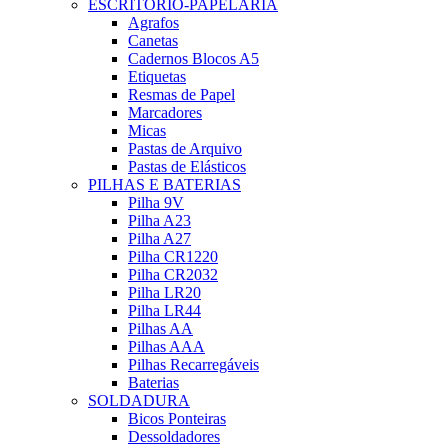
ESCRITÓRIO-PAPELARIA
Agrafos
Canetas
Cadernos Blocos A5
Etiquetas
Resmas de Papel
Marcadores
Micas
Pastas de Arquivo
Pastas de Elásticos
PILHAS E BATERIAS
Pilha 9V
Pilha A23
Pilha A27
Pilha CR1220
Pilha CR2032
Pilha LR20
Pilha LR44
Pilhas AA
Pilhas AAA
Pilhas Recarregáveis
Baterias
SOLDADURA
Bicos Ponteiras
Dessoldadores