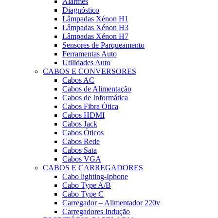
Alarmes
Diagnóstico
Lâmpadas Xénon H1
Lâmpadas Xénon H3
Lâmpadas Xénon H7
Sensores de Parqueamento
Ferramentas Auto
Utilidades Auto
CABOS E CONVERSORES
Cabos AC
Cabos de Alimentação
Cabos de Informática
Cabos Fibra Ótica
Cabos HDMI
Cabos Jack
Cabos Óticos
Cabos Rede
Cabos Sata
Cabos VGA
CABOS E CARREGADORES
Cabo lighting-Iphone
Cabo Type A/B
Cabo Type C
Carregador – Alimentador 220v
Carregadores Indução