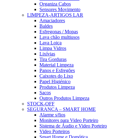
Organiza Cabos
Sensores Movimento
LIMPEZA-ARTIGOS LAR
Amaciadores
Baldes
Esfregonas / Mopas
Lava chão multiusos
Lava Loiça
Limpa Vidros
Lixívias
Tira Gorduras
Material Limpeza
Panos e Esfregões
Caixotes do Lixo
Papel Higiénico
Produtos Limpeza
Sacos
Outros Produtos Limpeza
STOCK-OFF
SEGURANÇA – SMART HOME
Alarme s/fios
Monitores para Video Porteiro
Sistema de Áudio e Video Porteiro
Video Porteiros
Smart Home e Domótica