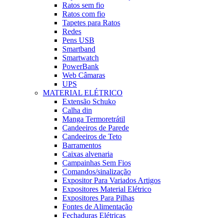
Ratos sem fio
Ratos com fio
Tapetes para Ratos
Redes
Pens USB
Smartband
Smartwatch
PowerBank
Web Câmaras
UPS
MATERIAL ELÉTRICO
Extensão Schuko
Calha din
Manga Termoretrátil
Candeeiros de Parede
Candeeiros de Teto
Barramentos
Caixas alvenaria
Campainhas Sem Fios
Comandos/sinalização
Expositor Para Variados Artigos
Expositores Material Elétrico
Expositores Para Pilhas
Fontes de Alimentação
Fechaduras Elétricas