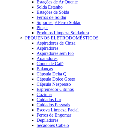
Estações de Ar Quente
Solda Estanho
Estações de Solda
Ferros de Soldar
Suportes p/ Ferro Soldar
Pinças
Produtos Limpeza Soldadura
PEQUENOS ELETRODOMÉSTICOS
Aspiradores de Cinza
Aspiradores
Aspiradores sem Fio
Aparadores
Copos de Café
Balanças
Cápsula Delta Q
Cápsula Dolce Gosto
Cápsula Nespresso
Espremedor Citrinos
Cozinha
Cuidados Lar
Cuidados Pessoais
Escova Limpeza Facial
Ferros de Engomar
Depiladores
Secadores Cabelo