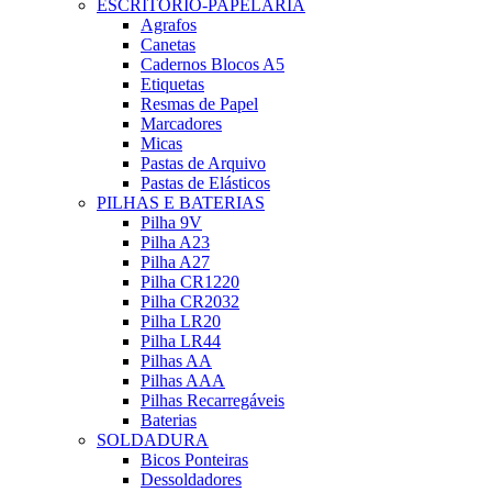
ESCRITÓRIO-PAPELARIA
Agrafos
Canetas
Cadernos Blocos A5
Etiquetas
Resmas de Papel
Marcadores
Micas
Pastas de Arquivo
Pastas de Elásticos
PILHAS E BATERIAS
Pilha 9V
Pilha A23
Pilha A27
Pilha CR1220
Pilha CR2032
Pilha LR20
Pilha LR44
Pilhas AA
Pilhas AAA
Pilhas Recarregáveis
Baterias
SOLDADURA
Bicos Ponteiras
Dessoldadores