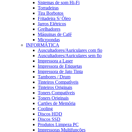
Sistemas de som Hi-Fi
Torradeiras
Tira Borbotos
Fritadeira S/ Óleo
Jarros Elétricos
Grelhadores
Máquinas de Café
Microondas
INFORMÁTICA
Auscultadores/Auriculares com fio
Auscultadores/Auriculares sem fio
Impressora a Laser
Impressora de Etiquetas
Impressora de Jato Tinta
Tambores / Drum
Tinteiros Compatíveis
Tinteiros Originais
Toners Compatíveis
Toners Originais
Cartões de Memória
Cooling
Discos HDD
Discos SSD
Produtos Limpeza PC
Impressoras Multifunções