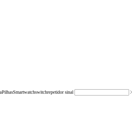
a
Pilhas
Smartwatch
switch
repetidor sinal