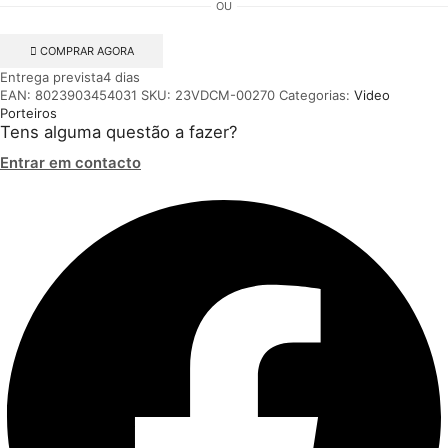
OU
People
Wi-
Fi
COMPRAR AGORA
SB2
Entrega prevista
4 dias
(PL8451V)
EAN:
8023903454031
SKU:
23VDCM-00270
Categorias:
Video
|
Porteiros
COMELIT
Tens alguma questão a fazer?
Entrar em contacto