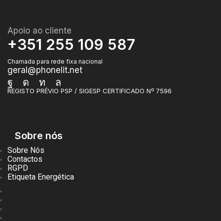
Apoio ao cliente
+351 255 109 587
Chamada para rede fixa nacional
geral@phonelit.net
Facebook
Instagram
Linkedin
Whatsapp
REGISTO PRÉVIO PSP / SIGESP CERTIFICADO Nº 7596
Sobre nós
Sobre Nós
Contactos
RGPD
Etiqueta Energética
Sobre Nós
Contactos
RGPD
Etiqueta Energética