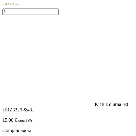
EM STOCK
Quantidade
de
Liquido
Limpa-
Parabrisas
5
Litros
Kit luz diurna led
URZ3329 &#8...
15,00
€
com IVA
Comprar agora