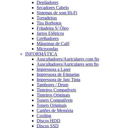
Depiladores
Secadores Cabelo
Sistemas de som Hi-Fi
Torradeiras
Tira Borbotos
Fritadeira S/ Óleo
Jarros Elétricos
Grelhadores
Máquinas de Café
Microondas
INFORMÁTICA
Auscultadores/Auriculares com fio
Auscultadores/Auriculares sem fio
Impressora a Laser
Impressora de Etiquetas
Impressora de Jato Tinta
Tambores / Drum
Tinteiros Compatíveis
Tinteiros Originais
Toners Compatíveis
Toners Originais
Cartões de Memória
Cooling
Discos HDD
Discos SSD