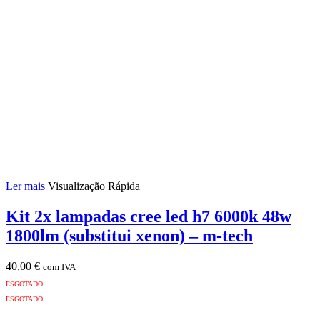
A
3.4A
Ler mais
Visualização Rápida
Kit 2x lampadas cree led h7 6000k 48w
1800lm (substitui xenon) – m-tech
40,00
€
com IVA
ESGOTADO
ESGOTADO