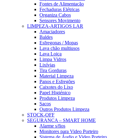
Fontes de Alimentação
Fechaduras Elétricas
Organiza Cabos
Sensores Movimento
LIMPEZA-ARTIGOS LAR
Amaciadores
Baldes
Esfregonas / Mopas
Lava chão multiusos
Lava Loiça
Limpa Vidros
Lixívias
Tira Gorduras
Material Limpeza
Panos e Esfregões
Caixotes do Lixo
Papel Higiénico
Produtos Limpeza
Sacos
Outros Produtos Limpeza
STOCK-OFF
SEGURANÇA – SMART HOME
Alarme s/fios
Monitores para Video Porteiro
Sistema de Áudio e Video Porteiro