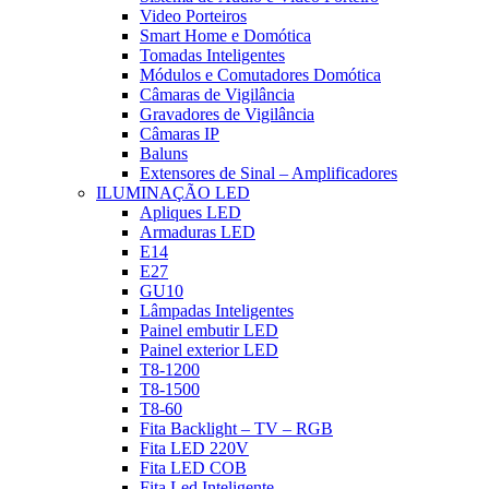
Video Porteiros
Smart Home e Domótica
Tomadas Inteligentes
Módulos e Comutadores Domótica
Câmaras de Vigilância
Gravadores de Vigilância
Câmaras IP
Baluns
Extensores de Sinal – Amplificadores
ILUMINAÇÃO LED
Apliques LED
Armaduras LED
E14
E27
GU10
Lâmpadas Inteligentes
Painel embutir LED
Painel exterior LED
T8-1200
T8-1500
T8-60
Fita Backlight – TV – RGB
Fita LED 220V
Fita LED COB
Fita Led Inteligente