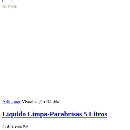
de
EM STOCK
Suporte
Universal
Telemóvel
c/
Ventosa
Adicionar
Visualização Rápida
Liquido Limpa-Parabrisas 5 Litros
4,50
€
com IVA