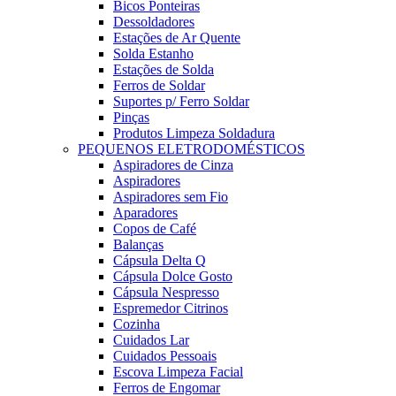
Bicos Ponteiras
Dessoldadores
Estações de Ar Quente
Solda Estanho
Estações de Solda
Ferros de Soldar
Suportes p/ Ferro Soldar
Pinças
Produtos Limpeza Soldadura
PEQUENOS ELETRODOMÉSTICOS
Aspiradores de Cinza
Aspiradores
Aspiradores sem Fio
Aparadores
Copos de Café
Balanças
Cápsula Delta Q
Cápsula Dolce Gosto
Cápsula Nespresso
Espremedor Citrinos
Cozinha
Cuidados Lar
Cuidados Pessoais
Escova Limpeza Facial
Ferros de Engomar