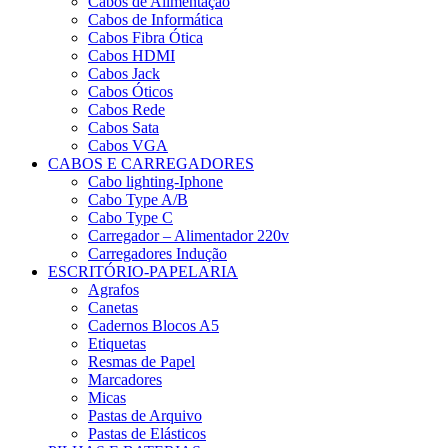
Cabos de Alimentação
Cabos de Informática
Cabos Fibra Ótica
Cabos HDMI
Cabos Jack
Cabos Óticos
Cabos Rede
Cabos Sata
Cabos VGA
CABOS E CARREGADORES
Cabo lighting-Iphone
Cabo Type A/B
Cabo Type C
Carregador – Alimentador 220v
Carregadores Indução
ESCRITÓRIO-PAPELARIA
Agrafos
Canetas
Cadernos Blocos A5
Etiquetas
Resmas de Papel
Marcadores
Micas
Pastas de Arquivo
Pastas de Elásticos