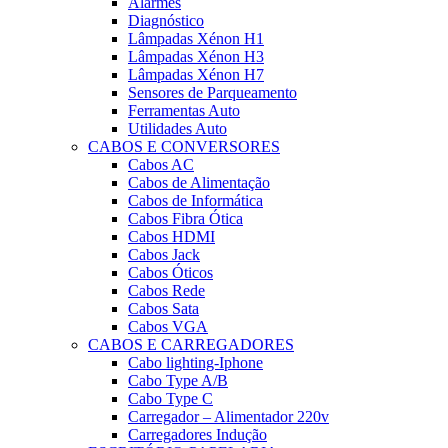
Alarmes
Diagnóstico
Lâmpadas Xénon H1
Lâmpadas Xénon H3
Lâmpadas Xénon H7
Sensores de Parqueamento
Ferramentas Auto
Utilidades Auto
CABOS E CONVERSORES
Cabos AC
Cabos de Alimentação
Cabos de Informática
Cabos Fibra Ótica
Cabos HDMI
Cabos Jack
Cabos Óticos
Cabos Rede
Cabos Sata
Cabos VGA
CABOS E CARREGADORES
Cabo lighting-Iphone
Cabo Type A/B
Cabo Type C
Carregador – Alimentador 220v
Carregadores Indução