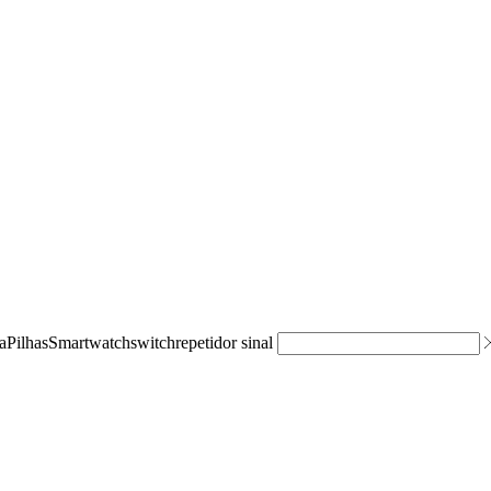
a
Pilhas
Smartwatch
switch
repetidor sinal