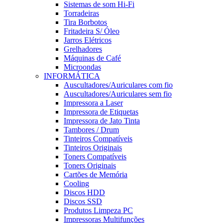
Sistemas de som Hi-Fi
Torradeiras
Tira Borbotos
Fritadeira S/ Óleo
Jarros Elétricos
Grelhadores
Máquinas de Café
Microondas
INFORMÁTICA
Auscultadores/Auriculares com fio
Auscultadores/Auriculares sem fio
Impressora a Laser
Impressora de Etiquetas
Impressora de Jato Tinta
Tambores / Drum
Tinteiros Compatíveis
Tinteiros Originais
Toners Compatíveis
Toners Originais
Cartões de Memória
Cooling
Discos HDD
Discos SSD
Produtos Limpeza PC
Impressoras Multifunções