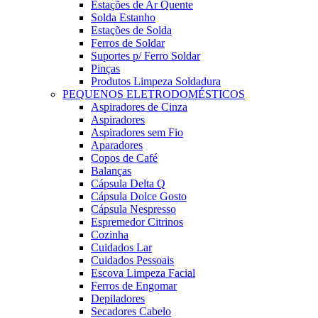
Estações de Ar Quente
Solda Estanho
Estações de Solda
Ferros de Soldar
Suportes p/ Ferro Soldar
Pinças
Produtos Limpeza Soldadura
PEQUENOS ELETRODOMÉSTICOS
Aspiradores de Cinza
Aspiradores
Aspiradores sem Fio
Aparadores
Copos de Café
Balanças
Cápsula Delta Q
Cápsula Dolce Gosto
Cápsula Nespresso
Espremedor Citrinos
Cozinha
Cuidados Lar
Cuidados Pessoais
Escova Limpeza Facial
Ferros de Engomar
Depiladores
Secadores Cabelo