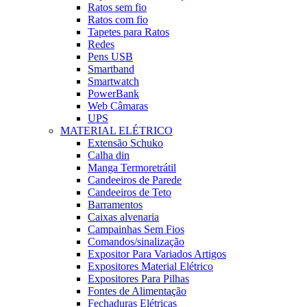
Ratos sem fio
Ratos com fio
Tapetes para Ratos
Redes
Pens USB
Smartband
Smartwatch
PowerBank
Web Câmaras
UPS
MATERIAL ELÉTRICO
Extensão Schuko
Calha din
Manga Termoretrátil
Candeeiros de Parede
Candeeiros de Teto
Barramentos
Caixas alvenaria
Campainhas Sem Fios
Comandos/sinalização
Expositor Para Variados Artigos
Expositores Material Elétrico
Expositores Para Pilhas
Fontes de Alimentação
Fechaduras Elétricas