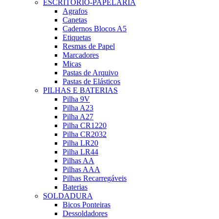
ESCRITÓRIO-PAPELARIA
Agrafos
Canetas
Cadernos Blocos A5
Etiquetas
Resmas de Papel
Marcadores
Micas
Pastas de Arquivo
Pastas de Elásticos
PILHAS E BATERIAS
Pilha 9V
Pilha A23
Pilha A27
Pilha CR1220
Pilha CR2032
Pilha LR20
Pilha LR44
Pilhas AA
Pilhas AAA
Pilhas Recarregáveis
Baterias
SOLDADURA
Bicos Ponteiras
Dessoldadores