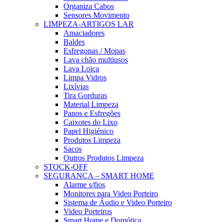
Organiza Cabos
Sensores Movimento
LIMPEZA-ARTIGOS LAR
Amaciadores
Baldes
Esfregonas / Mopas
Lava chão multiusos
Lava Loiça
Limpa Vidros
Lixívias
Tira Gorduras
Material Limpeza
Panos e Esfregões
Caixotes do Lixo
Papel Higiénico
Produtos Limpeza
Sacos
Outros Produtos Limpeza
STOCK-OFF
SEGURANÇA – SMART HOME
Alarme s/fios
Monitores para Video Porteiro
Sistema de Áudio e Video Porteiro
Video Porteiros
Smart Home e Domótica