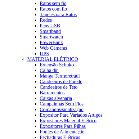
Ratos sem fio
Ratos com fio
Tapetes para Ratos
Redes
Pens USB
Smartband
Smartwatch
PowerBank
Web Câmaras
UPS
MATERIAL ELÉTRICO
Extensão Schuko
Calha din
Manga Termoretrátil
Candeeiros de Parede
Candeeiros de Teto
Barramentos
Caixas alvenaria
Campainhas Sem Fios
Comandos/sinalização
Expositor Para Variados Artigos
Expositores Material Elétrico
Expositores Para Pilhas
Fontes de Alimentação
Fechaduras Elétricas