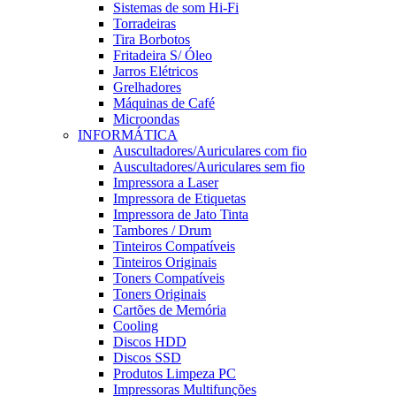
Sistemas de som Hi-Fi
Torradeiras
Tira Borbotos
Fritadeira S/ Óleo
Jarros Elétricos
Grelhadores
Máquinas de Café
Microondas
INFORMÁTICA
Auscultadores/Auriculares com fio
Auscultadores/Auriculares sem fio
Impressora a Laser
Impressora de Etiquetas
Impressora de Jato Tinta
Tambores / Drum
Tinteiros Compatíveis
Tinteiros Originais
Toners Compatíveis
Toners Originais
Cartões de Memória
Cooling
Discos HDD
Discos SSD
Produtos Limpeza PC
Impressoras Multifunções