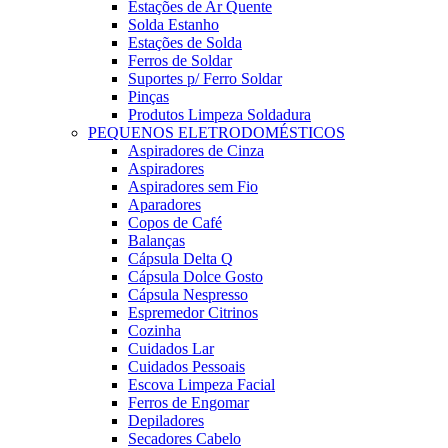
Estações de Ar Quente
Solda Estanho
Estações de Solda
Ferros de Soldar
Suportes p/ Ferro Soldar
Pinças
Produtos Limpeza Soldadura
PEQUENOS ELETRODOMÉSTICOS
Aspiradores de Cinza
Aspiradores
Aspiradores sem Fio
Aparadores
Copos de Café
Balanças
Cápsula Delta Q
Cápsula Dolce Gosto
Cápsula Nespresso
Espremedor Citrinos
Cozinha
Cuidados Lar
Cuidados Pessoais
Escova Limpeza Facial
Ferros de Engomar
Depiladores
Secadores Cabelo