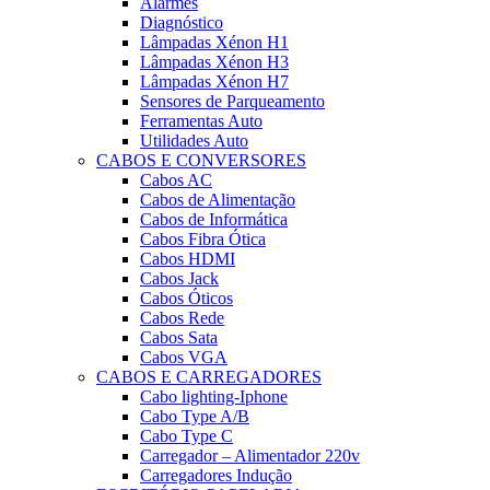
Alarmes
Diagnóstico
Lâmpadas Xénon H1
Lâmpadas Xénon H3
Lâmpadas Xénon H7
Sensores de Parqueamento
Ferramentas Auto
Utilidades Auto
CABOS E CONVERSORES
Cabos AC
Cabos de Alimentação
Cabos de Informática
Cabos Fibra Ótica
Cabos HDMI
Cabos Jack
Cabos Óticos
Cabos Rede
Cabos Sata
Cabos VGA
CABOS E CARREGADORES
Cabo lighting-Iphone
Cabo Type A/B
Cabo Type C
Carregador – Alimentador 220v
Carregadores Indução