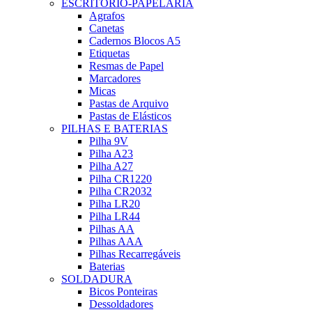
ESCRITÓRIO-PAPELARIA
Agrafos
Canetas
Cadernos Blocos A5
Etiquetas
Resmas de Papel
Marcadores
Micas
Pastas de Arquivo
Pastas de Elásticos
PILHAS E BATERIAS
Pilha 9V
Pilha A23
Pilha A27
Pilha CR1220
Pilha CR2032
Pilha LR20
Pilha LR44
Pilhas AA
Pilhas AAA
Pilhas Recarregáveis
Baterias
SOLDADURA
Bicos Ponteiras
Dessoldadores