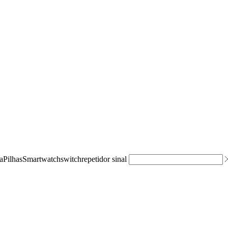
a
Pilhas
Smartwatch
switch
repetidor sinal