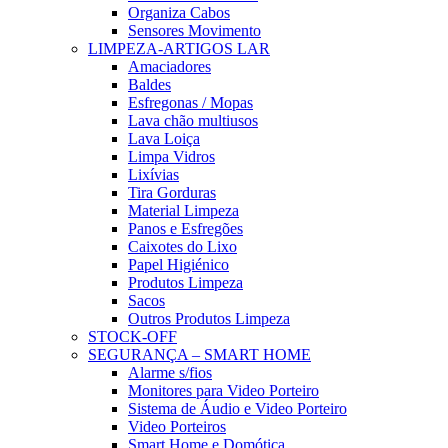
Organiza Cabos
Sensores Movimento
LIMPEZA-ARTIGOS LAR
Amaciadores
Baldes
Esfregonas / Mopas
Lava chão multiusos
Lava Loiça
Limpa Vidros
Lixívias
Tira Gorduras
Material Limpeza
Panos e Esfregões
Caixotes do Lixo
Papel Higiénico
Produtos Limpeza
Sacos
Outros Produtos Limpeza
STOCK-OFF
SEGURANÇA – SMART HOME
Alarme s/fios
Monitores para Video Porteiro
Sistema de Áudio e Video Porteiro
Video Porteiros
Smart Home e Domótica