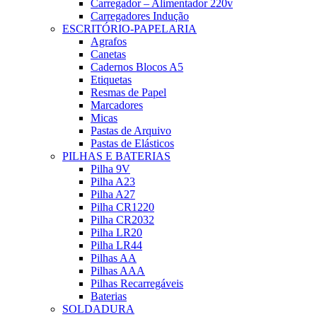
Carregador – Alimentador 220v
Carregadores Indução
ESCRITÓRIO-PAPELARIA
Agrafos
Canetas
Cadernos Blocos A5
Etiquetas
Resmas de Papel
Marcadores
Micas
Pastas de Arquivo
Pastas de Elásticos
PILHAS E BATERIAS
Pilha 9V
Pilha A23
Pilha A27
Pilha CR1220
Pilha CR2032
Pilha LR20
Pilha LR44
Pilhas AA
Pilhas AAA
Pilhas Recarregáveis
Baterias
SOLDADURA