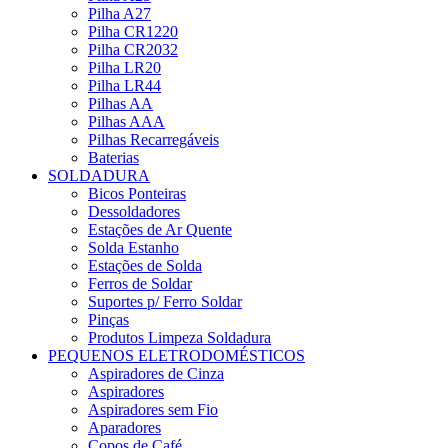
Pilha A27
Pilha CR1220
Pilha CR2032
Pilha LR20
Pilha LR44
Pilhas AA
Pilhas AAA
Pilhas Recarregáveis
Baterias
SOLDADURA
Bicos Ponteiras
Dessoldadores
Estações de Ar Quente
Solda Estanho
Estações de Solda
Ferros de Soldar
Suportes p/ Ferro Soldar
Pinças
Produtos Limpeza Soldadura
PEQUENOS ELETRODOMÉSTICOS
Aspiradores de Cinza
Aspiradores
Aspiradores sem Fio
Aparadores
Copos de Café