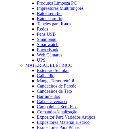
Produtos Limpeza PC
Impressoras Multifunções
Ratos sem fio
Ratos com fio
Tapetes para Ratos
Redes
Pens USB
Smartband
Smartwatch
PowerBank
Web Câmaras
UPS
MATERIAL ELÉTRICO
Extensão Schuko
Calha din
Manga Termoretrátil
Candeeiros de Parede
Candeeiros de Teto
Barramentos
Caixas alvenaria
Campainhas Sem Fios
Comandos/sinalização
Expositor Para Variados Artigos
Expositores Material Elétrico
Expositores Para Pilhas