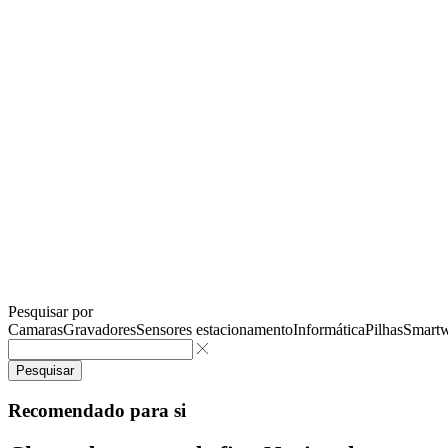
Pesquisar por
Camaras
Gravadores
Sensores estacionamento
Informática
Pilhas
Smartw
Pesquisar
Recomendado para si