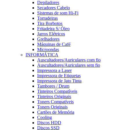
Depiladores
Secadores Cabelo
Sistemas de som Hi-Fi
Torradeiras
Tira Borbotos
Fritadeira S/ Óleo
Jarros Elétricos
Grelhadores
Máquinas de Café
Microondas
INFORMÁTICA
Auscultadores/Auriculares com fio
Auscultadores/Auriculares sem fio
Impressora a Laser
Impressora de Etiquetas
Impressora de Jato Tinta
Tambores / Drum
Tinteiros Compatíveis
Tinteiros Originais
Toners Compatíveis
Toners Originais
Cartões de Memória
Cooling
Discos HDD
Discos SSD