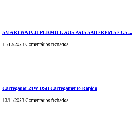
C
baratos
podem
danificar
meu
celular?
SMARTWATCH PERMITE AOS PAIS SABEREM SE OS ...
em
11/12/2023
Comentários fechados
SMARTWATCH
PERMITE
AOS
PAIS
SABEREM
SE
OS
FILHOS
Carregador 24W USB Carregamento Rápido
SÃO
VÍTIMAS
em
13/11/2023
Comentários fechados
DE
Carregador
BULLYING
24W
USB
Carregamento
Rápido