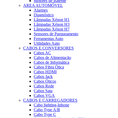
Motores de Batente
AREA AUTOMÓVEL
Alarmes
Diagnóstico
Lâmpadas Xénon H1
Lâmpadas Xénon H3
Lâmpadas Xénon H7
Sensores de Parqueamento
Ferramentas Auto
Utilidades Auto
CABOS E CONVERSORES
Cabos AC
Cabos de Alimentação
Cabos de Informática
Cabos Fibra Ótica
Cabos HDMI
Cabos Jack
Cabos Óticos
Cabos Rede
Cabos Sata
Cabos VGA
CABOS E CARREGADORES
Cabo lighting-Iphone
Cabo Type A/B
Cabo Type C