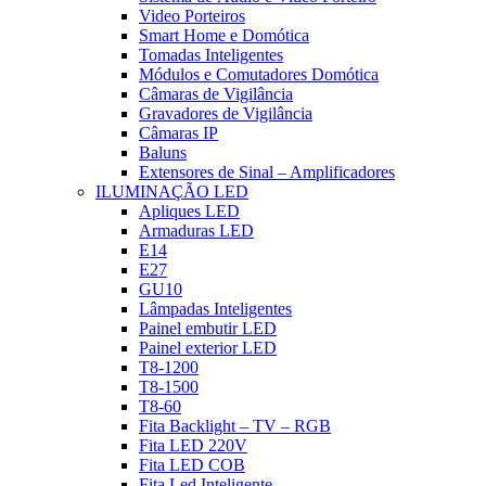
Video Porteiros
Smart Home e Domótica
Tomadas Inteligentes
Módulos e Comutadores Domótica
Câmaras de Vigilância
Gravadores de Vigilância
Câmaras IP
Baluns
Extensores de Sinal – Amplificadores
ILUMINAÇÃO LED
Apliques LED
Armaduras LED
E14
E27
GU10
Lâmpadas Inteligentes
Painel embutir LED
Painel exterior LED
T8-1200
T8-1500
T8-60
Fita Backlight – TV – RGB
Fita LED 220V
Fita LED COB
Fita Led Inteligente