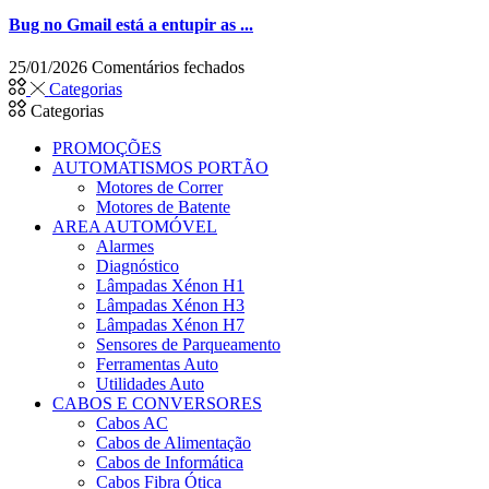
Bug no Gmail está a entupir as ...
em
25/01/2026
Comentários fechados
Bug
Categorias
no
Categorias
Gmail
está
PROMOÇÕES
a
AUTOMATISMOS PORTÃO
entupir
Motores de Correr
as
Motores de Batente
caixas
AREA AUTOMÓVEL
de
Alarmes
email
Diagnóstico
com
Lâmpadas Xénon H1
mensagens
Lâmpadas Xénon H3
de
Lâmpadas Xénon H7
spam
Sensores de Parqueamento
Ferramentas Auto
Utilidades Auto
CABOS E CONVERSORES
Cabos AC
Cabos de Alimentação
Cabos de Informática
Cabos Fibra Ótica