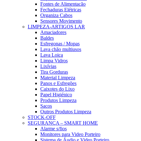
Fontes de Alimentação
Fechaduras Elétricas
Organiza Cabos
Sensores Movimento
LIMPEZA-ARTIGOS LAR
Amaciadores
Baldes
Esfregonas / Mopas
Lava chão multiusos
Lava Loiça
Limpa Vidros
Lixívias
Tira Gorduras
Material Limpeza
Panos e Esfregões
Caixotes do Lixo
Papel Higiénico
Produtos Limpeza
Sacos
Outros Produtos Limpeza
STOCK-OFF
SEGURANÇA – SMART HOME
Alarme s/fios
Monitores para Video Porteiro
Sistema de Áudio e Video Porteiro