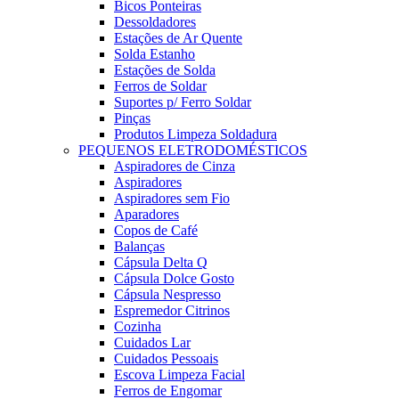
Bicos Ponteiras
Dessoldadores
Estações de Ar Quente
Solda Estanho
Estações de Solda
Ferros de Soldar
Suportes p/ Ferro Soldar
Pinças
Produtos Limpeza Soldadura
PEQUENOS ELETRODOMÉSTICOS
Aspiradores de Cinza
Aspiradores
Aspiradores sem Fio
Aparadores
Copos de Café
Balanças
Cápsula Delta Q
Cápsula Dolce Gosto
Cápsula Nespresso
Espremedor Citrinos
Cozinha
Cuidados Lar
Cuidados Pessoais
Escova Limpeza Facial
Ferros de Engomar