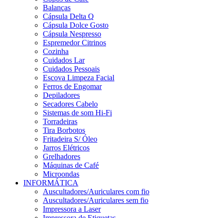
Balanças
Cápsula Delta Q
Cápsula Dolce Gosto
Cápsula Nespresso
Espremedor Citrinos
Cozinha
Cuidados Lar
Cuidados Pessoais
Escova Limpeza Facial
Ferros de Engomar
Depiladores
Secadores Cabelo
Sistemas de som Hi-Fi
Torradeiras
Tira Borbotos
Fritadeira S/ Óleo
Jarros Elétricos
Grelhadores
Máquinas de Café
Microondas
INFORMÁTICA
Auscultadores/Auriculares com fio
Auscultadores/Auriculares sem fio
Impressora a Laser
Impressora de Etiquetas