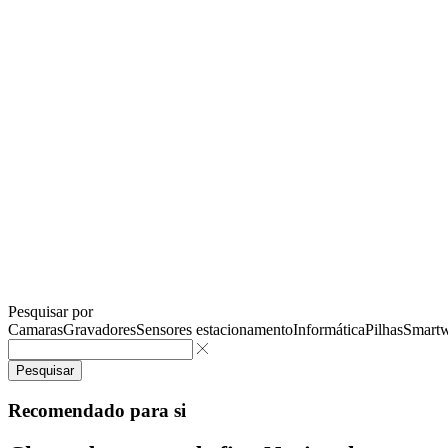
Pesquisar por
Camaras
Gravadores
Sensores estacionamento
Informática
Pilhas
Smartw
Pesquisar
Recomendado para si