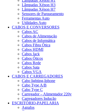
Lâmpadas Xénon H1
Lâmpadas Xénon H3
Lâmpadas Xénon H7
Sensores de Parqueamento
Ferramentas Auto
Utilidades Auto
CABOS E CONVERSORES
Cabos AC
Cabos de Alimentação
Cabos de Informática
Cabos Fibra Ótica
Cabos HDMI
Cabos Jack
Cabos Óticos
Cabos Rede
Cabos Sata
Cabos VGA
CABOS E CARREGADORES
Cabo lighting-Iphone
Cabo Type A/B
Cabo Type C
Carregador – Alimentador 220v
Carregadores Indução
ESCRITÓRIO-PAPELARIA
Agrafos