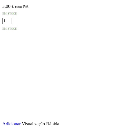
3,00
€
com IVA
EM STOCK
Quantidade
de
EM STOCK
Auscultadores
C/
Fios
USB-
C
Branco
Adicionar
Visualização Rápida