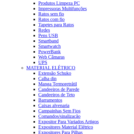
Produtos Limpeza PC
Impressoras Multifunções
Ratos sem fio
Ratos com fio
Tapetes para Ratos
Redes
Pens USB
Smartband
Smartwatch
PowerBank
Web Câmaras
UPS
MATERIAL ELÉTRICO
Extensão Schuko
Calha din
Manga Termoretrátil
Candeeiros de Parede
Candeeiros de Teto
Barramentos
Caixas alvenaria
Campainhas Sem Fios
Comandos/sinalização
Expositor Para Variados Artigos
Expositores Material Elétrico
Expositores Para Pilhas