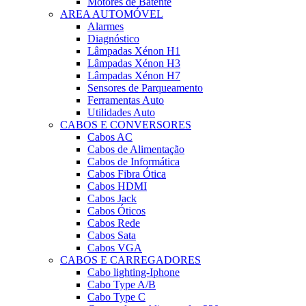
Motores de Batente
AREA AUTOMÓVEL
Alarmes
Diagnóstico
Lâmpadas Xénon H1
Lâmpadas Xénon H3
Lâmpadas Xénon H7
Sensores de Parqueamento
Ferramentas Auto
Utilidades Auto
CABOS E CONVERSORES
Cabos AC
Cabos de Alimentação
Cabos de Informática
Cabos Fibra Ótica
Cabos HDMI
Cabos Jack
Cabos Óticos
Cabos Rede
Cabos Sata
Cabos VGA
CABOS E CARREGADORES
Cabo lighting-Iphone
Cabo Type A/B
Cabo Type C