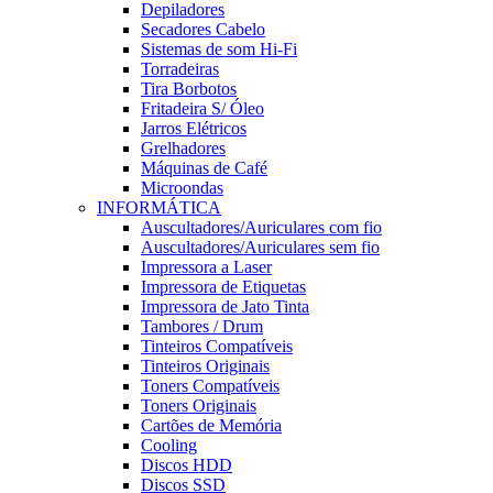
Depiladores
Secadores Cabelo
Sistemas de som Hi-Fi
Torradeiras
Tira Borbotos
Fritadeira S/ Óleo
Jarros Elétricos
Grelhadores
Máquinas de Café
Microondas
INFORMÁTICA
Auscultadores/Auriculares com fio
Auscultadores/Auriculares sem fio
Impressora a Laser
Impressora de Etiquetas
Impressora de Jato Tinta
Tambores / Drum
Tinteiros Compatíveis
Tinteiros Originais
Toners Compatíveis
Toners Originais
Cartões de Memória
Cooling
Discos HDD
Discos SSD