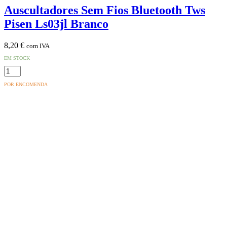
Auscultadores Sem Fios Bluetooth Tws
Pisen Ls03jl Branco
8,20
€
com IVA
EM STOCK
Quantidade
de
POR ENCOMENDA
Auscultadores
Sem
Fios
Bluetooth
Tws
Pisen
Ls03jl
Branco