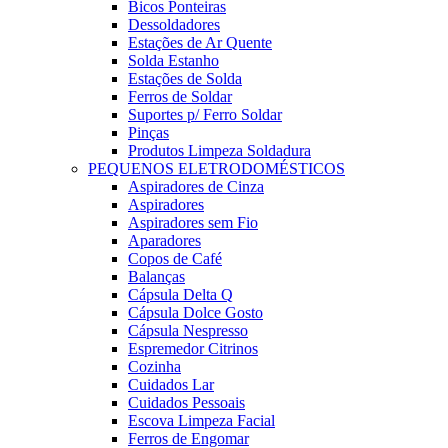
Bicos Ponteiras
Dessoldadores
Estações de Ar Quente
Solda Estanho
Estações de Solda
Ferros de Soldar
Suportes p/ Ferro Soldar
Pinças
Produtos Limpeza Soldadura
PEQUENOS ELETRODOMÉSTICOS
Aspiradores de Cinza
Aspiradores
Aspiradores sem Fio
Aparadores
Copos de Café
Balanças
Cápsula Delta Q
Cápsula Dolce Gosto
Cápsula Nespresso
Espremedor Citrinos
Cozinha
Cuidados Lar
Cuidados Pessoais
Escova Limpeza Facial
Ferros de Engomar