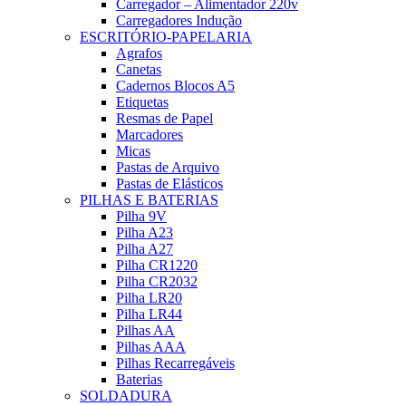
Carregador – Alimentador 220v
Carregadores Indução
ESCRITÓRIO-PAPELARIA
Agrafos
Canetas
Cadernos Blocos A5
Etiquetas
Resmas de Papel
Marcadores
Micas
Pastas de Arquivo
Pastas de Elásticos
PILHAS E BATERIAS
Pilha 9V
Pilha A23
Pilha A27
Pilha CR1220
Pilha CR2032
Pilha LR20
Pilha LR44
Pilhas AA
Pilhas AAA
Pilhas Recarregáveis
Baterias
SOLDADURA