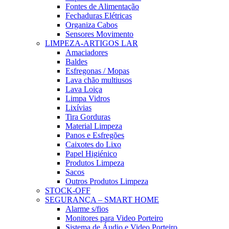
Fontes de Alimentação
Fechaduras Elétricas
Organiza Cabos
Sensores Movimento
LIMPEZA-ARTIGOS LAR
Amaciadores
Baldes
Esfregonas / Mopas
Lava chão multiusos
Lava Loiça
Limpa Vidros
Lixívias
Tira Gorduras
Material Limpeza
Panos e Esfregões
Caixotes do Lixo
Papel Higiénico
Produtos Limpeza
Sacos
Outros Produtos Limpeza
STOCK-OFF
SEGURANÇA – SMART HOME
Alarme s/fios
Monitores para Video Porteiro
Sistema de Áudio e Video Porteiro