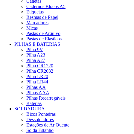
Canetas
Cadernos Blocos A5
Etiquetas
Resmas de Papel
Marcadores
Micas
Pastas de Arquivo
Pastas de Elásticos
PILHAS E BATERIAS
Pilha 9V
Pilha A23
Pilha A27
Pilha CR1220
Pilha CR2032
Pilha LR20
Pilha LR44
Pilhas AA
Pilhas AAA
Pilhas Recarregáveis
Baterias
SOLDADURA
Bicos Ponteiras
Dessoldadores
Estações de Ar Quente
Solda Estanho