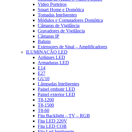
Video Porteiros
Smart Home e Domótica
Tomadas Inteligentes
Módulos e Comutadores Domótica
Câmaras de Vigilância
Gravadores de Vigilância
Câmaras IP
Baluns
Extensores de Sinal – Amplificadores
ILUMINAÇÃO LED
Apliques LED
Armaduras LED
E14
E27
GU10
Lâmpadas Inteligentes
Painel embutir LED
Painel exterior LED
T8-1200
T8-1500
T8-60
Fita Backlight – TV – RGB
Fita LED 220V
Fita LED COB
Fita Led Inteligente